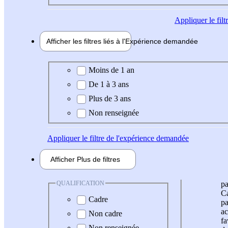
Appliquer
le fil
Afficher les filtres liés à l'
Expérience
demandée
Expérience demandée
Moins de 1 an
De 1 à 3 ans
Plus de 3 ans
Non renseignée
Appliquer
le filtre de l'expérience demandée
Afficher
Plus de
filtres
QUALIFICATION
pa
Ca
Cadre
pa
ac
Non cadre
fa
Non renseignée