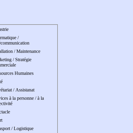
strie
rmatique /
écommunication
allation / Maintenance
eting / Stratégie
merciale
sources Humaines
té
étariat / Assistanat
ices à la personne / à la
ectivité
ctacle
rt
sport / Logistique