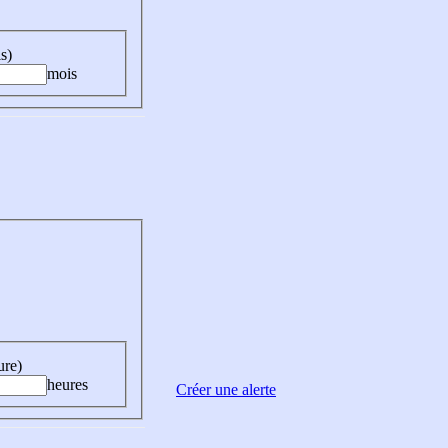
s)
mois
ure)
heures
Créer une alerte