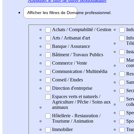
Appliquer
le filtre de durée hebdomadaire
Afficher les filtres de
Domaine pro
fessionnel
Domaine professionel
Achats / Comptabilité / Gestion
Indu
Arts / Artisanat d'art
Info
Tél
Banque / Assurance
Inst
Bâtiment / Travaux Publics
Mark
Commerce / Vente
com
Communication / Multimédia
Res
Conseil / Etudes
San
Direction d'entreprise
Secr
Espaces verts et naturels /
Serv
Agriculture / Pêche / Soins aux
coll
animaux
Spe
Hôtellerie - Restauration /
Tourisme / Animation
Spo
Immobilier
Tran