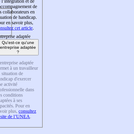
 l’intégration et de
’accompagnement de
s collaborateurs en
tuation de handicap.
ur en savoir plus,
nsultez cet article
.
treprise adaptée
Qu'est-ce qu'une
entreprise adaptée
?
entreprise adaptée
rmet à un travailleur
 situation de
ndicap d'exercer
e activité
ofessionnelle dans
s conditions
aptées à ses
pacités. Pour en
voir plus,
consultez
 site de l’UNEA
.