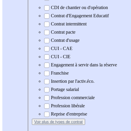
CDI de chantier ou d'opération
Contrat d'Engagement Educatif
Contrat intermittent
Contrat pacte
Contrat d'usage
CUI - CAE
CUI - CIE
Engagement à servir dans la réserve
Franchise
Insertion par l'activ.éco.
Portage salarial
Profession commerciale
Profession libérale
Reprise d'entreprise
Voir plus
de types de contrat