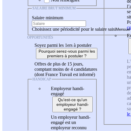
de
l
SALAIRE BRUT MINIMUM
se
si
Salaire minimum
Po
co
Choisissez une périodicité pour le salaire saisi
En
OPPORTUNITÉS
Soyez parmi les 1ers à postuler
Pourquoi serez-vous parmi les
premiers à postuler ?
L'
Offres de plus de 15 jours,
pe
comptant moins de 4 candidatures
en
(dont France Travail est informé)
ha
HANDICAP
un
pr
Employeur handi-
de
engagé
ad
Qu'est-ce qu'un
ca
employeur handi-
sa
engagé ?
le
Un employeur handi-
engagé est un
employeur reconnu