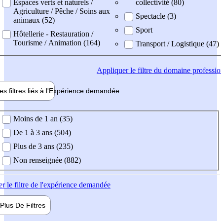
Espaces verts et naturels /
collectivité (80)
Agriculture / Pêche / Soins aux
Spectacle (3)
animaux (52)
Sport
Hôtellerie - Restauration /
Tourisme / Animation (164)
Transport / Logistique (47)
Appliquer
le filtre du domaine professi
es filtres liés à l'
Expérience
demandée
ience demandée
Moins de 1 an (35)
De 1 à 3 ans (504)
Plus de 3 ans (235)
Non renseignée (882)
er
le filtre de l'expérience demandée
Plus De
Filtres