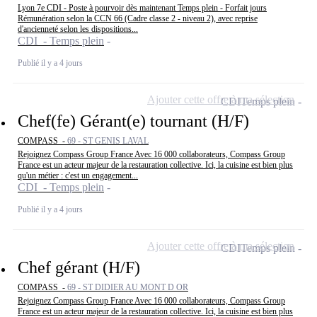
Lyon 7e CDI - Poste à pourvoir dès maintenant Temps plein - Forfait jours
Rémunération selon la CCN 66 (Cadre classe 2 - niveau 2), avec reprise
d'ancienneté selon les dispositions...
CDI - Temps plein
Publié il y a 4 jours
Ajouter cette offre à ma sélection
CDI
Temps plein
Chef(fe) Gérant(e) tournant (H/F)
COMPASS -
69 - ST GENIS LAVAL
Rejoignez Compass Group France Avec 16 000 collaborateurs, Compass Group
France est un acteur majeur de la restauration collective. Ici, la cuisine est bien plus
qu'un métier : c'est un engagement...
CDI - Temps plein
Publié il y a 4 jours
Ajouter cette offre à ma sélection
CDI
Temps plein
Chef gérant (H/F)
COMPASS -
69 - ST DIDIER AU MONT D OR
Rejoignez Compass Group France Avec 16 000 collaborateurs, Compass Group
France est un acteur majeur de la restauration collective. Ici, la cuisine est bien plus