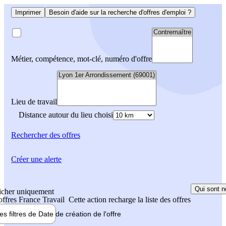
Imprimer
Besoin d'aide sur la recherche d'offres d'emploi ?
Métier, compétence, mot-clé, numéro d'offre
Lieu de travail
Distance autour du lieu choisi
Rechercher
des offres
Créer une alerte
Qui sont n
icher uniquement
 offres France Travail
Cette action recharge la liste des offres
les filtres de
Date de création
de l'offre