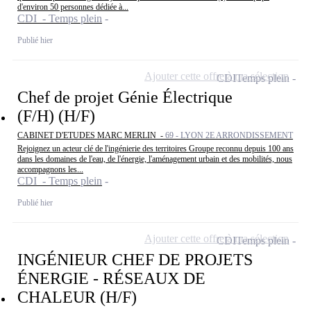
d'environ 50 personnes dédiée à...
CDI - Temps plein
Publié hier
Ajouter cette offre à ma sélection
CDI
Temps plein
Chef de projet Génie Électrique
(F/H) (H/F)
CABINET D'ETUDES MARC MERLIN -
69 - LYON 2E ARRONDISSEMENT
Rejoignez un acteur clé de l'ingénierie des territoires Groupe reconnu depuis 100 ans
dans les domaines de l'eau, de l'énergie, l'aménagement urbain et des mobilités, nous
accompagnons les...
CDI - Temps plein
Publié hier
Ajouter cette offre à ma sélection
CDI
Temps plein
INGÉNIEUR CHEF DE PROJETS
ÉNERGIE - RÉSEAUX DE
CHALEUR (H/F)