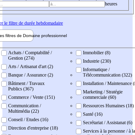
heures
er
le filtre de durée hebdomadaire
les filtres de
Domaine pro
fessionnel
ne professionel
Achats / Comptabilité /
Immobilier (8)
Gestion (274)
Industrie (230)
Arts / Artisanat d'art (2)
Informatique /
Banque / Assurance (2)
Télécommunication (322)
Bâtiment / Travaux
Installation / Maintenance 
Publics (367)
Marketing / Stratégie
Commerce / Vente (151)
commerciale (60)
Communication /
Ressources Humaines (18)
Multimédia (22)
Santé (16)
Conseil / Etudes (16)
Secrétariat / Assistanat (6)
Direction d'entreprise (18)
Services à la personne / à l