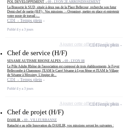
POL DEVELOPPEMENT -
69 - LYON 2E ARRONDISSEMENT
La Brasserie le SUD, située à deux pas de la Place Bellecour, recherche son futur
Demi-chef de partie (H/F) : Vos missions : - Organiser, mettre en place et entretenir
votre poste de travail -...
CDI - Temps plein
Publié il y a 3 jours
Ajouter cette offre à ma sélection
CDI
Temps plein
Chef de service (H/F)
SESAME AUTISME RHONE ALPES -
69 - LYON 08
Le Pôle Adulte Rhône de l'association est composé de trois établissements, le Foyer
Bellecombe à Chaponost, l'EAM le Carré Sésame à Lyon 8ème et l'EAM le Village
de Sésame à Messimy. L'équipe de...
CDI - Temps plein
Publié il y a 3 jours
Ajouter cette offre à ma sélection
CDI
Temps plein
Chef de projet (H/F)
DAHLIR -
69 - VILLEURBANNE
Rattaché-e au pôle Innovation du DAHLIR, vos missions seront les suivantes :