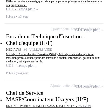
Réflexion et pilotage stratégique : Vous participerez au pilotage et à la mise en œuvre
des programmes...
CDI - Temps plein
Publié il y a 3 jours
Ajouter cette offre à ma sélection
CDI
Temps plein
Encadrant Technique d'Insertion -
Chef d'équipe (H/F)
MEDIALYS -
69 - VILLEURBANNE
Médialys : Atelier chantier d'insertion (SIAE), Médialys salarie des agents en
transition professionnelle pour des missions d'accueil, information, gestion de flux,
médiation, principalement sur le...
CDI - Temps plein
Publié il y a 4 jours
Ajouter cette offre à ma sélection
CDI
Temps plein
Chef de Service
MASP/Coordinateur Usagers (H/F)
UNION DEPARTEMENTALE DES ASSOCIATIONS FA -
69 - LYON