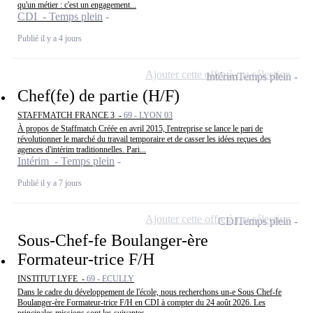
qu'un métier : c'est un engagement...
CDI - Temps plein
Publié il y a 4 jours
Ajouter cette offre à ma sélection
Intérim
Temps plein
Chef(fe) de partie (H/F)
STAFFMATCH FRANCE 3 -
69 - LYON 03
À propos de Staffmatch Créée en avril 2015, l'entreprise se lance le pari de
révolutionner le marché du travail temporaire et de casser les idées reçues des
agences d'intérim traditionnelles. Pari...
Intérim - Temps plein
Publié il y a 7 jours
Ajouter cette offre à ma sélection
CDI
Temps plein
Sous-Chef-fe Boulanger-ère
Formateur-trice F/H
INSTITUT LYFE -
69 - ECULLY
Dans le cadre du développement de l'école, nous recherchons un-e Sous Chef-fe
Boulanger-ère Formateur-trice F/H en CDI à compter du 24 août 2026. Les
principales missions sont les suivantes...