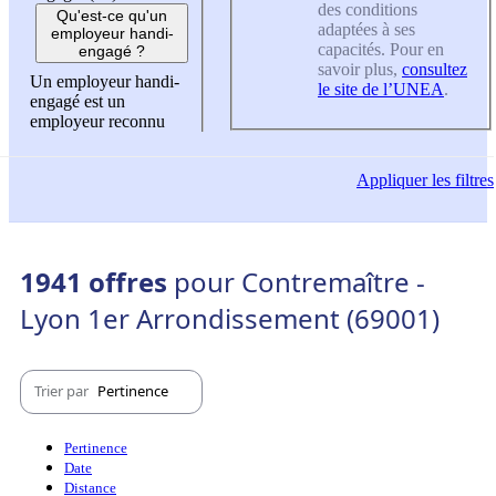
des conditions
Qu'est-ce qu'un
adaptées à ses
employeur handi-
capacités. Pour en
engagé ?
savoir plus,
consultez
Un employeur handi-
le site de l’UNEA
.
engagé est un
employeur reconnu
Appliquer
les filtres
1941 offres
pour Contremaître -
Lyon 1er Arrondissement (69001)
Trier par
Pertinence
Pertinence
Date
Distance