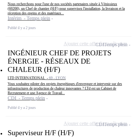
Nous recherchons pour l'une de nos sociétés partenaires située à Vénissieux
(69200), un Chef de chantier (H/F) pour supervisez l'installation, la livraison et la
réception des engins et des matériaux...
Intérim - Temps plein
Publié il y a 2 jours
Ajouter cette offre à ma sélection
CDI
Temps plein
INGÉNIEUR CHEF DE PROJETS
ÉNERGIE - RÉSEAUX DE
CHALEUR (H/F)
LTD INTERNATIONAL -
69 - LYON
Vous souhaitez piloter des projets énergétiques d'envergure et intervenir sur des
infrastructures de production de chaleur innovantes ? LTd est un Cabinet de
Recrutement et une Agence de Travail...
CDI - Temps plein
Publié il y a 2 jours
Ajouter cette offre à ma sélection
CDI
Temps plein
Superviseur H/F (H/F)