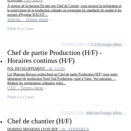
IZIWORK -
69 - BRON
À propos de la mission En tant que Chef de Cuisine, vous assurez la préparation et
la supervision de la production culinaire en respectant les standards de qualité et les
normes d'hygiène HACCP....
Intérim - Temps plein
Publié il y a 2 jours
Ajouter cette offre à ma sélection
CDI
Temps plein
Chef de partie Production (H/F) -
Horaires continus (H/F)
POL DEVELOPPEMENT -
69 - LYON
Les Maisons Bocuse recherchent un Chef de partie Production (H/F) pour notre
laboratoire de production Nord Sud Production, situé à Vaise. Vos missions : -
Réaliser les préparations culinaires grâce...
CDI - Temps plein
Publié il y a 2 jours
Ajouter cette offre à ma sélection
Intérim
Temps plein
Chef de chantier (H/F)
DOMINO MISSIONS LYON BTP -
69 - VENISSIEUX