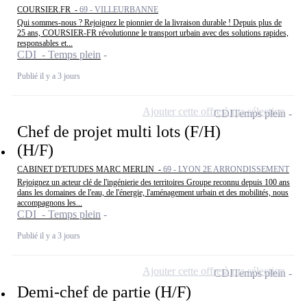
COURSIER.FR -
69 - VILLEURBANNE
Qui sommes-nous ? Rejoignez le pionnier de la livraison durable ! Depuis plus de
25 ans, COURSIER-FR révolutionne le transport urbain avec des solutions rapides,
responsables et...
CDI - Temps plein
Publié il y a 3 jours
Ajouter cette offre à ma sélection
CDI
Temps plein
Chef de projet multi lots (F/H)
(H/F)
CABINET D'ETUDES MARC MERLIN -
69 - LYON 2E ARRONDISSEMENT
Rejoignez un acteur clé de l'ingénierie des territoires Groupe reconnu depuis 100 ans
dans les domaines de l'eau, de l'énergie, l'aménagement urbain et des mobilités, nous
accompagnons les...
CDI - Temps plein
Publié il y a 3 jours
Ajouter cette offre à ma sélection
CDI
Temps plein
Demi-chef de partie (H/F)