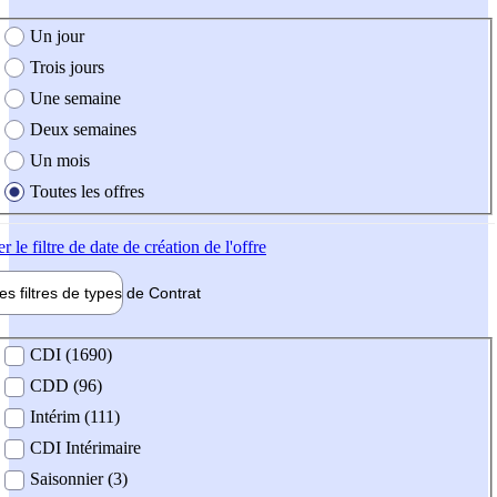
e création de l'offre
Un jour
Trois jours
Une semaine
Deux semaines
Un mois
Toutes les offres
er
le filtre de date de création de l'offre
les filtres de types de
Contrat
de contrat
CDI (1690)
CDD (96)
Intérim (111)
CDI Intérimaire
Saisonnier (3)