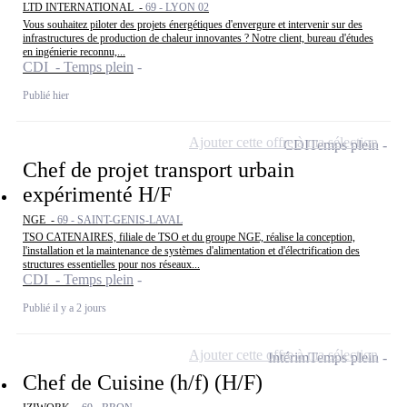
LTD INTERNATIONAL -
69 - LYON 02
Vous souhaitez piloter des projets énergétiques d'envergure et intervenir sur des
infrastructures de production de chaleur innovantes ? Notre client, bureau d'études
en ingénierie reconnu,...
CDI - Temps plein
Publié hier
Ajouter cette offre à ma sélection
CDI
Temps plein
Chef de projet transport urbain
expérimenté H/F
NGE -
69 - SAINT-GENIS-LAVAL
TSO CATENAIRES, filiale de TSO et du groupe NGE, réalise la conception,
l'installation et la maintenance de systèmes d'alimentation et d'électrification des
structures essentielles pour nos réseaux...
CDI - Temps plein
Publié il y a 2 jours
Ajouter cette offre à ma sélection
Intérim
Temps plein
Chef de Cuisine (h/f) (H/F)