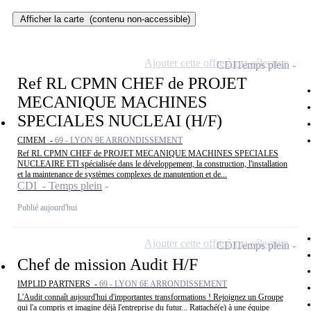
Afficher la carte
(contenu non-accessible)
Ajouter cette offre à ma sélection
CDI
Temps plein
Ref RL CPMN CHEF de PROJET
MECANIQUE MACHINES
SPECIALES NUCLEAI (H/F)
CIMEM -
69 - LYON 9E ARRONDISSEMENT
Ref RL CPMN CHEF de PROJET MECANIQUE MACHINES SPECIALES
NUCLEAIRE ETI spécialisée dans le développement, la construction, l'installation
et la maintenance de systèmes complexes de manutention et de...
CDI - Temps plein
Publié aujourd'hui
Ajouter cette offre à ma sélection
CDI
Temps plein
Chef de mission Audit H/F
IMPLID PARTNERS -
69 - LYON 6E ARRONDISSEMENT
L'Audit connaît aujourd'hui d'importantes transformations ! Rejoignez un Groupe
qui l'a compris et imagine déjà l'entreprise du futur... Rattaché(e) à une équipe