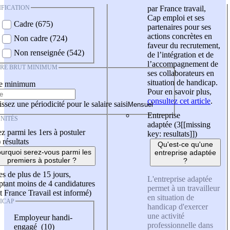
IFICATION
par France travail,
Cap emploi et ses
Cadre (675)
partenaires pour ses
actions concrètes en
Non cadre (724)
faveur du recrutement,
Non renseignée (542)
de l’intégration et de
l’accompagnement de
IRE BRUT MINIMUM
ses collaborateurs en
situation de handicap.
re minimum
Pour en savoir plus,
consultez cet article
.
ssez une périodicité pour le salaire saisi
Entreprise
NITÉS
adaptée (3
[[missing
z parmi les 1ers à postuler
key: resultats]]
)
)
résultats
Qu'est-ce qu'une
urquoi serez-vous parmi les
entreprise adaptée
premiers à postuler ?
?
es de plus de 15 jours,
L'entreprise adaptée
tant moins de 4 candidatures
permet à un travailleur
t France Travail est informé)
en situation de
ICAP
handicap d'exercer
une activité
Employeur handi-
professionnelle dans
engagé (10)