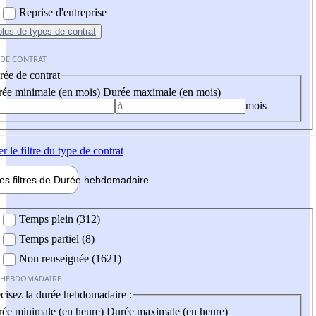
Reprise d'entreprise
plus
de types de contrat
 DE CONTRAT
ée de contrat
ée minimale (en mois)
Durée maximale (en mois)
mois
er
le filtre du type de contrat
les filtres de
Durée hebdo
madaire
 hebdomadaire
Temps plein (312)
Temps partiel (8)
Non renseignée (1621)
 HEBDOMADAIRE
cisez la durée hebdomadaire :
ée minimale (en heure)
Durée maximale (en heure)