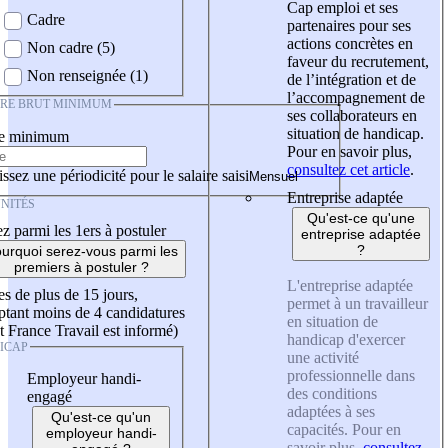
Cap emploi et ses
Cadre
partenaires pour ses
actions concrètes en
Non cadre (5)
faveur du recrutement,
Non renseignée (1)
de l’intégration et de
l’accompagnement de
IRE BRUT MINIMUM
ses collaborateurs en
situation de handicap.
re minimum
Pour en savoir plus,
consultez cet article
.
ssez une périodicité pour le salaire saisi
Entreprise adaptée
NITÉS
Qu'est-ce qu'une
z parmi les 1ers à postuler
entreprise adaptée
?
urquoi serez-vous parmi les
premiers à postuler ?
L'entreprise adaptée
es de plus de 15 jours,
permet à un travailleur
tant moins de 4 candidatures
en situation de
t France Travail est informé)
handicap d'exercer
ICAP
une activité
professionnelle dans
Employeur handi-
des conditions
engagé
adaptées à ses
Qu'est-ce qu'un
capacités. Pour en
employeur handi-
savoir plus,
consultez