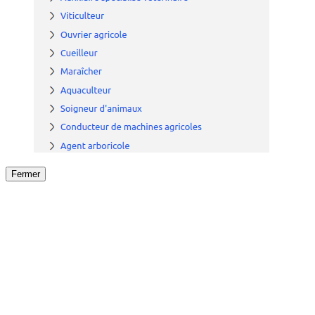
Fermer
Fermer
le détail de l'offre
/
Offre
sur
Offre précéden