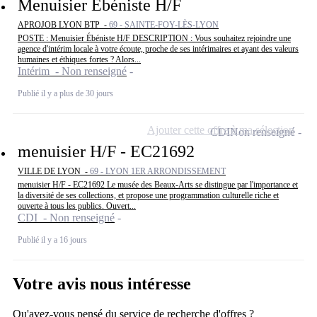
Menuisier Ébéniste H/F
APROJOB LYON BTP -
69 - SAINTE-FOY-LÈS-LYON
POSTE : Menuisier Ébéniste H/F DESCRIPTION : Vous souhaitez rejoindre une
agence d'intérim locale à votre écoute, proche de ses intérimaires et ayant des valeurs
humaines et éthiques fortes ? Alors...
Intérim - Non renseigné
Publié il y a plus de 30 jours
Ajouter cette offre à ma sélection
CDI
Non renseigné
menuisier H/F - EC21692
VILLE DE LYON -
69 - LYON 1ER ARRONDISSEMENT
menuisier H/F - EC21692 Le musée des Beaux-Arts se distingue par l'importance et
la diversité de ses collections, et propose une programmation culturelle riche et
ouverte à tous les publics. Ouvert...
CDI - Non renseigné
Publié il y a 16 jours
Votre avis nous intéresse
Qu'avez-vous pensé du service de recherche d'offres ?