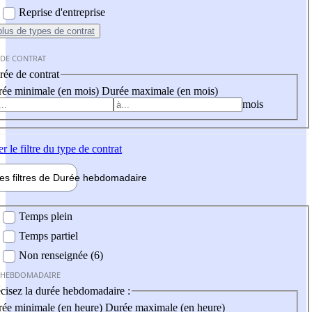
Reprise d'entreprise
plus
de types de contrat
 DE CONTRAT
ée de contrat
ée minimale (en mois)
Durée maximale (en mois)
mois
er
le filtre du type de contrat
les filtres de
Durée hebdo
madaire
 hebdomadaire
Temps plein
Temps partiel
Non renseignée (6)
 HEBDOMADAIRE
cisez la durée hebdomadaire :
ée minimale (en heure)
Durée maximale (en heure)