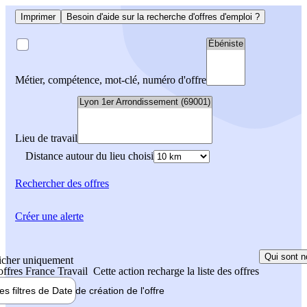
Imprimer
Besoin d'aide sur la recherche d'offres d'emploi ?
Métier, compétence, mot-clé, numéro d'offre
Lieu de travail
Distance autour du lieu choisi
Rechercher
des offres
Créer une alerte
Qui sont n
icher uniquement
 offres France Travail
Cette action recharge la liste des offres
les filtres de
Date de création
de l'offre