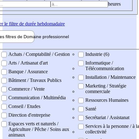
heures
er
le filtre de durée hebdomadaire
les filtres de
Domaine pro
fessionnel
ne professionel
Achats / Comptabilité / Gestion
Industrie (6)
Arts / Artisanat d'art
Informatique /
Télécommunication
Banque / Assurance
Installation / Maintenance
Bâtiment / Travaux Publics
Marketing / Stratégie
Commerce / Vente
commerciale
Communication / Multimédia
Ressources Humaines
Conseil / Etudes
Santé
Direction d'entreprise
Secrétariat / Assistanat
Espaces verts et naturels /
Services à la personne / à l
Agriculture / Pêche / Soins aux
collectivité
animaux