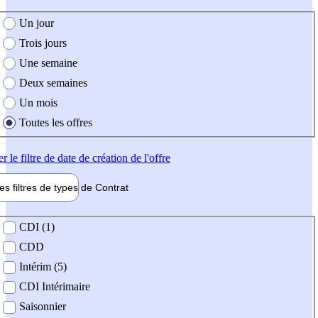
e création de l'offre
Un jour
Trois jours
Une semaine
Deux semaines
Un mois
Toutes les offres
er
le filtre de date de création de l'offre
les filtres de types de
Contrat
de contrat
CDI (1)
CDD
Intérim (5)
CDI Intérimaire
Saisonnier