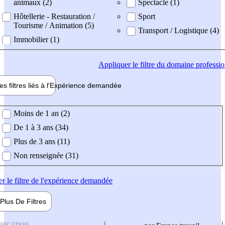
animaux (2)
Spectacle (1)
Hôtellerie - Restauration /
Sport
Tourisme / Animation (5)
Transport / Logistique (4)
Immobilier (1)
Appliquer
le filtre du domaine professi
es filtres liés à l'
Expérience
demandée
ience demandée
Moins de 1 an (2)
De 1 à 3 ans (34)
Plus de 3 ans (11)
Non renseignée (31)
er
le filtre de l'expérience demandée
Plus De
Filtres