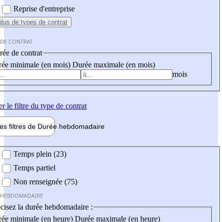
Reprise d'entreprise
plus
de types de contrat
 DE CONTRAT
ée de contrat
ée minimale (en mois)
Durée maximale (en mois)
mois
er
le filtre du type de contrat
les filtres de
Durée hebdo
madaire
 hebdomadaire
Temps plein (23)
Temps partiel
Non renseignée (75)
 HEBDOMADAIRE
cisez la durée hebdomadaire :
ée minimale (en heure)
Durée maximale (en heure)