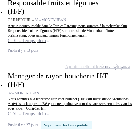
Responsable fruits et légumes
(H/F)
CARREFOUR -
82 - MONTAUBAN
Acteur incontournable dans le Tarn et Garonne, nous sommes à la recherche d'un
Responsable fruits et légumes (H/F) sur notre site de Montauban. Notre
organisation, obéissant aux mêmes fonctionnements...
CDI - Temps plein
Publié il y a 13 jours
Ajouter cette offre à ma sélection
CDI
Temps plein
Manager de rayon boucherie H/F
(H/F)
82 - MONTAUBAN
Nous sommes à la recherche d'un chef boucher (H/F) sur notre site de Montauban.
Activités techniques : - Réceptionner qualitativement des carcasses et/ou des viandes
sous vide, - Contrôler la...
CDI - Temps plein
Publié il y a 27 jours
Soyez parmi les 1ers à postuler