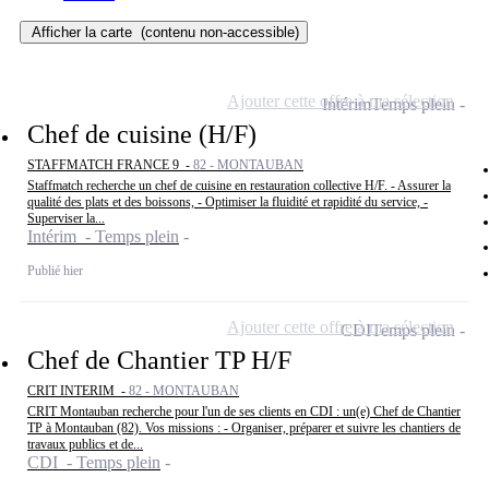
Afficher la carte
(contenu non-accessible)
Ajouter cette offre à ma sélection
Intérim
Temps plein
Chef de cuisine (H/F)
STAFFMATCH FRANCE 9 -
82 - MONTAUBAN
Staffmatch recherche un chef de cuisine en restauration collective H/F. - Assurer la
qualité des plats et des boissons, - Optimiser la fluidité et rapidité du service, -
Superviser la...
Intérim - Temps plein
Publié hier
Ajouter cette offre à ma sélection
CDI
Temps plein
Chef de Chantier TP H/F
CRIT INTERIM -
82 - MONTAUBAN
CRIT Montauban recherche pour l'un de ses clients en CDI : un(e) Chef de Chantier
TP à Montauban (82). Vos missions : - Organiser, préparer et suivre les chantiers de
travaux publics et de...
CDI - Temps plein