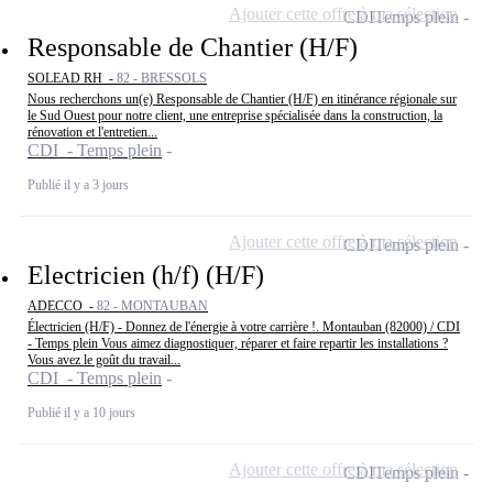
Ajouter cette offre à ma sélection
CDI
Temps plein
Responsable de Chantier (H/F)
SOLEAD RH -
82 - BRESSOLS
Nous recherchons un(e) Responsable de Chantier (H/F) en itinérance régionale sur
le Sud Ouest pour notre client, une entreprise spécialisée dans la construction, la
rénovation et l'entretien...
CDI - Temps plein
Publié il y a 3 jours
Ajouter cette offre à ma sélection
CDI
Temps plein
Electricien (h/f) (H/F)
ADECCO -
82 - MONTAUBAN
Électricien (H/F) - Donnez de l'énergie à votre carrière !. Montauban (82000) / CDI
- Temps plein Vous aimez diagnostiquer, réparer et faire repartir les installations ?
Vous avez le goût du travail...
CDI - Temps plein
Publié il y a 10 jours
Ajouter cette offre à ma sélection
CDI
Temps plein