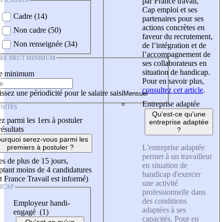
IFICATION
par France travail,
Cap emploi et ses
Cadre (14)
partenaires pour ses
actions concrètes en
Non cadre (50)
faveur du recrutement,
Non renseignée (34)
de l’intégration et de
l’accompagnement de
IRE BRUT MINIMUM
ses collaborateurs en
situation de handicap.
re minimum
Pour en savoir plus,
consultez cet article
.
ssez une périodicité pour le salaire saisi
Entreprise adaptée
NITÉS
Qu'est-ce qu'une
z parmi les 1ers à postuler
entreprise adaptée
résultats
?
urquoi serez-vous parmi les
L'entreprise adaptée
premiers à postuler ?
permet à un travailleur
es de plus de 15 jours,
en situation de
tant moins de 4 candidatures
handicap d'exercer
t France Travail est informé)
une activité
ICAP
professionnelle dans
des conditions
Employeur handi-
adaptées à ses
engagé (1)
capacités. Pour en
Qu'est-ce qu'un