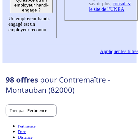
savoir plus,
consultez
employeur handi-
le site de l’UNEA
.
engagé ?
Un employeur handi-
engagé est un
employeur reconnu
Appliquer
les filtres
98 offres
pour Contremaître -
Montauban (82000)
Trier par
Pertinence
Pertinence
Date
Distance