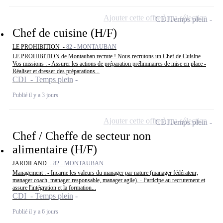
Ajouter cette offre à ma sélection
CDI
Temps plein
Chef de cuisine (H/F)
LE PROHIBITION -
82 - MONTAUBAN
LE PROHIBITION de Montauban recrute ! Nous recrutons un Chef de Cuisine
Vos missions : - Assurer les actions de préparation préliminaires de mise en place -
Réaliser et dresser des préparations...
CDI - Temps plein
Publié il y a 3 jours
Ajouter cette offre à ma sélection
CDI
Temps plein
Chef / Cheffe de secteur non
alimentaire (H/F)
JARDILAND -
82 - MONTAUBAN
Management : - Incarne les valeurs du manager par nature (manager fédérateur,
manager coach, manager responsable, manager agile). - Participe au recrutement et
assure l'intégration et la formation...
CDI - Temps plein
Publié il y a 6 jours