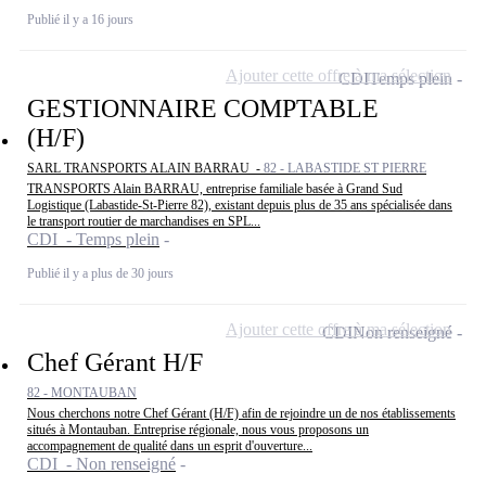
Publié il y a 16 jours
Ajouter cette offre à ma sélection
CDI
Temps plein
GESTIONNAIRE COMPTABLE
(H/F)
SARL TRANSPORTS ALAIN BARRAU -
82 - LABASTIDE ST PIERRE
TRANSPORTS Alain BARRAU, entreprise familiale basée à Grand Sud
Logistique (Labastide-St-Pierre 82), existant depuis plus de 35 ans spécialisée dans
le transport routier de marchandises en SPL...
CDI - Temps plein
Publié il y a plus de 30 jours
Ajouter cette offre à ma sélection
CDI
Non renseigné
Chef Gérant H/F
82 - MONTAUBAN
Nous cherchons notre Chef Gérant (H/F) afin de rejoindre un de nos établissements
situés à Montauban. Entreprise régionale, nous vous proposons un
accompagnement de qualité dans un esprit d'ouverture...
CDI - Non renseigné