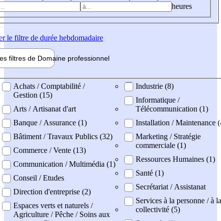
heures
er
le filtre de durée hebdomadaire
les filtres de
Domaine pro
fessionnel
ne professionel
Achats / Comptabilité /
Industrie (8)
Gestion (15)
Informatique /
Arts / Artisanat d'art
Télécommunication (1)
Banque / Assurance (1)
Installation / Maintenance (
Bâtiment / Travaux Publics (32)
Marketing / Stratégie
commerciale (1)
Commerce / Vente (13)
Ressources Humaines (1)
Communication / Multimédia (1)
Santé (1)
Conseil / Etudes
Secrétariat / Assistanat
Direction d'entreprise (2)
Services à la personne / à l
Espaces verts et naturels /
collectivité (5)
Agriculture / Pêche / Soins aux