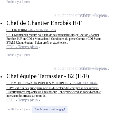
Publié il y a 2 jours
Ajouter cette offre à ma sélection
CDI
Temps plein
Chef de Chantier Enrobés H/F
CRIT INTERIM -
82 - MONTAUBAN
CRIT Montauban recrute pour l'un de ses partenaires un(e) Chef de Chantier
Enrobés H/F en CDI à Montauban ! Conditions du poste Contrat : CDI Statut :
ETAM Rémunération : Selon profil et expérience...
CDI - Temps plein
Publié il y a 2 jours
Ajouter cette offre à ma sélection
CDI
Temps plein
Chef équipe Terrassier - 82 (H/F)
E.T.P.M. DE TRAVAUX PUBLICS MULTIPLES -
82 - MONTAUBAN
ETPM est l'un des principaux acteurs du secteur des énergies et des services.
Historiquement implantée au Pays basque, l'entreprise étend sa zone d'action et
intervient désormais sur toute la...
CDI - Temps plein
Publié il y a 3 jours
Employeur handi-engagé