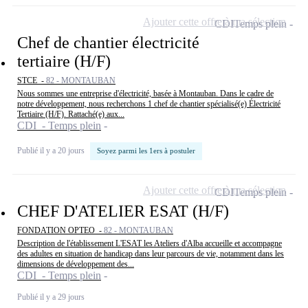
Ajouter cette offre à ma sélection
CDI
Temps plein
Chef de chantier électricité
tertiaire (H/F)
STCE -
82 - MONTAUBAN
Nous sommes une entreprise d'électricité, basée à Montauban. Dans le cadre de
notre développement, nous recherchons 1 chef de chantier spécialisé(e) Électricité
Tertiaire (H/F). Rattaché(e) aux...
CDI - Temps plein
Publié il y a 20 jours
Soyez parmi les 1ers à postuler
Ajouter cette offre à ma sélection
CDI
Temps plein
CHEF D'ATELIER ESAT (H/F)
FONDATION OPTEO -
82 - MONTAUBAN
Description de l'établissement L'ESAT les Ateliers d'Alba accueille et accompagne
des adultes en situation de handicap dans leur parcours de vie, notamment dans les
dimensions de développement des...
CDI - Temps plein
Publié il y a 29 jours