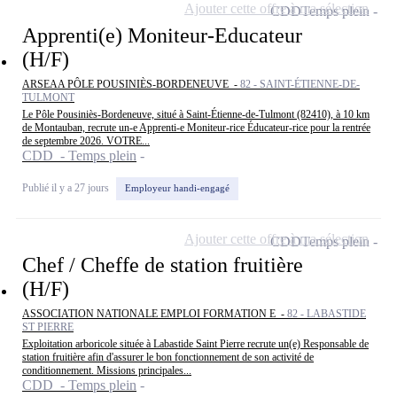
Ajouter cette offre à ma sélection
CDD
Temps plein
Apprenti(e) Moniteur-Educateur
(H/F)
ARSEAA PÔLE POUSINIÈS-BORDENEUVE -
82 - SAINT-ÉTIENNE-DE-
TULMONT
Le Pôle Pousiniès-Bordeneuve, situé à Saint-Étienne-de-Tulmont (82410), à 10 km
de Montauban, recrute un-e Apprenti-e Moniteur-rice Éducateur-rice pour la rentrée
de septembre 2026. VOTRE...
CDD - Temps plein
Publié il y a 27 jours
Employeur handi-engagé
Ajouter cette offre à ma sélection
CDD
Temps plein
Chef / Cheffe de station fruitière
(H/F)
ASSOCIATION NATIONALE EMPLOI FORMATION E -
82 - LABASTIDE
ST PIERRE
Exploitation arboricole située à Labastide Saint Pierre recrute un(e) Responsable de
station fruitière afin d'assurer le bon fonctionnement de son activité de
conditionnement. Missions principales...
CDD - Temps plein