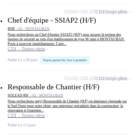
Ajouter cette offre à ma sélection
CDI
Temps plein
Chef d'équipe - SSIAP2 (H/F)
BSR -
82 - MONTAUBAN
Nous recherchons un Chef d'équipe SSIAP2 (H/F) pour assurer la gestion des
équipes de sécurité au sein d'un établissement de type M situé à MONTAUBAN.
Poste à pourvoir immédiatement. Carte...
CDI - Temps plein
Publié il y a 30 jours
Soyez parmi les 1ers à postuler
Ajouter cette offre à ma sélection
CDI
Temps plein
Responsable de Chantier (H/F)
SOLEAD RH -
82 - MONTAUBAN
Nous recherchons un(e) Responsable de Chantier (H/F) en itinérance régionale sur
le Sud Ouest pour notre client, une entreprise spécialisée dans la construction, la
rénovation et l'entretien...
CDI - Temps plein
Publié il y a 3 jours