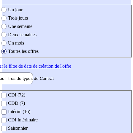
e création de l'offre
Un jour
Trois jours
Une semaine
Deux semaines
Un mois
Toutes les offres
er
le filtre de date de création de l'offre
les filtres de types de
Contrat
de contrat
CDI (72)
CDD (7)
Intérim (16)
CDI Intérimaire
Saisonnier