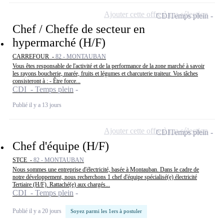
Ajouter cette offre à ma sélection
CDI
Temps plein
Chef / Cheffe de secteur en
hypermarché (H/F)
CARREFOUR -
82 - MONTAUBAN
Vous êtes responsable de l'activité et de la performance de la zone marché à savoir
les rayons boucherie, marée, fruits et légumes et charcuterie traiteur. Vos tâches
consisteront à : - Être force...
CDI - Temps plein
Publié il y a 13 jours
Ajouter cette offre à ma sélection
CDI
Temps plein
Chef d'équipe (H/F)
STCE -
82 - MONTAUBAN
Nous sommes une entreprise d'électricité, basée à Montauban. Dans le cadre de
notre développement, nous recherchons 1 chef d'équipe spécialisé(e) électricité
Tertiaire (H/F). Rattaché(e) aux chargés...
CDI - Temps plein
Publié il y a 20 jours
Soyez parmi les 1ers à postuler