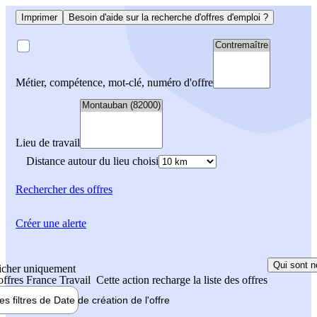
Imprimer
Besoin d'aide sur la recherche d'offres d'emploi ?
Métier, compétence, mot-clé, numéro d'offre
Lieu de travail
Distance autour du lieu choisi
Rechercher
des offres
Créer une alerte
Qui sont n
icher uniquement
 offres France Travail
Cette action recharge la liste des offres
les filtres de
Date de création
de l'offre