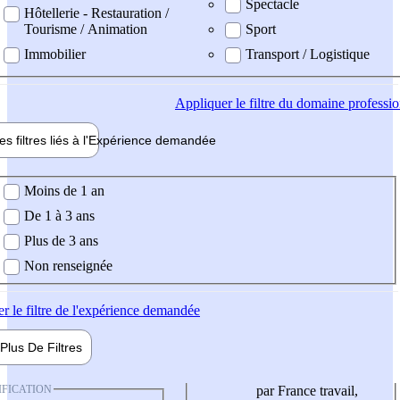
Spectacle
Hôtellerie - Restauration /
Tourisme / Animation
Sport
Immobilier
Transport / Logistique
Appliquer
le filtre du domaine professi
es filtres liés à l'
Expérience
demandée
ience demandée
Moins de 1 an
De 1 à 3 ans
Plus de 3 ans
Non renseignée
er
le filtre de l'expérience demandée
Plus De
Filtres
IFICATION
par France travail,