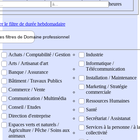
heures
er
le filtre de durée hebdomadaire
les filtres de
Domaine pro
fessionnel
ne professionel
Achats / Comptabilité / Gestion
Industrie
Arts / Artisanat d'art
Informatique /
Télécommunication
Banque / Assurance
Installation / Maintenance
Bâtiment / Travaux Publics
Marketing / Stratégie
Commerce / Vente
commerciale
Communication / Multimédia
Ressources Humaines
Conseil / Etudes
Santé
Direction d'entreprise
Secrétariat / Assistanat
Espaces verts et naturels /
Services à la personne / à l
Agriculture / Pêche / Soins aux
collectivité
animaux