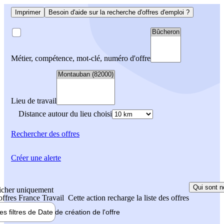
Imprimer
Besoin d'aide sur la recherche d'offres d'emploi ?
Métier, compétence, mot-clé, numéro d'offre
Lieu de travail
Distance autour du lieu choisi
Rechercher
des offres
Créer une alerte
Qui sont n
icher uniquement
 offres France Travail
Cette action recharge la liste des offres
les filtres de
Date de création
de l'offre