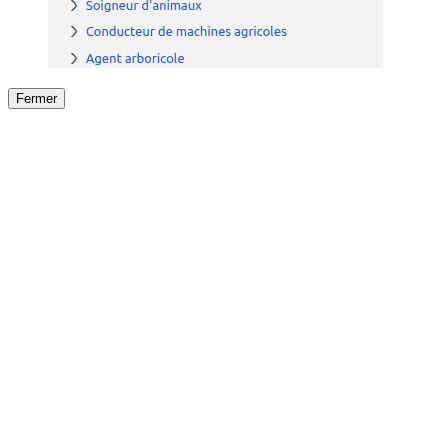
Fermer
Fermer
le détail de l'offre
/
Offre
sur
Offre précéden