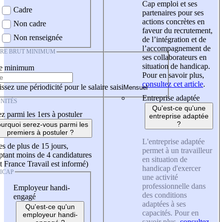
Cap emploi et ses
Cadre
partenaires pour ses
actions concrètes en
Non cadre
faveur du recrutement,
Non renseignée
de l’intégration et de
l’accompagnement de
IRE BRUT MINIMUM
ses collaborateurs en
situation de handicap.
re minimum
Pour en savoir plus,
consultez cet article
.
ssez une périodicité pour le salaire saisi
Entreprise adaptée
NITÉS
Qu'est-ce qu'une
z parmi les 1ers à postuler
entreprise adaptée
?
urquoi serez-vous parmi les
premiers à postuler ?
L'entreprise adaptée
es de plus de 15 jours,
permet à un travailleur
tant moins de 4 candidatures
en situation de
t France Travail est informé)
handicap d'exercer
ICAP
une activité
professionnelle dans
Employeur handi-
des conditions
engagé
adaptées à ses
Qu'est-ce qu'un
capacités. Pour en
employeur handi-
savoir plus,
consultez