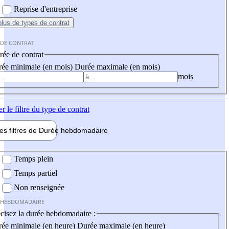
Reprise d'entreprise
plus
de types de contrat
 DE CONTRAT
ée de contrat
ée minimale (en mois)
Durée maximale (en mois)
mois
er
le filtre du type de contrat
les filtres de
Durée hebdo
madaire
 hebdomadaire
Temps plein
Temps partiel
Non renseignée
 HEBDOMADAIRE
cisez la durée hebdomadaire :
ée minimale (en heure)
Durée maximale (en heure)