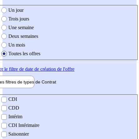
e création de l'offre
Un jour
Trois jours
Une semaine
Deux semaines
Un mois
Toutes les offres
er
le filtre de date de création de l'offre
les filtres de types de
Contrat
de contrat
CDI
CDD
Intérim
CDI Intérimaire
Saisonnier