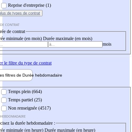
Reprise d'entreprise (1)
plus
de types de contrat
 DE CONTRAT
ée de contrat
ée minimale (en mois)
Durée maximale (en mois)
mois
er
le filtre du type de contrat
les filtres de
Durée hebdo
madaire
 hebdomadaire
Temps plein (664)
Temps partiel (25)
Non renseignée (4517)
 HEBDOMADAIRE
cisez la durée hebdomadaire :
ée minimale (en heure)
Durée maximale (en heure)