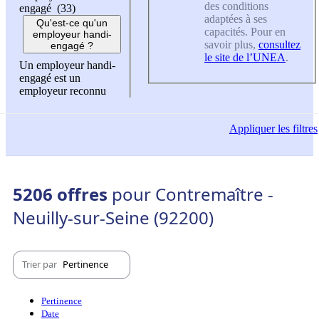
des conditions
engagé (33)
adaptées à ses
Qu'est-ce qu'un
capacités. Pour en
employeur handi-
savoir plus,
consultez
engagé ?
le site de l’UNEA
.
Un employeur handi-
engagé est un
employeur reconnu
Appliquer
les filtres
5206 offres
pour Contremaître -
Neuilly-sur-Seine (92200)
Trier par
Pertinence
Pertinence
Date