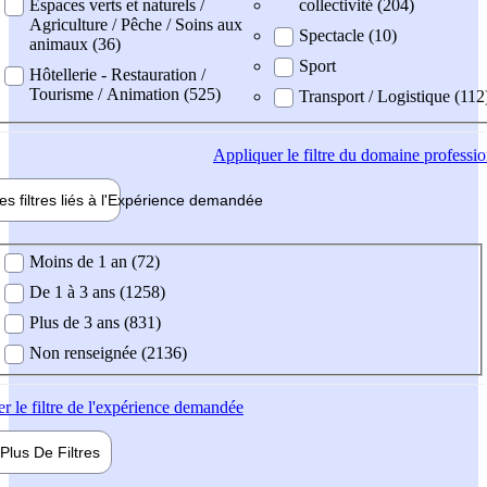
Espaces verts et naturels /
collectivité (204)
Agriculture / Pêche / Soins aux
Spectacle (10)
animaux (36)
Sport
Hôtellerie - Restauration /
Tourisme / Animation (525)
Transport / Logistique (112
Appliquer
le filtre du domaine professi
es filtres liés à l'
Expérience
demandée
ience demandée
Moins de 1 an (72)
De 1 à 3 ans (1258)
Plus de 3 ans (831)
Non renseignée (2136)
er
le filtre de l'expérience demandée
Plus De
Filtres