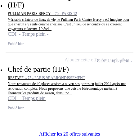
(H/F)
PULLMAN PARIS BERCY -
75 - PARIS 12
Véritable créateur de lieux de vie, le Pullman Paris Centre-Bercy a été imaginé pour
que chacun s'y sente comme chez soi. C'est un lieu de rencontre où se croisent
voyageurs et locaux. L'hôtel...
CDI - Temps plein
Publié hier
Ajouter cette offre à ma sélection
CDI
Temps plein
Chef de partie (H/F)
RESTAFF -
75 - PARIS 9E ARRONDISSEMENT
Notre restaurant de 40 places assises a ouvert ses portes en juillet 2024 après une
rénovation complète. Nous proposons une cuisine bistronomique mettant à
l'honneur les produits de saison, dans une...
CDI - Temps plein
Publié hier
Afficher les 20 offres suivantes