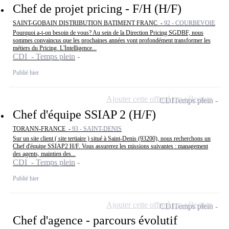
Chef de projet pricing - F/H (H/F)
SAINT-GOBAIN DISTRIBUTION BATIMENT FRANC -
92 - COURBEVOIE
Pourquoi a-t-on besoin de vous? Au sein de la Direction Pricing SGDBF, nous
sommes convaincus que les prochaines années vont profondément transformer les
métiers du Pricing. L'Intelligence...
CDI - Temps plein
Publié hier
Ajouter cette offre à ma sélection
CDI
Temps plein
Chef d'équipe SSIAP 2 (H/F)
TORANN-FRANCE -
93 - SAINT-DENIS
Sur un site client ( site tertiaire ) situé à Saint-Denis (93200), nous recherchons un
Chef d'équipe SSIAP2 H/F. Vous assurerez les missions suivantes : management
des agents, maintien des...
CDI - Temps plein
Publié hier
Ajouter cette offre à ma sélection
CDI
Temps plein
Chef d'agence - parcours évolutif