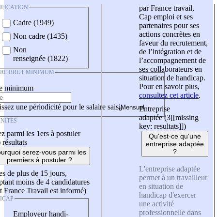
IFICATION
par France travail,
Cap emploi et ses
Cadre (1949)
partenaires pour ses
actions concrètes en
Non cadre (1435)
faveur du recrutement,
Non
de l’intégration et de
renseignée (1822)
l’accompagnement de
ses collaborateurs en
IRE BRUT MINIMUM
situation de handicap.
Pour en savoir plus,
re minimum
consultez cet article
.
ssez une périodicité pour le salaire saisi
Entreprise
adaptée (3
[[missing
NITÉS
key: resultats]]
)
z parmi les 1ers à postuler
Qu'est-ce qu'une
)
résultats
entreprise adaptée
?
urquoi serez-vous parmi les
premiers à postuler ?
L'entreprise adaptée
es de plus de 15 jours,
permet à un travailleur
tant moins de 4 candidatures
en situation de
t France Travail est informé)
handicap d'exercer
ICAP
une activité
professionnelle dans
Employeur handi-