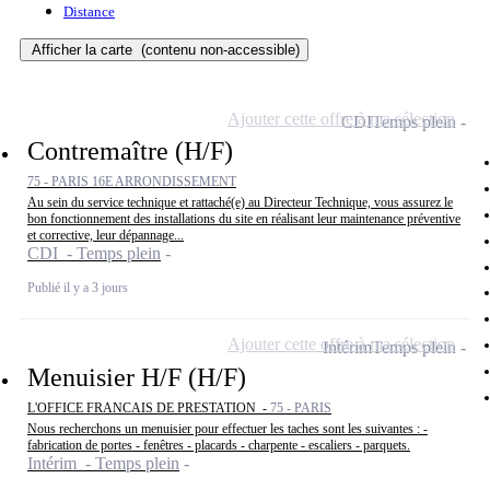
Distance
Afficher la carte
(contenu non-accessible)
Ajouter cette offre à ma sélection
CDI
Temps plein
Contremaître (H/F)
75 - PARIS 16E ARRONDISSEMENT
Au sein du service technique et rattaché(e) au Directeur Technique, vous assurez le
bon fonctionnement des installations du site en réalisant leur maintenance préventive
et corrective, leur dépannage...
CDI - Temps plein
Publié il y a 3 jours
Ajouter cette offre à ma sélection
Intérim
Temps plein
Menuisier H/F (H/F)
L'OFFICE FRANCAIS DE PRESTATION -
75 - PARIS
Nous recherchons un menuisier pour effectuer les taches sont les suivantes : -
fabrication de portes - fenêtres - placards - charpente - escaliers - parquets.
Intérim - Temps plein