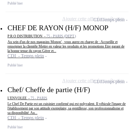
Publié hier
Ajouter cette offre à ma sélection
CDI
Temps plein
CHEF DE RAYON (H/F) MONOP
P.R.O DISTRIBUTION -
75 - PARIS (DEPT.)
Au sein d'un de nos magasins Monop' , vous aurez en charge de : Accueillir et
renseigner la clientèle Mettre en valeur les produits et les promotions Etre garant de
la bonne tenue du rayon Gérer et...
CDI - Temps plein
Publié hier
Ajouter cette offre à ma sélection
CDI
Temps plein
Chef/ Cheffe de partie (H/F)
L'ENVOLEE -
75 - PARIS
Le Chef De Partie est un cuisinier confirmé qui est polyvalent. Il véhicule l'image de
l'établissement par son attitude exemplaire, sa gentillesse, son professionnalisme et
sa disponibilité. Au...
CDI - Temps plein
Publié hier