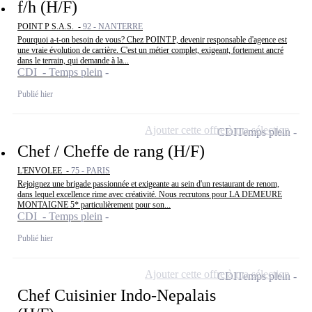
f/h (H/F)
POINT P S.A.S. -
92 - NANTERRE
Pourquoi a-t-on besoin de vous? Chez POINT.P, devenir responsable d'agence est
une vraie évolution de carrière. C'est un métier complet, exigeant, fortement ancré
dans le terrain, qui demande à la...
CDI - Temps plein
Publié hier
Ajouter cette offre à ma sélection
CDI
Temps plein
Chef / Cheffe de rang (H/F)
L'ENVOLEE -
75 - PARIS
Rejoignez une brigade passionnée et exigeante au sein d'un restaurant de renom,
dans lequel excellence rime avec créativité. Nous recrutons pour LA DEMEURE
MONTAIGNE 5* particulièrement pour son...
CDI - Temps plein
Publié hier
Ajouter cette offre à ma sélection
CDI
Temps plein
Chef Cuisinier Indo-Nepalais