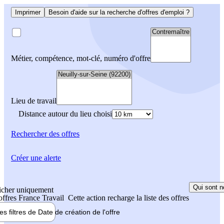
Imprimer
Besoin d'aide sur la recherche d'offres d'emploi ?
Métier, compétence, mot-clé, numéro d'offre
Lieu de travail
Distance autour du lieu choisi
Rechercher
des offres
Créer une alerte
Qui sont n
icher uniquement
 offres France Travail
Cette action recharge la liste des offres
les filtres de
Date de création
de l'offre