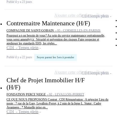
Publié il y a 23 jours
Ajouter cette offre à ma sélection
CDI
Temps plein
Contremaitre Maintenance (H/F)
COMPAGNIE DE SAINT-GOBAIN -
95 - CORMEILLES-EN-PARISIS
Pourquoi a-t-on besoin de vous? Au sein du service maintenance opérationnelle,
vous serez amené(e) à : Sécurité et prévention des risques Faire respecter et
appliquer les standards EHS, les règles...
CDI - Temps plein
Publié il y a 22 jours
Soyez parmi les 1ers à postuler
Ajouter cette offre à ma sélection
CDI
Temps plein
Chef de Projet Immobilier H/F
(H/F)
FONDATION PERCE NEIGE -
92 - LEVALLOIS-PERRET
CE QUE NOUS PROPOSONS Contrat : CDI Rémunération : A négocier Lieu du
poste : 7 rue de la Gare, Levallois-Perret, à 2 min de la ligne L. Statut : Cadre
Avantages : * Mutuelle prise en...
CDI - Temps plein