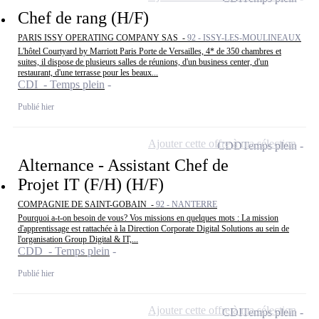
Chef de rang (H/F)
PARIS ISSY OPERATING COMPANY SAS -
92 - ISSY-LES-MOULINEAUX
L'hôtel Courtyard by Marriott Paris Porte de Versailles, 4* de 350 chambres et
suites, il dispose de plusieurs salles de réunions, d'un business center, d'un
restaurant, d'une terrasse pour les beaux...
CDI - Temps plein
Publié hier
Ajouter cette offre à ma sélection
CDD
Temps plein
Alternance - Assistant Chef de
Projet IT (F/H) (H/F)
COMPAGNIE DE SAINT-GOBAIN -
92 - NANTERRE
Pourquoi a-t-on besoin de vous? Vos missions en quelques mots : La mission
d'apprentissage est rattachée à la Direction Corporate Digital Solutions au sein de
l'organisation Group Digital & IT,...
CDD - Temps plein
Publié hier
Ajouter cette offre à ma sélection
CDI
Temps plein