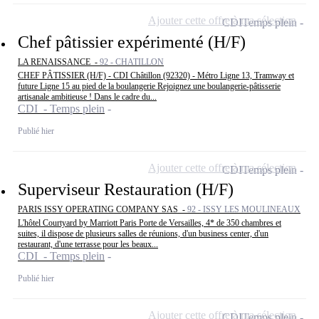
Ajouter cette offre à ma sélection
CDI
Temps plein
Chef pâtissier expérimenté (H/F)
LA RENAISSANCE -
92 - CHATILLON
CHEF PÂTISSIER (H/F) - CDI Châtillon (92320) - Métro Ligne 13, Tramway et
future Ligne 15 au pied de la boulangerie Rejoignez une boulangerie-pâtisserie
artisanale ambitieuse ! Dans le cadre du...
CDI - Temps plein
Publié hier
Ajouter cette offre à ma sélection
CDI
Temps plein
Superviseur Restauration (H/F)
PARIS ISSY OPERATING COMPANY SAS -
92 - ISSY LES MOULINEAUX
L'hôtel Courtyard by Marriott Paris Porte de Versailles, 4* de 350 chambres et
suites, il dispose de plusieurs salles de réunions, d'un business center, d'un
restaurant, d'une terrasse pour les beaux...
CDI - Temps plein
Publié hier
Ajouter cette offre à ma sélection
CDI
Temps plein