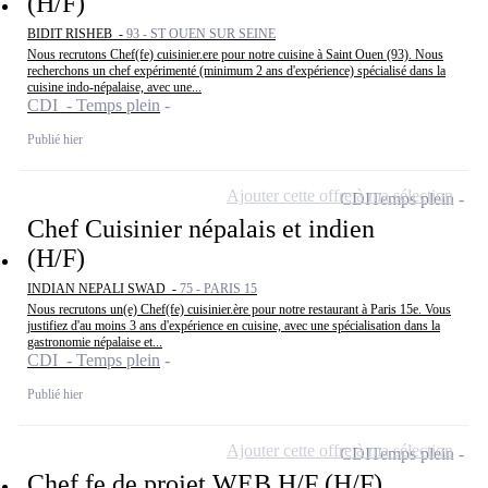
(H/F)
BIDIT RISHEB -
93 - ST OUEN SUR SEINE
Nous recrutons Chef(fe) cuisinier.ere pour notre cuisine à Saint Ouen (93). Nous
recherchons un chef expérimenté (minimum 2 ans d'expérience) spécialisé dans la
cuisine indo-népalaise, avec une...
CDI - Temps plein
Publié hier
Ajouter cette offre à ma sélection
CDI
Temps plein
Chef Cuisinier népalais et indien
(H/F)
INDIAN NEPALI SWAD -
75 - PARIS 15
Nous recrutons un(e) Chef(fe) cuisinier.ère pour notre restaurant à Paris 15e. Vous
justifiez d'au moins 3 ans d'expérience en cuisine, avec une spécialisation dans la
gastronomie népalaise et...
CDI - Temps plein
Publié hier
Ajouter cette offre à ma sélection
CDI
Temps plein
Chef.fe de projet WEB H/F (H/F)