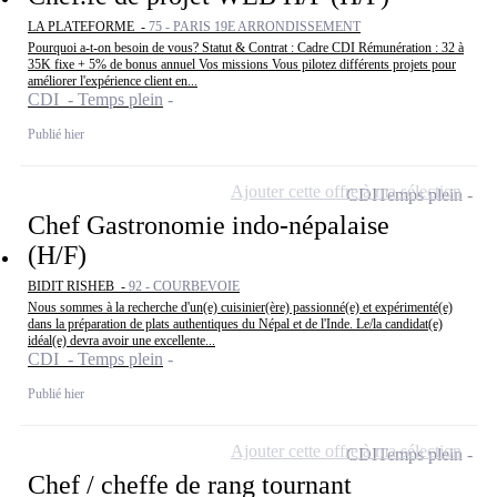
LA PLATEFORME -
75 - PARIS 19E ARRONDISSEMENT
Pourquoi a-t-on besoin de vous? Statut & Contrat : Cadre CDI Rémunération : 32 à
35K fixe + 5% de bonus annuel Vos missions Vous pilotez différents projets pour
améliorer l'expérience client en...
CDI - Temps plein
Publié hier
Ajouter cette offre à ma sélection
CDI
Temps plein
Chef Gastronomie indo-népalaise
(H/F)
BIDIT RISHEB -
92 - COURBEVOIE
Nous sommes à la recherche d'un(e) cuisinier(ère) passionné(e) et expérimenté(e)
dans la préparation de plats authentiques du Népal et de l'Inde. Le/la candidat(e)
idéal(e) devra avoir une excellente...
CDI - Temps plein
Publié hier
Ajouter cette offre à ma sélection
CDI
Temps plein
Chef / cheffe de rang tournant