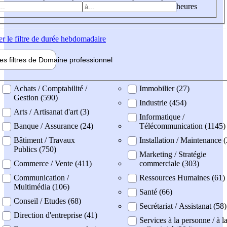
heures
er
le filtre de durée hebdomadaire
les filtres de
Domaine pro
fessionnel
ne professionel
Achats / Comptabilité /
Immobilier (27)
Gestion (590)
Industrie (454)
Arts / Artisanat d'art (3)
Informatique /
Banque / Assurance (24)
Télécommunication (1145)
Bâtiment / Travaux
Installation / Maintenance 
Publics (750)
Marketing / Stratégie
Commerce / Vente (411)
commerciale (303)
Communication /
Ressources Humaines (61)
Multimédia (106)
Santé (66)
Conseil / Etudes (68)
Secrétariat / Assistanat (58)
Direction d'entreprise (41)
Services à la personne / à l