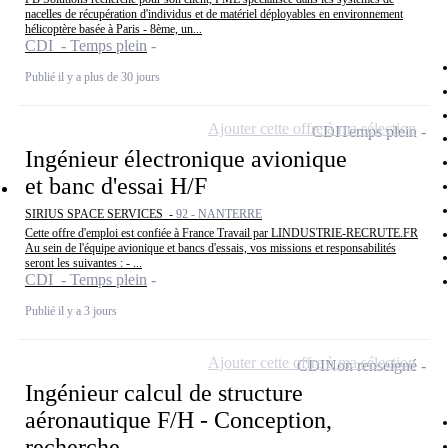
nacelles de récupération d'individus et de matériel déployables en environnement
hélicoptère basée à Paris - 8ème, un...
CDI - Temps plein
Publié il y a plus de 30 jours
Ajouter cette offre à ma sélection
CDI
Temps plein
Ingénieur électronique avionique
et banc d'essai H/F
SIRIUS SPACE SERVICES -
92 - NANTERRE
Cette offre d'emploi est confiée à France Travail par LINDUSTRIE-RECRUTE.FR
Au sein de l'équipe avionique et bancs d'essais, vos missions et responsabilités
seront les suivantes : - ...
CDI - Temps plein
Publié il y a 3 jours
Ajouter cette offre à ma sélection
CDI
Non renseigné
Ingénieur calcul de structure
aéronautique F/H - Conception,
recherche