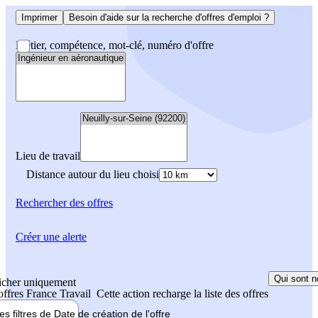
Imprimer
Besoin d'aide sur la recherche d'offres d'emploi ?
Métier, compétence, mot-clé, numéro d'offre
Lieu de travail
Distance autour du lieu choisi
Rechercher
des offres
Créer une alerte
Qui sont n
icher uniquement
 offres France Travail
Cette action recharge la liste des offres
les filtres de
Date de création
de l'offre