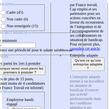
IFICATION
par France travail,
Cap emploi et ses
Cadre (45)
partenaires pour ses
actions concrètes en
Non cadre (6)
faveur du recrutement,
Non renseignée (15)
de l’intégration et de
l’accompagnement de
IRE BRUT MINIMUM
ses collaborateurs en
situation de handicap.
re minimum
Pour en savoir plus,
consultez cet article
.
ssez une périodicité pour le salaire saisi
Entreprise adaptée
NITÉS
Qu'est-ce qu'une
z parmi les 1ers à postuler
entreprise adaptée
?
urquoi serez-vous parmi les
premiers à postuler ?
L'entreprise adaptée
es de plus de 15 jours,
permet à un travailleur
tant moins de 4 candidatures
en situation de
t France Travail est informé)
handicap d'exercer
ICAP
une activité
professionnelle dans
Employeur handi-
des conditions
engagé
adaptées à ses
Qu'est-ce qu'un