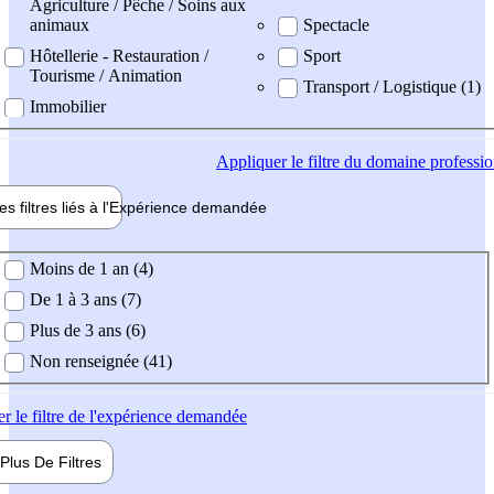
Agriculture / Pêche / Soins aux
animaux
Spectacle
Hôtellerie - Restauration /
Sport
Tourisme / Animation
Transport / Logistique (1)
Immobilier
Appliquer
le filtre du domaine professi
es filtres liés à l'
Expérience
demandée
ience demandée
Moins de 1 an (4)
De 1 à 3 ans (7)
Plus de 3 ans (6)
Non renseignée (41)
er
le filtre de l'expérience demandée
Plus De
Filtres