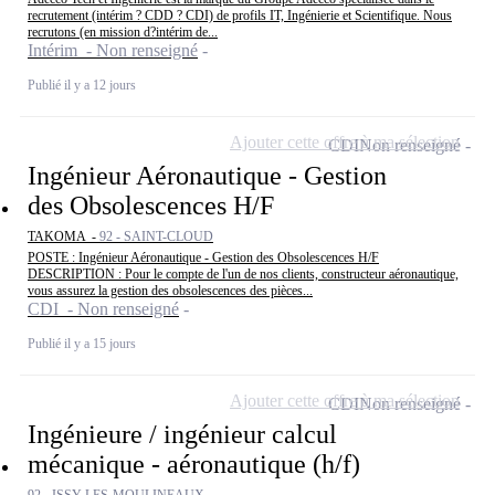
recrutement (intérim ? CDD ? CDI) de profils IT, Ingénierie et Scientifique. Nous
recrutons (en mission d?intérim de...
Intérim - Non renseigné
Publié il y a 12 jours
Ajouter cette offre à ma sélection
CDI
Non renseigné
Ingénieur Aéronautique - Gestion
des Obsolescences H/F
TAKOMA -
92 - SAINT-CLOUD
POSTE : Ingénieur Aéronautique - Gestion des Obsolescences H/F
DESCRIPTION : Pour le compte de l'un de nos clients, constructeur aéronautique,
vous assurez la gestion des obsolescences des pièces...
CDI - Non renseigné
Publié il y a 15 jours
Ajouter cette offre à ma sélection
CDI
Non renseigné
Ingénieure / ingénieur calcul
mécanique - aéronautique (h/f)
92 - ISSY-LES-MOULINEAUX