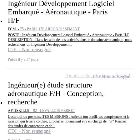
Ingénieur Développement Logiciel
Embarqué - Aéronautique - Paris
H/F
ECM -
75 - PARIS 17E ARRONDISSEMENT
POSTE : Ingénieur Développement Logiciel Embarqué - Aéronautique - Paris H/F
DESCRIPTION : Dans le cadre de nos activités dans le domaine aéronautique, nous
recherchons un Ingénieur Développement...
CDI - Non renseigné
Publié il y a 17 jours
Ajouter cette offre à ma sélection
CDI
Non renseigné
Ingénieur(e) étude structure
aéronautique F/H - Conception,
recherche
APTISKILLS -
92 - LEVALLOIS-PERRET
Descriptif du poste:\n\nTES MISSIONS : \nSelon ton profil, tes compétences et la
mission qui te sera confiée, tu pourras notamment être en charge de : \n* Réaliser
des études de conception et de...
CDI - Non renseigné