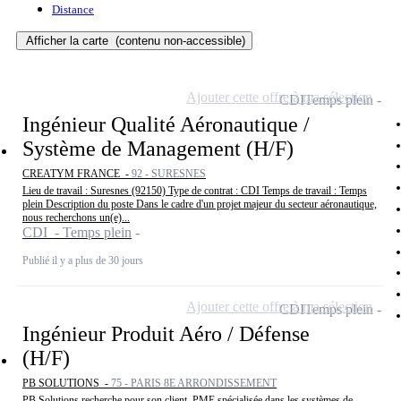
Distance
Afficher la carte
(contenu non-accessible)
Ajouter cette offre à ma sélection
CDI
Temps plein
Ingénieur Qualité Aéronautique /
Système de Management (H/F)
CREATYM FRANCE -
92 - SURESNES
Lieu de travail : Suresnes (92150) Type de contrat : CDI Temps de travail : Temps
plein Description du poste Dans le cadre d'un projet majeur du secteur aéronautique,
nous recherchons un(e)...
CDI - Temps plein
Publié il y a plus de 30 jours
Ajouter cette offre à ma sélection
CDI
Temps plein
Ingénieur Produit Aéro / Défense
(H/F)
PB SOLUTIONS -
75 - PARIS 8E ARRONDISSEMENT
PB Solutions recherche pour son client, PME spécialisée dans les systèmes de