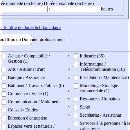
ée minimale (en heure)
Durée maximale (en heure)
heures
er
le filtre de durée hebdomadaire
les filtres de
Domaine pro
fessionnel
ne professionel
Achats / Comptabilité /
Industrie (35)
Gestion (1)
Informatique /
Arts / Artisanat d'art
Télécommunication (16)
Banque / Assurance
Installation / Maintenance (
Bâtiment / Travaux Publics (6)
Marketing / Stratégie
commerciale (1)
Commerce / Vente (1)
Ressources Humaines
Communication / Multimédia
Santé
Conseil / Etudes
Secrétariat / Assistanat
Direction d'entreprise
Services à la personne / à l
Espaces verts et naturels /
collectivité