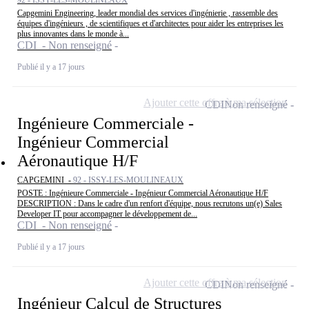
Capgemini Engineering, leader mondial des services d'ingénierie , rassemble des
équipes d'ingénieurs , de scientifiques et d'architectes pour aider les entreprises les
plus innovantes dans le monde à...
CDI - Non renseigné
Publié il y a 17 jours
Ajouter cette offre à ma sélection
CDI
Non renseigné
Ingénieure Commerciale -
Ingénieur Commercial
Aéronautique H/F
CAPGEMINI -
92 - ISSY-LES-MOULINEAUX
POSTE : Ingénieure Commerciale - Ingénieur Commercial Aéronautique H/F
DESCRIPTION : Dans le cadre d'un renfort d'équipe, nous recrutons un(e) Sales
Developer IT pour accompagner le développement de...
CDI - Non renseigné
Publié il y a 17 jours
Ajouter cette offre à ma sélection
CDI
Non renseigné
Ingénieur Calcul de Structures