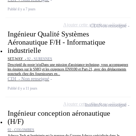
Publié il y a 7 jours
Ajouter cette offre à ma sélection
CDI
Non renseigné
Ingénieur Qualité Systèmes
Aéronautique F/H - Informatique
industrielle
SET-WAY -
92 - SURESNES
Descriptif du poste:\n\nDans une mission d'assistance technique, vous accompagnez
les équipes sur le SMQ et les exigences EN9100 et Part-21, avec des déplacements
ponctuels chez des fournisseurs en...
CDI - Non renseigné
Publié il y a 11 jours
Ajouter cette offre à ma sélection
Intérim
Non renseigné
Ingénieur conception aéronautique
(H/F)
92 - COLOMBES
Adecco Tech et Ingénierie est la marque du Groupe Adecco spécialisée dans le