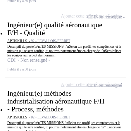
Publié il y a 30 jours
Ajouter cette offre à ma sélection
CDI
Non renseigné
Ingénieur(e) qualité aéronautique
F/H - Qualité
APTISKILLS -
92 - LEVALLOIS-PERRET
Descriptif du poste:\n\nTES MISSIONS : \nSelon ton profil, tes compétences et la
mission qui te sera confiée, tu pourras notamment être en charge de : \nSensibiliser
les équipes au respect des normes...
CDI - Non renseigné
Publié il y a 30 jours
Ajouter cette offre à ma sélection
CDI
Non renseigné
Ingénieur(e) méthodes
industrialisation aéronautique F/H
- Process, méthodes
APTISKILLS -
92 - LEVALLOIS-PERRET
Descriptif du poste:\n\nTES MISSIONS :\nSelon ton profil, tes compétences et la
mission qui te sera confiée, tu pourras notamment être en charge de :\n* Concevoir