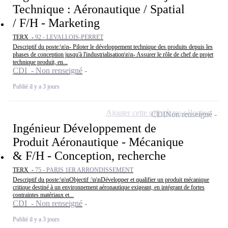
Technique : Aéronautique / Spatial
/ F/H - Marketing
TERX -
92 - LEVALLOIS-PERRET
Descriptif du poste:\n\n- Piloter le développement technique des produits depuis les
phases de conception jusqu'à l'industrialisation\n\n- Assurer le rôle de chef de projet
technique produit, en...
CDI - Non renseigné
Publié il y a 3 jours
Ajouter cette offre à ma sélection
CDI
Non renseigné
Ingénieur Développement de
Produit Aéronautique - Mécanique
& F/H - Conception, recherche
TERX -
75 - PARIS 1ER ARRONDISSEMENT
Descriptif du poste:\n\nObjectif :\n\nDévelopper et qualifier un produit mécanique
critique destiné à un environnement aéronautique exigeant, en intégrant de fortes
contraintes matériaux et...
CDI - Non renseigné
Publié il y a 3 jours