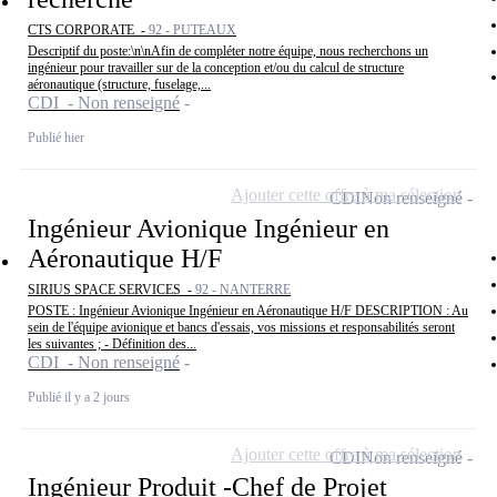
CTS CORPORATE -
92 - PUTEAUX
Descriptif du poste:\n\nAfin de compléter notre équipe, nous recherchons un
ingénieur pour travailler sur de la conception et/ou du calcul de structure
aéronautique (structure, fuselage,...
CDI - Non renseigné
Publié hier
Ajouter cette offre à ma sélection
CDI
Non renseigné
Ingénieur Avionique Ingénieur en
Aéronautique H/F
SIRIUS SPACE SERVICES -
92 - NANTERRE
POSTE : Ingénieur Avionique Ingénieur en Aéronautique H/F DESCRIPTION : Au
sein de l'équipe avionique et bancs d'essais, vos missions et responsabilités seront
les suivantes ; - Définition des...
CDI - Non renseigné
Publié il y a 2 jours
Ajouter cette offre à ma sélection
CDI
Non renseigné
Ingénieur Produit -Chef de Projet