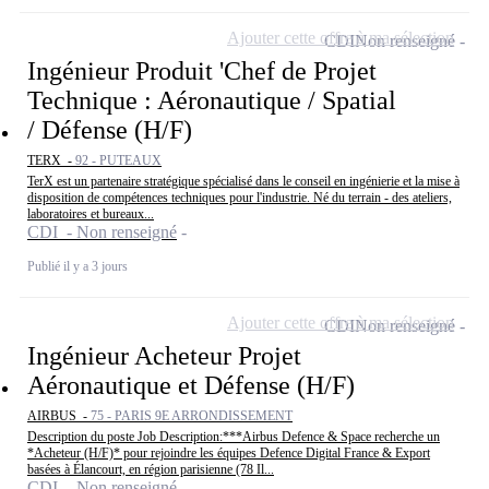
Ajouter cette offre à ma sélection
CDI
Non renseigné
Ingénieur Produit 'Chef de Projet
Technique : Aéronautique / Spatial
/ Défense (H/F)
TERX -
92 - PUTEAUX
TerX est un partenaire stratégique spécialisé dans le conseil en ingénierie et la mise à
disposition de compétences techniques pour l'industrie. Né du terrain - des ateliers,
laboratoires et bureaux...
CDI - Non renseigné
Publié il y a 3 jours
Ajouter cette offre à ma sélection
CDI
Non renseigné
Ingénieur Acheteur Projet
Aéronautique et Défense (H/F)
AIRBUS -
75 - PARIS 9E ARRONDISSEMENT
Description du poste Job Description:***Airbus Defence & Space recherche un
*Acheteur (H/F)* pour rejoindre les équipes Defence Digital France & Export
basées à Élancourt, en région parisienne (78 Il...
CDI - Non renseigné