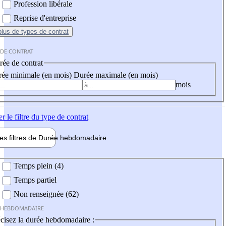
Profession libérale
Reprise d'entreprise
plus
de types de contrat
 DE CONTRAT
ée de contrat
ée minimale (en mois)
Durée maximale (en mois)
mois
er
le filtre du type de contrat
les filtres de
Durée hebdo
madaire
 hebdomadaire
Temps plein (4)
Temps partiel
Non renseignée (62)
 HEBDOMADAIRE
cisez la durée hebdomadaire :