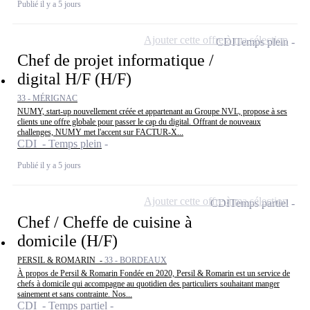
Publié il y a 5 jours
Ajouter cette offre à ma sélection
CDI
Temps plein
Chef de projet informatique /
digital H/F (H/F)
33 - MÉRIGNAC
NUMY, start-up nouvellement créée et appartenant au Groupe NVL, propose à ses
clients une offre globale pour passer le cap du digital. Offrant de nouveaux
challenges, NUMY met l'accent sur FACTUR-X...
CDI - Temps plein
Publié il y a 5 jours
Ajouter cette offre à ma sélection
CDI
Temps partiel
Chef / Cheffe de cuisine à
domicile (H/F)
PERSIL & ROMARIN -
33 - BORDEAUX
À propos de Persil & Romarin Fondée en 2020, Persil & Romarin est un service de
chefs à domicile qui accompagne au quotidien des particuliers souhaitant manger
sainement et sans contrainte. Nos...
CDI - Temps partiel