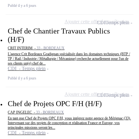
Publié il y a 6 jours
Ajouter cette offre à ma sélection
CDI
Temps plein
Chef de Chantier Travaux Publics
(H/F)
CRIT INTERIM -
33 - BORDEAUX
L'agence Crit Bordeaux Gradignan spécialisée dans les domaines techniques (BTP /
TP / Rail / Industrie / Métallurgie / Mécanique) recherche actuellement pour l'un de
ses clients un(e) chef de...
CDI - Temps plein
Publié il y a 6 jours
Ajouter cette offre à ma sélection
CDI
Temps plein
Chef de Projets OPC F/H (H/F)
CAP INGELEC -
33 - BORDEAUX
En tant que Chef de Projets OPC F/H, vous intégrez notre agence de Mérignac (33).
Intervenant sur des projets de conception et réalisation France et Europe, vos
principales missions seront les...
CDI - Temps plein