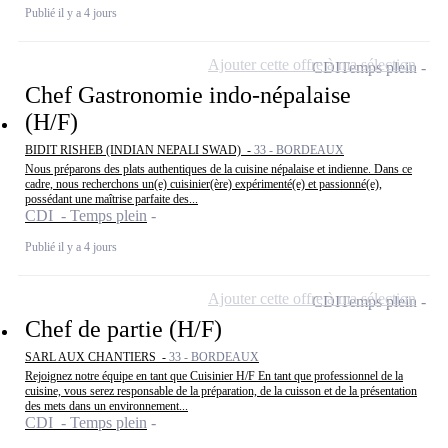
Publié il y a 4 jours
Ajouter cette offre à ma sélection
CDI
Temps plein
Chef Gastronomie indo-népalaise
(H/F)
BIDIT RISHEB (INDIAN NEPALI SWAD) -
33 - BORDEAUX
Nous préparons des plats authentiques de la cuisine népalaise et indienne. Dans ce
cadre, nous recherchons un(e) cuisinier(ère) expérimenté(e) et passionné(e),
possédant une maîtrise parfaite des...
CDI - Temps plein
Publié il y a 4 jours
Ajouter cette offre à ma sélection
CDI
Temps plein
Chef de partie (H/F)
SARL AUX CHANTIERS -
33 - BORDEAUX
Rejoignez notre équipe en tant que Cuisinier H/F En tant que professionnel de la
cuisine, vous serez responsable de la préparation, de la cuisson et de la présentation
des mets dans un environnement...
CDI - Temps plein