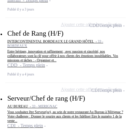
Intérim - Temps plein
Publié il y a 3 jours
Ajouter cette offre à ma sélection
CDD
Temps plein
Chef de Rang (H/F)
INTERCONTINENTAL BORDEAUX LE GRAND HÔTEL -
33 -
BORDEAUX
Entre héritage, innovation et raffinement ; avec passion et sincérité, nos
collaborateurs sont la clé pour offrir à nos clients des émotions inoubliables. Vos
missions et tâches : - Organiser et...
CDD - Temps plein
Publié il y a 4 jours
Ajouter cette offre à ma sélection
CDI
Temps plein
Serveur/Chef de rang (H/F)
AU BUREAU -
33 - MERIGNAC
Vous souhaitez être Serveur(se), au sein de notre restaurant Au Bureau à Mérignac ?
Votre challenge : Donner le sourire aux clients et les fidéliser Etre le numéro 1 de la
vente...
CDI - Temps plein