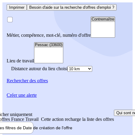
Imprimer
Besoin d'aide sur la recherche d'offres d'emploi ?
Métier, compétence, mot-clé, numéro d'offre
Lieu de travail
Distance autour du lieu choisi
Rechercher
des offres
Créer une alerte
Qui sont n
icher uniquement
 offres France Travail
Cette action recharge la liste des offres
les filtres de
Date de création
de l'offre