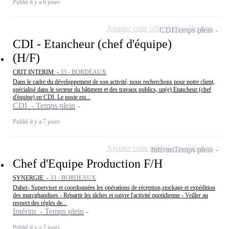
Publié il y a 6 jours
Ajouter cette offre à ma sélection
CDI
Temps plein
CDI - Etancheur (chef d'équipe)
(H/F)
CRIT INTERIM -
33 - BORDEAUX
Dans le cadre du développement de son activité, nous recherchons pour notre client,
spécialisé dans le secteur du bâtiment et des travaux publics, un(e) Etancheur (chef
d'équipe) en CDI. Le poste est...
CDI - Temps plein
Publié il y a 7 jours
Ajouter cette offre à ma sélection
Intérim
Temps plein
Chef d'Equipe Production F/H
SYNERGIE -
33 - BORDEAUX
Daher- Superviser et coordonnées les opérations de réception,stockage et expédition
des marcghandises - Répartir les tâches et suivre l'activité quotidienne - Veiller au
respect des régles de...
Intérim - Temps plein
Publié il y a 7 jours