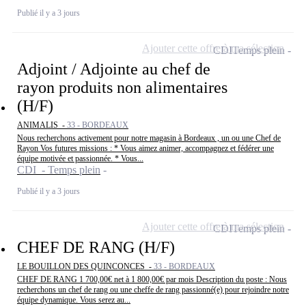
Publié il y a 3 jours
Ajouter cette offre à ma sélection
CDI
Temps plein
Adjoint / Adjointe au chef de
rayon produits non alimentaires
(H/F)
ANIMALIS -
33 - BORDEAUX
Nous recherchons activement pour notre magasin à Bordeaux , un ou une Chef de
Rayon Vos futures missions : * Vous aimez animer, accompagnez et fédérer une
équipe motivée et passionnée. * Vous...
CDI - Temps plein
Publié il y a 3 jours
Ajouter cette offre à ma sélection
CDI
Temps plein
CHEF DE RANG (H/F)
LE BOUILLON DES QUINCONCES -
33 - BORDEAUX
CHEF DE RANG 1 700,00€ net à 1 800,00€ par mois Description du poste : Nous
recherchons un chef de rang ou une cheffe de rang passionné(e) pour rejoindre notre
équipe dynamique. Vous serez au...