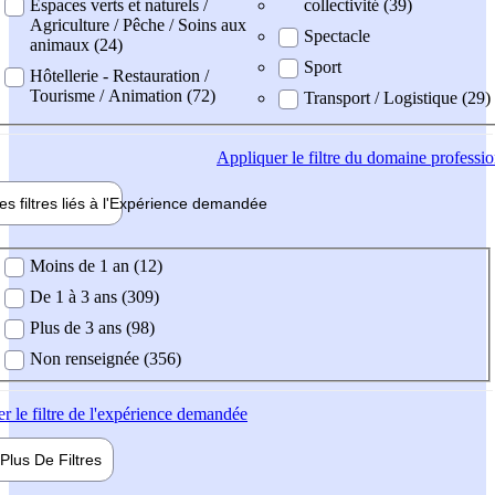
Espaces verts et naturels /
collectivité (39)
Agriculture / Pêche / Soins aux
Spectacle
animaux (24)
Sport
Hôtellerie - Restauration /
Tourisme / Animation (72)
Transport / Logistique (29)
Appliquer
le filtre du domaine professi
es filtres liés à l'
Expérience
demandée
ience demandée
Moins de 1 an (12)
De 1 à 3 ans (309)
Plus de 3 ans (98)
Non renseignée (356)
er
le filtre de l'expérience demandée
Plus De
Filtres