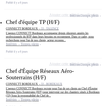
Publié il y a 6 jours
Ajouter cette offre à ma sélection
Intérim
Temps plein
Chef d'équipe TP (H/F)
CONNECTT BORDEAUX -
33 - TALENCE
L'agence CONNECTT Bordeaux accompagne depuis plusieurs années les
professionnels du BTP dans leurs besoins en recrutement. Dans ce cadre, nous
recherchons pour l'un de nos clients, acteur reconnu...
Intérim - Temps plein
Publié il y a 6 jours
Ajouter cette offre à ma sélection
Intérim
Temps plein
Chef d'Équipe Réseaux Aéro-
Souterrains (H/F)
CONNECTT BORDEAUX -
33 - BORDEAUX
L'agence CONNECTT Bordeaux recrute pour l'un de ses clients un Chef d'Équipe
Réseaux Aéro-Souterrains (H/F) pour intervenir sur des chantiers situés à Bordeaux
(33) Sous la responsabilité du Chef de...
Intérim - Temps plein