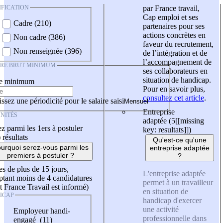
IFICATION
par France travail,
Cap emploi et ses
Cadre (210)
partenaires pour ses
actions concrètes en
Non cadre (386)
faveur du recrutement,
Non renseignée (396)
de l’intégration et de
l’accompagnement de
IRE BRUT MINIMUM
ses collaborateurs en
situation de handicap.
re minimum
Pour en savoir plus,
consultez cet article
.
ssez une périodicité pour le salaire saisi
Entreprise
NITÉS
adaptée (5
[[missing
z parmi les 1ers à postuler
key: resultats]]
)
)
résultats
Qu'est-ce qu'une
urquoi serez-vous parmi les
entreprise adaptée
premiers à postuler ?
?
es de plus de 15 jours,
L'entreprise adaptée
tant moins de 4 candidatures
permet à un travailleur
t France Travail est informé)
en situation de
ICAP
handicap d'exercer
une activité
Employeur handi-
professionnelle dans
engagé (11)