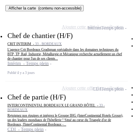
Afficher la carte
(contenu non-accessible)
Ajouter cette offre à ma sélection
Intérim
Temps plein
Chef de chantier (H/F)
CRIT INTERIM -
33 - BORDEAUX
L'agence Crit Bordeaux Gradignan spécialisée dans les domaines techniques du
BTP, TP, Rail, Industrie, Métallurgie et Mécanique recherche actuellement un chef
de chantier pour l'un de ses clients...
Intérim - Temps plein
Publié il y a 3 jours
Ajouter cette offre à ma sélection
CDI
Temps plein
Chef de partie (H/F)
INTERCONTINENTAL BORDEAUX LE GRAND HÔTEL -
33 -
BORDEAUX
Rejoignez nos équipes et intégrez le Groupe IHG (InterContinental Hotels Group),
un des leaders mondiaux de l'hôtellerie ! Situé au cœur du Triangle d'or de
Bordeaux, l'InterContinental Bordeaux -...
CDI - Temps plein