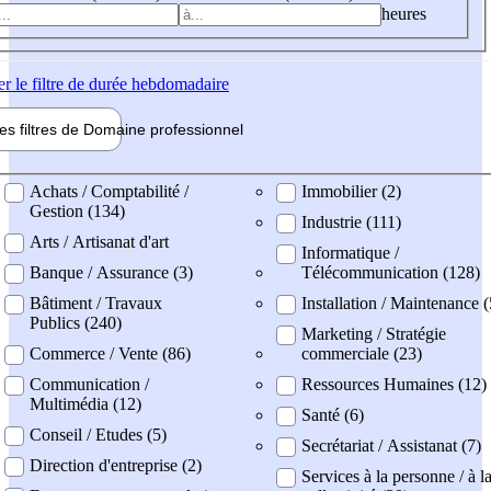
heures
er
le filtre de durée hebdomadaire
les filtres de
Domaine pro
fessionnel
ne professionel
Achats / Comptabilité /
Immobilier (2)
Gestion (134)
Industrie (111)
Arts / Artisanat d'art
Informatique /
Banque / Assurance (3)
Télécommunication (128)
Bâtiment / Travaux
Installation / Maintenance 
Publics (240)
Marketing / Stratégie
Commerce / Vente (86)
commerciale (23)
Communication /
Ressources Humaines (12)
Multimédia (12)
Santé (6)
Conseil / Etudes (5)
Secrétariat / Assistanat (7)
Direction d'entreprise (2)
Services à la personne / à l