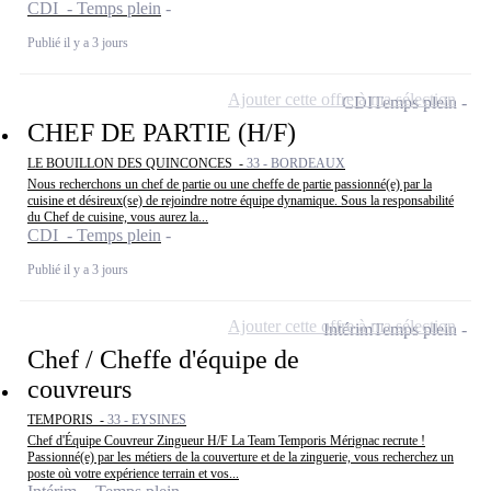
CDI - Temps plein
Publié il y a 3 jours
Ajouter cette offre à ma sélection
CDI
Temps plein
CHEF DE PARTIE (H/F)
LE BOUILLON DES QUINCONCES -
33 - BORDEAUX
Nous recherchons un chef de partie ou une cheffe de partie passionné(e) par la
cuisine et désireux(se) de rejoindre notre équipe dynamique. Sous la responsabilité
du Chef de cuisine, vous aurez la...
CDI - Temps plein
Publié il y a 3 jours
Ajouter cette offre à ma sélection
Intérim
Temps plein
Chef / Cheffe d'équipe de
couvreurs
TEMPORIS -
33 - EYSINES
Chef d'Équipe Couvreur Zingueur H/F La Team Temporis Mérignac recrute !
Passionné(e) par les métiers de la couverture et de la zinguerie, vous recherchez un
poste où votre expérience terrain et vos...