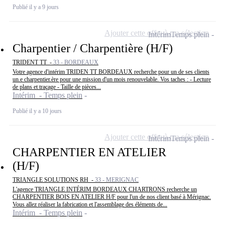
Publié il y a 9 jours
Ajouter cette offre à ma sélection
Intérim
Temps plein
Charpentier / Charpentière (H/F)
TRIDENT TT -
33 - BORDEAUX
Votre agence d'intérim TRIDEN TT BORDEAUX recherche pour un de ses clients
un.e charpentier.ère pour une mission d'un mois renouvelable. Vos taches : - Lecture
de plans et traçage - Taille de pièces...
Intérim - Temps plein
Publié il y a 10 jours
Ajouter cette offre à ma sélection
Intérim
Temps plein
CHARPENTIER EN ATELIER
(H/F)
TRIANGLE SOLUTIONS RH -
33 - MERIGNAC
L'agence TRIANGLE INTÉRIM BORDEAUX CHARTRONS recherche un
CHARPENTIER BOIS EN ATELIER H/F pour l'un de nos client basé à Mérignac.
Vous allez réaliser la fabrication et l'assemblage des éléments de...
Intérim - Temps plein