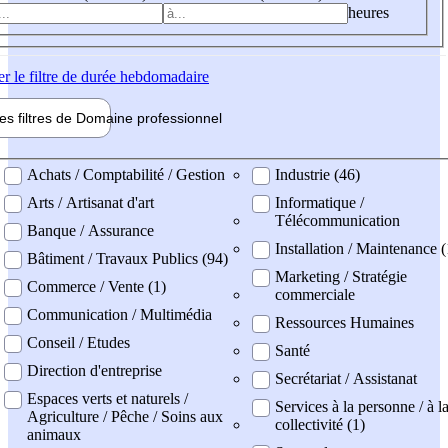
heures
er
le filtre de durée hebdomadaire
les filtres de
Domaine pro
fessionnel
ne professionel
Achats / Comptabilité / Gestion
Industrie (46)
Arts / Artisanat d'art
Informatique /
Télécommunication
Banque / Assurance
Installation / Maintenance (
Bâtiment / Travaux Publics (94)
Marketing / Stratégie
Commerce / Vente (1)
commerciale
Communication / Multimédia
Ressources Humaines
Conseil / Etudes
Santé
Direction d'entreprise
Secrétariat / Assistanat
Espaces verts et naturels /
Services à la personne / à l
Agriculture / Pêche / Soins aux
collectivité (1)
animaux