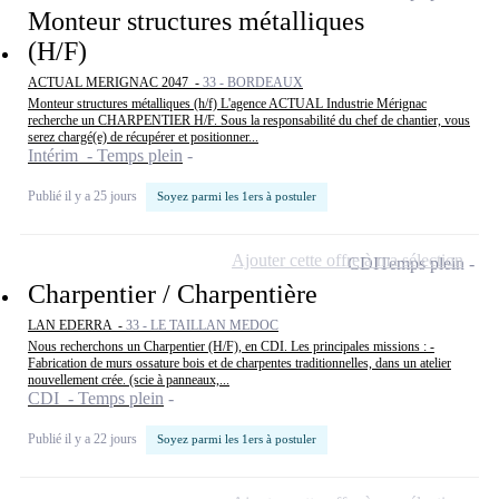
Monteur structures métalliques
(H/F)
ACTUAL MERIGNAC 2047 -
33 - BORDEAUX
Monteur structures métalliques (h/f) L'agence ACTUAL Industrie Mérignac
recherche un CHARPENTIER H/F. Sous la responsabilité du chef de chantier, vous
serez chargé(e) de récupérer et positionner...
Intérim - Temps plein
Publié il y a 25 jours
Soyez parmi les 1ers à postuler
Ajouter cette offre à ma sélection
CDI
Temps plein
Charpentier / Charpentière
LAN EDERRA -
33 - LE TAILLAN MEDOC
Nous recherchons un Charpentier (H/F), en CDI. Les principales missions : -
Fabrication de murs ossature bois et de charpentes traditionnelles, dans un atelier
nouvellement crée. (scie à panneaux,...
CDI - Temps plein
Publié il y a 22 jours
Soyez parmi les 1ers à postuler