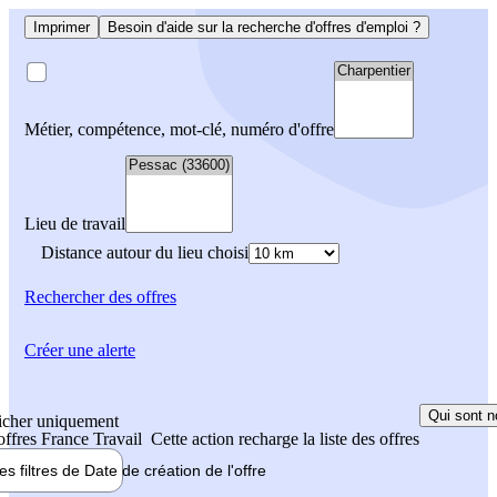
Imprimer
Besoin d'aide sur la recherche d'offres d'emploi ?
Métier, compétence, mot-clé, numéro d'offre
Lieu de travail
Distance autour du lieu choisi
Rechercher
des offres
Créer une alerte
Qui sont n
icher uniquement
 offres France Travail
Cette action recharge la liste des offres
les filtres de
Date de création
de l'offre