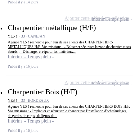
Publié il y a 14 jours
Ajouter cette offre à ma sélection
Intérim
Temps plein
Charpentier métallique (H/F)
YES ! -
33 - CANEJAN
Agence YES ! recherche pour l'un de ses clients des CHARPENTIERS
METALLIQUES H/F. Vos missions : - Baliser et sécuriser la zone de chantier et ses
abords ; - Décharger et répartir les matériaux...
Intérim - Temps plein
Publié il y a 16 jours
Ajouter cette offre à ma sélection
Intérim
Temps plein
Charpentier Bois (H/F)
YES ! -
33 - BORDEAUX
Agence YES ! recherche pour l'un de ses clients des CHARPENTIERS BOIS H/F.
Vos missions : - Implanter et sécuriser le chantier par l'installation d'échafaudages,
de gardes de corps, de lignes de...
Intérim - Temps plein
Publié il y a 16 jours