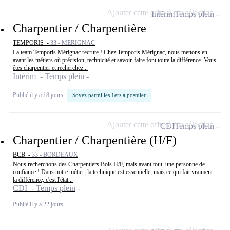
Ajouter cette offre à ma sélection
Intérim
Temps plein
Charpentier / Charpentière
TEMPORIS -
33 - MÉRIGNAC
La team Temporis Mérignac recrute ! Chez Temporis Mérignac, nous mettons en
avant les métiers où précision, technicité et savoir-faire font toute la différence. Vous
êtes charpentier et recherchez...
Intérim - Temps plein
Publié il y a 18 jours
Soyez parmi les 1ers à postuler
Ajouter cette offre à ma sélection
CDI
Temps plein
Charpentier / Charpentière (H/F)
BCB -
33 - BORDEAUX
Nous recherchons des Charpentiers Bois H/F, mais avant tout. une personne de
confiance ! Dans notre métier, la technique est essentielle, mais ce qui fait vraiment
la différence, c'est l'état...
CDI - Temps plein
Publié il y a 22 jours