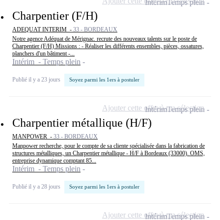
Ajouter cette offre à ma sélection
Intérim
Temps plein
Charpentier (F/H)
ADEQUAT INTERIM -
33 - BORDEAUX
Notre agence Adéquat de Mérignac. recrute des nouveaux talents sur le poste de
Charpentier (F/H) Missions : - Réaliser les différents ensembles, pièces, ossatures,
planchers d'un bâtiment -...
Intérim - Temps plein
Publié il y a 23 jours
Soyez parmi les 1ers à postuler
Ajouter cette offre à ma sélection
Intérim
Temps plein
Charpentier métallique (H/F)
MANPOWER -
33 - BORDEAUX
Manpower recherche, pour le compte de sa cliente spécialisée dans la fabrication de
structures métalliques, un Charpentier métallique - H/F à Bordeaux (33000). OMS,
entreprise dynamique comptant 85...
Intérim - Temps plein
Publié il y a 28 jours
Soyez parmi les 1ers à postuler
Ajouter cette offre à ma sélection
Intérim
Temps plein