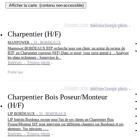
Afficher la carte
(contenu non-accessible)
Ajouter cette offre à ma sélection
Intérim
Temps plein
Charpentier (H/F)
MANPOWER -
33 - BORDEAUX
Manpower BORDEAUX BTP recherche pour son client, un acteur du secteur du
BTP, un Charpentier couvreur (H/F) Dans ce poste, vous serez amené à : - Analyser
les plans techniques - Superviser le...
Intérim - Temps plein
Publié hier
Ajouter cette offre à ma sélection
Intérim
Temps plein
Charpentier Bois Poseur/Monteur
(H/F)
LIP BORDEAUX -
33 - BORDEAUX
LIP Intérim Bordeaux recrute pour l'un de ses clients un Charpentier Bois
Poseur/Monteur H/F pour intervenir sur différents chantiers sur Bordeaux et ses
alentours. Vos missions : -...
Intérim - Temps plein