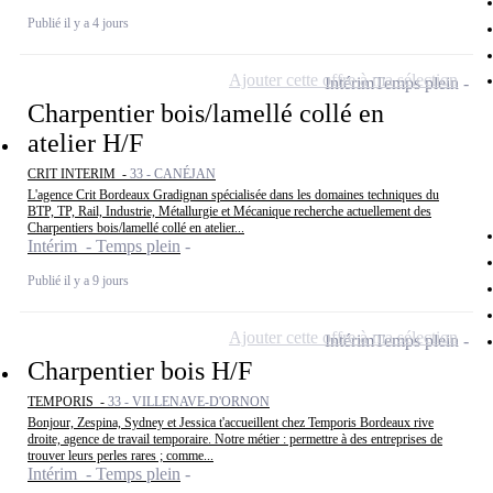
Publié il y a 4 jours
Ajouter cette offre à ma sélection
Intérim
Temps plein
Charpentier bois/lamellé collé en
atelier H/F
CRIT INTERIM -
33 - CANÉJAN
L'agence Crit Bordeaux Gradignan spécialisée dans les domaines techniques du
BTP, TP, Rail, Industrie, Métallurgie et Mécanique recherche actuellement des
Charpentiers bois/lamellé collé en atelier...
Intérim - Temps plein
Publié il y a 9 jours
Ajouter cette offre à ma sélection
Intérim
Temps plein
Charpentier bois H/F
TEMPORIS -
33 - VILLENAVE-D'ORNON
Bonjour, Zespina, Sydney et Jessica t'accueillent chez Temporis Bordeaux rive
droite, agence de travail temporaire. Notre métier : permettre à des entreprises de
trouver leurs perles rares ; comme...
Intérim - Temps plein