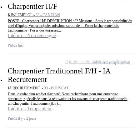
Charpentier H/F
KIWI EMPLOI -
33 - CANÉJAN
POSTE : Charpentier H/F DESCRIPTION : ?? Missions : Sous la responsabilité du
chef d'équipe, vos principales missions seront de : - Poser la charpente bois
traditionnelle - Poser des terrasses...
Intérim - Non renseigné
Publié hier
Ajouter cette offre à ma sélection
Intérim
Temps plein
Charpentier Traditionnel F/H - IA
Recrutement
IA RECRUTEMENT -
33 - BOUSCAT
Dans le cadre d'un renfort d'activité, Nous recherchons pour une entreprise
partenaire, spécialisée dans la rénovation et les travaux de charpente traditionnelle,
un Charpentier Traditionnel (H/F)...
Intérim - Temps plein
Publié il y a 2 jours