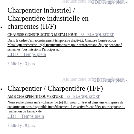
Ajouter cette offre à ma sélection
CDD
Temps plein
Charpentier industriel /
Charpentière industrielle en
charpentes (H/F)
CHAUSSE CONSTRUCTION METALLIQUE -
33 - BLANQUEFORT
Dans le cadre d'un accroissement temporaire d'activité, Chausse Construction
Métallique recherche un(e) manutentionnaire pour renforcer son équipe pendant 3
semaines. Vos missions Participer au...
CDD - Temps plein
Publié il y a 3 jours
Ajouter cette offre à ma sélection
CDI
Temps plein
Charpentier / Charpentière (H/F)
AMB CHARPENTE COUVERTURE -
33 - BLANQUEFORT
Nous recherchons un(e) Charpentier(e) H/F pour un travail dans une entreprise de
construction bois disponible immédiatement. Les activités confiées pour ce poste : -
réalisation de travaux de...
CDI - Temps plein
Publié il y a 9 jours