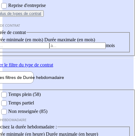
Reprise d'entreprise
plus
de types de contrat
 DE CONTRAT
ée de contrat
ée minimale (en mois)
Durée maximale (en mois)
mois
er
le filtre du type de contrat
les filtres de
Durée hebdo
madaire
 hebdomadaire
Temps plein (58)
Temps partiel
Non renseignée (85)
 HEBDOMADAIRE
cisez la durée hebdomadaire :
ée minimale (en heure)
Durée maximale (en heure)