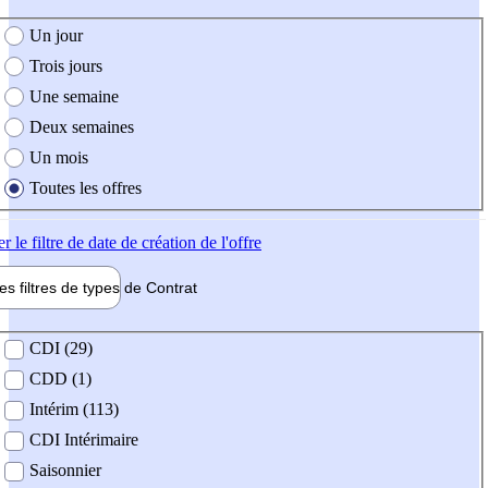
e création de l'offre
Un jour
Trois jours
Une semaine
Deux semaines
Un mois
Toutes les offres
er
le filtre de date de création de l'offre
les filtres de types de
Contrat
de contrat
CDI (29)
CDD (1)
Intérim (113)
CDI Intérimaire
Saisonnier