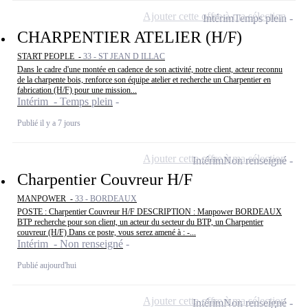
Ajouter cette offre à ma sélection
Intérim
Temps plein
CHARPENTIER ATELIER (H/F)
START PEOPLE -
33 - ST JEAN D ILLAC
Dans le cadre d'une montée en cadence de son activité, notre client, acteur reconnu
de la charpente bois, renforce son équipe atelier et recherche un Charpentier en
fabrication (H/F) pour une mission...
Intérim - Temps plein
Publié il y a 7 jours
Ajouter cette offre à ma sélection
Intérim
Non renseigné
Charpentier Couvreur H/F
MANPOWER -
33 - BORDEAUX
POSTE : Charpentier Couvreur H/F DESCRIPTION : Manpower BORDEAUX
BTP recherche pour son client, un acteur du secteur du BTP, un Charpentier
couvreur (H/F) Dans ce poste, vous serez amené à : -...
Intérim - Non renseigné
Publié aujourd'hui
Ajouter cette offre à ma sélection
Intérim
Non renseigné