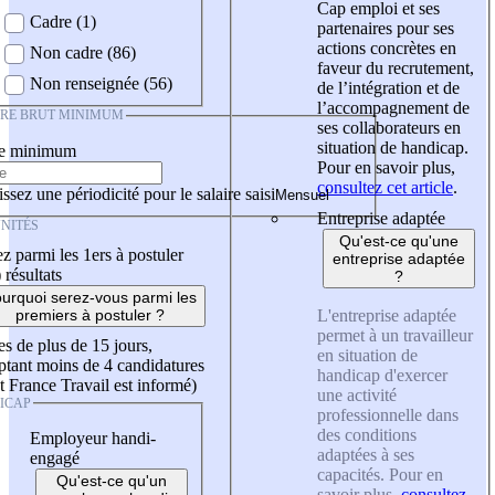
Cap emploi et ses
Cadre (1)
partenaires pour ses
actions concrètes en
Non cadre (86)
faveur du recrutement,
Non renseignée (56)
de l’intégration et de
l’accompagnement de
IRE BRUT MINIMUM
ses collaborateurs en
situation de handicap.
re minimum
Pour en savoir plus,
consultez cet article
.
ssez une périodicité pour le salaire saisi
Entreprise adaptée
NITÉS
Qu'est-ce qu'une
z parmi les 1ers à postuler
entreprise adaptée
)
résultats
?
urquoi serez-vous parmi les
L'entreprise adaptée
premiers à postuler ?
permet à un travailleur
es de plus de 15 jours,
en situation de
tant moins de 4 candidatures
handicap d'exercer
t France Travail est informé)
une activité
ICAP
professionnelle dans
des conditions
Employeur handi-
adaptées à ses
engagé
capacités. Pour en
Qu'est-ce qu'un
savoir plus,
consultez