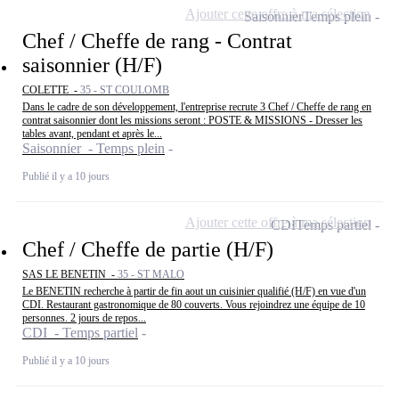
Ajouter cette offre à ma sélection
Saisonnier
Temps plein
Chef / Cheffe de rang - Contrat
saisonnier (H/F)
COLETTE -
35 - ST COULOMB
Dans le cadre de son développement, l'entreprise recrute 3 Chef / Cheffe de rang en
contrat saisonnier dont les missions seront : POSTE & MISSIONS - Dresser les
tables avant, pendant et après le...
Saisonnier - Temps plein
Publié il y a 10 jours
Ajouter cette offre à ma sélection
CDI
Temps partiel
Chef / Cheffe de partie (H/F)
SAS LE BENETIN -
35 - ST MALO
Le BENETIN recherche à partir de fin aout un cuisinier qualifié (H/F) en vue d'un
CDI. Restaurant gastronomique de 80 couverts. Vous rejoindrez une équipe de 10
personnes. 2 jours de repos...
CDI - Temps partiel
Publié il y a 10 jours