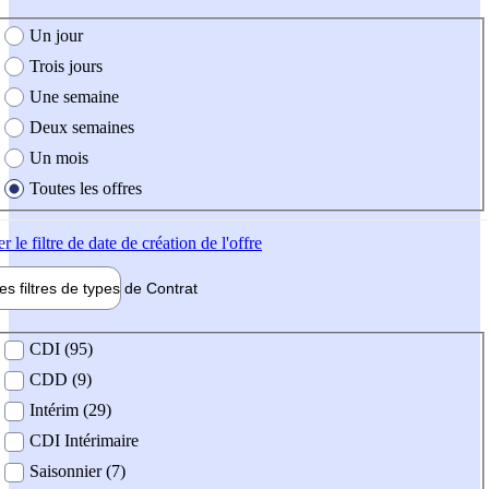
e création de l'offre
Un jour
Trois jours
Une semaine
Deux semaines
Un mois
Toutes les offres
er
le filtre de date de création de l'offre
les filtres de types de
Contrat
de contrat
CDI (95)
CDD (9)
Intérim (29)
CDI Intérimaire
Saisonnier (7)