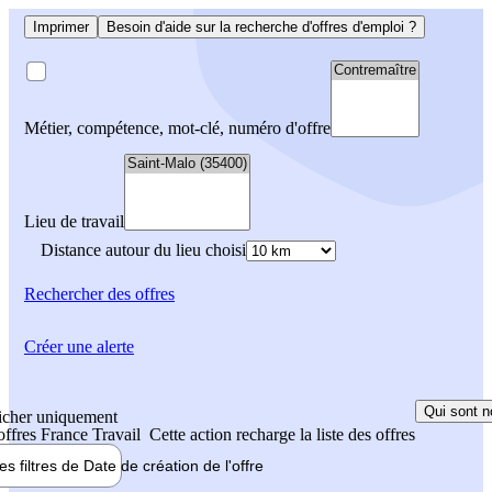
Imprimer
Besoin d'aide sur la recherche d'offres d'emploi ?
Métier, compétence, mot-clé, numéro d'offre
Lieu de travail
Distance autour du lieu choisi
Rechercher
des offres
Créer une alerte
Qui sont n
icher uniquement
 offres France Travail
Cette action recharge la liste des offres
les filtres de
Date de création
de l'offre