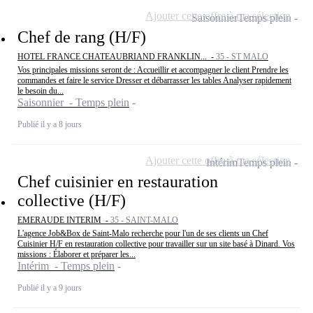
Ajouter cette offre à ma sélection
Saisonnier
Temps plein
Chef de rang (H/F)
HOTEL FRANCE CHATEAUBRIAND FRANKLIN... -
35 - ST MALO
Vos principales missions seront de : Accueillir et accompagner le client Prendre les
commandes et faire le service Dresser et débarrasser les tables Analyser rapidement
le besoin du...
Saisonnier - Temps plein
Publié il y a 8 jours
Ajouter cette offre à ma sélection
Intérim
Temps plein
Chef cuisinier en restauration
collective (H/F)
EMERAUDE INTERIM -
35 - SAINT-MALO
L'agence Job&Box de Saint-Malo recherche pour l'un de ses clients un Chef
Cuisinier H/F en restauration collective pour travailler sur un site basé à Dinard. Vos
missions : Élaborer et préparer les...
Intérim - Temps plein
Publié il y a 9 jours