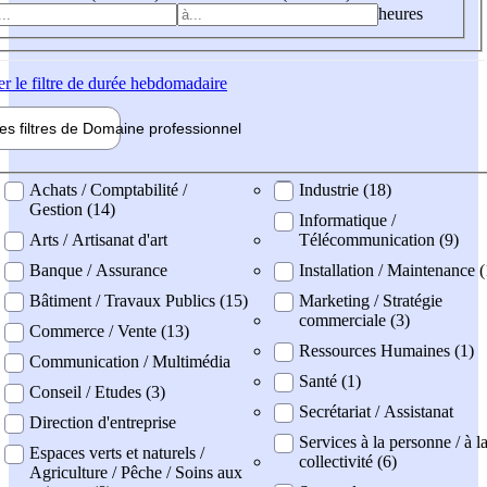
heures
er
le filtre de durée hebdomadaire
les filtres de
Domaine pro
fessionnel
ne professionel
Achats / Comptabilité /
Industrie (18)
Gestion (14)
Informatique /
Arts / Artisanat d'art
Télécommunication (9)
Banque / Assurance
Installation / Maintenance (
Bâtiment / Travaux Publics (15)
Marketing / Stratégie
commerciale (3)
Commerce / Vente (13)
Ressources Humaines (1)
Communication / Multimédia
Santé (1)
Conseil / Etudes (3)
Secrétariat / Assistanat
Direction d'entreprise
Services à la personne / à l
Espaces verts et naturels /
collectivité (6)
Agriculture / Pêche / Soins aux