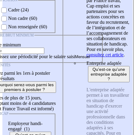
IFICATION
par France travail,
Cap emploi et ses
Cadre (24)
partenaires pour ses
actions concrètes en
Non cadre (60)
faveur du recrutement,
Non renseignée (60)
de l’intégration et de
l’accompagnement de
IRE BRUT MINIMUM
ses collaborateurs en
situation de handicap.
re minimum
Pour en savoir plus,
consultez cet article
.
ssez une périodicité pour le salaire saisi
Entreprise adaptée
NITÉS
Qu'est-ce qu'une
z parmi les 1ers à postuler
entreprise adaptée
résultats
?
urquoi serez-vous parmi les
L'entreprise adaptée
premiers à postuler ?
permet à un travailleur
es de plus de 15 jours,
en situation de
tant moins de 4 candidatures
handicap d'exercer
t France Travail est informé)
une activité
ICAP
professionnelle dans
des conditions
Employeur handi-
adaptées à ses
engagé (1)
capacités. Pour en
Qu'est-ce qu'un