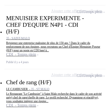
Ajouter cette offre à ma sélection
CDI
Temps plein
MENUISIER EXPERIMENTE -
CHEF D'EQUIPE N4P1 - CDI
(H/F)
35 - SAINT-MALO
Rejoignez une entreprise malouine de plus de 150 ans ! Dans le cadre du
renforcement de nos équipes, nous recrutons un Chef d'Équipe Menuisier Poseur
(H/F) pour un poste en CDI basé à...
CDI - Temps plein
Publié il y a 4 jours
Ajouter cette offre à ma sélection
CDI
Temps plein
Chef de rang (H/F)
LE CAMBUSIER -
35 - ST MALO
Le Restaurant "Le Cambusier" à Saint Malo recherche dans le cadre de son activité
un(e) chef de rang/cheffe de rang. Le profil recherché: Dynamique et réactif(ve),
vous souhaitez intégrer une équipe...
CDI - Temps plein