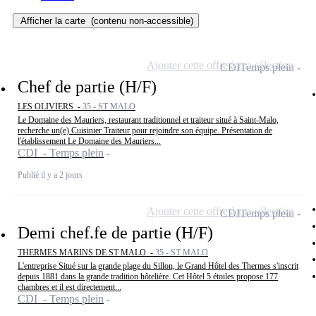
Afficher la carte
(contenu non-accessible)
Ajouter cette offre à ma sélection
CDI
Temps plein
Chef de partie (H/F)
LES OLIVIERS -
35 - ST MALO
Le Domaine des Mauriers, restaurant traditionnel et traiteur situé à Saint-Malo,
recherche un(e) Cuisinier Traiteur pour rejoindre son équipe. Présentation de
l'établissement Le Domaine des Mauriers...
CDI - Temps plein
Publié il y a 2 jours
Ajouter cette offre à ma sélection
CDI
Temps plein
Demi chef.fe de partie (H/F)
THERMES MARINS DE ST MALO -
35 - ST MALO
L'entreprise Situé sur la grande plage du Sillon, le Grand Hôtel des Thermes s'inscrit
depuis 1881 dans la grande tradition hôtelière. Cet Hôtel 5 étoiles propose 177
chambres et il est directement...
CDI - Temps plein