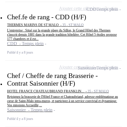
Ajouter cette offre à ma sélection
CDD
Temps plein
Chef.fe de rang - CDD (H/F)
THERMES MARINS DE ST MALO -
35 - ST MALO
L'entreprise : Situé sur la grande plage du Sillon, le Grand Hôtel des Thermes
s'inscrit depuis 1881 dans la grande tradition hôtelière. Cet Hôtel 5 étoiles propose
177 chambres et il est...
CDD - Temps plein
Publié il y a 8 jours
Ajouter cette offre à ma sélection
Saisonnier
Temps plein
Chef / Cheffe de rang Brasserie -
Contrat Saisonnier (H/F)
HOTEL FRANCE CHATEAUBRIAND FRANKLIN... -
35 - ST MALO
Rejoignez la brasserie de l'Hôtel France et Chateaubriand, adresse emblématique au
cœur de Saint-Malo intra-muros, et participez à un service convivial et dynamique.
Vos missions Accueillir,...
Saisonnier - Temps plein
Publié il y a 8 jours