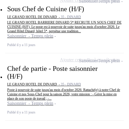
Ajouter cette offre à ma sélection
Saisonnier
Temps plein
Sous Chef de Cuisine (H/F)
LE GRAND HOTEL DE DINARD -
35 - DINARD
LE GRAND HOTEL BARRIERE DINARD 5* RECRUTE UN SOUS CHEF DE
CUISINE (H/F). Le poste est à pourvoir de suite jusqu'au mois d'octobre 2026. Le
Grand Hôtel Dinard, hôtel 5*, perpétue une tradition...
Saisonnier - Temps plein
Publié il y a 11 jours
Ajouter cette offre à ma sélection
Saisonnier
Temps plein
Chef de partie - Poste saisonnier
(H/F)
LE GRAND HOTEL DE DINARD -
35 - DINARD
Poste à pourvoir de suite jusqu'au mois d'octobre 2026. Rattaché(e) à notre Chef de
Cuisine et nos Sous-Chef pour la saison 2026, votre mission : - Gérer la mise en
place de son poste de travail ; -...
Saisonnier - Temps plein
Publié il y a 11 jours