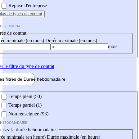
Reprise d'entreprise
plus
de types de contrat
 DE CONTRAT
ée de contrat
ée minimale (en mois)
Durée maximale (en mois)
mois
er
le filtre du type de contrat
les filtres de
Durée hebdo
madaire
 hebdomadaire
Temps plein (50)
Temps partiel (1)
Non renseignée (93)
 HEBDOMADAIRE
cisez la durée hebdomadaire :
ée minimale (en heure)
Durée maximale (en heure)