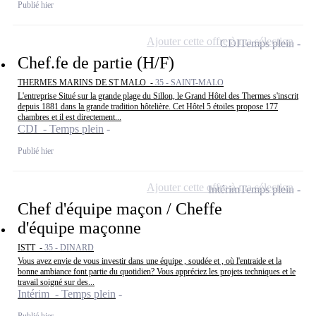
Publié hier
Ajouter cette offre à ma sélection
CDI
Temps plein
Chef.fe de partie (H/F)
THERMES MARINS DE ST MALO -
35 - SAINT-MALO
L'entreprise Situé sur la grande plage du Sillon, le Grand Hôtel des Thermes s'inscrit
depuis 1881 dans la grande tradition hôtelière. Cet Hôtel 5 étoiles propose 177
chambres et il est directement...
CDI - Temps plein
Publié hier
Ajouter cette offre à ma sélection
Intérim
Temps plein
Chef d'équipe maçon / Cheffe
d'équipe maçonne
ISTT -
35 - DINARD
Vous avez envie de vous investir dans une équipe , soudée et , où l'entraide et la
bonne ambiance font partie du quotidien? Vous appréciez les projets techniques et le
travail soigné sur des...
Intérim - Temps plein
Publié hier