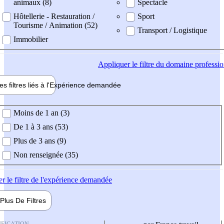
animaux (8)
Spectacle
Hôtellerie - Restauration /
Sport
Tourisme / Animation (52)
Transport / Logistique
Immobilier
Appliquer
le filtre du domaine professi
es filtres liés à l'
Expérience
demandée
ience demandée
Moins de 1 an (3)
De 1 à 3 ans (53)
Plus de 3 ans (9)
Non renseignée (35)
er
le filtre de l'expérience demandée
Plus De
Filtres