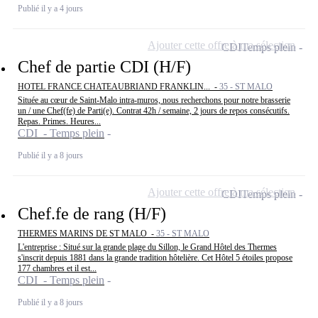
Publié il y a 4 jours
Ajouter cette offre à ma sélection
CDI
Temps plein
Chef de partie CDI (H/F)
HOTEL FRANCE CHATEAUBRIAND FRANKLIN... -
35 - ST MALO
Située au cœur de Saint-Malo intra-muros, nous recherchons pour notre brasserie
un / une Chef(fe) de Parti(e). Contrat 42h / semaine, 2 jours de repos consécutifs.
Repas. Primes. Heures...
CDI - Temps plein
Publié il y a 8 jours
Ajouter cette offre à ma sélection
CDI
Temps plein
Chef.fe de rang (H/F)
THERMES MARINS DE ST MALO -
35 - ST MALO
L'entreprise : Situé sur la grande plage du Sillon, le Grand Hôtel des Thermes
s'inscrit depuis 1881 dans la grande tradition hôtelière. Cet Hôtel 5 étoiles propose
177 chambres et il est...
CDI - Temps plein
Publié il y a 8 jours