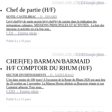
Ajouter cette offre à ma sélection
CDI
Temps plein
Chef de partie (H/F)
HOTEL CASTELBRAC -
35 - DINARD
Le(a) chef(fe) de partie assiste le(a) chef(fe) de cuisine dans la réalisation des
préparations culinaires. MISSIONS PRINCIPALES ET ACTIVITÉS : La liste des
missions et activités est à la fois non...
CDI - Temps plein
Publié il y a 10 jours
Ajouter cette offre à ma sélection
CDD
Temps plein
CHEF(FE) BARMAN/BARMAID
H/F COMPTOIR DU RHUM (H/F)
HECTOR DIVERTISSEMENTS -
35 - SAINT-MALO
C'est dans moins de 100 jours! A l'occasion de la Route du Rhum 2026 qui aura lieu
du 20 octobre au 1 novembre, La Maison Hector déploie sa Brasserie géante et son
Comptoir adjacent. Pour nous...
CDD - Temps plein
Publié il y a 11 jours