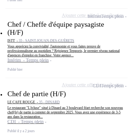
Ajouter cette offre à ma sélection
Intérim
Temps plein
Chef / Cheffe d'équipe paysagiste
(H/F)
ISTT -
35 - SAINT-JOUAN-DES-GUÉRETS
Vous appréciez la convivialité, l'autonomie et vous faites preuve de
professionnalisme au quotidien ? Rejoignez Temporis, le premier réseau national
d'agences d'emploi en franchise. Votre agence...
Intérim - Temps plein
Publié hier
Ajouter cette offre à ma sélection
CDI
Temps plein
Chef de partie (H/F)
LE CAFE ROUGE -
35 - DINARD
Le restaurant "L'écluse" situé à Dinard au 3 boulevard féart recherche son nouveau
chef(fe) de partie à compter de septembre 2025. Vous avez une expérience de 3-5
ans dans la restauration...
CDI - Temps plein
Publié il y a 2 jours