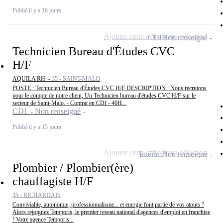
Publié il y a 16 jours
Ajouter cette offre à ma sélection
CDI
Non renseigné
Technicien Bureau d'Études CVC
H/F
AQUILA RH -
35 - SAINT-MALO
POSTE : Technicien Bureau d'Études CVC H/F DESCRIPTION : Nous recrutons
pour le compte de notre client, Un Technicien bureau d'études CVC H/F sur le
secteur de Saint-Malo. - Contrat en CDI - 40H...
CDI - Non renseigné
Publié il y a 15 jours
Ajouter cette offre à ma sélection
Intérim
Non renseigné
Plombier / Plombier(ère)
chauffagiste H/F
35 - RICHARDAIS
Convivialite, autonomie, professionnalisme... et energie font partie de vos atouts ?
Alors rejoignez Temporis, le premier reseau national d'agences d'emploi en franchise
! Votre agence Temporis...