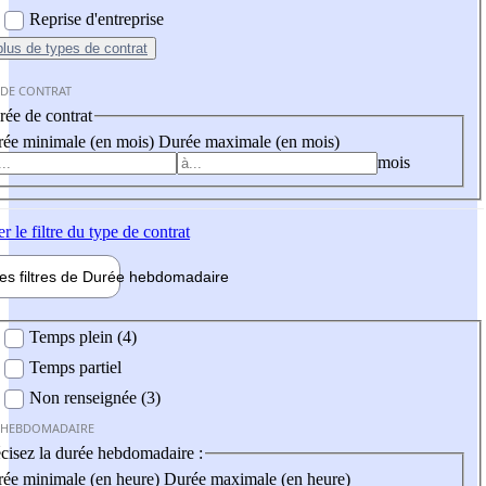
Reprise d'entreprise
plus
de types de contrat
 DE CONTRAT
ée de contrat
ée minimale (en mois)
Durée maximale (en mois)
mois
er
le filtre du type de contrat
les filtres de
Durée hebdo
madaire
 hebdomadaire
Temps plein (4)
Temps partiel
Non renseignée (3)
 HEBDOMADAIRE
cisez la durée hebdomadaire :
ée minimale (en heure)
Durée maximale (en heure)