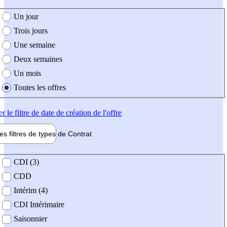
e création de l'offre
Un jour
Trois jours
Une semaine
Deux semaines
Un mois
Toutes les offres
er
le filtre de date de création de l'offre
les filtres de types de
Contrat
de contrat
CDI (3)
CDD
Intérim (4)
CDI Intérimaire
Saisonnier