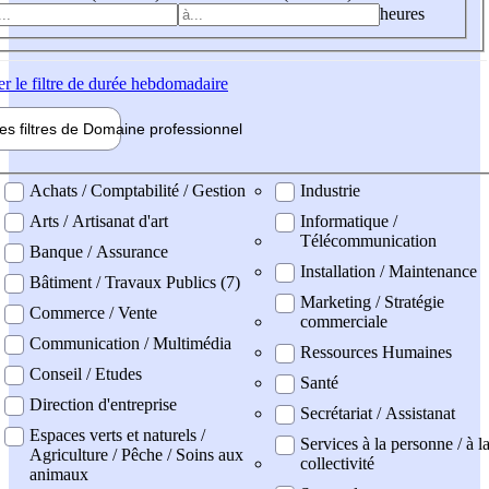
heures
er
le filtre de durée hebdomadaire
les filtres de
Domaine pro
fessionnel
ne professionel
Achats / Comptabilité / Gestion
Industrie
Arts / Artisanat d'art
Informatique /
Télécommunication
Banque / Assurance
Installation / Maintenance
Bâtiment / Travaux Publics (7)
Marketing / Stratégie
Commerce / Vente
commerciale
Communication / Multimédia
Ressources Humaines
Conseil / Etudes
Santé
Direction d'entreprise
Secrétariat / Assistanat
Espaces verts et naturels /
Services à la personne / à l
Agriculture / Pêche / Soins aux
collectivité
animaux