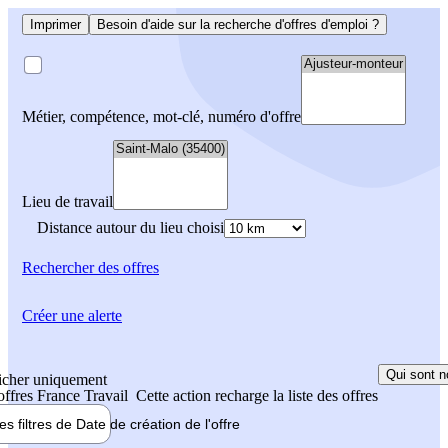
Imprimer
Besoin d'aide sur la recherche d'offres d'emploi ?
Métier, compétence, mot-clé, numéro d'offre
Lieu de travail
Distance autour du lieu choisi
Rechercher
des offres
Créer une alerte
Qui sont n
icher uniquement
 offres France Travail
Cette action recharge la liste des offres
les filtres de
Date de création
de l'offre