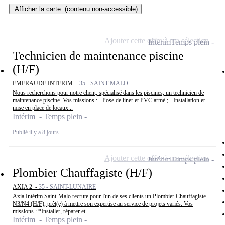
Afficher la carte
(contenu non-accessible)
Ajouter cette offre à ma sélection
Intérim
Temps plein
Technicien de maintenance piscine
(H/F)
EMERAUDE INTERIM -
35 - SAINT-MALO
Nous recherchons pour notre client, spécialisé dans les piscines, un technicien de
maintenance piscine. Vos missions : - Pose de liner et PVC armé ; - Installation et
mise en place de locaux...
Intérim - Temps plein
Publié il y a 8 jours
Ajouter cette offre à ma sélection
Intérim
Temps plein
Plombier Chauffagiste (H/F)
AXIA 2 -
35 - SAINT-LUNAIRE
Axia Intérim Saint-Malo recrute pour l'un de ses clients un Plombier Chauffagiste
N3/N4 (H/F), prêt(e) à mettre son expertise au service de projets variés. Vos
missions : *Installer, réparer et...
Intérim - Temps plein