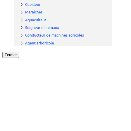
Fermer
Fermer
le détail de l'offre
/
Offre
sur
Offre précéden