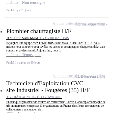
Intérim - Non renseigné
Publié il y a 23 jours
Ajouter cette offre à ma sélection
Intérim
Temps plein
Plombier chauffagiste H/F
TEMPORIS SAINT-MALO -
35 - RICHARDAIS
Rejoignez une équipe chez TEMPORIS Saint-Malo ! Chez TEMPORIS, nous
mettons tout en œuvre pour révéler les talents et accompagner chaque candidat dans
son projet professionnel. Aujourd’hui, nous...
Intérim - Temps plein
Publié il y a plus de 30 jours
Ajouter cette offre à ma sélection
CDI
Non renseigné
Technicien d'Exploitation CVC
site Industriel - Fougères (35) H/F
35 - CHÂTEAUNEUF-D'ILLE-ET-VILAINE
En tant qu'organisateur de forums de recrutement, Talents Handicap accompagne de
très nombreuses entreprises & organisations en France dans leurs recrutements de
collaborateurs en situation de...