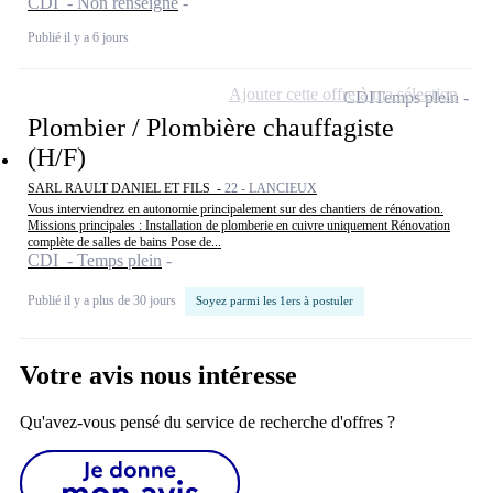
CDI - Non renseigné
Publié il y a 6 jours
Ajouter cette offre à ma sélection
CDI
Temps plein
Plombier / Plombière chauffagiste
(H/F)
SARL RAULT DANIEL ET FILS -
22 - LANCIEUX
Vous interviendrez en autonomie principalement sur des chantiers de rénovation.
Missions principales : Installation de plomberie en cuivre uniquement Rénovation
complète de salles de bains Pose de...
CDI - Temps plein
Publié il y a plus de 30 jours
Soyez parmi les 1ers à postuler
Votre avis nous intéresse
Qu'avez-vous pensé du service de recherche d'offres ?