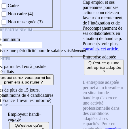
Cap emploi et ses
Cadre
partenaires pour ses
actions concrètes en
Non cadre (4)
faveur du recrutement,
Non renseignée (3)
de l’intégration et de
l’accompagnement de
IRE BRUT MINIMUM
ses collaborateurs en
situation de handicap.
re minimum
Pour en savoir plus,
consultez cet article
.
ssez une périodicité pour le salaire saisi
Entreprise adaptée
NITÉS
Qu'est-ce qu'une
z parmi les 1ers à postuler
entreprise adaptée
résultats
?
urquoi serez-vous parmi les
L'entreprise adaptée
premiers à postuler ?
permet à un travailleur
es de plus de 15 jours,
en situation de
tant moins de 4 candidatures
handicap d'exercer
t France Travail est informé)
une activité
ICAP
professionnelle dans
des conditions
Employeur handi-
adaptées à ses
engagé
capacités. Pour en
Qu'est-ce qu'un
savoir plus,
consultez