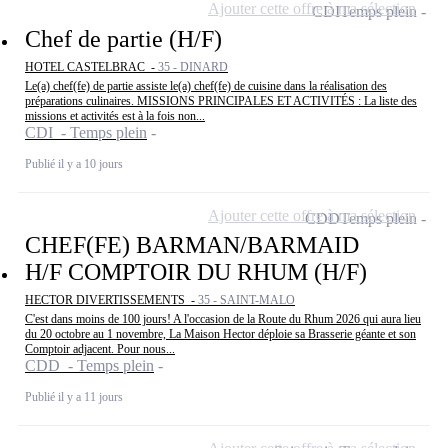
Ajouter cette offre à ma sélection
CDI
Temps plein
Chef de partie (H/F)
HOTEL CASTELBRAC -
35 - DINARD
Le(a) chef(fe) de partie assiste le(a) chef(fe) de cuisine dans la réalisation des
préparations culinaires. MISSIONS PRINCIPALES ET ACTIVITÉS : La liste des
missions et activités est à la fois non...
CDI - Temps plein
Publié il y a 10 jours
Ajouter cette offre à ma sélection
CDD
Temps plein
CHEF(FE) BARMAN/BARMAID
H/F COMPTOIR DU RHUM (H/F)
HECTOR DIVERTISSEMENTS -
35 - SAINT-MALO
C'est dans moins de 100 jours! A l'occasion de la Route du Rhum 2026 qui aura lieu
du 20 octobre au 1 novembre, La Maison Hector déploie sa Brasserie géante et son
Comptoir adjacent. Pour nous...
CDD - Temps plein
Publié il y a 11 jours