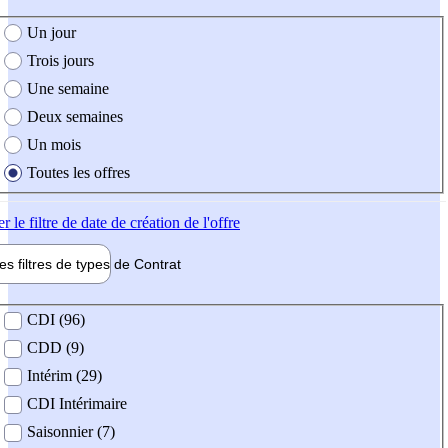
e création de l'offre
Un jour
Trois jours
Une semaine
Deux semaines
Un mois
Toutes les offres
er
le filtre de date de création de l'offre
les filtres de types de
Contrat
de contrat
CDI (96)
CDD (9)
Intérim (29)
CDI Intérimaire
Saisonnier (7)