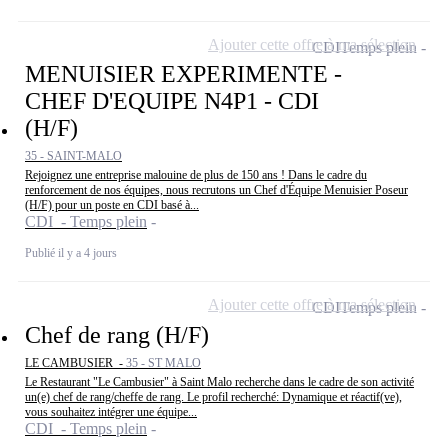
Ajouter cette offre à ma sélection
CDI
Temps plein
MENUISIER EXPERIMENTE -
CHEF D'EQUIPE N4P1 - CDI
(H/F)
35 - SAINT-MALO
Rejoignez une entreprise malouine de plus de 150 ans ! Dans le cadre du
renforcement de nos équipes, nous recrutons un Chef d'Équipe Menuisier Poseur
(H/F) pour un poste en CDI basé à...
CDI - Temps plein
Publié il y a 4 jours
Ajouter cette offre à ma sélection
CDI
Temps plein
Chef de rang (H/F)
LE CAMBUSIER -
35 - ST MALO
Le Restaurant "Le Cambusier" à Saint Malo recherche dans le cadre de son activité
un(e) chef de rang/cheffe de rang. Le profil recherché: Dynamique et réactif(ve),
vous souhaitez intégrer une équipe...
CDI - Temps plein