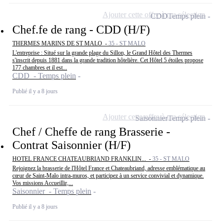
Ajouter cette offre à ma sélection
CDD
Temps plein
Chef.fe de rang - CDD (H/F)
THERMES MARINS DE ST MALO -
35 - ST MALO
L'entreprise : Situé sur la grande plage du Sillon, le Grand Hôtel des Thermes
s'inscrit depuis 1881 dans la grande tradition hôtelière. Cet Hôtel 5 étoiles propose
177 chambres et il est...
CDD - Temps plein
Publié il y a 8 jours
Ajouter cette offre à ma sélection
Saisonnier
Temps plein
Chef / Cheffe de rang Brasserie -
Contrat Saisonnier (H/F)
HOTEL FRANCE CHATEAUBRIAND FRANKLIN... -
35 - ST MALO
Rejoignez la brasserie de l'Hôtel France et Chateaubriand, adresse emblématique au
cœur de Saint-Malo intra-muros, et participez à un service convivial et dynamique.
Vos missions Accueillir,...
Saisonnier - Temps plein
Publié il y a 8 jours