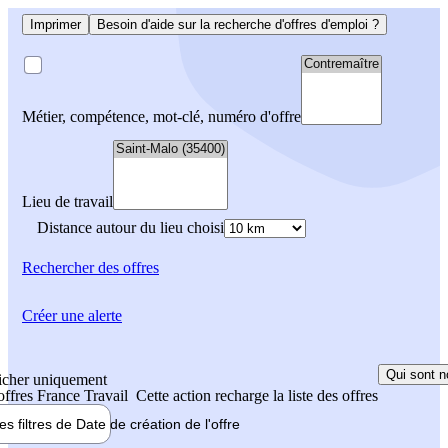
Imprimer
Besoin d'aide sur la recherche d'offres d'emploi ?
Métier, compétence, mot-clé, numéro d'offre
Lieu de travail
Distance autour du lieu choisi
Rechercher
des offres
Créer une alerte
Qui sont n
icher uniquement
 offres France Travail
Cette action recharge la liste des offres
les filtres de
Date de création
de l'offre