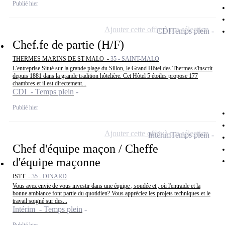
Publié hier
Ajouter cette offre à ma sélection
CDI
Temps plein
Chef.fe de partie (H/F)
THERMES MARINS DE ST MALO -
35 - SAINT-MALO
L'entreprise Situé sur la grande plage du Sillon, le Grand Hôtel des Thermes s'inscrit
depuis 1881 dans la grande tradition hôtelière. Cet Hôtel 5 étoiles propose 177
chambres et il est directement...
CDI - Temps plein
Publié hier
Ajouter cette offre à ma sélection
Intérim
Temps plein
Chef d'équipe maçon / Cheffe
d'équipe maçonne
ISTT -
35 - DINARD
Vous avez envie de vous investir dans une équipe , soudée et , où l'entraide et la
bonne ambiance font partie du quotidien? Vous appréciez les projets techniques et le
travail soigné sur des...
Intérim - Temps plein
Publié hier