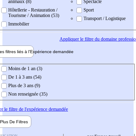
animaux (8)
Spectacle
Hôtellerie - Restauration /
Sport
Tourisme / Animation (53)
Transport / Logistique
Immobilier
Appliquer
le filtre du domaine professi
es filtres liés à l'
Expérience
demandée
ience demandée
Moins de 1 an (3)
De 1 à 3 ans (54)
Plus de 3 ans (9)
Non renseignée (35)
er
le filtre de l'expérience demandée
Plus De
Filtres