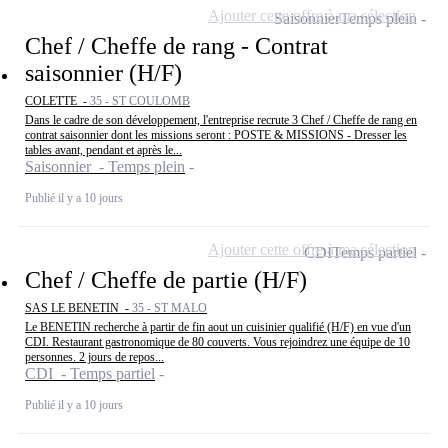
Ajouter cette offre à ma sélection
Saisonnier
Temps plein
Chef / Cheffe de rang - Contrat
saisonnier (H/F)
COLETTE -
35 - ST COULOMB
Dans le cadre de son développement, l'entreprise recrute 3 Chef / Cheffe de rang en
contrat saisonnier dont les missions seront : POSTE & MISSIONS - Dresser les
tables avant, pendant et après le...
Saisonnier - Temps plein
Publié il y a 10 jours
Ajouter cette offre à ma sélection
CDI
Temps partiel
Chef / Cheffe de partie (H/F)
SAS LE BENETIN -
35 - ST MALO
Le BENETIN recherche à partir de fin aout un cuisinier qualifié (H/F) en vue d'un
CDI. Restaurant gastronomique de 80 couverts. Vous rejoindrez une équipe de 10
personnes. 2 jours de repos...
CDI - Temps partiel
Publié il y a 10 jours