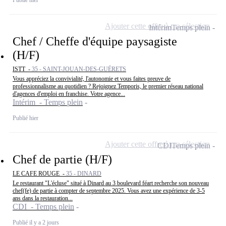
Ajouter cette offre à ma sélection
Intérim
Temps plein
Chef / Cheffe d'équipe paysagiste
(H/F)
ISTT -
35 - SAINT-JOUAN-DES-GUÉRETS
Vous appréciez la convivialité, l'autonomie et vous faites preuve de
professionnalisme au quotidien ? Rejoignez Temporis, le premier réseau national
d'agences d'emploi en franchise. Votre agence...
Intérim - Temps plein
Publié hier
Ajouter cette offre à ma sélection
CDI
Temps plein
Chef de partie (H/F)
LE CAFE ROUGE -
35 - DINARD
Le restaurant "L'écluse" situé à Dinard au 3 boulevard féart recherche son nouveau
chef(fe) de partie à compter de septembre 2025. Vous avez une expérience de 3-5
ans dans la restauration...
CDI - Temps plein
Publié il y a 2 jours