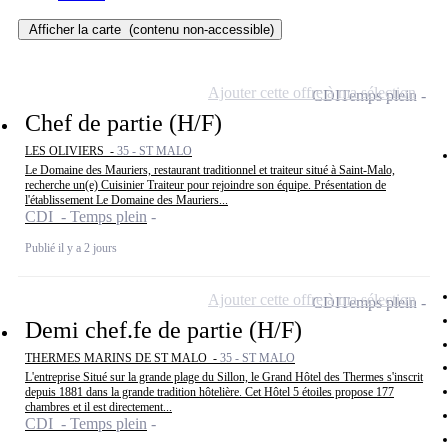
Afficher la carte
(contenu non-accessible)
Ajouter cette offre à ma sélection
CDI
Temps plein
Chef de partie (H/F)
LES OLIVIERS -
35 - ST MALO
Le Domaine des Mauriers, restaurant traditionnel et traiteur situé à Saint-Malo,
recherche un(e) Cuisinier Traiteur pour rejoindre son équipe. Présentation de
l'établissement Le Domaine des Mauriers...
CDI - Temps plein
Publié il y a 2 jours
Ajouter cette offre à ma sélection
CDI
Temps plein
Demi chef.fe de partie (H/F)
THERMES MARINS DE ST MALO -
35 - ST MALO
L'entreprise Situé sur la grande plage du Sillon, le Grand Hôtel des Thermes s'inscrit
depuis 1881 dans la grande tradition hôtelière. Cet Hôtel 5 étoiles propose 177
chambres et il est directement...
CDI - Temps plein