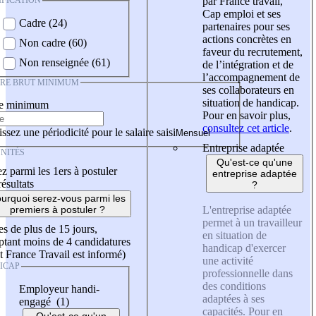
IFICATION
par France travail,
Cap emploi et ses
Cadre (24)
partenaires pour ses
actions concrètes en
Non cadre (60)
faveur du recrutement,
Non renseignée (61)
de l’intégration et de
l’accompagnement de
IRE BRUT MINIMUM
ses collaborateurs en
situation de handicap.
re minimum
Pour en savoir plus,
consultez cet article
.
ssez une périodicité pour le salaire saisi
Entreprise adaptée
NITÉS
Qu'est-ce qu'une
z parmi les 1ers à postuler
entreprise adaptée
résultats
?
urquoi serez-vous parmi les
L'entreprise adaptée
premiers à postuler ?
permet à un travailleur
es de plus de 15 jours,
en situation de
tant moins de 4 candidatures
handicap d'exercer
t France Travail est informé)
une activité
ICAP
professionnelle dans
des conditions
Employeur handi-
adaptées à ses
engagé (1)
capacités. Pour en
Qu'est-ce qu'un