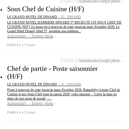
Ajouter cette offre à ma sélection
Saisonnier
Temps plein
Sous Chef de Cuisine (H/F)
LE GRAND HOTEL DE DINARD -
35 - DINARD
LE GRAND HOTEL BARRIERE DINARD 5* RECRUTE UN SOUS CHEF DE
CUISINE (H/F). Le poste est à pourvoir de suite jusqu'au mois d'octobre 2026. Le
Grand Hôtel Dinard, hôtel 5*, perpétue une tradition...
Saisonnier - Temps plein
Publié il y a 11 jours
Ajouter cette offre à ma sélection
Saisonnier
Temps plein
Chef de partie - Poste saisonnier
(H/F)
LE GRAND HOTEL DE DINARD -
35 - DINARD
Poste à pourvoir de suite jusqu'au mois d'octobre 2026. Rattaché(e) à notre Chef de
Cuisine et nos Sous-Chef pour la saison 2026, votre mission : - Gérer la mise en
place de son poste de travail ; -...
Saisonnier - Temps plein
Publié il y a 11 jours