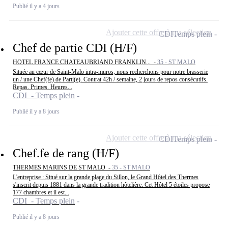
Publié il y a 4 jours
Ajouter cette offre à ma sélection
CDI
Temps plein
Chef de partie CDI (H/F)
HOTEL FRANCE CHATEAUBRIAND FRANKLIN... -
35 - ST MALO
Située au cœur de Saint-Malo intra-muros, nous recherchons pour notre brasserie
un / une Chef(fe) de Parti(e). Contrat 42h / semaine, 2 jours de repos consécutifs.
Repas. Primes. Heures...
CDI - Temps plein
Publié il y a 8 jours
Ajouter cette offre à ma sélection
CDI
Temps plein
Chef.fe de rang (H/F)
THERMES MARINS DE ST MALO -
35 - ST MALO
L'entreprise : Situé sur la grande plage du Sillon, le Grand Hôtel des Thermes
s'inscrit depuis 1881 dans la grande tradition hôtelière. Cet Hôtel 5 étoiles propose
177 chambres et il est...
CDI - Temps plein
Publié il y a 8 jours