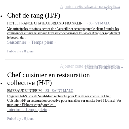
Ajouter cette offre à ma sélection
Saisonnier
Temps plein
Chef de rang (H/F)
HOTEL FRANCE CHATEAUBRIAND FRANKLIN... -
35 - ST MALO
Vos principales missions seront de : Accueillir et accompagner le client Prendre les
commandes et faire le service Dresser et débarrasser les tables Analyser rapidement
le besoin du...
Saisonnier - Temps plein
Publié il y a 8 jours
Ajouter cette offre à ma sélection
Intérim
Temps plein
Chef cuisinier en restauration
collective (H/F)
EMERAUDE INTERIM -
35 - SAINT-MALO
L'agence Job&Box de Saint-Malo recherche pour l'un de ses clients un Chef
Cuisinier H/F en restauration collective pour travailler sur un site basé à Dinard. Vos
missions : Élaborer et préparer les...
Intérim - Temps plein
Publié il y a 9 jours