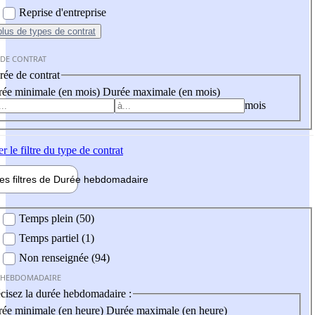
Reprise d'entreprise
plus
de types de contrat
 DE CONTRAT
ée de contrat
ée minimale (en mois)
Durée maximale (en mois)
mois
er
le filtre du type de contrat
les filtres de
Durée hebdo
madaire
 hebdomadaire
Temps plein (50)
Temps partiel (1)
Non renseignée (94)
 HEBDOMADAIRE
cisez la durée hebdomadaire :
ée minimale (en heure)
Durée maximale (en heure)