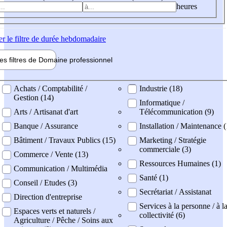
heures
er
le filtre de durée hebdomadaire
les filtres de
Domaine pro
fessionnel
ne professionel
Achats / Comptabilité /
Industrie (18)
Gestion (14)
Informatique /
Arts / Artisanat d'art
Télécommunication (9)
Banque / Assurance
Installation / Maintenance (
Bâtiment / Travaux Publics (15)
Marketing / Stratégie
commerciale (3)
Commerce / Vente (13)
Ressources Humaines (1)
Communication / Multimédia
Santé (1)
Conseil / Etudes (3)
Secrétariat / Assistanat
Direction d'entreprise
Services à la personne / à l
Espaces verts et naturels /
collectivité (6)
Agriculture / Pêche / Soins aux