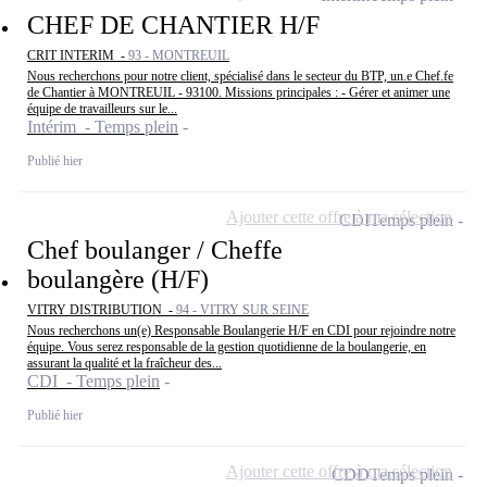
CHEF DE CHANTIER H/F
CRIT INTERIM -
93 - MONTREUIL
Nous recherchons pour notre client, spécialisé dans le secteur du BTP, un.e Chef.fe
de Chantier à MONTREUIL - 93100. Missions principales : - Gérer et animer une
équipe de travailleurs sur le...
Intérim - Temps plein
Publié hier
Ajouter cette offre à ma sélection
CDI
Temps plein
Chef boulanger / Cheffe
boulangère (H/F)
VITRY DISTRIBUTION -
94 - VITRY SUR SEINE
Nous recherchons un(e) Responsable Boulangerie H/F en CDI pour rejoindre notre
équipe. Vous serez responsable de la gestion quotidienne de la boulangerie, en
assurant la qualité et la fraîcheur des...
CDI - Temps plein
Publié hier
Ajouter cette offre à ma sélection
CDD
Temps plein