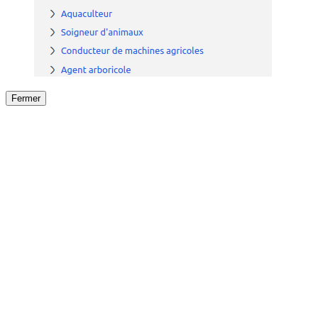
Fermer
Fermer
le détail de l'offre
/
Offre
sur
Offre précéden