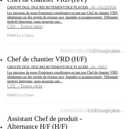
GROUPE DGE- DGE RECRUTEMENT-DGE PLACEM -
94 - VALENTON
Les missions du poste Expérience significative en tant que Chef de chantier VRD,
idéalement sur des projets de réseaux secs, humides et assainissement ; Débutants
motivés bienvenus, nous assurons une...
CDI - Temps plein
Publié il y a 3 jours
Ajouter cette offre à ma sélection
CDI
Temps plein
Chef de chantier VRD (H/F)
GROUPE DGE- DGE RECRUTEMENT-DGE PLACEM -
94 - ORLY
Les missions du poste Expérience significative en tant que Chef de chantier VRD,
idéalement sur des projets de réseaux secs, humides et assainissement ; Débutants
motivés bienvenus, nous assurons une...
CDI - Temps plein
Publié il y a 3 jours
Ajouter cette offre à ma sélection
CDD
Temps plein
Assistant Chef de produit -
Alternance H/F (H/F)