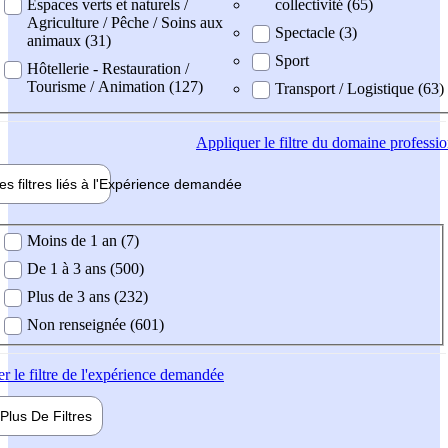
Espaces verts et naturels /
collectivité (65)
Agriculture / Pêche / Soins aux
Spectacle (3)
animaux (31)
Sport
Hôtellerie - Restauration /
Tourisme / Animation (127)
Transport / Logistique (63)
Appliquer
le filtre du domaine professi
es filtres liés à l'
Expérience
demandée
ience demandée
Moins de 1 an (7)
De 1 à 3 ans (500)
Plus de 3 ans (232)
Non renseignée (601)
er
le filtre de l'expérience demandée
Plus De
Filtres