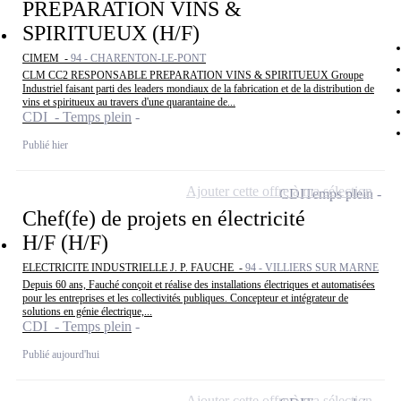
PREPARATION VINS &
SPIRITUEUX (H/F)
CIMEM -
94 - CHARENTON-LE-PONT
CLM CC2 RESPONSABLE PREPARATION VINS & SPIRITUEUX Groupe
Industriel faisant parti des leaders mondiaux de la fabrication et de la distribution de
vins et spiritueux au travers d'une quarantaine de...
CDI - Temps plein
Publié hier
Ajouter cette offre à ma sélection
CDI
Temps plein
Chef(fe) de projets en électricité
H/F (H/F)
ELECTRICITE INDUSTRIELLE J. P. FAUCHE -
94 - VILLIERS SUR MARNE
Depuis 60 ans, Fauché conçoit et réalise des installations électriques et automatisées
pour les entreprises et les collectivités publiques. Concepteur et intégrateur de
solutions en génie électrique,...
CDI - Temps plein
Publié aujourd'hui
Ajouter cette offre à ma sélection