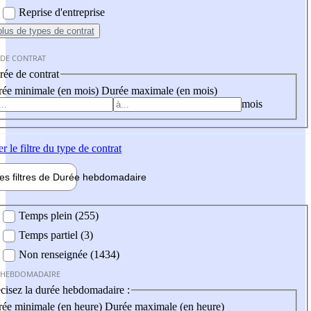
Reprise d'entreprise
plus
de types de contrat
 DE CONTRAT
ée de contrat
ée minimale (en mois)
Durée maximale (en mois)
mois
er
le filtre du type de contrat
les filtres de
Durée hebdo
madaire
 hebdomadaire
Temps plein (255)
Temps partiel (3)
Non renseignée (1434)
 HEBDOMADAIRE
cisez la durée hebdomadaire :
ée minimale (en heure)
Durée maximale (en heure)