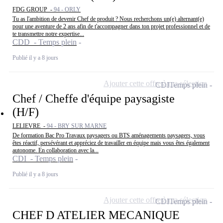
FDG GROUP -
94 - ORLY
Tu as l'ambition de devenir Chef de produit ? Nous recherchons un(e) alternant(e)
pour une aventure de 2 ans afin de t'accompagner dans ton projet professionnel et de
te transmettre notre expertise...
CDD - Temps plein
Publié il y a 8 jours
Ajouter cette offre à ma sélection
CDI
Temps plein
Chef / Cheffe d'équipe paysagiste
(H/F)
LELIEVRE -
94 - BRY SUR MARNE
De formation Bac Pro Travaux paysagers ou BTS aménagements paysagers, vous
êtes réactif, persévérant et appréciez de travailler en équipe mais vous êtes également
autonome. En collaboration avec la...
CDI - Temps plein
Publié il y a 8 jours
Ajouter cette offre à ma sélection
CDI
Temps plein
CHEF D ATELIER MECANIQUE