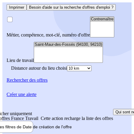
Imprimer
Besoin d'aide sur la recherche d'offres d'emploi ?
Métier, compétence, mot-clé, numéro d'offre
Lieu de travail
Distance autour du lieu choisi
Rechercher
des offres
Créer une alerte
Qui sont n
icher uniquement
 offres France Travail
Cette action recharge la liste des offres
les filtres de
Date de création
de l'offre