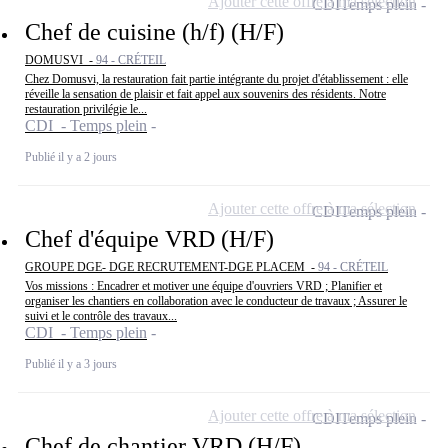
Ajouter cette offre à ma sélection
CDI
Temps plein
Chef de cuisine (h/f) (H/F)
DOMUSVI -
94 - CRÉTEIL
Chez Domusvi, la restauration fait partie intégrante du projet d'établissement : elle
réveille la sensation de plaisir et fait appel aux souvenirs des résidents. Notre
restauration privilégie le...
CDI - Temps plein
Publié il y a 2 jours
Ajouter cette offre à ma sélection
CDI
Temps plein
Chef d'équipe VRD (H/F)
GROUPE DGE- DGE RECRUTEMENT-DGE PLACEM -
94 - CRÉTEIL
Vos missions : Encadrer et motiver une équipe d'ouvriers VRD ; Planifier et
organiser les chantiers en collaboration avec le conducteur de travaux ; Assurer le
suivi et le contrôle des travaux...
CDI - Temps plein
Publié il y a 3 jours
Ajouter cette offre à ma sélection
CDI
Temps plein
Chef de chantier VRD (H/F)