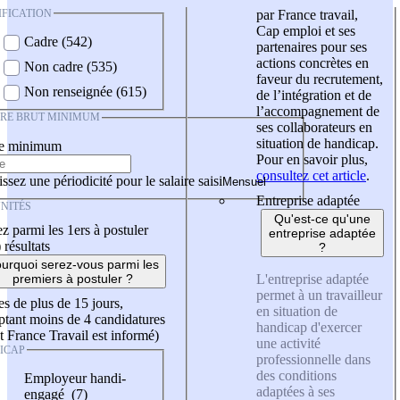
IFICATION
par France travail,
Cap emploi et ses
Cadre (542)
partenaires pour ses
actions concrètes en
Non cadre (535)
faveur du recrutement,
Non renseignée (615)
de l’intégration et de
l’accompagnement de
IRE BRUT MINIMUM
ses collaborateurs en
situation de handicap.
re minimum
Pour en savoir plus,
consultez cet article
.
ssez une périodicité pour le salaire saisi
Entreprise adaptée
NITÉS
Qu'est-ce qu'une
z parmi les 1ers à postuler
entreprise adaptée
)
résultats
?
urquoi serez-vous parmi les
L'entreprise adaptée
premiers à postuler ?
permet à un travailleur
es de plus de 15 jours,
en situation de
tant moins de 4 candidatures
handicap d'exercer
t France Travail est informé)
une activité
ICAP
professionnelle dans
des conditions
Employeur handi-
adaptées à ses
engagé (7)