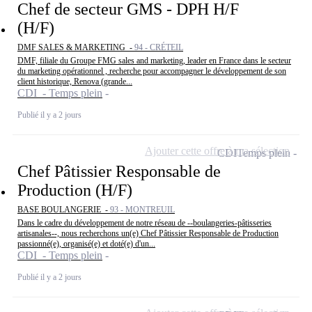
Chef de secteur GMS - DPH H/F
(H/F)
DMF SALES & MARKETING -
94 - CRÉTEIL
DMF, filiale du Groupe FMG sales and marketing, leader en France dans le secteur
du marketing opérationnel , recherche pour accompagner le développement de son
client historique, Renova (grande...
CDI - Temps plein
Publié il y a 2 jours
Ajouter cette offre à ma sélection
CDI
Temps plein
Chef Pâtissier Responsable de
Production (H/F)
BASE BOULANGERIE -
93 - MONTREUIL
Dans le cadre du développement de notre réseau de --boulangeries-pâtisseries
artisanales--, nous recherchons un(e) Chef Pâtissier Responsable de Production
passionné(e), organisé(e) et doté(e) d'un...
CDI - Temps plein
Publié il y a 2 jours