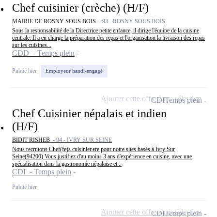
Chef cuisinier (crèche) (H/F)
MAIRIE DE ROSNY SOUS BOIS -
93 - ROSNY SOUS BOIS
Sous la responsabilité de la Directrice petite enfance, il dirige l'équipe de la cuisine
centrale. Il a en charge la préparation des repas et l'organisation la livraison des repas
sur les cuisines...
CDD - Temps plein
Publié hier
Employeur handi-engagé
Ajouter cette offre à ma sélection
CDI
Temps plein
Chef Cuisinier népalais et indien
(H/F)
BIDIT RISHEB -
94 - IVRY SUR SEINE
Nous recrutons Chef(fe)s cuisinier.ere pour notre sites basés à Ivry Sur
Seine(94200) Vous justifiez d'au moins 3 ans d'expérience en cuisine, avec une
spécialisation dans la gastronomie népalaise et...
CDI - Temps plein
Publié hier
Ajouter cette offre à ma sélection
CDI
Temps plein