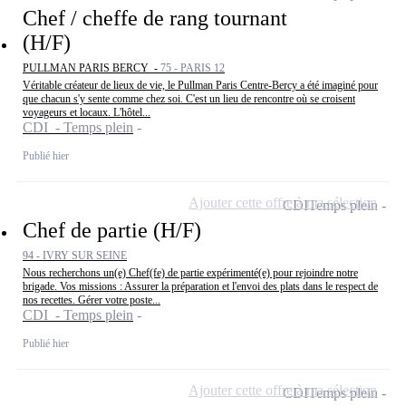
Chef / cheffe de rang tournant
(H/F)
PULLMAN PARIS BERCY -
75 - PARIS 12
Véritable créateur de lieux de vie, le Pullman Paris Centre-Bercy a été imaginé pour
que chacun s'y sente comme chez soi. C'est un lieu de rencontre où se croisent
voyageurs et locaux. L'hôtel...
CDI - Temps plein
Publié hier
Ajouter cette offre à ma sélection
CDI
Temps plein
Chef de partie (H/F)
94 - IVRY SUR SEINE
Nous recherchons un(e) Chef(fe) de partie expérimenté(e) pour rejoindre notre
brigade. Vos missions : Assurer la préparation et l'envoi des plats dans le respect de
nos recettes. Gérer votre poste...
CDI - Temps plein
Publié hier
Ajouter cette offre à ma sélection
CDI
Temps plein