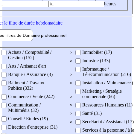
heures
er
le filtre de durée hebdomadaire
les filtres de
Domaine pro
fessionnel
ne professionel
Achats / Comptabilité /
Immobilier (17)
Gestion (152)
Industrie (133)
Arts / Artisanat d'art
Informatique /
Banque / Assurance (3)
Télécommunication (216)
Bâtiment / Travaux
Installation / Maintenance 
Publics (332)
Marketing / Stratégie
Commerce / Vente (242)
commerciale (66)
Communication /
Ressources Humaines (11)
Multimédia (32)
Santé (31)
Conseil / Etudes (19)
Secrétariat / Assistanat (17)
Direction d'entreprise (31)
Services à la personne / à l