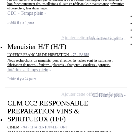
bon fonctionnement des installations du site en réalisant leur maintenance préventive
et corrective, leur dépannage...
CDI - Temps plein
Publié il y a 4 jours
Ajouter cette offre à ma sélection
Intérim
Temps plein
Menuisier H/F (H/F)
L'OFFICE FRANCAIS DE PRESTATION -
75 - PARIS
Nous recherchons un menuisier pour effectuer les taches sont les suivantes : -
fabrication de portes - fenêtres - placards - charpente - escaliers - parquets.
Intérim - Temps plein
Publié il y a 24 jours
Ajouter cette offre à ma sélection
CDI
Temps plein
CLM CC2 RESPONSABLE
PREPARATION VINS &
SPIRITUEUX (H/F)
CIMEM -
94 - CHARENTON-LE-PONT