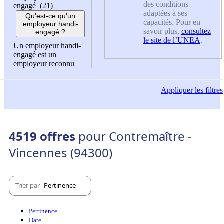
des conditions
engagé (21)
adaptées à ses
Qu'est-ce qu'un
capacités. Pour en
employeur handi-
savoir plus,
consultez
engagé ?
le site de l’UNEA
.
Un employeur handi-
engagé est un
employeur reconnu
Appliquer
les filtres
4519 offres
pour Contremaître -
Vincennes (94300)
Trier par
Pertinence
Pertinence
Date