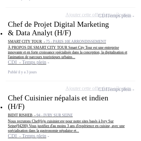
Ajouter cette offre à ma sélection
CDI
Temps plein
Chef de Projet Digital Marketing
& Data Analyt (H/F)
SMART CITY TOUR -
75 - PARIS 10E ARRONDISSEMENT
À PROPOS DE SMART CITY TOUR Smart City Tour est une entreprise
innovante et en forte croissance spécialisée dans la conception, la digitalisation et
l'animation de parcours touristiques urbains...
CDI - Temps plein
Publié il y a 3 jours
Ajouter cette offre à ma sélection
CDI
Temps plein
Chef Cuisinier népalais et indien
(H/F)
BIDIT RISHEB -
94 - IVRY SUR SEINE
Nous recrutons Chef(fe)s cuisinier.ere pour notre sites basés à Ivry Sur
Seine(94200) Vous justifiez d'au moins 3 ans d'expérience en cuisine, avec une
spécialisation dans la gastronomie népalaise et...
CDI - Temps plein