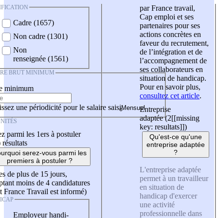
IFICATION
par France travail,
Cap emploi et ses
Cadre (1657)
partenaires pour ses
actions concrètes en
Non cadre (1301)
faveur du recrutement,
Non
de l’intégration et de
renseignée (1561)
l’accompagnement de
ses collaborateurs en
IRE BRUT MINIMUM
situation de handicap.
Pour en savoir plus,
re minimum
consultez cet article
.
ssez une périodicité pour le salaire saisi
Entreprise
adaptée (2
[[missing
NITÉS
key: resultats]]
)
z parmi les 1ers à postuler
Qu'est-ce qu'une
)
résultats
entreprise adaptée
?
urquoi serez-vous parmi les
premiers à postuler ?
L'entreprise adaptée
es de plus de 15 jours,
permet à un travailleur
tant moins de 4 candidatures
en situation de
t France Travail est informé)
handicap d'exercer
ICAP
une activité
professionnelle dans
Employeur handi-