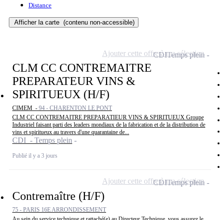
Distance
Afficher la carte
(contenu non-accessible)
Ajouter cette offre à ma sélection
CDI
Temps plein
CLM CC CONTREMAITRE
PREPARATEUR VINS &
SPIRITUEUX (H/F)
CIMEM -
94 - CHARENTON LE PONT
CLM CC CONTREMAITRE PREPARATIEUR VINS & SPIRITUEUX Groupe
Industriel faisant parti des leaders mondiaux de la fabrication et de la distribution de
vins et spiritueux au travers d'une quarantaine de...
CDI - Temps plein
Publié il y a 3 jours
Ajouter cette offre à ma sélection
CDI
Temps plein
Contremaître (H/F)
75 - PARIS 16E ARRONDISSEMENT
Au sein du service technique et rattaché(e) au Directeur Technique, vous assurez le