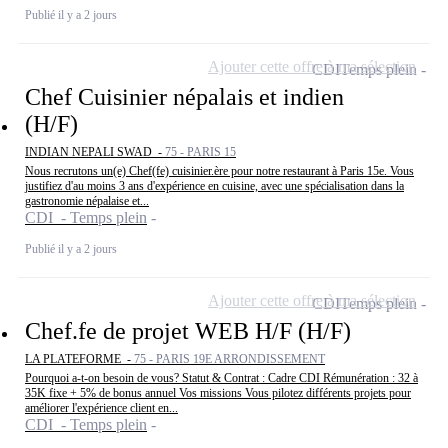
Publié il y a 2 jours
Ajouter cette offre à ma sélection
CDI
Temps plein
Chef Cuisinier népalais et indien
(H/F)
INDIAN NEPALI SWAD -
75 - PARIS 15
Nous recrutons un(e) Chef(fe) cuisinier.ère pour notre restaurant à Paris 15e. Vous
justifiez d'au moins 3 ans d'expérience en cuisine, avec une spécialisation dans la
gastronomie népalaise et...
CDI - Temps plein
Publié il y a 2 jours
Ajouter cette offre à ma sélection
CDI
Temps plein
Chef.fe de projet WEB H/F (H/F)
LA PLATEFORME -
75 - PARIS 19E ARRONDISSEMENT
Pourquoi a-t-on besoin de vous? Statut & Contrat : Cadre CDI Rémunération : 32 à
35K fixe + 5% de bonus annuel Vos missions Vous pilotez différents projets pour
améliorer l'expérience client en...
CDI - Temps plein