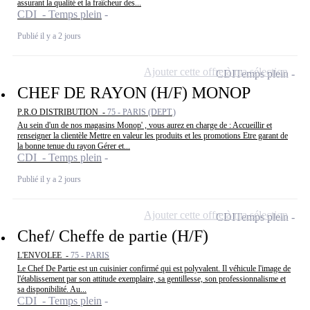
assurant la qualité et la fraîcheur des...
CDI - Temps plein
Publié il y a 2 jours
Ajouter cette offre à ma sélection
CDI
Temps plein
CHEF DE RAYON (H/F) MONOP
P.R.O DISTRIBUTION -
75 - PARIS (DEPT.)
Au sein d'un de nos magasins Monop' , vous aurez en charge de : Accueillir et
renseigner la clientèle Mettre en valeur les produits et les promotions Etre garant de
la bonne tenue du rayon Gérer et...
CDI - Temps plein
Publié il y a 2 jours
Ajouter cette offre à ma sélection
CDI
Temps plein
Chef/ Cheffe de partie (H/F)
L'ENVOLEE -
75 - PARIS
Le Chef De Partie est un cuisinier confirmé qui est polyvalent. Il véhicule l'image de
l'établissement par son attitude exemplaire, sa gentillesse, son professionnalisme et
sa disponibilité. Au...
CDI - Temps plein