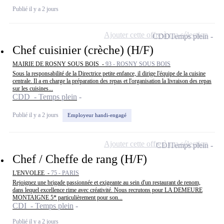
Publié il y a 2 jours
Ajouter cette offre à ma sélection
CDD
Temps plein
Chef cuisinier (crèche) (H/F)
MAIRIE DE ROSNY SOUS BOIS -
93 - ROSNY SOUS BOIS
Sous la responsabilité de la Directrice petite enfance, il dirige l'équipe de la cuisine
centrale. Il a en charge la préparation des repas et l'organisation la livraison des repas
sur les cuisines...
CDD - Temps plein
Publié il y a 2 jours
Employeur handi-engagé
Ajouter cette offre à ma sélection
CDI
Temps plein
Chef / Cheffe de rang (H/F)
L'ENVOLEE -
75 - PARIS
Rejoignez une brigade passionnée et exigeante au sein d'un restaurant de renom,
dans lequel excellence rime avec créativité. Nous recrutons pour LA DEMEURE
MONTAIGNE 5* particulièrement pour son...
CDI - Temps plein
Publié il y a 2 jours