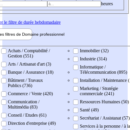
heures
er
le filtre de durée hebdomadaire
les filtres de
Domaine pro
fessionnel
ne professionel
Achats / Comptabilité /
Immobilier (32)
Gestion (551)
Industrie (314)
Arts / Artisanat d'art (3)
Informatique /
Banque / Assurance (18)
Télécommunication (895)
Bâtiment / Travaux
Installation / Maintenance 
Publics (736)
Marketing / Stratégie
Commerce / Vente (420)
commerciale (241)
Communication /
Ressources Humaines (50)
Multimédia (83)
Santé (49)
Conseil / Etudes (61)
Secrétariat / Assistanat (57)
Direction d'entreprise (49)
Services à la personne / à l