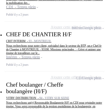
la mobilisation des...
CDI - Temps plein
Publié il y a 2 jours
Ajouter cette offre à ma sélection
Intérim
Temps plein
CHEF DE CHANTIER H/F
CRIT INTERIM -
93 - MONTREUIL
Nous recherchons pour notre client, spécialisé dans le secteur du BTP, un.e Chef.fe
de Chantier à MONTREUIL - 93100. Missions principales : - Gérer et animer une
équipe de travailleurs sur le...
Intérim - Temps plein
Publié il y a 2 jours
Ajouter cette offre à ma sélection
CDI
Temps plein
Chef boulanger / Cheffe
boulangère (H/F)
VITRY DISTRIBUTION -
94 - VITRY SUR SEINE
Nous recherchons un(e) Responsable Boulangerie H/F en CDI pour rejoindre notre
équipe. Vous serez responsable de la gestion quotidienne de la boulangerie, en