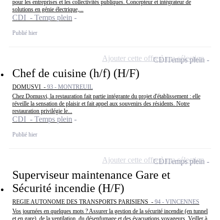
pour les entreprises et les collectivités publiques. Concepteur et intégrateur de
solutions en génie électrique,...
CDI - Temps plein
Publié hier
Ajouter cette offre à ma sélection
CDI
Temps plein
Chef de cuisine (h/f) (H/F)
DOMUSVI -
93 - MONTREUIL
Chez Domusvi, la restauration fait partie intégrante du projet d'établissement : elle
réveille la sensation de plaisir et fait appel aux souvenirs des résidents. Notre
restauration privilégie le...
CDI - Temps plein
Publié hier
Ajouter cette offre à ma sélection
CDI
Temps plein
Superviseur maintenance Gare et
Sécurité incendie (H/F)
REGIE AUTONOME DES TRANSPORTS PARISIENS -
94 - VINCENNES
Vos journées en quelques mots ? Assurer la gestion de la sécurité incendie (en tunnel
et en gare), de la ventilation, du désenfumage et des évacuations voyageurs, Veiller à