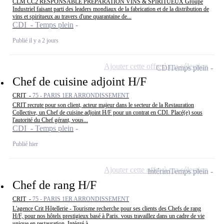
CLM CC2 RESPONSABLE PREPARATION VINS & SPIRITUEUX Groupe
Industriel faisant parti des leaders mondiaux de la fabrication et de la distribution de
vins et spiritueux au travers d'une quarantaine de...
CDI - Temps plein
Publié il y a 2 jours
Ajouter cette offre à ma sélection
CDI
Temps plein
Chef de cuisine adjoint H/F
CRIT -
75 - PARIS 1ER ARRONDISSEMENT
CRIT recrute pour son client, acteur majeur dans le secteur de la Restauration
Collective, un Chef de cuisine adjoint H/F pour un contrat en CDI. Placé(e) sous
l'autorité du Chef gérant, vous...
CDI - Temps plein
Publié hier
Ajouter cette offre à ma sélection
Intérim
Temps plein
Chef de rang H/F
CRIT -
75 - PARIS 1ER ARRONDISSEMENT
L'agence Crit Hôtellerie - Tourisme recherche pour ses clients des Chefs de rang
H/F, pour nos hôtels prestigieux basé à Paris. vous travaillez dans un cadre de vie
unique en restauration. Intégré à...