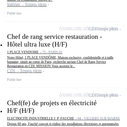
Intérim - Temps plein
Publié hier
Ajouter cette offre à ma sélection
CDI
Temps plein
Chef de rang service restauration -
Hôtel ultra luxe (H/F)
1 PLACE VENDOME -
75 - PARIS 01
Notre Hôtel, 1 PLACE VENDÔME, Maison exclusive, confidentielle et à taille
humaine, située au coeur de Paris, recherche un/une Chef de Rang Service
Restauration en CDI. MISSION Vous assistez le...
CDI - Temps plein
Publié hier
Ajouter cette offre à ma sélection
CDI
Temps plein
Chef(fe) de projets en électricité
H/F (H/F)
ELECTRICITE INDUSTRIELLE J. P. FAUCHE -
94 - VILLIERS SUR MARNE
Depuis 60 ans, Fauché conçoit et réalise des installations électriques et automatisées