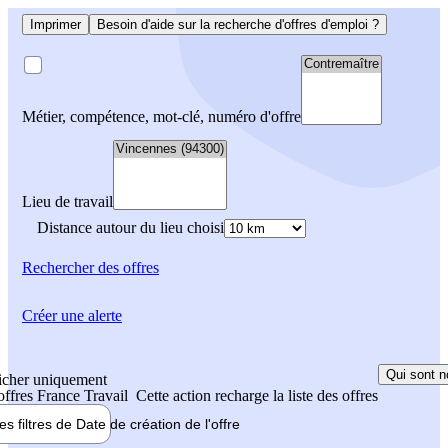
Imprimer
Besoin d'aide sur la recherche d'offres d'emploi ?
Métier, compétence, mot-clé, numéro d'offre
Lieu de travail
Distance autour du lieu choisi
Rechercher
des offres
Créer une alerte
Qui sont n
icher uniquement
 offres France Travail
Cette action recharge la liste des offres
les filtres de
Date de création
de l'offre