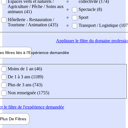
Espaces verts et naturels /
collectivité (174)
Agriculture / Pêche / Soins aux
Spectacle (8)
animaux (41)
Sport
Hôtellerie - Restauration /
Tourisme / Animation (435)
Transport / Logistique (107
Appliquer
le filtre du domaine professi
es filtres liés à l'
Expérience
demandée
ience demandée
Moins de 1 an (46)
De 1 à 3 ans (1189)
Plus de 3 ans (743)
Non renseignée (1755)
er
le filtre de l'expérience demandée
Plus De
Filtres