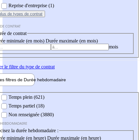
Reprise d'entreprise (1)
plus
de types de contrat
 DE CONTRAT
ée de contrat
ée minimale (en mois)
Durée maximale (en mois)
mois
er
le filtre du type de contrat
les filtres de
Durée hebdo
madaire
 hebdomadaire
Temps plein (621)
Temps partiel (18)
Non renseignée (3880)
 HEBDOMADAIRE
cisez la durée hebdomadaire :
ée minimale (en heure)
Durée maximale (en heure)