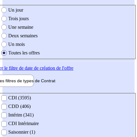
e création de l'offre
Un jour
Trois jours
Une semaine
Deux semaines
Un mois
Toutes les offres
er
le filtre de date de création de l'offre
les filtres de types de
Contrat
de contrat
CDI (3595)
CDD (406)
Intérim (341)
CDI Intérimaire
Saisonnier (1)