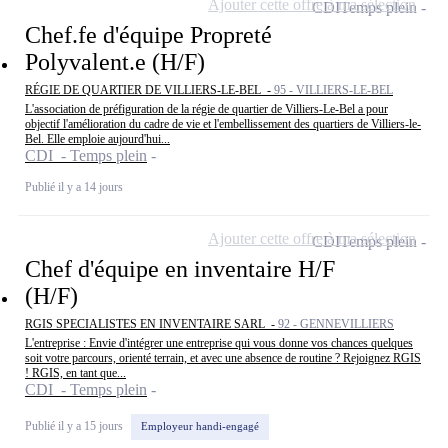
Ajouter cette offre à ma sélection
CDI
Temps plein
Chef.fe d'équipe Propreté
Polyvalent.e (H/F)
RÉGIE DE QUARTIER DE VILLIERS-LE-BEL -
95 - VILLIERS-LE-BEL
L'association de préfiguration de la régie de quartier de Villiers-Le-Bel a pour
objectif l'amélioration du cadre de vie et l'embellissement des quartiers de Villiers-le-
Bel. Elle emploie aujourd'hui...
CDI - Temps plein
Publié il y a 14 jours
Ajouter cette offre à ma sélection
CDI
Temps plein
Chef d'équipe en inventaire H/F
(H/F)
RGIS SPECIALISTES EN INVENTAIRE SARL -
92 - GENNEVILLIERS
L'entreprise : Envie d'intégrer une entreprise qui vous donne vos chances quelques
soit votre parcours, orienté terrain, et avec une absence de routine ? Rejoignez RGIS
! RGIS, en tant que...
CDI - Temps plein
Publié il y a 15 jours
Employeur handi-engagé