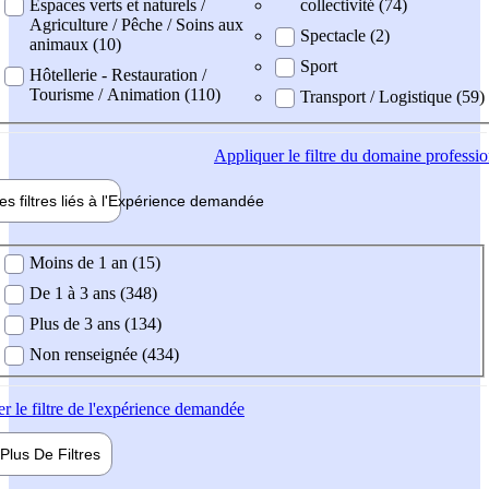
Espaces verts et naturels /
collectivité (74)
Agriculture / Pêche / Soins aux
Spectacle (2)
animaux (10)
Sport
Hôtellerie - Restauration /
Tourisme / Animation (110)
Transport / Logistique (59)
Appliquer
le filtre du domaine professi
es filtres liés à l'
Expérience
demandée
ience demandée
Moins de 1 an (15)
De 1 à 3 ans (348)
Plus de 3 ans (134)
Non renseignée (434)
er
le filtre de l'expérience demandée
Plus De
Filtres