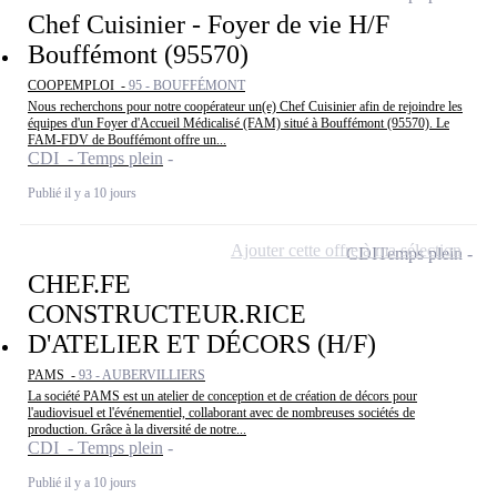
Chef Cuisinier - Foyer de vie H/F
Bouffémont (95570)
COOPEMPLOI -
95 - BOUFFÉMONT
Nous recherchons pour notre coopérateur un(e) Chef Cuisinier afin de rejoindre les
équipes d'un Foyer d'Accueil Médicalisé (FAM) situé à Bouffémont (95570). Le
FAM-FDV de Bouffémont offre un...
CDI - Temps plein
Publié il y a 10 jours
Ajouter cette offre à ma sélection
CDI
Temps plein
CHEF.FE
CONSTRUCTEUR.RICE
D'ATELIER ET DÉCORS (H/F)
PAMS -
93 - AUBERVILLIERS
La société PAMS est un atelier de conception et de création de décors pour
l'audiovisuel et l'événementiel, collaborant avec de nombreuses sociétés de
production. Grâce à la diversité de notre...
CDI - Temps plein
Publié il y a 10 jours