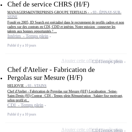
Chef de service CHRS (H/F)
MANAGERS&ENTREPRISES GROUPE TERTIALIS - -
93 - ÉPINAY-SUR-
SEINE
Fondé en 2005, ID Search est spécialisé dans le recrutement de profils cadres et non
cadres sur des contrats en CDI, CDD et intérim. Notre mission : connecter les
talents aux bonnes opportunités ! ...
Intérim - Temps plein
Publié il y a 10 jours
Ajouter cette offre à ma sélection
CDI
Temps plein
Chef d'Atelier - Fabrication de
Pergolas sur Mesure (H/F)
HELIOVIE -
93 - STAINS
Chef d'Atelier - Fabrication de Pergolas sur Mesure (H/F) Localisation : Seine-
Saint-Denis (93) Contrat : CDI - Temps plein Rémunération : Salaire fixe motivant,
selon profil et...
CDI - Temps plein
Publié il y a 10 jours
Ajouter cette offre à ma sélection
CDI
Temps plein