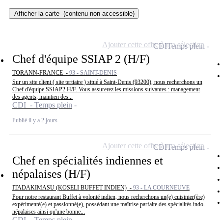
Afficher la carte
(contenu non-accessible)
Ajouter cette offre à ma sélection
CDI
Temps plein
Chef d'équipe SSIAP 2 (H/F)
TORANN-FRANCE -
93 - SAINT-DENIS
Sur un site client ( site tertiaire ) situé à Saint-Denis (93200), nous recherchons un
Chef d'équipe SSIAP2 H/F. Vous assurerez les missions suivantes : management
des agents, maintien des...
CDI - Temps plein
Publié il y a 2 jours
Ajouter cette offre à ma sélection
CDI
Temps plein
Chef en spécialités indiennes et
népalaises (H/F)
ITADAKIMASU (KOSELI BUFFET INDIEN) -
93 - LA COURNEUVE
Pour notre restaurant Buffet à volonté indien, nous recherchons un(e) cuisinier(ère)
expérimenté(e) et passionné(e), possédant une maîtrise parfaite des spécialités indo-
népalaises ainsi qu'une bonne...
CDI - Temps plein