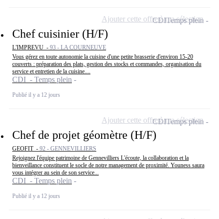
Ajouter cette offre à ma sélection
CDI
Temps plein
Chef cuisinier (H/F)
L'IMPREVU -
93 - LA COURNEUVE
Vous gérez en toute autonomie la cuisine d'une petite brasserie d'environ 15-20
couverts : préparation des plats, gestion des stocks et commandes, organisation du
service et entretien de la cuisine....
CDI - Temps plein
Publié il y a 12 jours
Ajouter cette offre à ma sélection
CDI
Temps plein
Chef de projet géomètre (H/F)
GEOFIT -
92 - GENNEVILLIERS
Rejoignez l'équipe patrimoine de Gennevilliers L'écoute, la collaboration et la
bienveillance constituent le socle de notre management de proximité. Youness saura
vous intégrer au sein de son service...
CDI - Temps plein
Publié il y a 12 jours