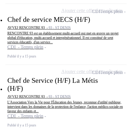
Ajouter cette offre à ma sélection
CDI
Temps plein
Chef de service MECS (H/F)
AVVEJ RENCONTRE 93 -
93 - ST DENIS
RENCONTRE 93 est un établissement multi-accueil qui met en œuvre un projet
global d'éducation, multi-accueil et intergénérationnel. Il est constitué de sept
services éducatifs, d'un service...
CDI - Temps plein
Publié il y a 15 jours
Ajouter cette offre à ma sélection
CDI
Temps plein
Chef de Service (H/F) La Métis
(H/F)
AVVEJ RENCONTRE 93 -
93 - ST DENIS
L'Association Vers la Vie pour l'Éducation des Jeunes, reconnue d'utilité publique,
intervient dans les domaines de la protection de l'enfance, l'action médico-sociale en
faveur des enfants et...
CDI - Temps plein
Publié il y a 15 jours