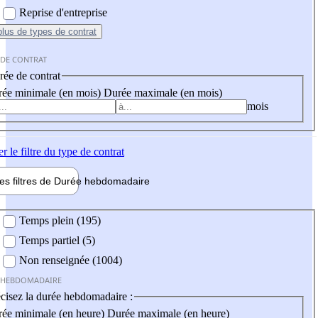
Reprise d'entreprise
plus
de types de contrat
 DE CONTRAT
ée de contrat
ée minimale (en mois)
Durée maximale (en mois)
mois
er
le filtre du type de contrat
les filtres de
Durée hebdo
madaire
 hebdomadaire
Temps plein (195)
Temps partiel (5)
Non renseignée (1004)
 HEBDOMADAIRE
cisez la durée hebdomadaire :
ée minimale (en heure)
Durée maximale (en heure)