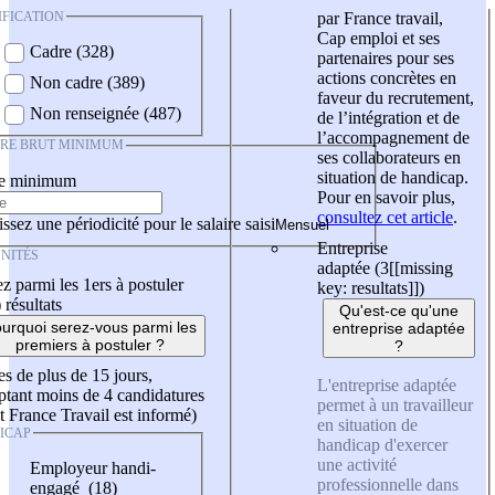
IFICATION
par France travail,
Cap emploi et ses
Cadre (328)
partenaires pour ses
actions concrètes en
Non cadre (389)
faveur du recrutement,
Non renseignée (487)
de l’intégration et de
l’accompagnement de
IRE BRUT MINIMUM
ses collaborateurs en
situation de handicap.
re minimum
Pour en savoir plus,
consultez cet article
.
ssez une périodicité pour le salaire saisi
Entreprise
NITÉS
adaptée (3
[[missing
z parmi les 1ers à postuler
key: resultats]]
)
)
résultats
Qu'est-ce qu'une
urquoi serez-vous parmi les
entreprise adaptée
premiers à postuler ?
?
es de plus de 15 jours,
L'entreprise adaptée
tant moins de 4 candidatures
permet à un travailleur
t France Travail est informé)
en situation de
ICAP
handicap d'exercer
une activité
Employeur handi-
professionnelle dans
engagé (18)