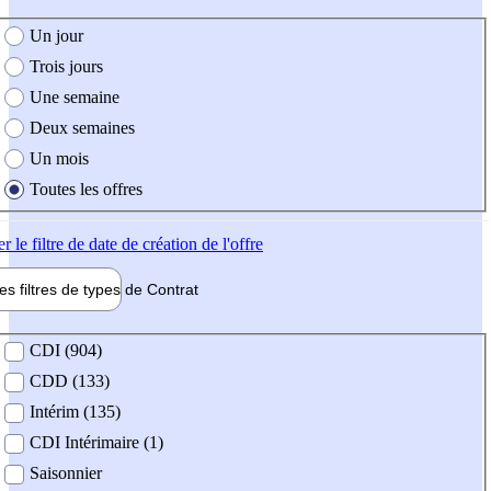
e création de l'offre
Un jour
Trois jours
Une semaine
Deux semaines
Un mois
Toutes les offres
er
le filtre de date de création de l'offre
les filtres de types de
Contrat
de contrat
CDI (904)
CDD (133)
Intérim (135)
CDI Intérimaire (1)
Saisonnier