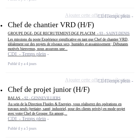
Ajouter cette offre à ma sélection
CDI
Temps plein
Chef de chantier VRD (H/F)
GROUPE DGE- DGE RECRUTEMENT-DGE PLACEM -
93 - SAINT-DENIS
Les missions du poste Expérience significative en tant que Chef de chantier VRD,
idéalement sur des projets de réseaux secs, humides et assainissement ; Débutants
motivés bienvenus, nous assurons une...
CDI - Temps plein
Publié il y a 4 jours
Ajouter cette offre à ma sélection
CDI
Temps plein
Chef de projet junior (H/F)
BALAS -
92 - GENNEVILLIERS
Au sein de la Direction Fluides & Energies, vous réaliserez des opérations en
travaux neufs (tertiaire, santé, industriel, pour des clients privés) en mode projet
avec votre Chef de Groupe. En amont,...
CDI - Temps plein
Publié il y a 5 jours