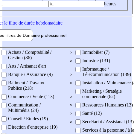
heures
er
le filtre de durée hebdomadaire
les filtres de
Domaine pro
fessionnel
ne professionel
Achats / Comptabilité /
Immobilier (7)
Gestion (86)
Industrie (131)
Arts / Artisanat d'art
Informatique /
Banque / Assurance (9)
Télécommunication (139)
Bâtiment / Travaux
Installation / Maintenance 
Publics (218)
Marketing / Stratégie
Commerce / Vente (113)
commerciale (62)
Communication /
Ressources Humaines (13)
Multimédia (24)
Santé (12)
Conseil / Etudes (19)
Secrétariat / Assistanat (13)
Direction d'entreprise (19)
Services à la personne / à l