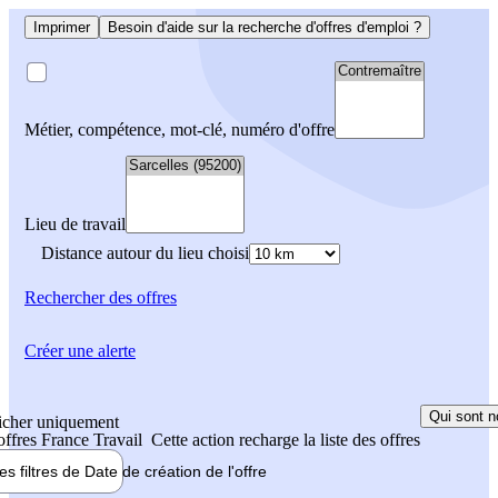
Imprimer
Besoin d'aide sur la recherche d'offres d'emploi ?
Métier, compétence, mot-clé, numéro d'offre
Lieu de travail
Distance autour du lieu choisi
Rechercher
des offres
Créer une alerte
Qui sont n
icher uniquement
 offres France Travail
Cette action recharge la liste des offres
les filtres de
Date de création
de l'offre