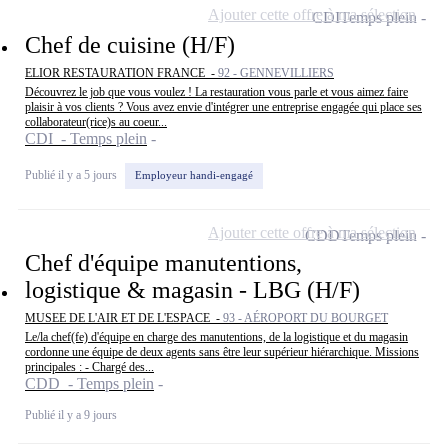
Ajouter cette offre à ma sélection
CDI
Temps plein
Chef de cuisine (H/F)
ELIOR RESTAURATION FRANCE -
92 - GENNEVILLIERS
Découvrez le job que vous voulez ! La restauration vous parle et vous aimez faire
plaisir à vos clients ? Vous avez envie d'intégrer une entreprise engagée qui place ses
collaborateur(rice)s au coeur...
CDI - Temps plein
Publié il y a 5 jours
Employeur handi-engagé
Ajouter cette offre à ma sélection
CDD
Temps plein
Chef d'équipe manutentions,
logistique & magasin - LBG (H/F)
MUSEE DE L'AIR ET DE L'ESPACE -
93 - AÉROPORT DU BOURGET
Le/la chef(fe) d'équipe en charge des manutentions, de la logistique et du magasin
cordonne une équipe de deux agents sans être leur supérieur hiérarchique. Missions
principales : - Chargé des...
CDD - Temps plein
Publié il y a 9 jours