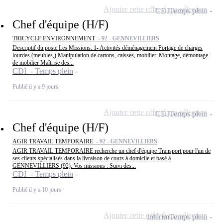
Ajouter cette offre à ma sélection
CDI
Temps plein
Chef d'équipe (H/F)
TRICYCLE ENVIRONNEMENT -
92 - GENNEVILLIERS
Descriptif du poste Les Missions: 1- Activités déménagement Portage de charges
lourdes (meubles,) Manipulation de cartons, caisses, mobilier. Montage, démontage
de mobilier Maîtrise des...
CDI - Temps plein
Publié il y a 9 jours
Ajouter cette offre à ma sélection
CDI
Temps plein
Chef d'équipe (H/F)
AGIR TRAVAIL TEMPORAIRE -
92 - GENNEVILLIERS
AGIR TRAVAIL TEMPORAIRE recherche un chef d'équipe Transport pour l'un de
ses clients spécialisés dans la livraison de cours à domicile et basé à
GENNEVILLIERS (92). Vos missions : Suivi des...
CDI - Temps plein
Publié il y a 10 jours
Ajouter cette offre à ma sélection
Intérim
Temps plein