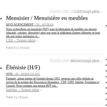
Ajouter cette offre à ma sélection
CDI
Temps plein
Menuisier / Menuisière en meubles
SEVE AGENCEMENT -
93 - SEVRAN
Nous recherchons un menuisier (H/F) pour la fabrication de meubles sur mesure
(placards, cuisines, dressings) ainsi que pour la réalisation d'autres éléments en bois
tels que portes intérieures et...
CDI - Temps plein
Publié il y a 19 jours
Ajouter cette offre à ma sélection
Intérim
Temps plein
Ébéniste (H/F)
OTTI -
93 - NOISY-LE-SEC
Partnaire, acteur majeur de l'emploi depuis 1952, propose une offre globale au
service de la gestion des Ressources Humaines : CDI, CDD, Intérim, Formation et
Conseil. Nous sommes une agence BTP qui...
Intérim - Temps plein
Publié il y a 9 jours