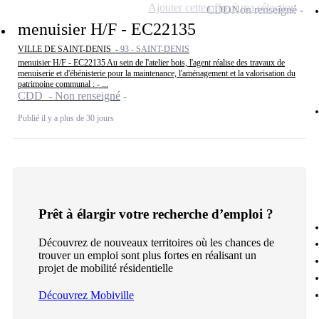
Ajouter cette offre à ma sélection
CDD
Non renseigné
menuisier H/F - EC22135
VILLE DE SAINT-DENIS -
93 - SAINT-DENIS
menuisier H/F - EC22135 Au sein de l'atelier bois, l'agent réalise des travaux de
menuiserie et d'ébénisterie pour la maintenance, l'aménagement et la valorisation du
patrimoine communal : - ...
CDD - Non renseigné
Publié il y a plus de 30 jours
Prêt à élargir votre recherche d’emploi ?
Découvrez de nouveaux territoires où les chances de
trouver un emploi sont plus fortes en réalisant un
projet de mobilité résidentielle
Découvrez Mobiville