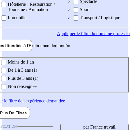
Spectacle
Hôtellerie - Restauration /
Tourisme / Animation
Sport
Immobilier
Transport / Logistique
Appliquer
le filtre du domaine professi
es filtres liés à l'
Expérience
demandée
ience demandée
Moins de 1 an
De 1 à 3 ans (1)
Plus de 3 ans (1)
Non renseignée
er
le filtre de l'expérience demandée
Plus De
Filtres
IFICATION
par France travail,