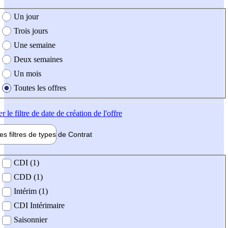
e création de l'offre
Un jour
Trois jours
Une semaine
Deux semaines
Un mois
Toutes les offres
er
le filtre de date de création de l'offre
les filtres de types de
Contrat
de contrat
CDI (1)
CDD (1)
Intérim (1)
CDI Intérimaire
Saisonnier