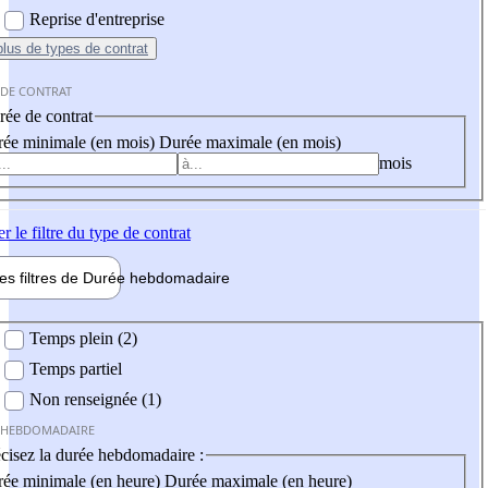
Reprise d'entreprise
plus
de types de contrat
 DE CONTRAT
ée de contrat
ée minimale (en mois)
Durée maximale (en mois)
mois
er
le filtre du type de contrat
les filtres de
Durée hebdo
madaire
 hebdomadaire
Temps plein (2)
Temps partiel
Non renseignée (1)
 HEBDOMADAIRE
cisez la durée hebdomadaire :
ée minimale (en heure)
Durée maximale (en heure)