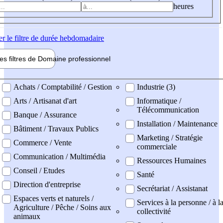
heures
er
le filtre de durée hebdomadaire
les filtres de
Domaine pro
fessionnel
ne professionel
Achats / Comptabilité / Gestion
Industrie (3)
Arts / Artisanat d'art
Informatique /
Télécommunication
Banque / Assurance
Installation / Maintenance
Bâtiment / Travaux Publics
Marketing / Stratégie
Commerce / Vente
commerciale
Communication / Multimédia
Ressources Humaines
Conseil / Etudes
Santé
Direction d'entreprise
Secrétariat / Assistanat
Espaces verts et naturels /
Services à la personne / à l
Agriculture / Pêche / Soins aux
collectivité
animaux