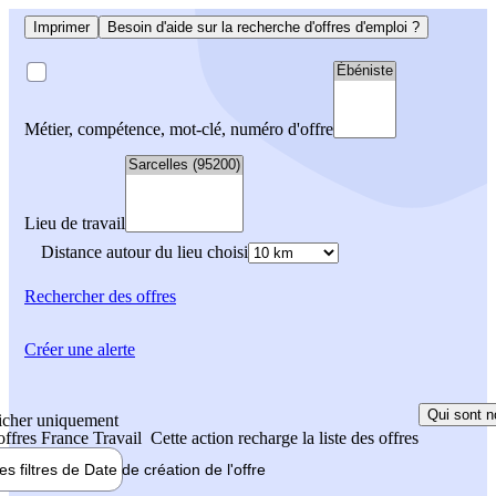
Imprimer
Besoin d'aide sur la recherche d'offres d'emploi ?
Métier, compétence, mot-clé, numéro d'offre
Lieu de travail
Distance autour du lieu choisi
Rechercher
des offres
Créer une alerte
Qui sont n
icher uniquement
 offres France Travail
Cette action recharge la liste des offres
les filtres de
Date de création
de l'offre