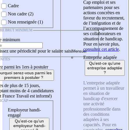
Cap emploi et ses
Cadre
partenaires pour ses
actions concrètes en
Non cadre (2)
faveur du recrutement,
Non renseignée (1)
de l’intégration et de
l’accompagnement de
IRE BRUT MINIMUM
ses collaborateurs en
situation de handicap.
re minimum
Pour en savoir plus,
consultez cet article
.
ssez une périodicité pour le salaire saisi
Entreprise adaptée
NITÉS
Qu'est-ce qu'une
z parmi les 1ers à postuler
entreprise adaptée
?
urquoi serez-vous parmi les
premiers à postuler ?
L'entreprise adaptée
es de plus de 15 jours,
permet à un travailleur
tant moins de 4 candidatures
en situation de
t France Travail est informé)
handicap d'exercer
ICAP
une activité
professionnelle dans
Employeur handi-
des conditions
engagé
adaptées à ses
Qu'est-ce qu'un
capacités. Pour en
employeur handi-
savoir plus,
consultez