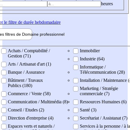
heures
er
le filtre de durée hebdomadaire
les filtres de
Domaine pro
fessionnel
ne professionel
Achats / Comptabilité /
Immobilier
Gestion (71)
Industrie (64)
Arts / Artisanat d'art (1)
Informatique /
Banque / Assurance
Télécommunication (28)
Bâtiment / Travaux
Installation / Maintenance 
Publics (180)
Marketing / Stratégie
Commerce / Vente (58)
commerciale (7)
Communication / Multimédia (8)
Ressources Humaines (6)
Conseil / Etudes (2)
Santé (3)
Direction d'entreprise (4)
Secrétariat / Assistanat (7)
Espaces verts et naturels /
Services à la personne / à l