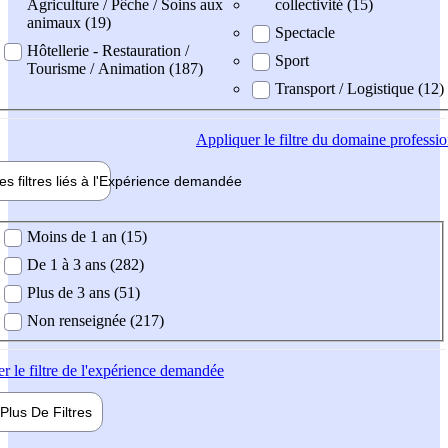
Agriculture / Pêche / Soins aux
collectivité (15)
animaux (19)
Spectacle
Hôtellerie - Restauration /
Sport
Tourisme / Animation (187)
Transport / Logistique (12)
Appliquer
le filtre du domaine professi
es filtres liés à l'
Expérience
demandée
ience demandée
Moins de 1 an (15)
De 1 à 3 ans (282)
Plus de 3 ans (51)
Non renseignée (217)
er
le filtre de l'expérience demandée
Plus De
Filtres