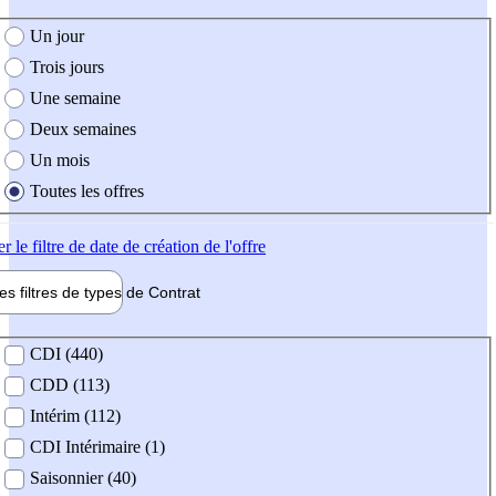
e création de l'offre
Un jour
Trois jours
Une semaine
Deux semaines
Un mois
Toutes les offres
er
le filtre de date de création de l'offre
les filtres de types de
Contrat
de contrat
CDI (440)
CDD (113)
Intérim (112)
CDI Intérimaire (1)
Saisonnier (40)