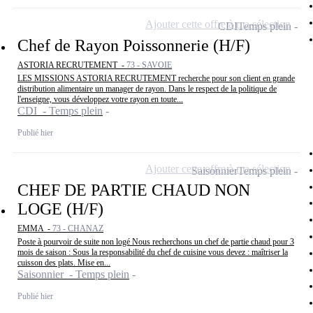
Ajouter cette offre à ma sélection
CDI
Temps plein
Chef de Rayon Poissonnerie (H/F)
ASTORIA RECRUTEMENT -
73 - SAVOIE
LES MISSIONS ASTORIA RECRUTEMENT recherche pour son client en grande
distribution alimentaire un manager de rayon. Dans le respect de la politique de
l'enseigne, vous développez votre rayon en toute...
CDI - Temps plein
Publié hier
Ajouter cette offre à ma sélection
Saisonnier
Temps plein
CHEF DE PARTIE CHAUD NON
LOGE (H/F)
EMMA -
73 - CHANAZ
Poste à pourvoir de suite non logé Nous recherchons un chef de partie chaud pour 3
mois de saison : Sous la responsabilité du chef de cuisine vous devez : maîtriser la
cuisson des plats. Mise en...
Saisonnier - Temps plein
Publié hier