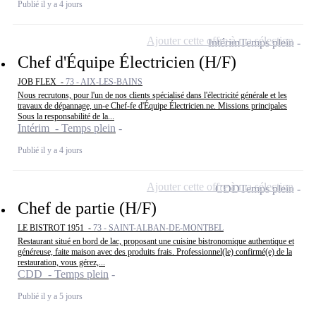
Publié il y a 4 jours
Ajouter cette offre à ma sélection
Intérim
Temps plein
Chef d'Équipe Électricien (H/F)
JOB FLEX -
73 - AIX-LES-BAINS
Nous recrutons, pour l'un de nos clients spécialisé dans l'électricité générale et les
travaux de dépannage, un-e Chef-fe d'Équipe Électricien.ne. Missions principales
Sous la responsabilité de la...
Intérim - Temps plein
Publié il y a 4 jours
Ajouter cette offre à ma sélection
CDD
Temps plein
Chef de partie (H/F)
LE BISTROT 1951 -
73 - SAINT-ALBAN-DE-MONTBEL
Restaurant situé en bord de lac, proposant une cuisine bistronomique authentique et
généreuse, faite maison avec des produits frais. Professionnel(le) confirmé(e) de la
restauration, vous gérez,...
CDD - Temps plein
Publié il y a 5 jours