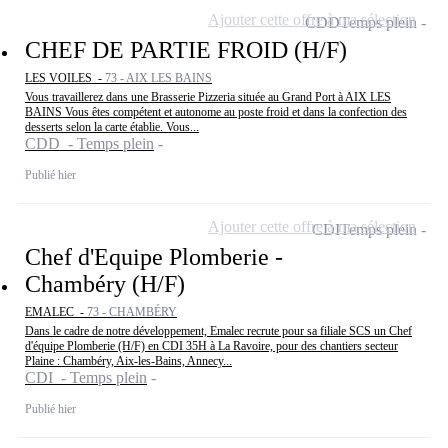
Ajouter cette offre à ma sélection
CDD
Temps plein
CHEF DE PARTIE FROID (H/F)
LES VOILES -
73 - AIX LES BAINS
Vous travaillerez dans une Brasserie Pizzeria située au Grand Port à AIX LES
BAINS Vous êtes compétent et autonome au poste froid et dans la confection des
desserts selon la carte établie. Vous...
CDD - Temps plein
Publié hier
Ajouter cette offre à ma sélection
CDI
Temps plein
Chef d'Equipe Plomberie -
Chambéry (H/F)
EMALEC -
73 - CHAMBÉRY
Dans le cadre de notre développement, Emalec recrute pour sa filiale SCS un Chef
d'équipe Plomberie (H/F) en CDI 35H à La Ravoire, pour des chantiers secteur
Plaine : Chambéry, Aix-les-Bains, Annecy...
CDI - Temps plein
Publié hier