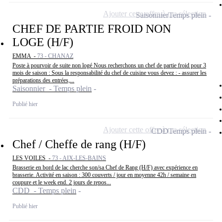
Ajouter cette offre à ma sélection
Saisonnier
Temps plein
CHEF DE PARTIE FROID NON
LOGE (H/F)
EMMA -
73 - CHANAZ
Poste à pourvoir de suite non logé Nous recherchons un chef de partie froid pour 3
mois de saison : Sous la responsabilité du chef de cuisine vous devez : - assurer les
préparations des entrées,...
Saisonnier - Temps plein
Publié hier
Ajouter cette offre à ma sélection
CDD
Temps plein
Chef / Cheffe de rang (H/F)
LES VOILES -
73 - AIX-LES-BAINS
Brasserie en bord de lac cherche son/sa Chef de Rang (H/F) avec expérience en
brasserie. Activité en saison : 300 couverts / jour en moyenne 42h / semaine en
coupure et le week end. 2 jours de repos...
CDD - Temps plein
Publié hier