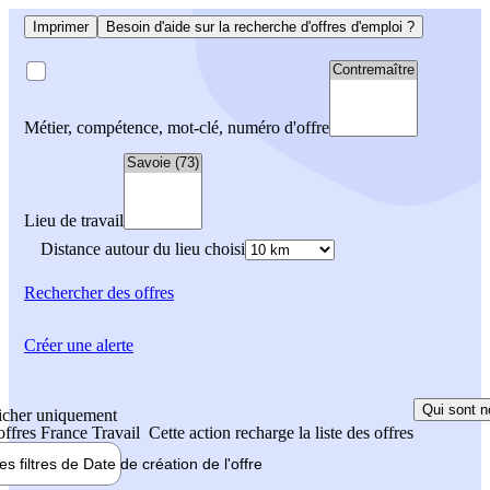
Imprimer
Besoin d'aide sur la recherche d'offres d'emploi ?
Métier, compétence, mot-clé, numéro d'offre
Lieu de travail
Distance autour du lieu choisi
Rechercher
des offres
Créer une alerte
Qui sont n
icher uniquement
 offres France Travail
Cette action recharge la liste des offres
les filtres de
Date de création
de l'offre