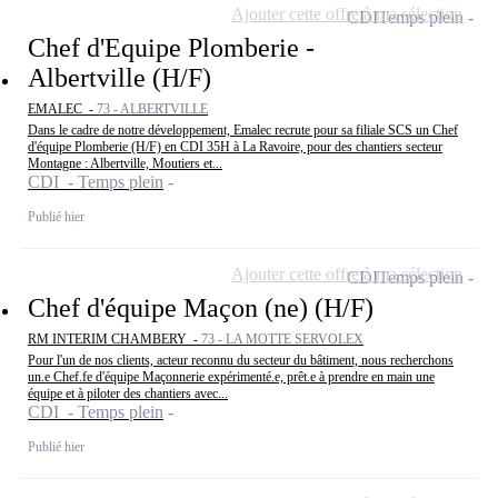
Ajouter cette offre à ma sélection
CDI
Temps plein
Chef d'Equipe Plomberie -
Albertville (H/F)
EMALEC -
73 - ALBERTVILLE
Dans le cadre de notre développement, Emalec recrute pour sa filiale SCS un Chef
d'équipe Plomberie (H/F) en CDI 35H à La Ravoire, pour des chantiers secteur
Montagne : Albertville, Moutiers et...
CDI - Temps plein
Publié hier
Ajouter cette offre à ma sélection
CDI
Temps plein
Chef d'équipe Maçon (ne) (H/F)
RM INTERIM CHAMBERY -
73 - LA MOTTE SERVOLEX
Pour l'un de nos clients, acteur reconnu du secteur du bâtiment, nous recherchons
un.e Chef.fe d'équipe Maçonnerie expérimenté.e, prêt.e à prendre en main une
équipe et à piloter des chantiers avec...
CDI - Temps plein
Publié hier