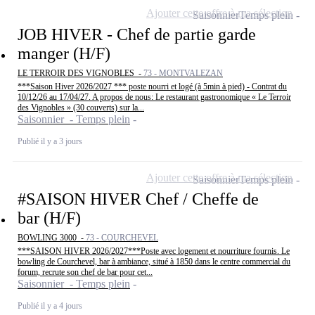
Ajouter cette offre à ma sélection
Saisonnier
Temps plein
JOB HIVER - Chef de partie garde
manger (H/F)
LE TERROIR DES VIGNOBLES -
73 - MONTVALEZAN
***Saison Hiver 2026/2027 *** poste nourri et logé (à 5min à pied) - Contrat du
10/12/26 au 17/04/27. A propos de nous: Le restaurant gastronomique « Le Terroir
des Vignobles » (30 couverts) sur la...
Saisonnier - Temps plein
Publié il y a 3 jours
Ajouter cette offre à ma sélection
Saisonnier
Temps plein
#SAISON HIVER Chef / Cheffe de
bar (H/F)
BOWLING 3000 -
73 - COURCHEVEL
***SAISON HIVER 2026/2027***Poste avec logement et nourriture fournis. Le
bowling de Courchevel, bar à ambiance, situé à 1850 dans le centre commercial du
forum, recrute son chef de bar pour cet...
Saisonnier - Temps plein
Publié il y a 4 jours