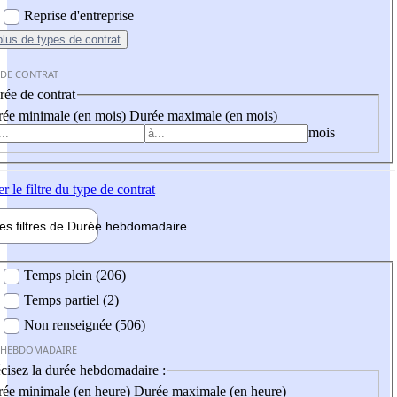
Reprise d'entreprise
plus
de types de contrat
 DE CONTRAT
ée de contrat
ée minimale (en mois)
Durée maximale (en mois)
mois
er
le filtre du type de contrat
les filtres de
Durée hebdo
madaire
 hebdomadaire
Temps plein (206)
Temps partiel (2)
Non renseignée (506)
 HEBDOMADAIRE
cisez la durée hebdomadaire :
ée minimale (en heure)
Durée maximale (en heure)