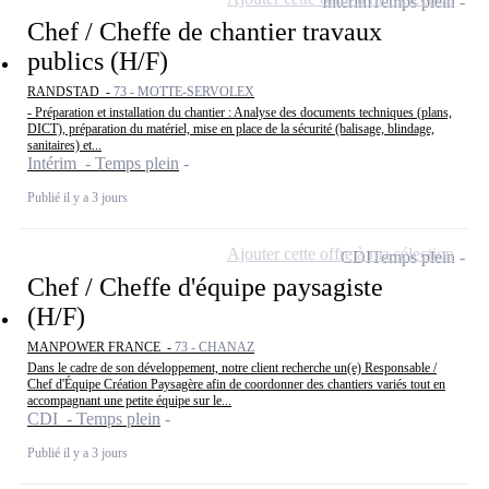
Intérim
Temps plein
Chef / Cheffe de chantier travaux
publics (H/F)
RANDSTAD -
73 - MOTTE-SERVOLEX
- Préparation et installation du chantier : Analyse des documents techniques (plans,
DICT), préparation du matériel, mise en place de la sécurité (balisage, blindage,
sanitaires) et...
Intérim - Temps plein
Publié il y a 3 jours
Ajouter cette offre à ma sélection
CDI
Temps plein
Chef / Cheffe d'équipe paysagiste
(H/F)
MANPOWER FRANCE -
73 - CHANAZ
Dans le cadre de son développement, notre client recherche un(e) Responsable /
Chef d'Équipe Création Paysagère afin de coordonner des chantiers variés tout en
accompagnant une petite équipe sur le...
CDI - Temps plein
Publié il y a 3 jours