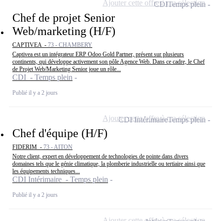
Ajouter cette offre à ma sélection
CDI
Temps plein
Chef de projet Senior
Web/marketing (H/F)
CAPTIVEA -
73 - CHAMBERY
Captivea est un intégrateur ERP Odoo Gold Partner, présent sur plusieurs
continents, qui développe activement son pôle Agence Web. Dans ce cadre, le Chef
de Projet Web/Marketing Senior joue un rôle...
CDI - Temps plein
Publié il y a 2 jours
Ajouter cette offre à ma sélection
CDI Intérimaire
Temps plein
Chef d'équipe (H/F)
FIDERIM -
73 - AITON
Notre client, expert en développement de technologies de pointe dans divers
domaines tels que le génie climatique, la plomberie industrielle ou tertiaire ainsi que
les équipements techniques...
CDI Intérimaire - Temps plein
Publié il y a 2 jours
Ajouter cette offre à ma sélection