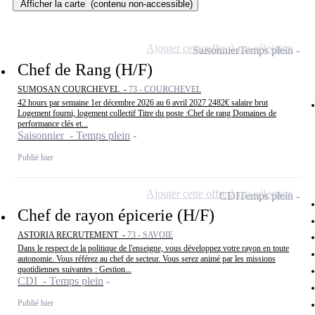
Afficher la carte
(contenu non-accessible)
Ajouter cette offre à ma sélection
Saisonnier
Temps plein
Chef de Rang (H/F)
SUMOSAN COURCHEVEL -
73 - COURCHEVEL
42 hours par semaine 1er décembre 2026 au 6 avril 2027 2482€ salaire brut
Logement fourni, logement collectif Titre du poste :Chef de rang Domaines de
performance clés et...
Saisonnier - Temps plein
Publié hier
Ajouter cette offre à ma sélection
CDI
Temps plein
Chef de rayon épicerie (H/F)
ASTORIA RECRUTEMENT -
73 - SAVOIE
Dans le respect de la politique de l'enseigne, vous développez votre rayon en toute
autonomie. Vous référez au chef de secteur. Vous serez animé par les missions
quotidiennes suivantes : Gestion...
CDI - Temps plein
Publié hier