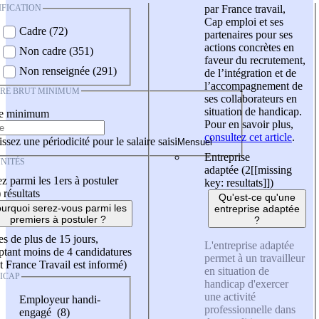
IFICATION
par France travail,
Cap emploi et ses
Cadre (72)
partenaires pour ses
actions concrètes en
Non cadre (351)
faveur du recrutement,
Non renseignée (291)
de l’intégration et de
l’accompagnement de
IRE BRUT MINIMUM
ses collaborateurs en
situation de handicap.
re minimum
Pour en savoir plus,
consultez cet article
.
ssez une périodicité pour le salaire saisi
Entreprise
NITÉS
adaptée (2
[[missing
z parmi les 1ers à postuler
key: resultats]]
)
)
résultats
Qu'est-ce qu'une
urquoi serez-vous parmi les
entreprise adaptée
premiers à postuler ?
?
es de plus de 15 jours,
L'entreprise adaptée
tant moins de 4 candidatures
permet à un travailleur
t France Travail est informé)
en situation de
ICAP
handicap d'exercer
une activité
Employeur handi-
professionnelle dans
engagé (8)