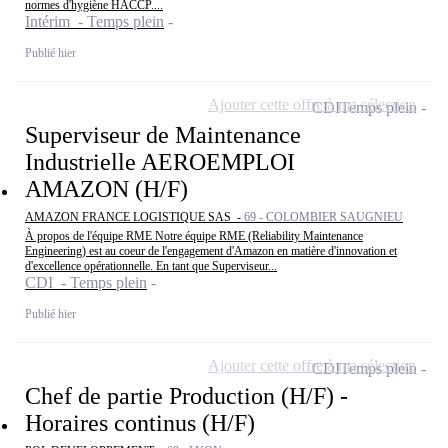
normes d'hygiène HACCP....
Intérim - Temps plein
Publié hier
Ajouter cette offre à ma sélection
CDI
Temps plein
Superviseur de Maintenance
Industrielle AEROEMPLOI
AMAZON (H/F)
AMAZON FRANCE LOGISTIQUE SAS -
69 - COLOMBIER SAUGNIEU
À propos de l'équipe RME Notre équipe RME (Reliability Maintenance
Engineering) est au coeur de l'engagement d'Amazon en matière d'innovation et
d'excellence opérationnelle. En tant que Superviseur...
CDI - Temps plein
Publié hier
Ajouter cette offre à ma sélection
CDI
Temps plein
Chef de partie Production (H/F) -
Horaires continus (H/F)