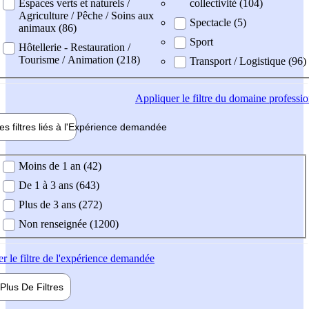
Espaces verts et naturels /
collectivité (104)
Agriculture / Pêche / Soins aux
Spectacle (5)
animaux (86)
Sport
Hôtellerie - Restauration /
Tourisme / Animation (218)
Transport / Logistique (96)
Appliquer
le filtre du domaine professi
es filtres liés à l'
Expérience
demandée
ience demandée
Moins de 1 an (42)
De 1 à 3 ans (643)
Plus de 3 ans (272)
Non renseignée (1200)
er
le filtre de l'expérience demandée
Plus De
Filtres