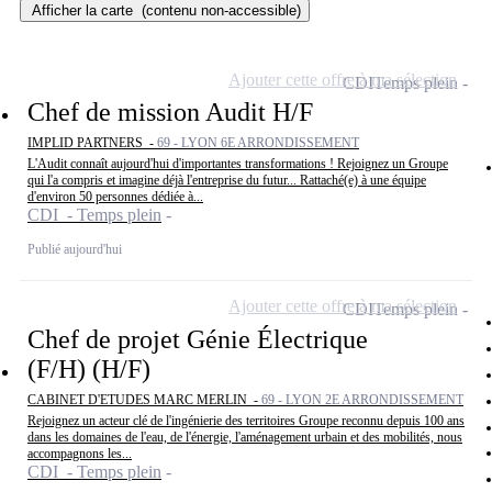
Afficher la carte
(contenu non-accessible)
Ajouter cette offre à ma sélection
CDI
Temps plein
Chef de mission Audit H/F
IMPLID PARTNERS -
69 - LYON 6E ARRONDISSEMENT
L'Audit connaît aujourd'hui d'importantes transformations ! Rejoignez un Groupe
qui l'a compris et imagine déjà l'entreprise du futur... Rattaché(e) à une équipe
d'environ 50 personnes dédiée à...
CDI - Temps plein
Publié aujourd'hui
Ajouter cette offre à ma sélection
CDI
Temps plein
Chef de projet Génie Électrique
(F/H) (H/F)
CABINET D'ETUDES MARC MERLIN -
69 - LYON 2E ARRONDISSEMENT
Rejoignez un acteur clé de l'ingénierie des territoires Groupe reconnu depuis 100 ans
dans les domaines de l'eau, de l'énergie, l'aménagement urbain et des mobilités, nous
accompagnons les...
CDI - Temps plein