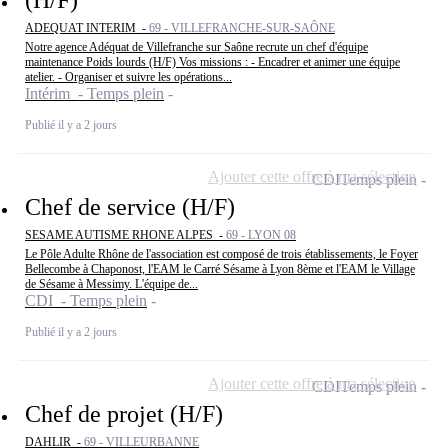
(H/F)
ADEQUAT INTERIM -
69 - VILLEFRANCHE-SUR-SAÔNE
Notre agence Adéquat de Villefranche sur Saône recrute un chef d'équipe
maintenance Poids lourds (H/F) Vos missions : - Encadrer et animer une équipe
atelier. - Organiser et suivre les opérations...
Intérim - Temps plein
Publié il y a 2 jours
Ajouter cette offre à ma sélection
CDI
Temps plein
Chef de service (H/F)
SESAME AUTISME RHONE ALPES -
69 - LYON 08
Le Pôle Adulte Rhône de l'association est composé de trois établissements, le Foyer
Bellecombe à Chaponost, l'EAM le Carré Sésame à Lyon 8ème et l'EAM le Village
de Sésame à Messimy. L'équipe de...
CDI - Temps plein
Publié il y a 2 jours
Ajouter cette offre à ma sélection
CDI
Temps plein
Chef de projet (H/F)
DAHLIR -
69 - VILLEURBANNE