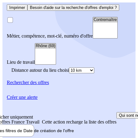
Imprimer
Besoin d'aide sur la recherche d'offres d'emploi ?
Métier, compétence, mot-clé, numéro d'offre
Lieu de travail
Distance autour du lieu choisi
Rechercher
des offres
Créer une alerte
Qui sont n
icher uniquement
 offres France Travail
Cette action recharge la liste des offres
les filtres de
Date de création
de l'offre