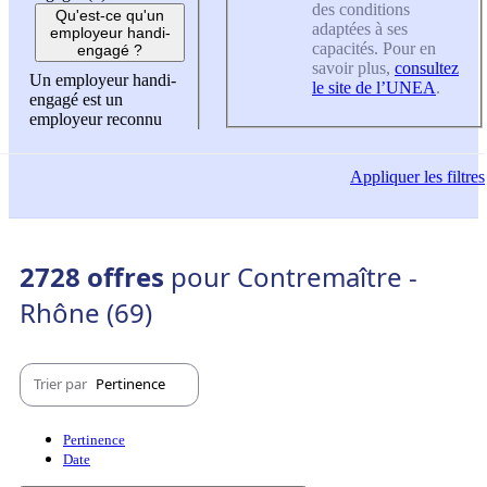
des conditions
Qu'est-ce qu'un
adaptées à ses
employeur handi-
capacités. Pour en
engagé ?
savoir plus,
consultez
Un employeur handi-
le site de l’UNEA
.
engagé est un
employeur reconnu
Appliquer
les filtres
2728 offres
pour Contremaître -
Rhône (69)
Trier par
Pertinence
Pertinence
Date