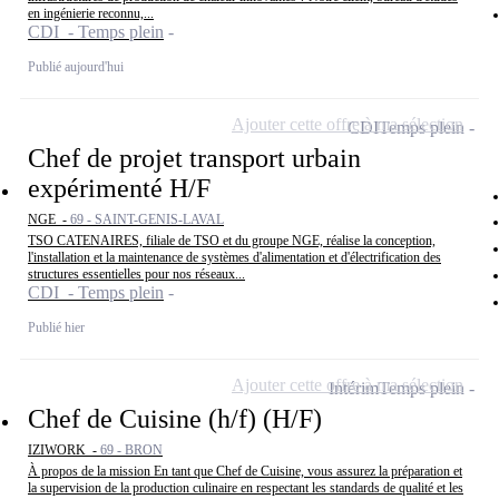
en ingénierie reconnu,...
CDI - Temps plein
Publié aujourd'hui
Ajouter cette offre à ma sélection
CDI
Temps plein
Chef de projet transport urbain
expérimenté H/F
NGE -
69 - SAINT-GENIS-LAVAL
TSO CATENAIRES, filiale de TSO et du groupe NGE, réalise la conception,
l'installation et la maintenance de systèmes d'alimentation et d'électrification des
structures essentielles pour nos réseaux...
CDI - Temps plein
Publié hier
Ajouter cette offre à ma sélection
Intérim
Temps plein
Chef de Cuisine (h/f) (H/F)
IZIWORK -
69 - BRON
À propos de la mission En tant que Chef de Cuisine, vous assurez la préparation et
la supervision de la production culinaire en respectant les standards de qualité et les