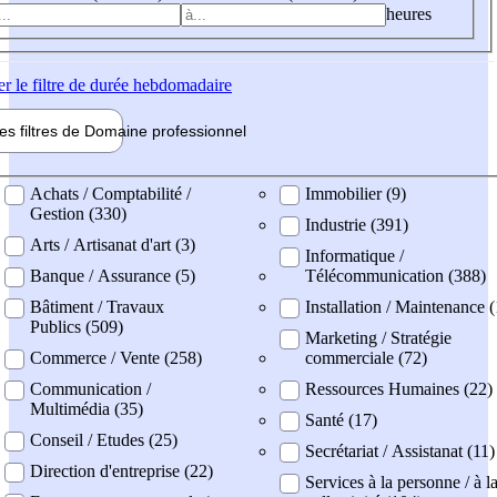
heures
er
le filtre de durée hebdomadaire
les filtres de
Domaine pro
fessionnel
ne professionel
Achats / Comptabilité /
Immobilier (9)
Gestion (330)
Industrie (391)
Arts / Artisanat d'art (3)
Informatique /
Banque / Assurance (5)
Télécommunication (388)
Bâtiment / Travaux
Installation / Maintenance 
Publics (509)
Marketing / Stratégie
Commerce / Vente (258)
commerciale (72)
Communication /
Ressources Humaines (22)
Multimédia (35)
Santé (17)
Conseil / Etudes (25)
Secrétariat / Assistanat (11)
Direction d'entreprise (22)
Services à la personne / à l