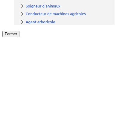
Fermer
Fermer
le détail de l'offre
/
Offre
sur
Offre précéden