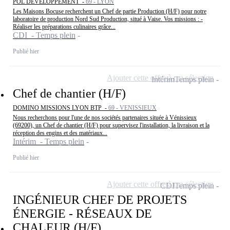
POL DEVELOPPEMENT -
69 - LYON
Les Maisons Bocuse recherchent un Chef de partie Production (H/F) pour notre
laboratoire de production Nord Sud Production, situé à Vaise. Vos missions : -
Réaliser les préparations culinaires grâce...
CDI - Temps plein
Publié hier
Ajouter cette offre à ma sélection
Intérim
Temps plein
Chef de chantier (H/F)
DOMINO MISSIONS LYON BTP -
69 - VENISSIEUX
Nous recherchons pour l'une de nos sociétés partenaires située à Vénissieux
(69200), un Chef de chantier (H/F) pour supervisez l'installation, la livraison et la
réception des engins et des matériaux...
Intérim - Temps plein
Publié hier
Ajouter cette offre à ma sélection
CDI
Temps plein
INGÉNIEUR CHEF DE PROJETS
ÉNERGIE - RÉSEAUX DE
CHALEUR (H/F)