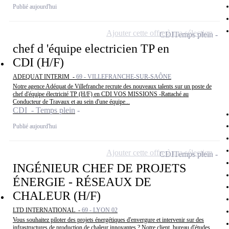
Publié aujourd'hui
Ajouter cette offre à ma sélection
CDI
Temps plein
chef d 'équipe electricien TP en
CDI (H/F)
ADEQUAT INTERIM -
69 - VILLEFRANCHE-SUR-SAÔNE
Notre agence Adéquat de Villefranche recrute des nouveaux talents sur un poste de
chef d'équipe électricité TP (H/F) en CDI VOS MISSIONS -Rattaché au
Conducteur de Travaux et au sein d'une équipe...
CDI - Temps plein
Publié aujourd'hui
Ajouter cette offre à ma sélection
CDI
Temps plein
INGÉNIEUR CHEF DE PROJETS
ÉNERGIE - RÉSEAUX DE
CHALEUR (H/F)
LTD INTERNATIONAL -
69 - LYON 02
Vous souhaitez piloter des projets énergétiques d'envergure et intervenir sur des
infrastructures de production de chaleur innovantes ? Notre client, bureau d'études