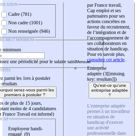
IFICATION
par France travail,
Cap emploi et ses
Cadre (781)
partenaires pour ses
actions concrètes en
Non cadre (1001)
faveur du recrutement,
Non renseignée (946)
de l’intégration et de
l’accompagnement de
IRE BRUT MINIMUM
ses collaborateurs en
situation de handicap.
re minimum
Pour en savoir plus,
consultez cet article
.
ssez une périodicité pour le salaire saisi
Entreprise
NITÉS
adaptée (3
[[missing
z parmi les 1ers à postuler
key: resultats]]
)
)
résultats
Qu'est-ce qu'une
urquoi serez-vous parmi les
entreprise adaptée
premiers à postuler ?
?
es de plus de 15 jours,
L'entreprise adaptée
tant moins de 4 candidatures
permet à un travailleur
t France Travail est informé)
en situation de
ICAP
handicap d'exercer
une activité
Employeur handi-
professionnelle dans
engagé (9)