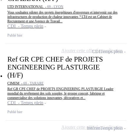
LTD INTERNATIONAL -
69 - LYON
Vous souhaitez piloter des projets énergétiques d'envergure et intervenir sur des
infrastructures de production de chaleur innovantes ? LTd est un Cabinet de
Recrutement et une Agence de Travail...
CDI - Temps plein
Publié hier
Ajouter cette offre à ma sélection
CDI
Temps plein
Ref GR CPE CHEF de PROJETS
ENGINEERING PLASTURGIE
(H/F)
CIMEM -
69 - TARARE
Ref GR CPE CHEF de PROJETS ENGINEERING PLASTURGIE Leader
mondial du revêtement des sols souples, le groupe conçoit, fabrique et
commercialise des solutions innovantes, décoratives et...
CDI - Temps plein
Publié hier
Ajouter cette offre à ma sélection
Intérim
Temps plein