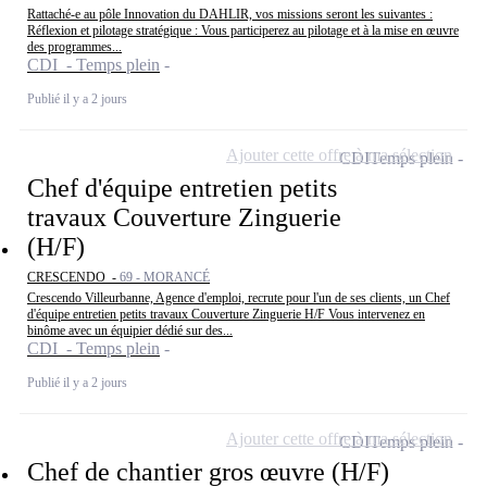
Rattaché-e au pôle Innovation du DAHLIR, vos missions seront les suivantes :
Réflexion et pilotage stratégique : Vous participerez au pilotage et à la mise en œuvre
des programmes...
CDI - Temps plein
Publié il y a 2 jours
Ajouter cette offre à ma sélection
CDI
Temps plein
Chef d'équipe entretien petits
travaux Couverture Zinguerie
(H/F)
CRESCENDO -
69 - MORANCÉ
Crescendo Villeurbanne, Agence d'emploi, recrute pour l'un de ses clients, un Chef
d'équipe entretien petits travaux Couverture Zinguerie H/F Vous intervenez en
binôme avec un équipier dédié sur des...
CDI - Temps plein
Publié il y a 2 jours
Ajouter cette offre à ma sélection
CDI
Temps plein
Chef de chantier gros œuvre (H/F)