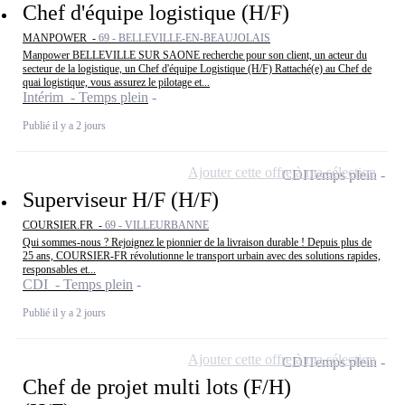
Chef d'équipe logistique (H/F)
MANPOWER -
69 - BELLEVILLE-EN-BEAUJOLAIS
Manpower BELLEVILLE SUR SAONE recherche pour son client, un acteur du
secteur de la logistique, un Chef d'équipe Logistique (H/F) Rattaché(e) au Chef de
quai logistique, vous assurez le pilotage et...
Intérim - Temps plein
Publié il y a 2 jours
Ajouter cette offre à ma sélection
CDI
Temps plein
Superviseur H/F (H/F)
COURSIER.FR -
69 - VILLEURBANNE
Qui sommes-nous ? Rejoignez le pionnier de la livraison durable ! Depuis plus de
25 ans, COURSIER-FR révolutionne le transport urbain avec des solutions rapides,
responsables et...
CDI - Temps plein
Publié il y a 2 jours
Ajouter cette offre à ma sélection
CDI
Temps plein
Chef de projet multi lots (F/H)