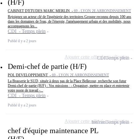
(H/F)
CABINET D'ETUDES MARC MERLIN -
69 - LYON 2E ARRONDISSEMENT
Rejoignez un acteur clé de l'ingénierie des territoires Groupe reconnu depuis 100 ans
dans les domaines de l'eau, de l'énergie, l'aménagement urbain et des mobilités, nous
accompagnons les...
CDI - Temps plein
Publié il y a 2 jours
Ajouter cette offre à ma sélection
CDI
Temps plein
Demi-chef de partie (H/F)
POL DEVELOPPEMENT -
69 - LYON 2E ARRONDISSEMENT
La Brasserie le SUD, située à deux pas de la Place Bellecour, recherche son futur
Demi-chef de partie (H/F) : Vos missions : - Organiser, mettre en place et entretenir
votre poste de travail -...
CDI - Temps plein
Publié il y a 2 jours
Ajouter cette offre à ma sélection
Intérim
Temps plein
chef d'équipe maintenance PL