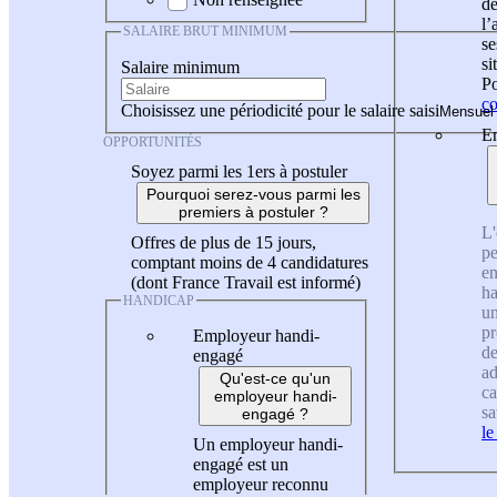
de
l
SALAIRE BRUT MINIMUM
se
si
Salaire minimum
Po
co
Choisissez une périodicité pour le salaire saisi
En
OPPORTUNITÉS
Soyez parmi les 1ers à postuler
Pourquoi serez-vous parmi les
premiers à postuler ?
L'
Offres de plus de 15 jours,
pe
comptant moins de 4 candidatures
en
(dont France Travail est informé)
ha
HANDICAP
un
pr
Employeur handi-
de
engagé
ad
Qu'est-ce qu'un
ca
employeur handi-
sa
engagé ?
le
Un employeur handi-
engagé est un
employeur reconnu