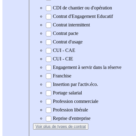
CDI de chantier ou d'opération
Contrat d'Engagement Educatif
Contrat intermittent
Contrat pacte
Contrat d'usage
CUI - CAE
CUI - CIE
Engagement à servir dans la réserve
Franchise
Insertion par l'activ.éco.
Portage salarial
Profession commerciale
Profession libérale
Reprise d'entreprise
Voir plus
de types de contrat