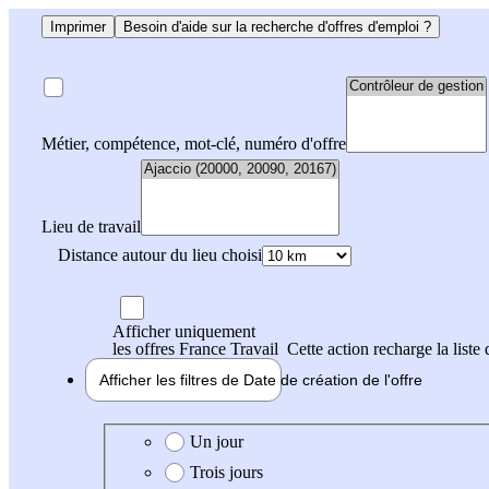
Imprimer
Besoin d'aide sur la recherche d'offres d'emploi ?
Métier, compétence, mot-clé, numéro d'offre
Lieu de travail
Distance autour du lieu choisi
Afficher uniquement
les offres France Travail
Cette action recharge la liste 
Afficher les filtres de
Date de création
de l'offre
Date de création de l'offre
Un jour
Trois jours