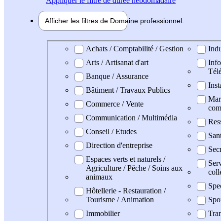
Appliquer
le filtre de durée hebdomadaire
Afficher les filtres de
Domaine pro
fessionnel
Domaine professionel
Achats / Comptabilité / Gestion
Indu
Arts / Artisanat d'art
Info
Tél
Banque / Assurance
Inst
Bâtiment / Travaux Publics
Mark
Commerce / Vente
com
Communication / Multimédia
Res
Conseil / Etudes
San
Direction d'entreprise
Secr
Espaces verts et naturels /
Serv
Agriculture / Pêche / Soins aux
coll
animaux
Spe
Hôtellerie - Restauration /
Tourisme / Animation
Spo
Immobilier
Tran