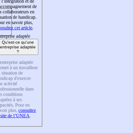
 l’intégration et de
’accompagnement de
s collaborateurs en
tuation de handicap.
ur en savoir plus,
nsultez cet article
.
treprise adaptée
Qu'est-ce qu'une
entreprise adaptée
?
entreprise adaptée
rmet à un travailleur
 situation de
ndicap d'exercer
e activité
ofessionnelle dans
s conditions
aptées à ses
pacités. Pour en
voir plus,
consultez
 site de l’UNEA
.