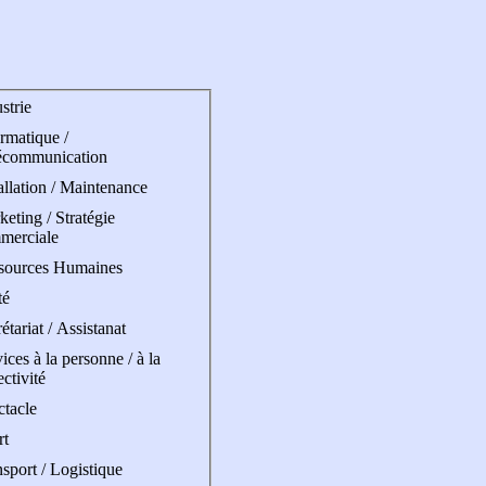
strie
rmatique /
écommunication
allation / Maintenance
eting / Stratégie
merciale
sources Humaines
té
étariat / Assistanat
ices à la personne / à la
ectivité
ctacle
rt
sport / Logistique