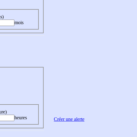
s)
mois
ure)
heures
Créer une alerte