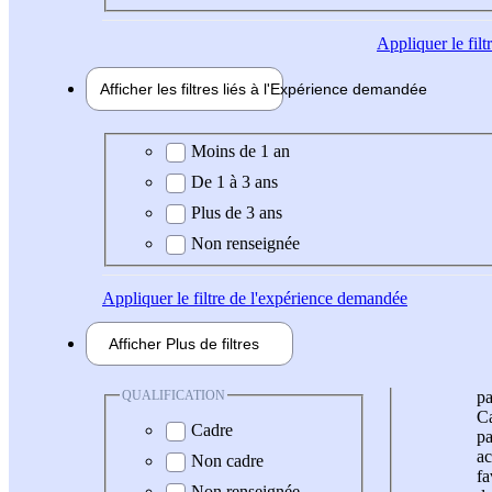
Appliquer
le fil
Afficher les filtres liés à l'
Expérience
demandée
Expérience demandée
Moins de 1 an
De 1 à 3 ans
Plus de 3 ans
Non renseignée
Appliquer
le filtre de l'expérience demandée
Afficher
Plus de
filtres
QUALIFICATION
pa
Ca
Cadre
pa
ac
Non cadre
fa
Non renseignée