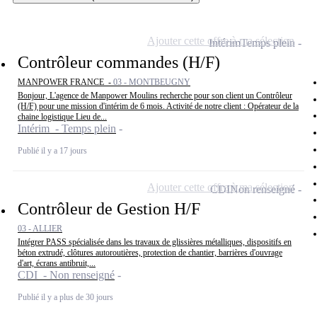
Ajouter cette offre à ma sélection
Intérim
Temps plein
Contrôleur commandes (H/F)
MANPOWER FRANCE -
03 - MONTBEUGNY
Bonjour, L'agence de Manpower Moulins recherche pour son client un Contrôleur
(H/F) pour une mission d'intérim de 6 mois. Activité de notre client : Opérateur de la
chaine logistique Lieu de...
Intérim - Temps plein
Publié il y a 17 jours
Ajouter cette offre à ma sélection
CDI
Non renseigné
Contrôleur de Gestion H/F
03 - ALLIER
Intégrer PASS spécialisée dans les travaux de glissières métalliques, dispositifs en
béton extrudé, clôtures autoroutières, protection de chantier, barrières d'ouvrage
d'art, écrans antibruit,...
CDI - Non renseigné
Publié il y a plus de 30 jours