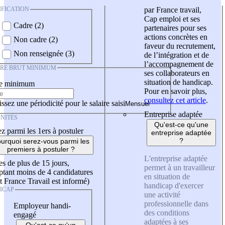
IFICATION
par France travail,
Cap emploi et ses
Cadre (2)
partenaires pour ses
actions concrètes en
Non cadre (2)
faveur du recrutement,
Non renseignée (3)
de l’intégration et de
l’accompagnement de
IRE BRUT MINIMUM
ses collaborateurs en
situation de handicap.
re minimum
Pour en savoir plus,
consultez cet article
.
ssez une périodicité pour le salaire saisi
Entreprise adaptée
NITÉS
Qu'est-ce qu'une
z parmi les 1ers à postuler
entreprise adaptée
?
urquoi serez-vous parmi les
premiers à postuler ?
L'entreprise adaptée
es de plus de 15 jours,
permet à un travailleur
tant moins de 4 candidatures
en situation de
t France Travail est informé)
handicap d'exercer
ICAP
une activité
professionnelle dans
Employeur handi-
des conditions
engagé
adaptées à ses
Qu'est-ce qu'un