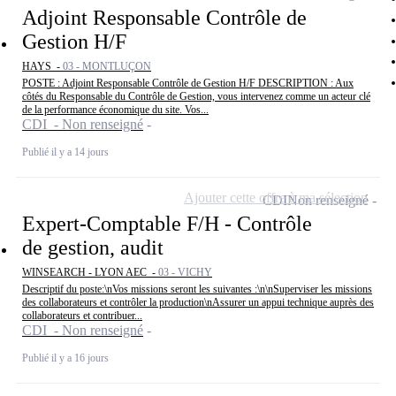
Adjoint Responsable Contrôle de
Gestion H/F
HAYS -
03 - MONTLUÇON
POSTE : Adjoint Responsable Contrôle de Gestion H/F DESCRIPTION : Aux
côtés du Responsable du Contrôle de Gestion, vous intervenez comme un acteur clé
de la performance économique du site. Vos...
CDI - Non renseigné
Publié il y a 14 jours
Ajouter cette offre à ma sélection
CDI
Non renseigné
Expert-Comptable F/H - Contrôle
de gestion, audit
WINSEARCH - LYON AEC -
03 - VICHY
Descriptif du poste:\nVos missions seront les suivantes :\n\nSuperviser les missions
des collaborateurs et contrôler la production\nAssurer un appui technique auprès des
collaborateurs et contribuer...
CDI - Non renseigné
Publié il y a 16 jours