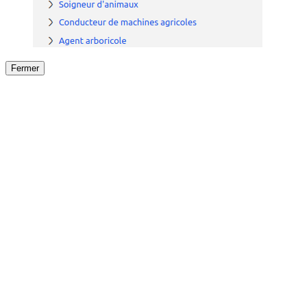
Fermer
Fermer
le détail de l'offre
/
Offre
sur
Offre précéden