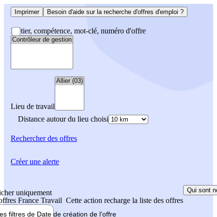
Imprimer
Besoin d'aide sur la recherche d'offres d'emploi ?
Métier, compétence, mot-clé, numéro d'offre
Lieu de travail
Distance autour du lieu choisi
Rechercher
des offres
Créer une alerte
Qui sont n
icher uniquement
 offres France Travail
Cette action recharge la liste des offres
les filtres de
Date de création
de l'offre