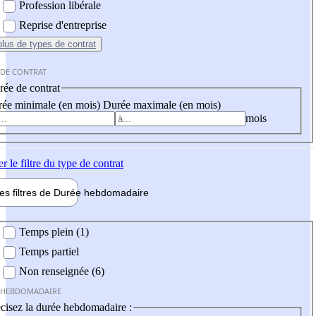
Profession libérale
Reprise d'entreprise
plus
de types de contrat
 DE CONTRAT
ée de contrat
ée minimale (en mois)
Durée maximale (en mois)
mois
er
le filtre du type de contrat
les filtres de
Durée hebdo
madaire
 hebdomadaire
Temps plein (1)
Temps partiel
Non renseignée (6)
 HEBDOMADAIRE
cisez la durée hebdomadaire :