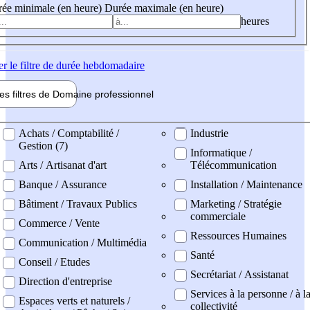
ée minimale (en heure)
Durée maximale (en heure)
heures
er
le filtre de durée hebdomadaire
les filtres de
Domaine pro
fessionnel
ne professionel
Achats / Comptabilité /
Industrie
Gestion (7)
Informatique /
Arts / Artisanat d'art
Télécommunication
Banque / Assurance
Installation / Maintenance
Bâtiment / Travaux Publics
Marketing / Stratégie
commerciale
Commerce / Vente
Ressources Humaines
Communication / Multimédia
Santé
Conseil / Etudes
Secrétariat / Assistanat
Direction d'entreprise
Services à la personne / à l
Espaces verts et naturels /
collectivité