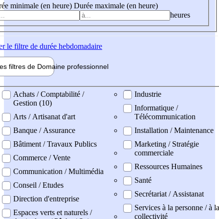
ée minimale (en heure)
Durée maximale (en heure)
heures
er
le filtre de durée hebdomadaire
les filtres de
Domaine pro
fessionnel
ne professionel
Achats / Comptabilité /
Industrie
Gestion (10)
Informatique /
Arts / Artisanat d'art
Télécommunication
Banque / Assurance
Installation / Maintenance
Bâtiment / Travaux Publics
Marketing / Stratégie
commerciale
Commerce / Vente
Ressources Humaines
Communication / Multimédia
Santé
Conseil / Etudes
Secrétariat / Assistanat
Direction d'entreprise
Services à la personne / à l
Espaces verts et naturels /
collectivité