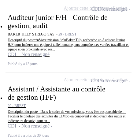
Ajouter cette offre à ma sélection
CDI
Non renseigné
Auditeur junior F/H - Contrôle de
gestion, audit
BAKER TILLY STREGO SAS -
29 - BREST
Descriptif du poste:\nVotre mission :\n\nBaker Tilly recherche un Auditeur Junior
H/F pour intégrer une équipe à taille humaine, aux compétences variées travaillant en
équipe et en proximité avec ses...
CDI - Non renseigné
Publié il y a 13 jours
Ajouter cette offre à ma sélection
CDI
Non renseigné
Assistant / Assistante au contrôle
de gestion (H/F)
29 - BREST
Description du poste : Dans le cadre de vos missions, vous êtes responsable de : -
Faciliter le pilotage des activités du CIMob en concevant et déployant des outils et
indicateurs de suivi, tout en...
CDI - Non renseigné
Publié il y a plus de 30 jours