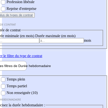
Profession libérale
Reprise d'entreprise
plus
de types de contrat
 DE CONTRAT
ée de contrat
ée minimale (en mois)
Durée maximale (en mois)
mois
er
le filtre du type de contrat
les filtres de
Durée hebdo
madaire
 hebdomadaire
Temps plein
Temps partiel
Non renseignée (10)
 HEBDOMADAIRE
cisez la durée hebdomadaire :