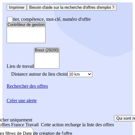
Imprimer
Besoin d'aide sur la recherche d'offres d'emploi ?
Métier, compétence, mot-clé, numéro d'offre
Lieu de travail
Distance autour du lieu choisi
Rechercher
des offres
Créer une alerte
Qui sont n
icher uniquement
 offres France Travail
Cette action recharge la liste des offres
les filtres de
Date de création
de l'offre