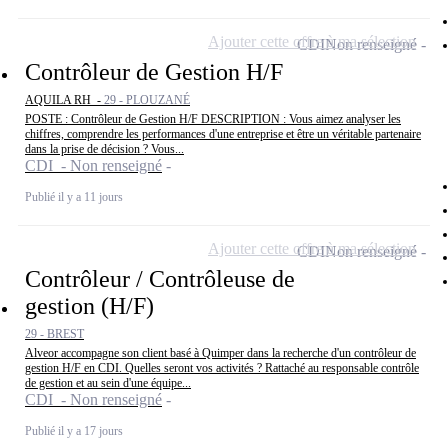
Ajouter cette offre à ma sélection
CDI
Non renseigné
Contrôleur de Gestion H/F
AQUILA RH -
29 - PLOUZANÉ
POSTE : Contrôleur de Gestion H/F DESCRIPTION : Vous aimez analyser les
chiffres, comprendre les performances d'une entreprise et être un véritable partenaire
dans la prise de décision ? Vous...
CDI - Non renseigné
Publié il y a 11 jours
Ajouter cette offre à ma sélection
CDI
Non renseigné
Contrôleur / Contrôleuse de
gestion (H/F)
29 - BREST
Alveor accompagne son client basé à Quimper dans la recherche d'un contrôleur de
gestion H/F en CDI. Quelles seront vos activités ? Rattaché au responsable contrôle
de gestion et au sein d'une équipe...
CDI - Non renseigné
Publié il y a 17 jours