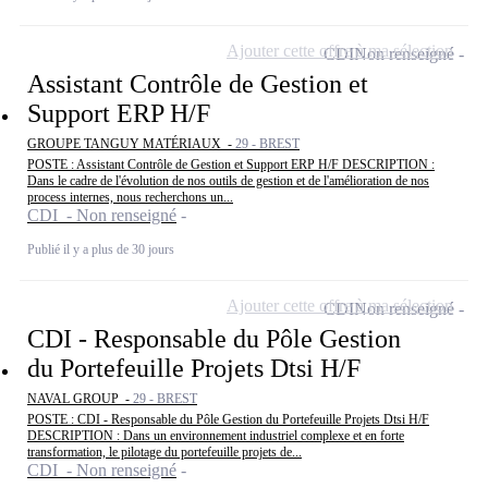
Ajouter cette offre à ma sélection
CDI
Non renseigné
Assistant Contrôle de Gestion et
Support ERP H/F
GROUPE TANGUY MATÉRIAUX -
29 - BREST
POSTE : Assistant Contrôle de Gestion et Support ERP H/F DESCRIPTION :
Dans le cadre de l'évolution de nos outils de gestion et de l'amélioration de nos
process internes, nous recherchons un...
CDI - Non renseigné
Publié il y a plus de 30 jours
Ajouter cette offre à ma sélection
CDI
Non renseigné
CDI - Responsable du Pôle Gestion
du Portefeuille Projets Dtsi H/F
NAVAL GROUP -
29 - BREST
POSTE : CDI - Responsable du Pôle Gestion du Portefeuille Projets Dtsi H/F
DESCRIPTION : Dans un environnement industriel complexe et en forte
transformation, le pilotage du portefeuille projets de...
CDI - Non renseigné