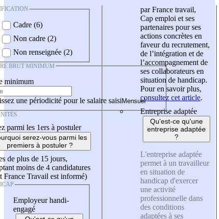
IFICATION
par France travail,
Cap emploi et ses
Cadre (6)
partenaires pour ses
actions concrètes en
Non cadre (2)
faveur du recrutement,
Non renseignée (2)
de l’intégration et de
l’accompagnement de
IRE BRUT MINIMUM
ses collaborateurs en
situation de handicap.
re minimum
Pour en savoir plus,
consultez cet article
.
ssez une périodicité pour le salaire saisi
Entreprise adaptée
NITÉS
Qu'est-ce qu'une
z parmi les 1ers à postuler
entreprise adaptée
?
urquoi serez-vous parmi les
premiers à postuler ?
L'entreprise adaptée
es de plus de 15 jours,
permet à un travailleur
tant moins de 4 candidatures
en situation de
t France Travail est informé)
handicap d'exercer
ICAP
une activité
professionnelle dans
Employeur handi-
des conditions
engagé
adaptées à ses
Qu'est-ce qu'un