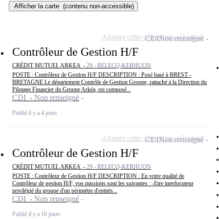
Afficher la carte
(contenu non-accessible)
Ajouter cette offre à ma sélection
CDI
Non renseigné
Contrôleur de Gestion H/F
CRÉDIT MUTUEL ARKEA -
29 - RELECQ-KERHUON
POSTE : Contrôleur de Gestion H/F DESCRIPTION : Posé basé à BREST -
BRETAGNE Le département Contrôle de Gestion Groupe, rattaché à la Direction du
Pilotage Financier du Groupe Arkéa, est composé...
CDI - Non renseigné
Publié il y a 4 jours
Ajouter cette offre à ma sélection
CDI
Non renseigné
Contrôleur de Gestion H/F
CRÉDIT MUTUEL ARKEA -
29 - RELECQ-KERHUON
POSTE : Contrôleur de Gestion H/F DESCRIPTION : En votre qualité de
Contrôleur de gestion H/F, vos missions sont les suivantes : -Etre interlocuteur
privilégié du groupe d'un périmètre d'entités...
CDI - Non renseigné
Publié il y a 10 jours