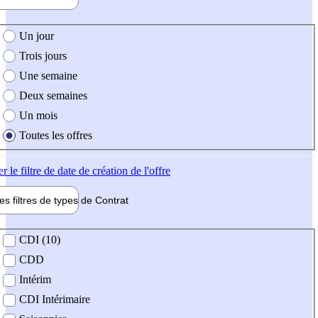
e création de l'offre
Un jour
Trois jours
Une semaine
Deux semaines
Un mois
Toutes les offres
er
le filtre de date de création de l'offre
les filtres de types de
Contrat
de contrat
CDI (10)
CDD
Intérim
CDI Intérimaire