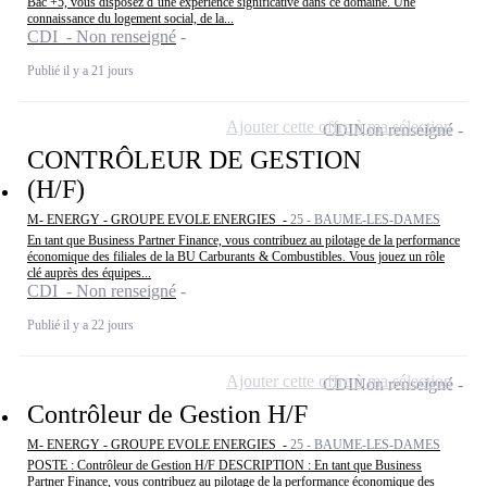
Bac +5, vous disposez d’une expérience significative dans ce domaine. Une
connaissance du logement social, de la...
CDI - Non renseigné
Publié il y a 21 jours
Ajouter cette offre à ma sélection
CDI
Non renseigné
CONTRÔLEUR DE GESTION
(H/F)
M- ENERGY - GROUPE EVOLE ENERGIES -
25 - BAUME-LES-DAMES
En tant que Business Partner Finance, vous contribuez au pilotage de la performance
économique des filiales de la BU Carburants & Combustibles. Vous jouez un rôle
clé auprès des équipes...
CDI - Non renseigné
Publié il y a 22 jours
Ajouter cette offre à ma sélection
CDI
Non renseigné
Contrôleur de Gestion H/F
M- ENERGY - GROUPE EVOLE ENERGIES -
25 - BAUME-LES-DAMES
POSTE : Contrôleur de Gestion H/F DESCRIPTION : En tant que Business
Partner Finance, vous contribuez au pilotage de la performance économique des