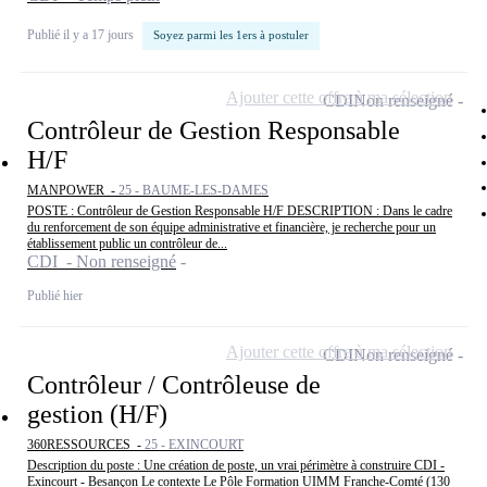
Publié il y a 17 jours
Soyez parmi les 1ers à postuler
Ajouter cette offre à ma sélection
CDI
Non renseigné
Contrôleur de Gestion Responsable
H/F
MANPOWER -
25 - BAUME-LES-DAMES
POSTE : Contrôleur de Gestion Responsable H/F DESCRIPTION : Dans le cadre
du renforcement de son équipe administrative et financière, je recherche pour un
établissement public un contrôleur de...
CDI - Non renseigné
Publié hier
Ajouter cette offre à ma sélection
CDI
Non renseigné
Contrôleur / Contrôleuse de
gestion (H/F)
360RESSOURCES -
25 - EXINCOURT
Description du poste : Une création de poste, un vrai périmètre à construire CDI -
Exincourt - Besançon Le contexte Le Pôle Formation UIMM Franche-Comté (130