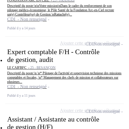
FONDATION ARC EN CIEL -
25 - FRANOIS
Descriptif du poste:\n\nVotre mission\nDans le cadre du renforcement de son
pilotage médico-économique, le Pôle Santé de la Fondation Arc-en-Ciel recrute
un(e) Contrôleur(se) de Gestion.\nRattaché(e)...
CDI - Non renseigné
Publié il y a 14 jours
Ajouter cette offre à ma sélection
CDI
Non renseigné
Expert comptable F/H - Contrôle
de gestion, audit
LE CAB'BFC -
25 - BESANÇON
Descriptif du poste:\n \n* Pilotage de l'activité et supervision technique des missions
comptables et fiscales, \n* Management des chefs de mission et collaborateurs sur
plusieurs...
CDI - Non renseigné
Publié il y a 11 jours
Ajouter cette offre à ma sélection
CDI
Non renseigné
Assistant / Assistante au contrôle
de gestion (H/F)