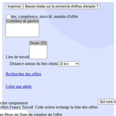
Imprimer
Besoin d'aide sur la recherche d'offres d'emploi ?
Métier, compétence, mot-clé, numéro d'offre
Lieu de travail
Distance autour du lieu choisi
Rechercher
des offres
Créer une alerte
Qui sont n
icher uniquement
 offres France Travail
Cette action recharge la liste des offres
les filtres de
Date de création
de l'offre