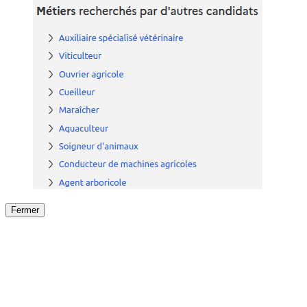
Fermer
Fermer
le détail de l'offre
/
Offre
sur
Offre précéden