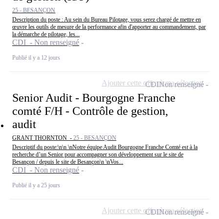
25 - BESANÇON
Description du poste : Au sein du Bureau Pilotage, vous serez chargé de mettre en
œuvre les outils de mesure de la performance afin d'apporter au commandement, par
la démarche de pilotage, les...
CDI - Non renseigné
Publié il y a 12 jours
Ajouter cette offre à ma sélection
CDI
Non renseigné
Senior Audit - Bourgogne Franche
comté F/H - Contrôle de gestion,
audit
GRANT THORNTON -
25 - BESANÇON
Descriptif du poste:\n\n \nNotre équipe Audit Bourgogne Franche Comté est à la
recherche d’un Senior pour accompagner son développement sur le site de
Besançon / depuis le site de Besançon\n \nVos...
CDI - Non renseigné
Publié il y a 25 jours
Ajouter cette offre à ma sélection
CDI
Non renseigné