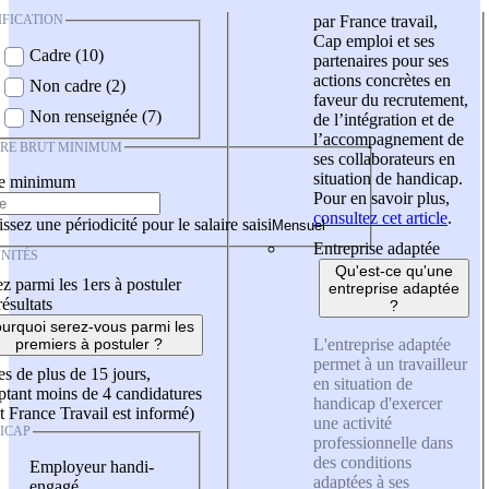
IFICATION
par France travail,
Cap emploi et ses
Cadre (10)
partenaires pour ses
actions concrètes en
Non cadre (2)
faveur du recrutement,
Non renseignée (7)
de l’intégration et de
l’accompagnement de
IRE BRUT MINIMUM
ses collaborateurs en
situation de handicap.
re minimum
Pour en savoir plus,
consultez cet article
.
ssez une périodicité pour le salaire saisi
Entreprise adaptée
NITÉS
Qu'est-ce qu'une
z parmi les 1ers à postuler
entreprise adaptée
résultats
?
urquoi serez-vous parmi les
L'entreprise adaptée
premiers à postuler ?
permet à un travailleur
es de plus de 15 jours,
en situation de
tant moins de 4 candidatures
handicap d'exercer
t France Travail est informé)
une activité
ICAP
professionnelle dans
des conditions
Employeur handi-
adaptées à ses
engagé