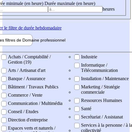
ée minimale (en heure)
Durée maximale (en heure)
heures
er
le filtre de durée hebdomadaire
les filtres de
Domaine pro
fessionnel
ne professionel
Achats / Comptabilité /
Industrie
Gestion (19)
Informatique /
Arts / Artisanat d'art
Télécommunication
Banque / Assurance
Installation / Maintenance
Bâtiment / Travaux Publics
Marketing / Stratégie
commerciale
Commerce / Vente
Ressources Humaines
Communication / Multimédia
Santé
Conseil / Etudes
Secrétariat / Assistanat
Direction d'entreprise
Services à la personne / à l
Espaces verts et naturels /
collectivité