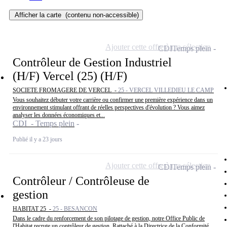
Afficher la carte
(contenu non-accessible)
Ajouter cette offre à ma sélection
CDI
Temps plein
Contrôleur de Gestion Industriel
(H/F) Vercel (25) (H/F)
SOCIETE FROMAGERE DE VERCEL -
25 - VERCEL VILLEDIEU LE CAMP
Vous souhaitez débuter votre carrière ou confirmer une première expérience dans un
environnement stimulant offrant de réelles perspectives d'évolution ? Vous aimez
analyser les données économiques et...
CDI - Temps plein
Publié il y a 23 jours
Ajouter cette offre à ma sélection
CDI
Temps plein
Contrôleur / Contrôleuse de
gestion
HABITAT 25 -
25 - BESANCON
Dans le cadre du renforcement de son pilotage de gestion, notre Office Public de
l'Habitat recrute un contrôleur de gestion. Rattaché à la Directrice de la Conformité,