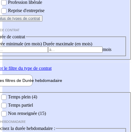
Profession libérale
Reprise d'entreprise
plus
de types de contrat
 DE CONTRAT
ée de contrat
ée minimale (en mois)
Durée maximale (en mois)
mois
er
le filtre du type de contrat
les filtres de
Durée hebdo
madaire
 hebdomadaire
Temps plein (4)
Temps partiel
Non renseignée (15)
 HEBDOMADAIRE
cisez la durée hebdomadaire :