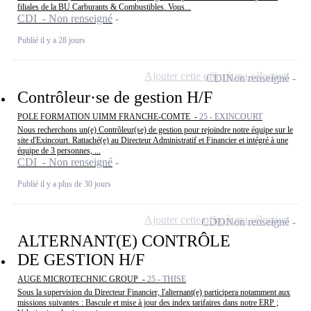
filiales de la BU Carburants & Combustibles. Vous...
CDI - Non renseigné
Publié il y a 28 jours
Ajouter cette offre à ma sélection
CDI
Non renseigné
Contrôleur·se de gestion H/F
POLE FORMATION UIMM FRANCHE-COMTE -
25 - EXINCOURT
Nous recherchons un(e) Contrôleur(se) de gestion pour rejoindre notre équipe sur le
site d'Exincourt. Rattaché(e) au Directeur Administratif et Financier et intégré à une
équipe de 3 personnes, ...
CDI - Non renseigné
Publié il y a plus de 30 jours
Ajouter cette offre à ma sélection
CDD
Non renseigné
ALTERNANT(E) CONTRÔLE
DE GESTION H/F
AUGE MICROTECHNIC GROUP -
25 - THISE
Sous la supervision du Directeur Financier, l'alternant(e) participera notamment aux
missions suivantes : Bascule et mise à jour des index tarifaires dans notre ERP ;