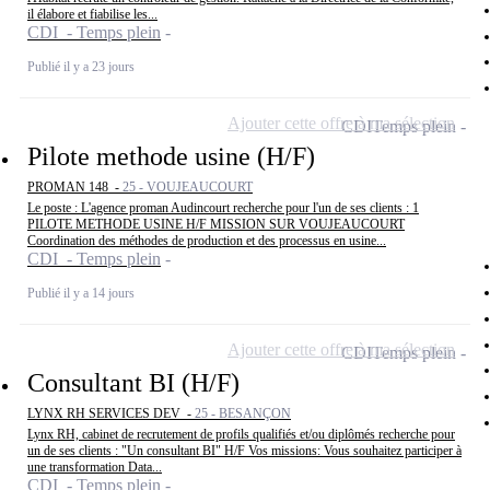
il élabore et fiabilise les...
CDI - Temps plein
Publié il y a 23 jours
Ajouter cette offre à ma sélection
CDI
Temps plein
Pilote methode usine (H/F)
PROMAN 148 -
25 - VOUJEAUCOURT
Le poste : L'agence proman Audincourt recherche pour l'un de ses clients : 1
PILOTE METHODE USINE H/F MISSION SUR VOUJEAUCOURT
Coordination des méthodes de production et des processus en usine...
CDI - Temps plein
Publié il y a 14 jours
Ajouter cette offre à ma sélection
CDI
Temps plein
Consultant BI (H/F)
LYNX RH SERVICES DEV -
25 - BESANÇON
Lynx RH, cabinet de recrutement de profils qualifiés et/ou diplômés recherche pour
un de ses clients : "Un consultant BI" H/F Vos missions: Vous souhaitez participer à
une transformation Data...
CDI - Temps plein