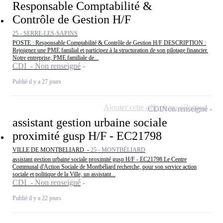
Responsable Comptabilité &
Contrôle de Gestion H/F
25 - SERRE-LES-SAPINS
POSTE : Responsable Comptabilité & Contrôle de Gestion H/F DESCRIPTION :
Rejoignez une PME familial et participez à la structuration de son pilotage financier.
Notre entreprise, PME familiale de...
CDI - Non renseigné
Publié il y a 27 jours
Ajouter cette offre à ma sélection
CDI
Non renseigné
assistant gestion urbaine sociale
proximité gusp H/F - EC21798
VILLE DE MONTBELIARD -
25 - MONTBÉLIARD
assistant gestion urbaine sociale proximité gusp H/F - EC21798 Le Centre
Communal d'Action Sociale de Montbéliard recherche, pour son service action
sociale et politique de la Ville, un assistant...
CDI - Non renseigné
Publié il y a 22 jours