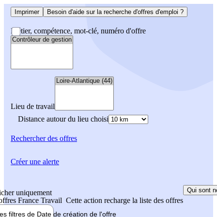
Imprimer
Besoin d'aide sur la recherche d'offres d'emploi ?
Métier, compétence, mot-clé, numéro d'offre
Lieu de travail
Distance autour du lieu choisi
Rechercher
des offres
Créer une alerte
Qui sont n
icher uniquement
 offres France Travail
Cette action recharge la liste des offres
les filtres de
Date de création
de l'offre