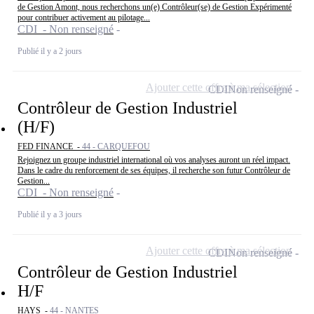
de Gestion Amont, nous recherchons un(e) Contrôleur(se) de Gestion Expérimenté
pour contribuer activement au pilotage...
CDI - Non renseigné
Publié il y a 2 jours
Ajouter cette offre à ma sélection
CDI
Non renseigné
Contrôleur de Gestion Industriel
(H/F)
FED FINANCE -
44 - CARQUEFOU
Rejoignez un groupe industriel international où vos analyses auront un réel impact.
Dans le cadre du renforcement de ses équipes, il recherche son futur Contrôleur de
Gestion...
CDI - Non renseigné
Publié il y a 3 jours
Ajouter cette offre à ma sélection
CDI
Non renseigné
Contrôleur de Gestion Industriel
H/F
HAYS -
44 - NANTES