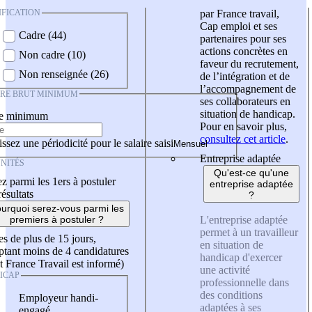
IFICATION
par France travail,
Cap emploi et ses
Cadre (44)
partenaires pour ses
actions concrètes en
Non cadre (10)
faveur du recrutement,
Non renseignée (26)
de l’intégration et de
l’accompagnement de
IRE BRUT MINIMUM
ses collaborateurs en
situation de handicap.
re minimum
Pour en savoir plus,
consultez cet article
.
ssez une périodicité pour le salaire saisi
Entreprise adaptée
NITÉS
Qu'est-ce qu'une
z parmi les 1ers à postuler
entreprise adaptée
résultats
?
urquoi serez-vous parmi les
L'entreprise adaptée
premiers à postuler ?
permet à un travailleur
es de plus de 15 jours,
en situation de
tant moins de 4 candidatures
handicap d'exercer
t France Travail est informé)
une activité
ICAP
professionnelle dans
des conditions
Employeur handi-
adaptées à ses
engagé