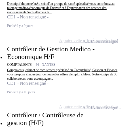
Descriptif du poste:\nAu sein d'un groupe de santé spécialisé vous contribuez au
pilotage médico-économique de l'activité et à l'optimisation des recettes des
établissements.\n\nRattaché à la...
CDI - Non renseigné
Publié il y a 9 jours
Ajouter cette offre à ma sélection
CDI
Non renseigné
Contrôleur de Gestion Medico -
Economique H/F
COMPTALENTS -
44 - NANTES
Comptalents, cabinet de recrutement spécialisé en Comptabilité, Gestion et Finance,
vous propose chaque jour de nouvelles offres d'emploi ciblées. Notre équipe de 30
collaborateurs vous accompagne...
CDI - Non renseigné
Publié il y a 10 jours
Ajouter cette offre à ma sélection
CDI
Non renseigné
Contrôleur / Contrôleuse de
gestion (H/F)