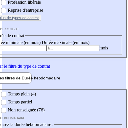
Profession libérale
Reprise d'entreprise
plus
de types de contrat
 DE CONTRAT
ée de contrat
ée minimale (en mois)
Durée maximale (en mois)
mois
er
le filtre du type de contrat
les filtres de
Durée hebdo
madaire
 hebdomadaire
Temps plein (4)
Temps partiel
Non renseignée (76)
 HEBDOMADAIRE
cisez la durée hebdomadaire :