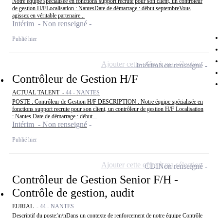
Notre équipe spécialisée en fonctions support recrute pour son client, un contrôleur
de gestion H/FLocalisation : NantesDate de démarrage : début septembreVous
agissez en véritable partenaire...
Intérim - Non renseigné
Publié hier
Ajouter cette offre à ma sélection
Intérim
Non renseigné
Contrôleur de Gestion H/F
ACTUAL TALENT -
44 - NANTES
POSTE : Contrôleur de Gestion H/F DESCRIPTION : Notre équipe spécialisée en
fonctions support recrute pour son client, un contrôleur de gestion H/F Localisation
: Nantes Date de démarrage : début...
Intérim - Non renseigné
Publié hier
Ajouter cette offre à ma sélection
CDI
Non renseigné
Contrôleur de Gestion Senior F/H -
Contrôle de gestion, audit
EURIAL -
44 - NANTES
Descriptif du poste:\n\nDans un contexte de renforcement de notre équipe Contrôle