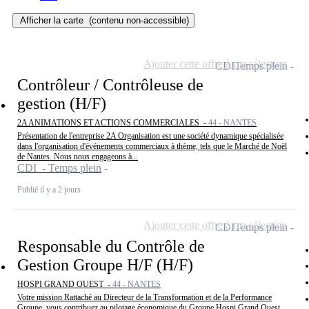
Afficher la carte
(contenu non-accessible)
Ajouter cette offre à ma sélection
CDI
Temps plein
Contrôleur / Contrôleuse de
gestion (H/F)
2A ANIMATIONS ET ACTIONS COMMERCIALES -
44 - NANTES
Présentation de l'entreprise 2A Organisation est une société dynamique spécialisée
dans l'organisation d'événements commerciaux à thème, tels que le Marché de Noël
de Nantes. Nous nous engageons à...
CDI - Temps plein
Publié il y a 2 jours
Ajouter cette offre à ma sélection
CDI
Temps plein
Responsable du Contrôle de
Gestion Groupe H/F (H/F)
HOSPI GRAND OUEST -
44 - NANTES
Votre mission Rattaché au Directeur de la Transformation et de la Performance
Groupe, vous contribuez au pilotage économique du Groupe Hospi Grand Ouest.