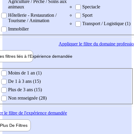
Agriculture / Pêche / Soins aux
animaux
Spectacle
Hôtellerie - Restauration /
Sport
Tourisme / Animation
Transport / Logistique (1)
Immobilier
Appliquer
le filtre du domaine professi
es filtres liés à l'
Expérience
demandée
ience demandée
Moins de 1 an (1)
De 1 à 3 ans (15)
Plus de 3 ans (15)
Non renseignée (28)
er
le filtre de l'expérience demandée
Plus De
Filtres