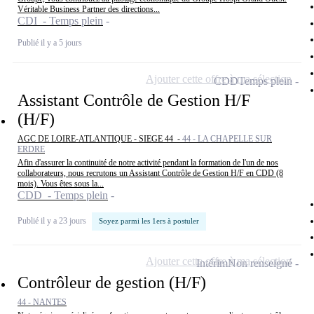
Véritable Business Partner des directions...
CDI - Temps plein
Publié il y a 5 jours
Ajouter cette offre à ma sélection
CDD
Temps plein
Assistant Contrôle de Gestion H/F
(H/F)
AGC DE LOIRE-ATLANTIQUE - SIEGE 44 -
44 - LA CHAPELLE SUR
ERDRE
Afin d'assurer la continuité de notre activité pendant la formation de l'un de nos
collaborateurs, nous recrutons un Assistant Contrôle de Gestion H/F en CDD (8
mois). Vous êtes sous la...
CDD - Temps plein
Publié il y a 23 jours
Soyez parmi les 1ers à postuler
Ajouter cette offre à ma sélection
Intérim
Non renseigné
Contrôleur de gestion (H/F)
44 - NANTES