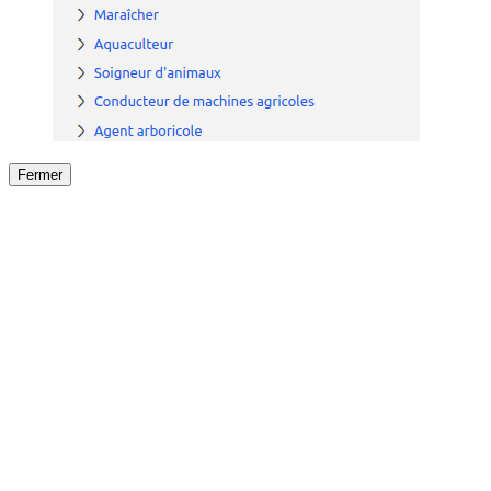
Fermer
Fermer
le détail de l'offre
/
Offre
sur
Offre précéden