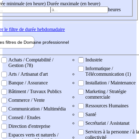
ée minimale (en heure)
Durée maximale (en heure)
heures
er
le filtre de durée hebdomadaire
les filtres de
Domaine pro
fessionnel
ne professionel
Achats / Comptabilité /
Industrie
Gestion (78)
Informatique /
Arts / Artisanat d'art
Télécommunication (1)
Banque / Assurance
Installation / Maintenance
Bâtiment / Travaux Publics
Marketing / Stratégie
commerciale
Commerce / Vente
Ressources Humaines
Communication / Multimédia
Santé
Conseil / Etudes
Secrétariat / Assistanat
Direction d'entreprise
Services à la personne / à l
Espaces verts et naturels /
collectivité