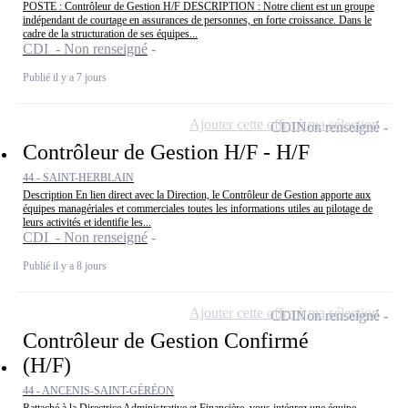
POSTE : Contrôleur de Gestion H/F DESCRIPTION : Notre client est un groupe
indépendant de courtage en assurances de personnes, en forte croissance. Dans le
cadre de la structuration de ses équipes...
CDI - Non renseigné
Publié il y a 7 jours
Ajouter cette offre à ma sélection
CDI
Non renseigné
Contrôleur de Gestion H/F - H/F
44 - SAINT-HERBLAIN
Description En lien direct avec la Direction, le Contrôleur de Gestion apporte aux
équipes managériales et commerciales toutes les informations utiles au pilotage de
leurs activités et identifie les...
CDI - Non renseigné
Publié il y a 8 jours
Ajouter cette offre à ma sélection
CDI
Non renseigné
Contrôleur de Gestion Confirmé
(H/F)
44 - ANCENIS-SAINT-GÉRÉON