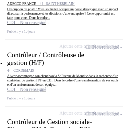
ADECCO FRANCE -
44 - SAINT-HERBLAIN
Description du poste : Vous souhaitez occuper un poste stratégique avec un impact
direct sur la performance et les décisions d'une entreprise ? Cette opportunité est
faite pour vous. Dans le cadre...
CDI - Non renseigné
Publié il y a 10 jours
Ajouter cette offre à ma sélection
CDI
Non renseigné
Contrôleur / Contrôleuse de
gestion (H/F)
44 - CORDEMAIS
Alveor accompagne son client basé à St Etienne de Montluc dans la recherche d'un
contrôleur de gestion H/F en CDI. Dans le cadre d'une transformation de ses outils
et d'un renforcement de son équipe...
CDI - Non renseigné
Publié il y a 15 jours
Ajouter cette offre à ma sélection
CDI
Non renseigné
Contrôleur de Gestion sociale-