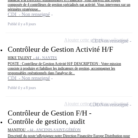
Rattaché à la Directrice Administrative et Financière, vous intégrez une équipe
composée de 4 contrôleurs de gestion spécialisés par activité. Vous intervenez sur un
périmètre stratégique...
CDI - Non renseigné
Publié il y a 8 jours
Ajouter cette offre à ma sélection
CDI
Non renseigné
Contrôleur de Gestion Activité H/F
HIKE TALENT -
44 - NANTES
POSTE : Contrôleur de Gestion Activité H/F DESCRIPTION : Votre mission
consiste à produire et fiabiliser les indicateurs de gestion, accompagner les
responsables opérationnels dans l'analyse de...
CDI - Non renseigné
Publié il y a 8 jours
Ajouter cette offre à ma sélection
CDD
Non renseigné
Contrôleur de Gestion F/H -
Contrôle de gestion, audit
MANITOU -
44 - ANCENIS-SAINT-GÉRÉON
Descriptif du poste:\nRejoignez notre Direction Financière Europe Distribution pour