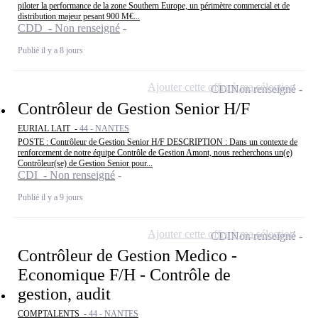
piloter la performance de la zone Southern Europe, un périmètre commercial et de
distribution majeur pesant 900 M€...
CDD - Non renseigné
Publié il y a 8 jours
Ajouter cette offre à ma sélection
CDI
Non renseigné
Contrôleur de Gestion Senior H/F
EURIAL LAIT -
44 - NANTES
POSTE : Contrôleur de Gestion Senior H/F DESCRIPTION : Dans un contexte de
renforcement de notre équipe Contrôle de Gestion Amont, nous recherchons un(e)
Contrôleur(se) de Gestion Senior pour...
CDI - Non renseigné
Publié il y a 9 jours
Ajouter cette offre à ma sélection
CDI
Non renseigné
Contrôleur de Gestion Medico -
Economique F/H - Contrôle de
gestion, audit
COMPTALENTS -
44 - NANTES