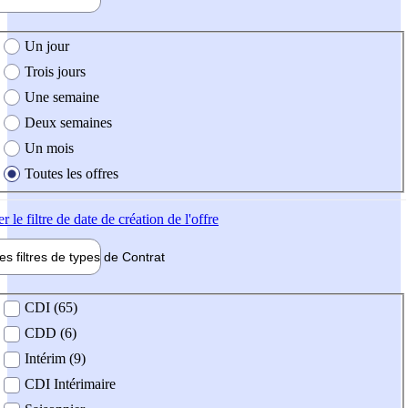
e création de l'offre
Un jour
Trois jours
Une semaine
Deux semaines
Un mois
Toutes les offres
er
le filtre de date de création de l'offre
les filtres de types de
Contrat
de contrat
CDI (65)
CDD (6)
Intérim (9)
CDI Intérimaire