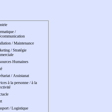
strie
rmatique /
écommunication
allation / Maintenance
eting / Stratégie
merciale
sources Humaines
té
étariat / Assistanat
ices à la personne / à la
ectivité
ctacle
rt
sport / Logistique