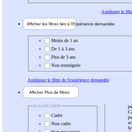
Appliquer
le fil
Afficher les filtres liés à l'
Expérience
demandée
Expérience demandée
Moins de 1 an
De 1 à 3 ans
Plus de 3 ans
Non renseignée
Appliquer
le filtre de l'expérience demandée
Afficher
Plus de
filtres
QUALIFICATION
pa
Ca
Cadre
pa
ac
Non cadre
fa
Non renseignée