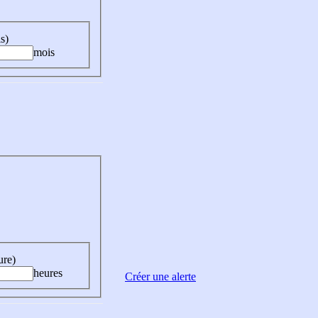
s)
mois
ure)
heures
Créer une alerte