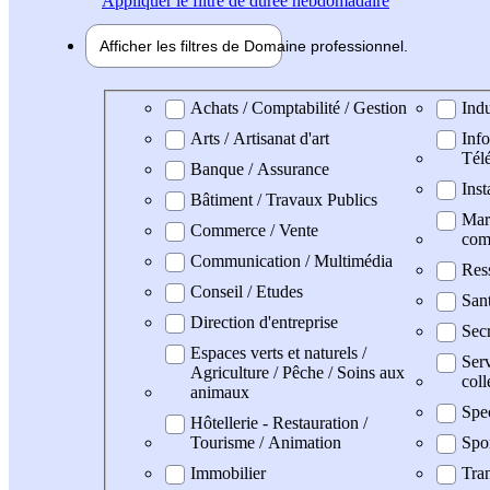
Appliquer
le filtre de durée hebdomadaire
Afficher les filtres de
Domaine pro
fessionnel
Domaine professionel
Achats / Comptabilité / Gestion
Indu
Arts / Artisanat d'art
Info
Tél
Banque / Assurance
Inst
Bâtiment / Travaux Publics
Mark
Commerce / Vente
com
Communication / Multimédia
Res
Conseil / Etudes
San
Direction d'entreprise
Secr
Espaces verts et naturels /
Serv
Agriculture / Pêche / Soins aux
coll
animaux
Spe
Hôtellerie - Restauration /
Tourisme / Animation
Spo
Immobilier
Tran