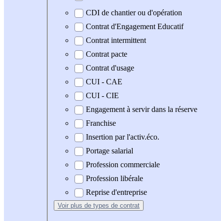
CDI de chantier ou d'opération
Contrat d'Engagement Educatif
Contrat intermittent
Contrat pacte
Contrat d'usage
CUI - CAE
CUI - CIE
Engagement à servir dans la réserve
Franchise
Insertion par l'activ.éco.
Portage salarial
Profession commerciale
Profession libérale
Reprise d'entreprise
Voir plus
de types de contrat