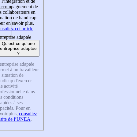
 l’intégration et de
’accompagnement de
s collaborateurs en
tuation de handicap.
ur en savoir plus,
nsultez cet article
.
treprise adaptée
Qu'est-ce qu'une
entreprise adaptée
?
entreprise adaptée
rmet à un travailleur
 situation de
ndicap d'exercer
e activité
ofessionnelle dans
s conditions
aptées à ses
pacités. Pour en
voir plus,
consultez
 site de l’UNEA
.