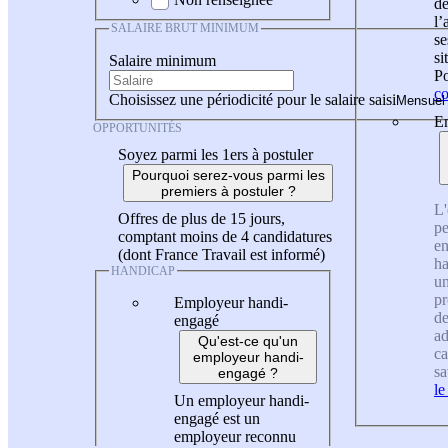
de
l
SALAIRE BRUT MINIMUM
se
si
Salaire minimum
Po
co
Choisissez une périodicité pour le salaire saisi
En
OPPORTUNITÉS
Soyez parmi les 1ers à postuler
Pourquoi serez-vous parmi les
premiers à postuler ?
L'
Offres de plus de 15 jours,
pe
comptant moins de 4 candidatures
en
(dont France Travail est informé)
ha
HANDICAP
un
pr
Employeur handi-
de
engagé
ad
Qu'est-ce qu'un
ca
employeur handi-
sa
engagé ?
le
Un employeur handi-
engagé est un
employeur reconnu