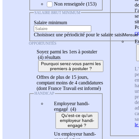
Non renseignée (153)
de
l
SALAIRE BRUT MINIMUM
se
si
Salaire minimum
Po
co
Choisissez une périodicité pour le salaire saisi
En
OPPORTUNITÉS
Soyez parmi les 1ers à postuler
(4)
résultats
Pourquoi serez-vous parmi les
L'
premiers à postuler ?
pe
Offres de plus de 15 jours,
en
comptant moins de 4 candidatures
ha
(dont France Travail est informé)
un
HANDICAP
pr
de
Employeur handi-
ad
engagé (4)
ca
Qu'est-ce qu'un
sa
employeur handi-
le
engagé ?
Un employeur handi-