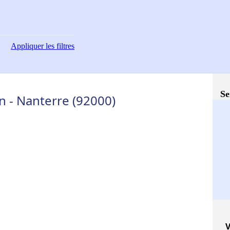
Appliquer
les filtres
Se
n - Nanterre (92000)
V