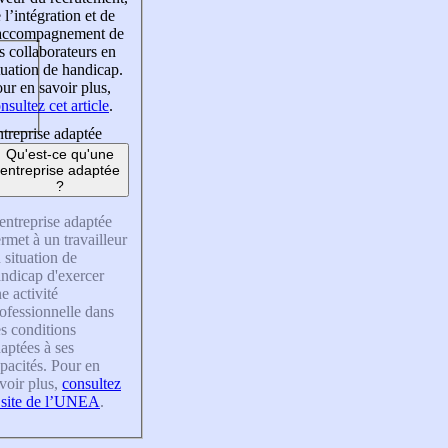
 l’intégration et de
’accompagnement de
s collaborateurs en
tuation de handicap.
ur en savoir plus,
nsultez cet article
.
treprise adaptée
Qu'est-ce qu'une
entreprise adaptée
?
entreprise adaptée
rmet à un travailleur
 situation de
ndicap d'exercer
e activité
ofessionnelle dans
s conditions
aptées à ses
pacités. Pour en
voir plus,
consultez
 site de l’UNEA
.