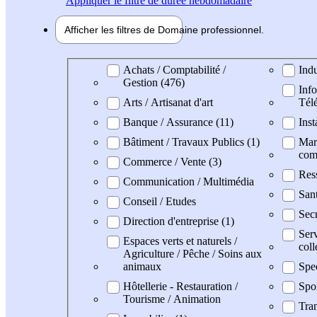
Appliquer
le filtre de durée hebdomadaire
Afficher les filtres de
Domaine pro
fessionnel
Domaine professionel
Achats / Comptabilité /
Indu
Gestion (476)
Info
Arts / Artisanat d'art
Tél
Banque / Assurance (11)
Inst
Bâtiment / Travaux Publics (1)
Mark
com
Commerce / Vente (3)
Res
Communication / Multimédia
San
Conseil / Etudes
Secr
Direction d'entreprise (1)
Serv
Espaces verts et naturels /
coll
Agriculture / Pêche / Soins aux
animaux
Spe
Hôtellerie - Restauration /
Spo
Tourisme / Animation
Tran