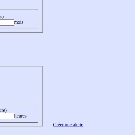
s)
mois
ure)
heures
Créer une alerte