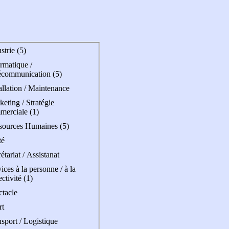
strie (5)
rmatique /
écommunication (5)
allation / Maintenance
eting / Stratégie
merciale (1)
sources Humaines (5)
té
étariat / Assistanat
ices à la personne / à la
ectivité (1)
ctacle
rt
sport / Logistique