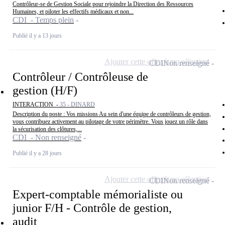
Contrôleur-se de Gestion Sociale pour rejoindre la Direction des Ressources
Humaines, et piloter les effectifs médicaux et non...
CDI - Temps plein
Publié il y a 13 jours
Ajouter cette offre à ma sélection
CDI
Non renseigné
Contrôleur / Contrôleuse de
gestion (H/F)
INTERACTION -
35 - DINARD
Description du poste : Vos missions Au sein d'une équipe de contrôleurs de gestion,
vous contribuez activement au pilotage de votre périmètre. Vous jouez un rôle dans
la sécurisation des clôtures,...
CDI - Non renseigné
Publié il y a 28 jours
Ajouter cette offre à ma sélection
CDI
Non renseigné
Expert-comptable mémorialiste ou
junior F/H - Contrôle de gestion,
audit