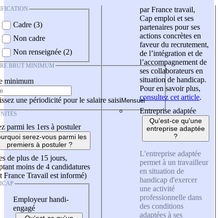
IFICATION
par France travail,
Cap emploi et ses
Cadre (3)
partenaires pour ses
actions concrètes en
Non cadre
faveur du recrutement,
Non renseignée (2)
de l’intégration et de
l’accompagnement de
IRE BRUT MINIMUM
ses collaborateurs en
situation de handicap.
re minimum
Pour en savoir plus,
consultez cet article
.
ssez une périodicité pour le salaire saisi
Entreprise adaptée
NITÉS
Qu'est-ce qu'une
z parmi les 1ers à postuler
entreprise adaptée
?
urquoi serez-vous parmi les
premiers à postuler ?
L'entreprise adaptée
es de plus de 15 jours,
permet à un travailleur
tant moins de 4 candidatures
en situation de
t France Travail est informé)
handicap d'exercer
ICAP
une activité
professionnelle dans
Employeur handi-
des conditions
engagé
adaptées à ses
Qu'est-ce qu'un