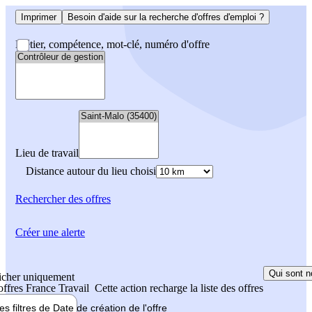
Imprimer
Besoin d'aide sur la recherche d'offres d'emploi ?
Métier, compétence, mot-clé, numéro d'offre
Lieu de travail
Distance autour du lieu choisi
Rechercher
des offres
Créer une alerte
Qui sont n
icher uniquement
 offres France Travail
Cette action recharge la liste des offres
les filtres de
Date de création
de l'offre