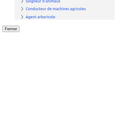
Fermer
Fermer
le détail de l'offre
/
Offre
sur
Offre précéden