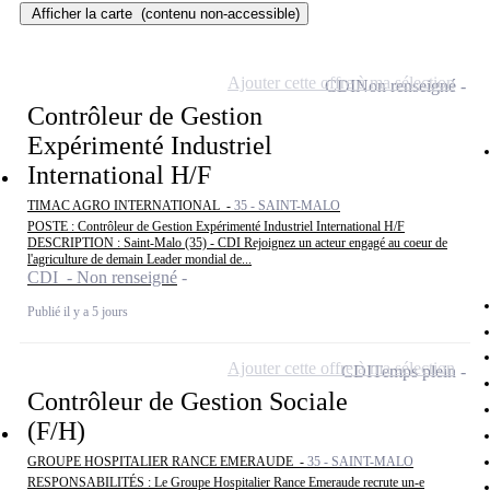
Afficher la carte
(contenu non-accessible)
Ajouter cette offre à ma sélection
CDI
Non renseigné
Contrôleur de Gestion
Expérimenté Industriel
International H/F
TIMAC AGRO INTERNATIONAL -
35 - SAINT-MALO
POSTE : Contrôleur de Gestion Expérimenté Industriel International H/F
DESCRIPTION : Saint-Malo (35) - CDI Rejoignez un acteur engagé au coeur de
l'agriculture de demain Leader mondial de...
CDI - Non renseigné
Publié il y a 5 jours
Ajouter cette offre à ma sélection
CDI
Temps plein
Contrôleur de Gestion Sociale
(F/H)
GROUPE HOSPITALIER RANCE EMERAUDE -
35 - SAINT-MALO
RESPONSABILITÉS : Le Groupe Hospitalier Rance Emeraude recrute un-e