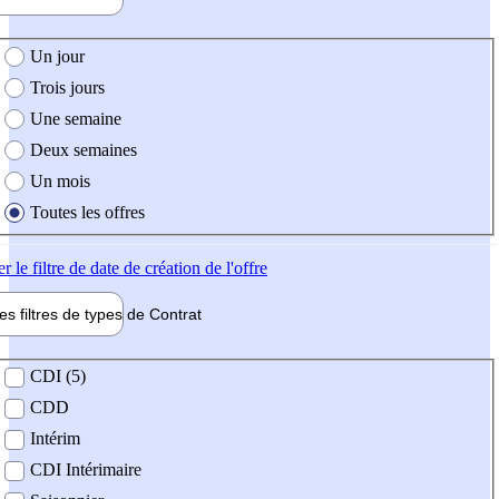
e création de l'offre
Un jour
Trois jours
Une semaine
Deux semaines
Un mois
Toutes les offres
er
le filtre de date de création de l'offre
les filtres de types de
Contrat
de contrat
CDI (5)
CDD
Intérim
CDI Intérimaire