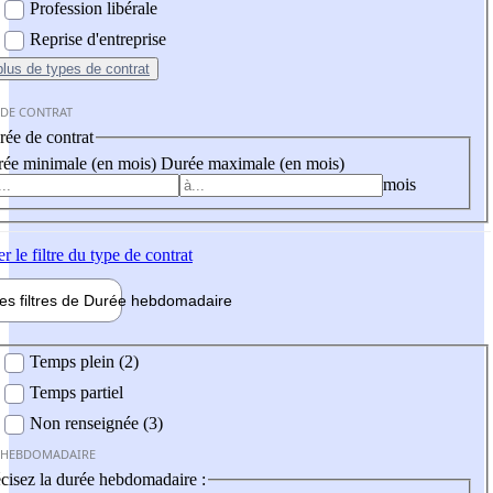
Profession libérale
Reprise d'entreprise
plus
de types de contrat
 DE CONTRAT
ée de contrat
ée minimale (en mois)
Durée maximale (en mois)
mois
er
le filtre du type de contrat
les filtres de
Durée hebdo
madaire
 hebdomadaire
Temps plein (2)
Temps partiel
Non renseignée (3)
 HEBDOMADAIRE
cisez la durée hebdomadaire :