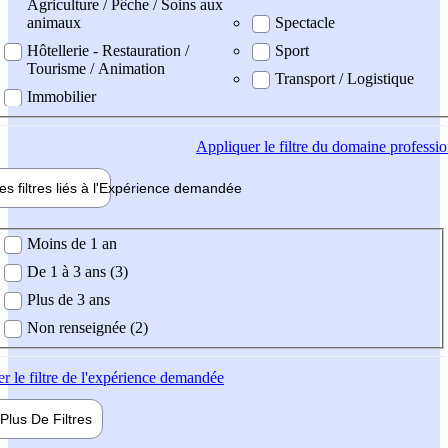
Agriculture / Pêche / Soins aux
animaux
Spectacle
Hôtellerie - Restauration /
Sport
Tourisme / Animation
Transport / Logistique
Immobilier
Appliquer
le filtre du domaine professi
es filtres liés à l'
Expérience
demandée
ience demandée
Moins de 1 an
De 1 à 3 ans (3)
Plus de 3 ans
Non renseignée (2)
er
le filtre de l'expérience demandée
Plus De
Filtres