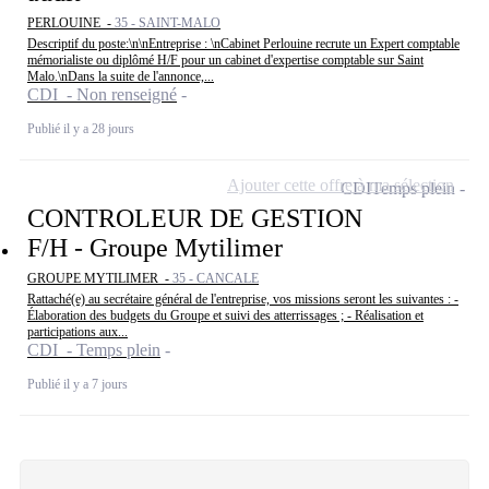
PERLOUINE -
35 - SAINT-MALO
Descriptif du poste:\n\nEntreprise : \nCabinet Perlouine recrute un Expert comptable
mémorialiste ou diplômé H/F pour un cabinet d'expertise comptable sur Saint
Malo.\nDans la suite de l'annonce,...
CDI - Non renseigné
Publié il y a 28 jours
Ajouter cette offre à ma sélection
CDI
Temps plein
CONTROLEUR DE GESTION
F/H - Groupe Mytilimer
GROUPE MYTILIMER -
35 - CANCALE
Rattaché(e) au secrétaire général de l'entreprise, vos missions seront les suivantes : -
Élaboration des budgets du Groupe et suivi des atterrissages ; - Réalisation et
participations aux...
CDI - Temps plein
Publié il y a 7 jours