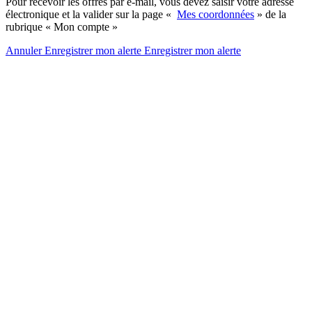
Pour recevoir les offres par e-mail, vous devez saisir votre adresse
électronique et la valider sur la page «
Mes coordonnées
» de la
rubrique « Mon compte »
Annuler
Enregistrer mon alerte
Enregistrer
mon alerte