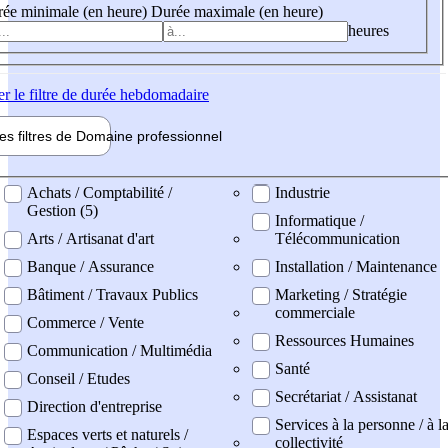
ée minimale (en heure)
Durée maximale (en heure)
heures
er
le filtre de durée hebdomadaire
les filtres de
Domaine pro
fessionnel
ne professionel
Achats / Comptabilité /
Industrie
Gestion (5)
Informatique /
Arts / Artisanat d'art
Télécommunication
Banque / Assurance
Installation / Maintenance
Bâtiment / Travaux Publics
Marketing / Stratégie
commerciale
Commerce / Vente
Ressources Humaines
Communication / Multimédia
Santé
Conseil / Etudes
Secrétariat / Assistanat
Direction d'entreprise
Services à la personne / à l
Espaces verts et naturels /
collectivité