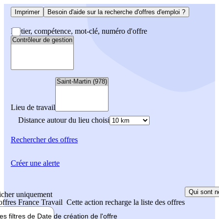
Imprimer
Besoin d'aide sur la recherche d'offres d'emploi ?
Métier, compétence, mot-clé, numéro d'offre
Lieu de travail
Distance autour du lieu choisi
Rechercher
des offres
Créer une alerte
Qui sont n
icher uniquement
 offres France Travail
Cette action recharge la liste des offres
les filtres de
Date de création
de l'offre