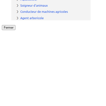
Fermer
Fermer
le détail de l'offre
/
Offre
sur
Offre précéden