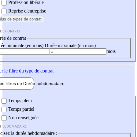
Profession libérale
Reprise d'entreprise
plus
de types de contrat
 DE CONTRAT
ée de contrat
ée minimale (en mois)
Durée maximale (en mois)
mois
er
le filtre du type de contrat
les filtres de
Durée hebdo
madaire
 hebdomadaire
Temps plein
Temps partiel
Non renseignée
 HEBDOMADAIRE
cisez la durée hebdomadaire :