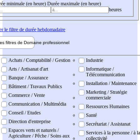
ée minimale (en heure)
Durée maximale (en heure)
heures
er
le filtre de durée hebdomadaire
les filtres de
Domaine pro
fessionnel
ne professionel
Achats / Comptabilité / Gestion
Industrie
Arts / Artisanat d'art
Informatique /
Télécommunication
Banque / Assurance
Installation / Maintenance
Bâtiment / Travaux Publics
Marketing / Stratégie
Commerce / Vente
commerciale
Communication / Multimédia
Ressources Humaines
Conseil / Etudes
Santé
Direction d'entreprise
Secrétariat / Assistanat
Espaces verts et naturels /
Services à la personne / à l
Agriculture / Pêche / Soins aux
collectivité