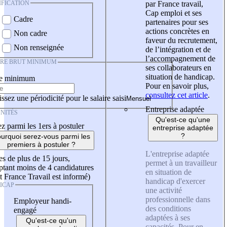
IFICATION
par France travail,
Cap emploi et ses
Cadre
partenaires pour ses
actions concrètes en
Non cadre
faveur du recrutement,
Non renseignée
de l’intégration et de
l’accompagnement de
IRE BRUT MINIMUM
ses collaborateurs en
situation de handicap.
re minimum
Pour en savoir plus,
consultez cet article
.
ssez une périodicité pour le salaire saisi
Entreprise adaptée
NITÉS
Qu'est-ce qu'une
z parmi les 1ers à postuler
entreprise adaptée
?
urquoi serez-vous parmi les
premiers à postuler ?
L'entreprise adaptée
es de plus de 15 jours,
permet à un travailleur
tant moins de 4 candidatures
en situation de
t France Travail est informé)
handicap d'exercer
ICAP
une activité
professionnelle dans
Employeur handi-
des conditions
engagé
adaptées à ses
Qu'est-ce qu'un
capacités. Pour en