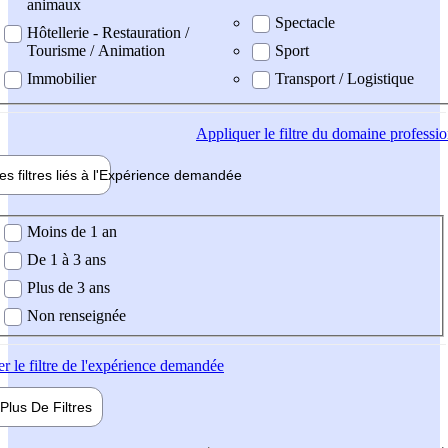
animaux
Spectacle
Hôtellerie - Restauration /
Tourisme / Animation
Sport
Immobilier
Transport / Logistique
Appliquer
le filtre du domaine professi
es filtres liés à l'
Expérience
demandée
ience demandée
Moins de 1 an
De 1 à 3 ans
Plus de 3 ans
Non renseignée
er
le filtre de l'expérience demandée
Plus De
Filtres