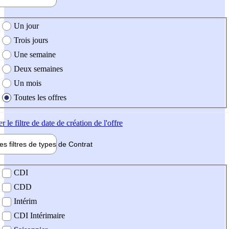
e création de l'offre
Un jour
Trois jours
Une semaine
Deux semaines
Un mois
Toutes les offres
er
le filtre de date de création de l'offre
les filtres de types de
Contrat
de contrat
CDI
CDD
Intérim
CDI Intérimaire