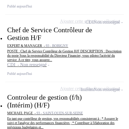
Publié aujourd'hui
Ajouter cette offre à ma sélection
CDI
Non renseigné
Chef de Service Contrôleur de
Gestion H/F
EXPERT & MANAGER -
93 - BOBIGNY
POSTE : Chef de Service Contrôleur de Gestion H/F DESCRIPTION : Description
du poste Sous la responsabilité du Directeur Financier, vous pilotez l'activité du
service. A ce titre, vous assurez...
CDI - Non renseigné
Publié aujourd'hui
Ajouter cette offre à ma sélection
Intérim
Non renseigné
Controleur de gestion (f/h)
(Intérim) (H/F)
MICHAEL PAGE -
93 - SAINT-OUEN-SUR-SEINE
En tant que contrôleur de gestion, vos responsabilités consisteront à : * Assurer le
suivi et l'analyse des performances financières ; * Contribuer à l'élaboration des
prévisions budgétaires et...