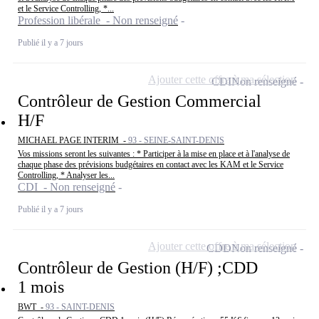
et le Service Controlling, *...
Profession libérale - Non renseigné
Publié il y a 7 jours
Ajouter cette offre à ma sélection
CDI
Non renseigné
Contrôleur de Gestion Commercial
H/F
MICHAEL PAGE INTERIM -
93 - SEINE-SAINT-DENIS
Vos missions seront les suivantes : * Participer à la mise en place et à l'analyse de
chaque phase des prévisions budgétaires en contact avec les KAM et le Service
Controlling, * Analyser les...
CDI - Non renseigné
Publié il y a 7 jours
Ajouter cette offre à ma sélection
CDD
Non renseigné
Contrôleur de Gestion (H/F) ;CDD
1 mois
BWT -
93 - SAINT-DENIS