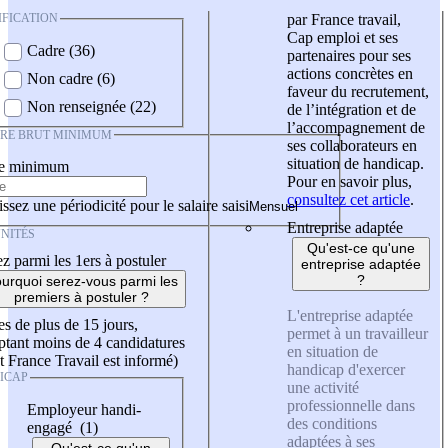
IFICATION
par France travail,
Cap emploi et ses
Cadre (36)
partenaires pour ses
actions concrètes en
Non cadre (6)
faveur du recrutement,
Non renseignée (22)
de l’intégration et de
l’accompagnement de
IRE BRUT MINIMUM
ses collaborateurs en
situation de handicap.
re minimum
Pour en savoir plus,
consultez cet article
.
ssez une périodicité pour le salaire saisi
Entreprise adaptée
NITÉS
Qu'est-ce qu'une
z parmi les 1ers à postuler
entreprise adaptée
?
urquoi serez-vous parmi les
premiers à postuler ?
L'entreprise adaptée
es de plus de 15 jours,
permet à un travailleur
tant moins de 4 candidatures
en situation de
t France Travail est informé)
handicap d'exercer
ICAP
une activité
professionnelle dans
Employeur handi-
des conditions
engagé (1)
adaptées à ses
Qu'est-ce qu'un