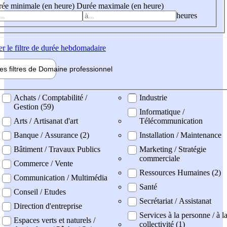
ée minimale (en heure)
Durée maximale (en heure)
heures
er
le filtre de durée hebdomadaire
les filtres de
Domaine pro
fessionnel
ne professionel
Achats / Comptabilité /
Industrie
Gestion (59)
Informatique /
Arts / Artisanat d'art
Télécommunication
Banque / Assurance (2)
Installation / Maintenance
Bâtiment / Travaux Publics
Marketing / Stratégie
commerciale
Commerce / Vente
Ressources Humaines (2)
Communication / Multimédia
Santé
Conseil / Etudes
Secrétariat / Assistanat
Direction d'entreprise
Services à la personne / à l
Espaces verts et naturels /
collectivité (1)