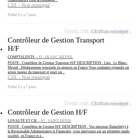
CDI - Non renseigné
Publié il y a 7 jours
Ajouter cette offre à ma sélection
CDI
Non renseigné
Contrôleur de Gestion Transport
H/F
COMPTALENTS -
93 - BLANC-MESNIL
POSTE : Contrôleur de Gestion Transport H/F DESCRIPTION : Lieu : Le Blanc-
Mesnil - Déplacements ponctuels en agences en France Vous souhaitez rejoindre un
acteur majeur du transport et jouer un...
CDI - Non renseigné
Publié il y a 7 jours
Ajouter cette offre à ma sélection
CDI
Non renseigné
Contrôleur de Gestion H/F
LOYAUTÉ ET CIE -
93 - SAINT-DENIS
POSTE : Contrôleur de Gestion H/F DESCRIPTION : Vos missions Rattaché(e) à
la Responsable Administrative et Financière, vous intervenez sur un périmètre multi-
sociétés, en France et à...