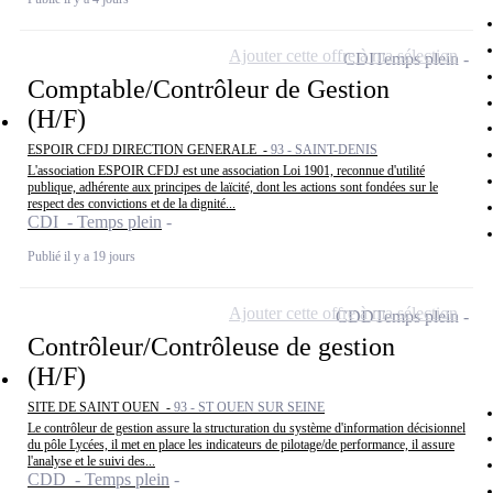
Ajouter cette offre à ma sélection
CDI
Temps plein
Comptable/Contrôleur de Gestion
(H/F)
ESPOIR CFDJ DIRECTION GENERALE -
93 - SAINT-DENIS
L'association ESPOIR CFDJ est une association Loi 1901, reconnue d'utilité
publique, adhérente aux principes de laïcité, dont les actions sont fondées sur le
respect des convictions et de la dignité...
CDI - Temps plein
Publié il y a 19 jours
Ajouter cette offre à ma sélection
CDD
Temps plein
Contrôleur/Contrôleuse de gestion
(H/F)
SITE DE SAINT OUEN -
93 - ST OUEN SUR SEINE
Le contrôleur de gestion assure la structuration du système d'information décisionnel
du pôle Lycées, il met en place les indicateurs de pilotage/de performance, il assure
l'analyse et le suivi des...
CDD - Temps plein