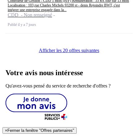
Contrôleur de Gestion - CDD 1 mois (H/F) Rémunération : 55 K€ fixe sur 13 mois
Localisation : 103,rue Charles Michels 93200 st - denis Rejoindre BWT, c'est
intégrer une entreprise engagée dans la...
CDD - Non renseigné
Publié il y a 7 jours
Afficher les 20 offres suivantes
Votre avis nous intéresse
Qu'avez-vous pensé du service de recherche d'offres ?
×
Fermer la fenêtre "Offres partenaires"