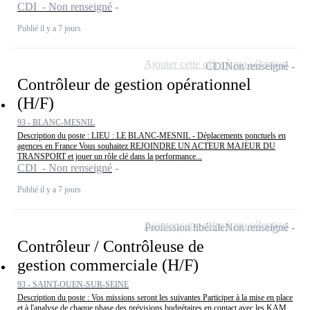
CDI - Non renseigné
Publié il y a 7 jours
Ajouter cette offre à ma sélection
CDI
Non renseigné
Contrôleur de gestion opérationnel
(H/F)
93 - BLANC-MESNIL
Description du poste : LIEU : LE BLANC-MESNIL - Déplacements ponctuels en
agences en France Vous souhaitez REJOINDRE UN ACTEUR MAJEUR DU
TRANSPORT et jouer un rôle clé dans la performance...
CDI - Non renseigné
Publié il y a 7 jours
Ajouter cette offre à ma sélection
Profession libérale
Non renseigné
Contrôleur / Contrôleuse de
gestion commerciale (H/F)
93 - SAINT-OUEN-SUR-SEINE
Description du poste : Vos missions seront les suivantes Participer à la mise en place
et à l'analyse de chaque phase des prévisions budgétaires en contact avec les KAM