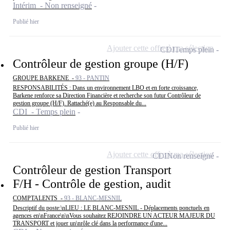
Intérim - Non renseigné
Publié hier
Ajouter cette offre à ma sélection
CDI
Temps plein
Contrôleur de gestion groupe (H/F)
GROUPE BARKENE -
93 - PANTIN
RESPONSABILITÉS : Dans un environnement LBO et en forte croissance,
Barkene renforce sa Direction Financière et recherche son futur Contrôleur de
gestion groupe (H/F). Rattaché(e) au Responsable du...
CDI - Temps plein
Publié hier
Ajouter cette offre à ma sélection
CDI
Non renseigné
Contrôleur de gestion Transport
F/H - Contrôle de gestion, audit
COMPTALENTS -
93 - BLANC-MESNIL
Descriptif du poste:\nLIEU : LE BLANC-MESNIL - Déplacements ponctuels en
agences en\nFrance\n\nVous souhaitez REJOINDRE UN ACTEUR MAJEUR DU
TRANSPORT et jouer un\nrôle clé dans la performance d'une...