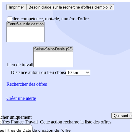
Imprimer
Besoin d'aide sur la recherche d'offres d'emploi ?
Métier, compétence, mot-clé, numéro d'offre
Lieu de travail
Distance autour du lieu choisi
Rechercher
des offres
Créer une alerte
Qui sont n
icher uniquement
 offres France Travail
Cette action recharge la liste des offres
les filtres de
Date de création
de l'offre