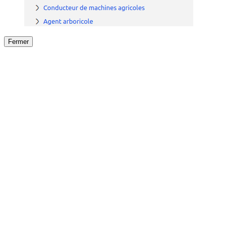
Fermer
Fermer
le détail de l'offre
/
Offre
sur
Offre précéden