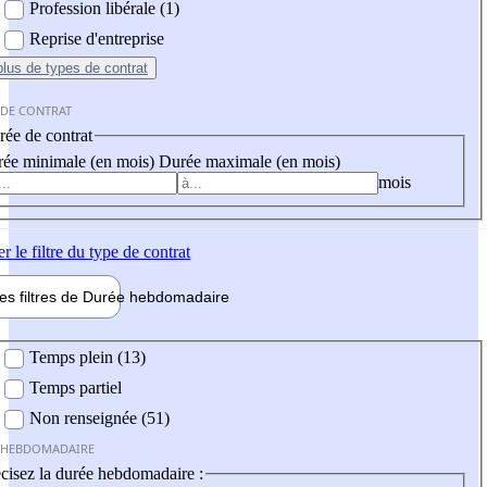
Profession libérale (1)
Reprise d'entreprise
plus
de types de contrat
 DE CONTRAT
ée de contrat
ée minimale (en mois)
Durée maximale (en mois)
mois
er
le filtre du type de contrat
les filtres de
Durée hebdo
madaire
 hebdomadaire
Temps plein (13)
Temps partiel
Non renseignée (51)
 HEBDOMADAIRE
cisez la durée hebdomadaire :