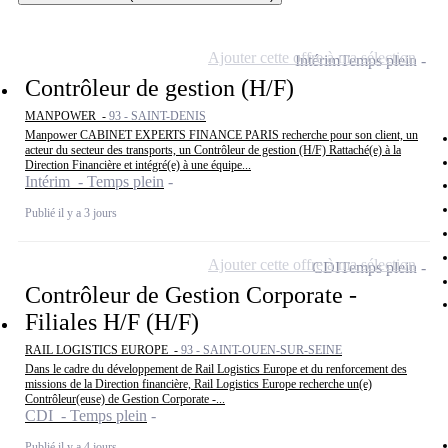
Ajouter cette offre à ma sélection
Intérim
Temps plein
Contrôleur de gestion (H/F)
MANPOWER -
93 - SAINT-DENIS
Manpower CABINET EXPERTS FINANCE PARIS recherche pour son client, un
acteur du secteur des transports, un Contrôleur de gestion (H/F) Rattaché(e) à la
Direction Financière et intégré(e) à une équipe...
Intérim - Temps plein
Publié il y a 3 jours
Ajouter cette offre à ma sélection
CDI
Temps plein
Contrôleur de Gestion Corporate -
Filiales H/F (H/F)
RAIL LOGISTICS EUROPE -
93 - SAINT-OUEN-SUR-SEINE
Dans le cadre du développement de Rail Logistics Europe et du renforcement des
missions de la Direction financière, Rail Logistics Europe recherche un(e)
Contrôleur(euse) de Gestion Corporate -...
CDI - Temps plein
Publié il y a 4 jours