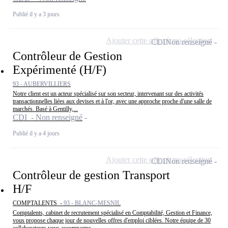
Publié il y a 3 jours
Ajouter cette offre à ma sélection
CDI
Non renseigné
Contrôleur de Gestion
Expérimenté (H/F)
93 - AUBERVILLIERS
Notre client est un acteur spécialisé sur son secteur, intervenant sur des activités
transactionnelles liées aux devises et à l'or, avec une approche proche d'une salle de
marchés. Basé à Gentilly,...
CDI - Non renseigné
Publié il y a 4 jours
Ajouter cette offre à ma sélection
CDI
Non renseigné
Contrôleur de gestion Transport
H/F
COMPTALENTS -
93 - BLANC-MESNIL
Comptalents, cabinet de recrutement spécialisé en Comptabilité, Gestion et Finance,
vous propose chaque jour de nouvelles offres d'emploi ciblées. Notre équipe de 30
collaborateurs vous accompagne...