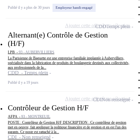
Publié il y a plus de 30 jours
Employeur handi-engagé
Ajouter cette offre à ma sélection
CDD
Temps plein
Alternant(e) Contrôle de Gestion
(H/F)
LPB -
93 - AUBERVILLIERS
La Parisienne de Baguette est une entreprise familiale implantée à Aubervilliers,
spécialisée dans la fabrication de produits de boulangerie destinés aux collectivités,
aux professionnels de la...
CDD - Temps plein
Publié il y a 19 jours
Ajouter cette offre à ma sélection
CDI
Non renseigné
Contrôleur de Gestion H/F
AFPA -
93 - MONTREUIL
POSTE : Contrôleur de Gestion H/F DESCRIPTION : Ce contrôleur de gestion
met en oeuvre, fait appliquer la politique financière et de gestion et en est l'un des
garants. Ce poste est rattaché à la...
CDI - Non renseigné