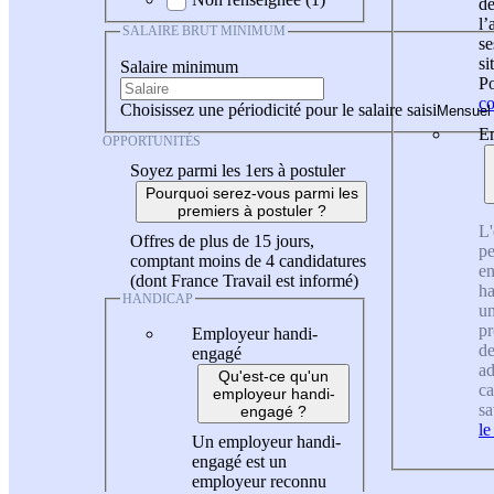
de
l
SALAIRE BRUT MINIMUM
se
si
Salaire minimum
Po
co
Choisissez une périodicité pour le salaire saisi
En
OPPORTUNITÉS
Soyez parmi les 1ers à postuler
Pourquoi serez-vous parmi les
premiers à postuler ?
L'
Offres de plus de 15 jours,
pe
comptant moins de 4 candidatures
en
(dont France Travail est informé)
ha
HANDICAP
un
pr
Employeur handi-
de
engagé
ad
Qu'est-ce qu'un
ca
employeur handi-
sa
engagé ?
le
Un employeur handi-
engagé est un
employeur reconnu