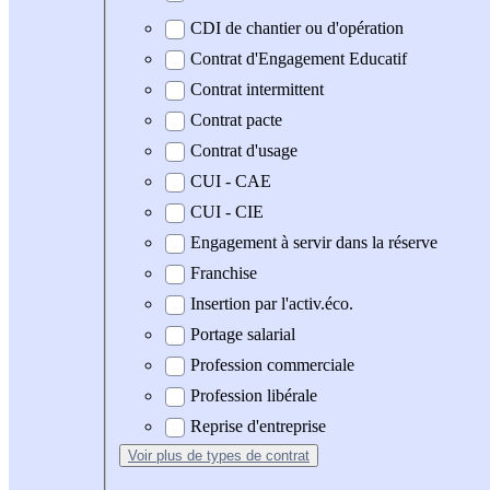
CDI de chantier ou d'opération
Contrat d'Engagement Educatif
Contrat intermittent
Contrat pacte
Contrat d'usage
CUI - CAE
CUI - CIE
Engagement à servir dans la réserve
Franchise
Insertion par l'activ.éco.
Portage salarial
Profession commerciale
Profession libérale
Reprise d'entreprise
Voir plus
de types de contrat