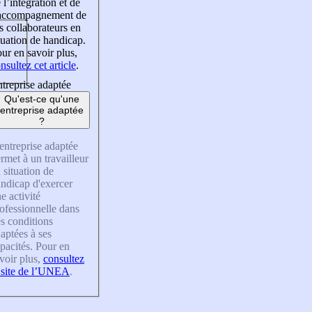
 l’intégration et de
’accompagnement de
s collaborateurs en
tuation de handicap.
ur en savoir plus,
nsultez cet article
.
treprise adaptée
Qu'est-ce qu'une
entreprise adaptée
?
entreprise adaptée
rmet à un travailleur
 situation de
ndicap d'exercer
e activité
ofessionnelle dans
s conditions
aptées à ses
pacités. Pour en
voir plus,
consultez
 site de l’UNEA
.