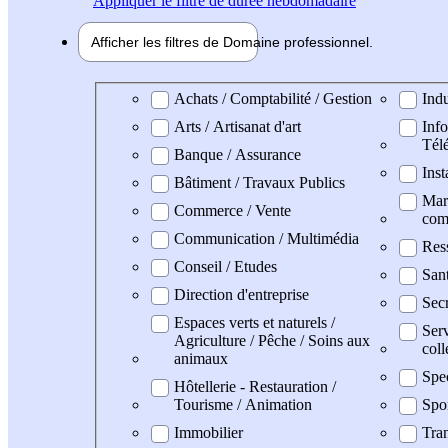
Appliquer
le filtre de durée hebdomadaire
Afficher les filtres de
Domaine pro
fessionnel
Domaine professionel
Achats / Comptabilité / Gestion
Indu
Arts / Artisanat d'art
Info
Tél
Banque / Assurance
Inst
Bâtiment / Travaux Publics
Mark
Commerce / Vente
com
Communication / Multimédia
Res
Conseil / Etudes
San
Direction d'entreprise
Secr
Espaces verts et naturels /
Serv
Agriculture / Pêche / Soins aux
coll
animaux
Spe
Hôtellerie - Restauration /
Tourisme / Animation
Spo
Immobilier
Tran