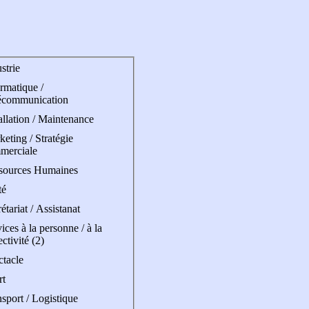
strie
rmatique /
écommunication
allation / Maintenance
eting / Stratégie
merciale
sources Humaines
té
étariat / Assistanat
ices à la personne / à la
ectivité (2)
ctacle
rt
sport / Logistique