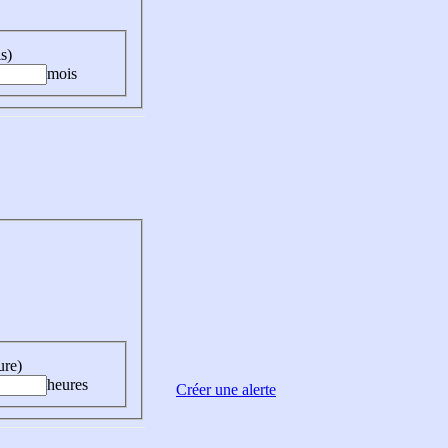
s)
mois
ure)
heures
Créer une alerte