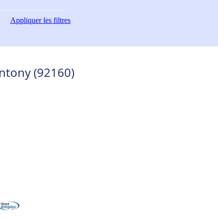
Appliquer
les filtres
ntony (92160)