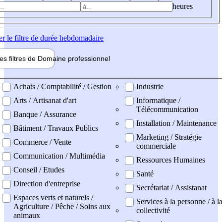
heures
er
le filtre de durée hebdomadaire
les filtres de
Domaine pro
fessionnel
ne professionel
Achats / Comptabilité / Gestion
Industrie
Arts / Artisanat d'art
Informatique /
Télécommunication
Banque / Assurance
Installation / Maintenance
Bâtiment / Travaux Publics
Marketing / Stratégie
Commerce / Vente
commerciale
Communication / Multimédia
Ressources Humaines
Conseil / Etudes
Santé
Direction d'entreprise
Secrétariat / Assistanat
Espaces verts et naturels /
Services à la personne / à l
Agriculture / Pêche / Soins aux
collectivité
animaux