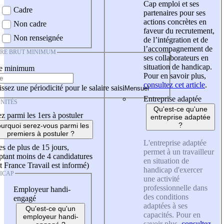
Cap emploi et ses
Cadre
partenaires pour ses
actions concrètes en
Non cadre
faveur du recrutement,
Non renseignée
de l’intégration et de
l’accompagnement de
IRE BRUT MINIMUM
ses collaborateurs en
situation de handicap.
re minimum
Pour en savoir plus,
consultez cet article
.
ssez une périodicité pour le salaire saisi
Entreprise adaptée
NITÉS
Qu'est-ce qu'une
z parmi les 1ers à postuler
entreprise adaptée
?
urquoi serez-vous parmi les
premiers à postuler ?
L'entreprise adaptée
es de plus de 15 jours,
permet à un travailleur
tant moins de 4 candidatures
en situation de
t France Travail est informé)
handicap d'exercer
ICAP
une activité
professionnelle dans
Employeur handi-
des conditions
engagé
adaptées à ses
Qu'est-ce qu'un
capacités. Pour en
employeur handi-
savoir plus,
consultez