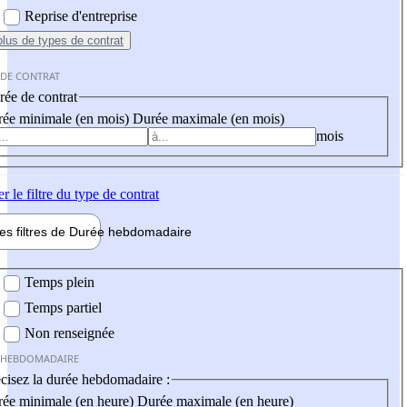
Reprise d'entreprise
plus
de types de contrat
 DE CONTRAT
ée de contrat
ée minimale (en mois)
Durée maximale (en mois)
mois
er
le filtre du type de contrat
les filtres de
Durée hebdo
madaire
 hebdomadaire
Temps plein
Temps partiel
Non renseignée
 HEBDOMADAIRE
cisez la durée hebdomadaire :
ée minimale (en heure)
Durée maximale (en heure)