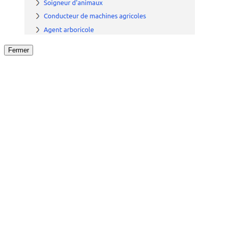
Fermer
Fermer
le détail de l'offre
/
Offre
sur
Offre précéden