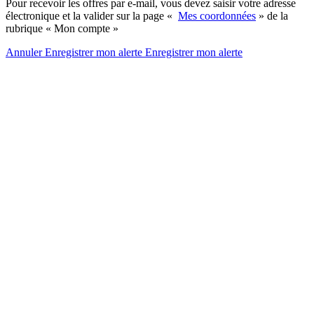
Pour recevoir les offres par e-mail, vous devez saisir votre adresse
électronique et la valider sur la page «
Mes coordonnées
» de la
rubrique « Mon compte »
Annuler
Enregistrer mon alerte
Enregistrer
mon alerte