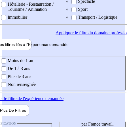
Spectacle
Hôtellerie - Restauration /
Tourisme / Animation
Sport
Immobilier
Transport / Logistique
Appliquer
le filtre du domaine professi
es filtres liés à l'
Expérience
demandée
ience demandée
Moins de 1 an
De 1 à 3 ans
Plus de 3 ans
Non renseignée
er
le filtre de l'expérience demandée
Plus De
Filtres
IFICATION
par France travail,