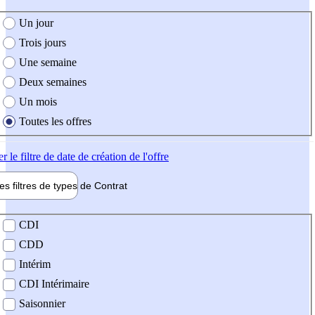
e création de l'offre
Un jour
Trois jours
Une semaine
Deux semaines
Un mois
Toutes les offres
er
le filtre de date de création de l'offre
les filtres de types de
Contrat
de contrat
CDI
CDD
Intérim
CDI Intérimaire
Saisonnier