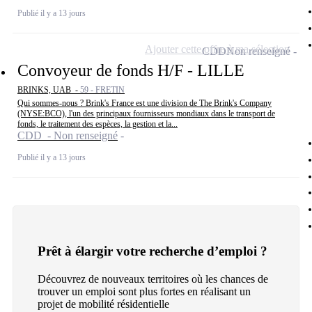
Publié il y a 13 jours
Ajouter cette offre à ma sélection
CDD
Non renseigné
Convoyeur de fonds H/F - LILLE
BRINKS, UAB -
59 - FRETIN
Qui sommes-nous ? Brink's France est une division de The Brink's Company
(NYSE:BCO), l'un des principaux fournisseurs mondiaux dans le transport de
fonds, le traitement des espèces, la gestion et la...
CDD - Non renseigné
Publié il y a 13 jours
Prêt à élargir votre recherche d’emploi ?
Découvrez de nouveaux territoires où les chances de
trouver un emploi sont plus fortes en réalisant un
projet de mobilité résidentielle