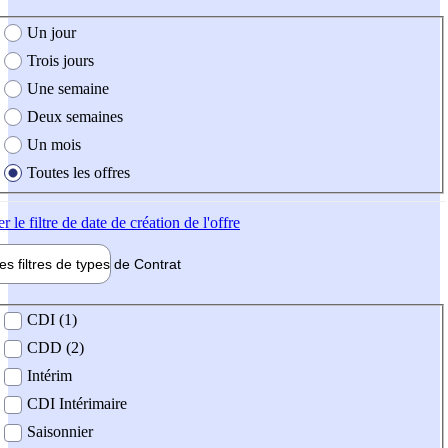
e création de l'offre
Un jour
Trois jours
Une semaine
Deux semaines
Un mois
Toutes les offres
er
le filtre de date de création de l'offre
les filtres de types de
Contrat
de contrat
CDI (1)
CDD (2)
Intérim
CDI Intérimaire
Saisonnier