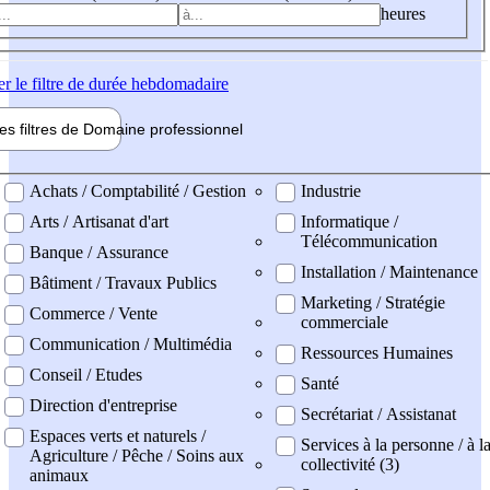
heures
er
le filtre de durée hebdomadaire
les filtres de
Domaine pro
fessionnel
ne professionel
Achats / Comptabilité / Gestion
Industrie
Arts / Artisanat d'art
Informatique /
Télécommunication
Banque / Assurance
Installation / Maintenance
Bâtiment / Travaux Publics
Marketing / Stratégie
Commerce / Vente
commerciale
Communication / Multimédia
Ressources Humaines
Conseil / Etudes
Santé
Direction d'entreprise
Secrétariat / Assistanat
Espaces verts et naturels /
Services à la personne / à l
Agriculture / Pêche / Soins aux
collectivité (3)
animaux