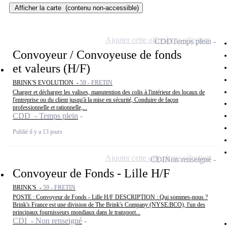
Afficher la carte
(contenu non-accessible)
Ajouter cette offre à ma sélection
CDD
Temps plein
Convoyeur / Convoyeuse de fonds
et valeurs (H/F)
BRINK'S EVOLUTION -
59 - FRETIN
Charger et décharger les valises, manutention des colis à l'intérieur des locaux de
l'entreprise ou du client jusqu'à la mise en sécurité, Conduire de façon
professionnelle et rationnelle,...
CDD - Temps plein
Publié il y a 13 jours
Ajouter cette offre à ma sélection
CDI
Non renseigné
Convoyeur de Fonds - Lille H/F
BRINK'S -
59 - FRETIN
POSTE : Convoyeur de Fonds - Lille H/F DESCRIPTION : Qui sommes-nous ?
Brink's France est une division de The Brink's Company (NYSE:BCO), l'un des
principaux fournisseurs mondiaux dans le transport...
CDI - Non renseigné