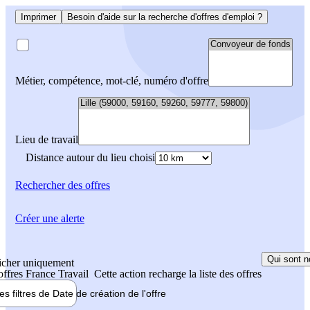
Imprimer
Besoin d'aide sur la recherche d'offres d'emploi ?
Métier, compétence, mot-clé, numéro d'offre
Lieu de travail
Distance autour du lieu choisi
Rechercher
des offres
Créer une alerte
Qui sont n
icher uniquement
 offres France Travail
Cette action recharge la liste des offres
les filtres de
Date de création
de l'offre