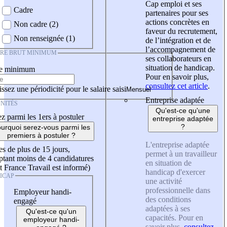
Cap emploi et ses
Cadre
partenaires pour ses
actions concrètes en
Non cadre (2)
faveur du recrutement,
Non renseignée (1)
de l’intégration et de
l’accompagnement de
IRE BRUT MINIMUM
ses collaborateurs en
situation de handicap.
re minimum
Pour en savoir plus,
consultez cet article
.
ssez une périodicité pour le salaire saisi
Entreprise adaptée
NITÉS
Qu'est-ce qu'une
z parmi les 1ers à postuler
entreprise adaptée
?
urquoi serez-vous parmi les
premiers à postuler ?
L'entreprise adaptée
es de plus de 15 jours,
permet à un travailleur
tant moins de 4 candidatures
en situation de
t France Travail est informé)
handicap d'exercer
ICAP
une activité
professionnelle dans
Employeur handi-
des conditions
engagé
adaptées à ses
Qu'est-ce qu'un
capacités. Pour en
employeur handi-
savoir plus,
consultez