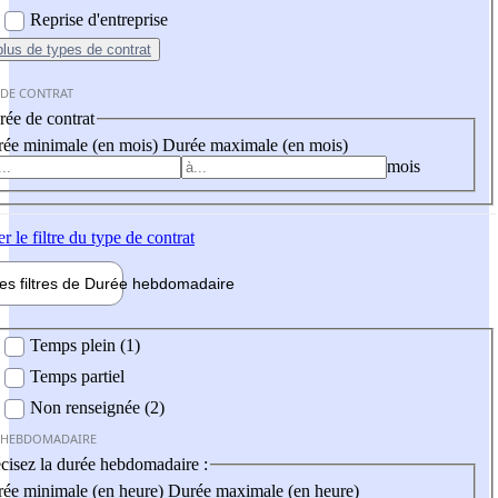
Reprise d'entreprise
plus
de types de contrat
 DE CONTRAT
ée de contrat
ée minimale (en mois)
Durée maximale (en mois)
mois
er
le filtre du type de contrat
les filtres de
Durée hebdo
madaire
 hebdomadaire
Temps plein (1)
Temps partiel
Non renseignée (2)
 HEBDOMADAIRE
cisez la durée hebdomadaire :
ée minimale (en heure)
Durée maximale (en heure)