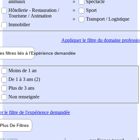
animaux
Spectacle
Hôtellerie - Restauration /
Sport
Tourisme / Animation
Transport / Logistique
Immobilier
Appliquer
le filtre du domaine professi
es filtres liés à l'
Expérience
demandée
ience demandée
Moins de 1 an
De 1 à 3 ans (2)
Plus de 3 ans
Non renseignée
er
le filtre de l'expérience demandée
Plus De
Filtres