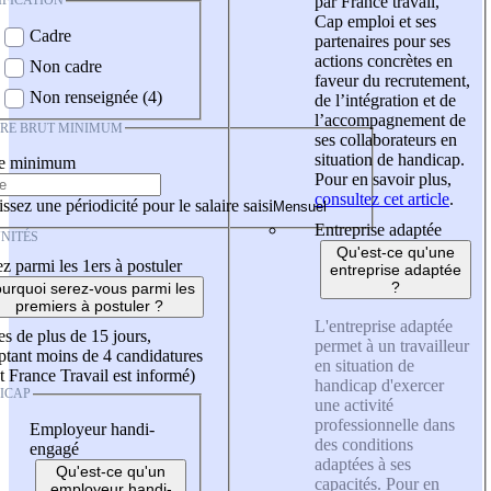
IFICATION
par France travail,
Cap emploi et ses
Cadre
partenaires pour ses
actions concrètes en
Non cadre
faveur du recrutement,
Non renseignée (4)
de l’intégration et de
l’accompagnement de
IRE BRUT MINIMUM
ses collaborateurs en
situation de handicap.
re minimum
Pour en savoir plus,
consultez cet article
.
ssez une périodicité pour le salaire saisi
Entreprise adaptée
NITÉS
Qu'est-ce qu'une
z parmi les 1ers à postuler
entreprise adaptée
?
urquoi serez-vous parmi les
premiers à postuler ?
L'entreprise adaptée
es de plus de 15 jours,
permet à un travailleur
tant moins de 4 candidatures
en situation de
t France Travail est informé)
handicap d'exercer
ICAP
une activité
professionnelle dans
Employeur handi-
des conditions
engagé
adaptées à ses
Qu'est-ce qu'un
capacités. Pour en
employeur handi-