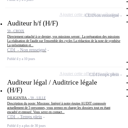
Ajouter cette offre à ma sélection
CDI
Non renseigné
Auditeur h/f (H/F)
59 - CROIX
Directement rattaché à ce dernier, vos missions seront : La préparation des missions
La réalisation de l'audit sur l'ensemble des cycles La rédaction de la note de synthèse
La présentation et...
CDI - Non renseigné
Publié il y a 10 jours
Ajouter cette offre à ma sélection
CDI
Temps plein
Auditeur légal / Auditrice légale
(H/F)
DILIGENTIA -
59 - LILLE
Description du poste: Missions: Intégré à notre équipe AUDIT composée
actuellement de 5 personnes, vous prenez en charge les dossiers tout en étant
encadré et entouré. Vous serez en contact...
CDI - Temps plein
Publié il y a plus de 30 jours