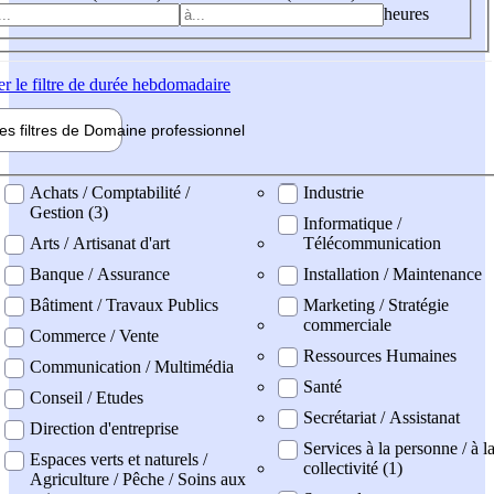
heures
er
le filtre de durée hebdomadaire
les filtres de
Domaine pro
fessionnel
ne professionel
Achats / Comptabilité /
Industrie
Gestion (3)
Informatique /
Arts / Artisanat d'art
Télécommunication
Banque / Assurance
Installation / Maintenance
Bâtiment / Travaux Publics
Marketing / Stratégie
commerciale
Commerce / Vente
Ressources Humaines
Communication / Multimédia
Santé
Conseil / Etudes
Secrétariat / Assistanat
Direction d'entreprise
Services à la personne / à l
Espaces verts et naturels /
collectivité (1)
Agriculture / Pêche / Soins aux