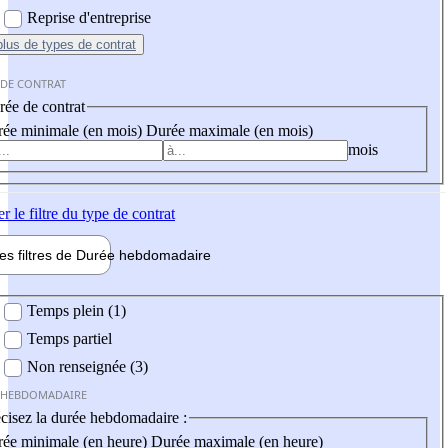
Reprise d'entreprise
plus
de types de contrat
 DE CONTRAT
ée de contrat
ée minimale (en mois)
Durée maximale (en mois)
mois
er
le filtre du type de contrat
les filtres de
Durée hebdo
madaire
 hebdomadaire
Temps plein (1)
Temps partiel
Non renseignée (3)
 HEBDOMADAIRE
cisez la durée hebdomadaire :
ée minimale (en heure)
Durée maximale (en heure)