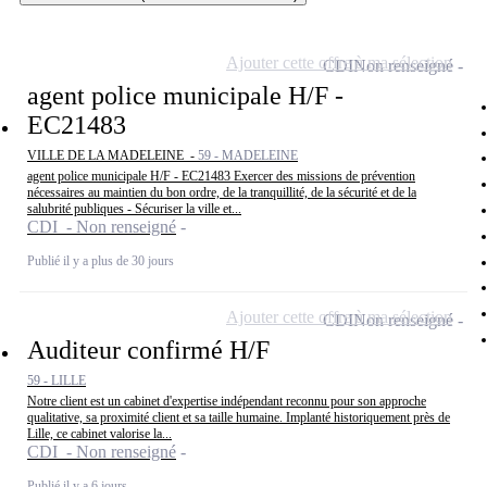
Ajouter cette offre à ma sélection
CDI
Non renseigné
agent police municipale H/F -
EC21483
VILLE DE LA MADELEINE -
59 - MADELEINE
agent police municipale H/F - EC21483 Exercer des missions de prévention
nécessaires au maintien du bon ordre, de la tranquillité, de la sécurité et de la
salubrité publiques - Sécuriser la ville et...
CDI - Non renseigné
Publié il y a plus de 30 jours
Ajouter cette offre à ma sélection
CDI
Non renseigné
Auditeur confirmé H/F
59 - LILLE
Notre client est un cabinet d'expertise indépendant reconnu pour son approche
qualitative, sa proximité client et sa taille humaine. Implanté historiquement près de
Lille, ce cabinet valorise la...
CDI - Non renseigné
Publié il y a 6 jours