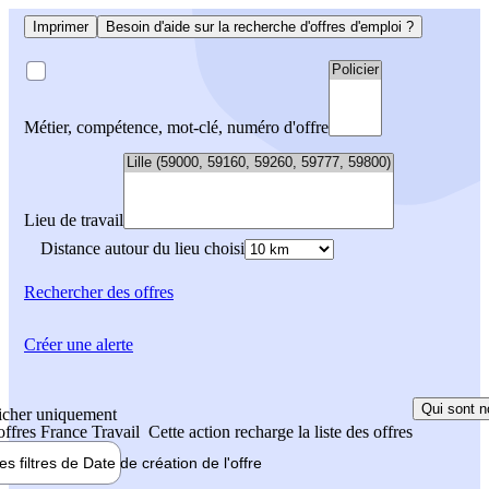
Imprimer
Besoin d'aide sur la recherche d'offres d'emploi ?
Métier, compétence, mot-clé, numéro d'offre
Lieu de travail
Distance autour du lieu choisi
Rechercher
des offres
Créer une alerte
Qui sont n
icher uniquement
 offres France Travail
Cette action recharge la liste des offres
les filtres de
Date de création
de l'offre