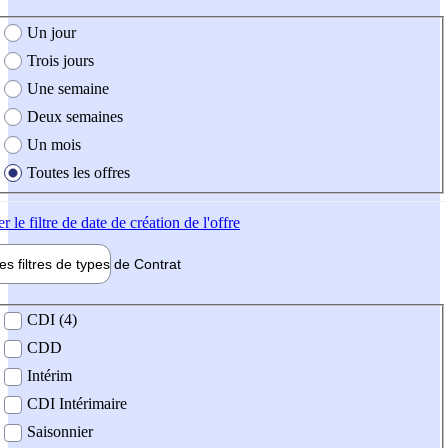
e création de l'offre
Un jour
Trois jours
Une semaine
Deux semaines
Un mois
Toutes les offres
er
le filtre de date de création de l'offre
les filtres de types de
Contrat
de contrat
CDI (4)
CDD
Intérim
CDI Intérimaire
Saisonnier