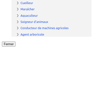
Fermer
Fermer
le détail de l'offre
/
Offre
sur
Offre précéden