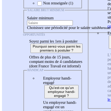
Non renseignée (1)
de
l
SALAIRE BRUT MINIMUM
se
si
Salaire minimum
Po
co
Choisissez une périodicité pour le salaire saisi
En
OPPORTUNITÉS
Soyez parmi les 1ers à postuler
Pourquoi serez-vous parmi les
premiers à postuler ?
L'
Offres de plus de 15 jours,
pe
comptant moins de 4 candidatures
en
(dont France Travail est informé)
ha
HANDICAP
un
pr
Employeur handi-
de
engagé
ad
Qu'est-ce qu'un
ca
employeur handi-
sa
engagé ?
le
Un employeur handi-
engagé est un