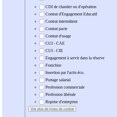
CDI de chantier ou d'opération
Contrat d'Engagement Educatif
Contrat intermittent
Contrat pacte
Contrat d'usage
CUI - CAE
CUI - CIE
Engagement à servir dans la réserve
Franchise
Insertion par l'activ.éco.
Portage salarial
Profession commerciale
Profession libérale
Reprise d'entreprise
Voir plus
de types de contrat