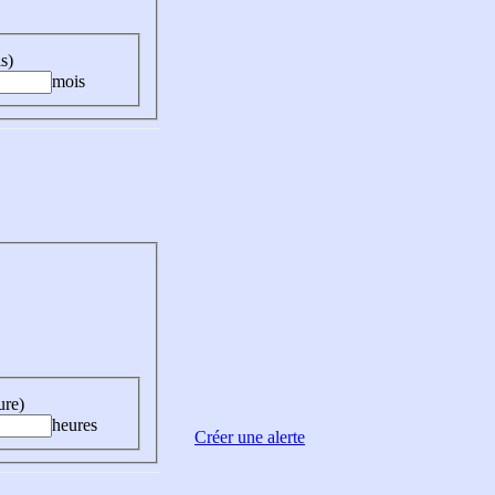
s)
mois
ure)
heures
Créer une alerte