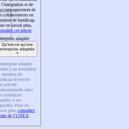
 l’intégration et de
’accompagnement de
s collaborateurs en
tuation de handicap.
ur en savoir plus,
nsultez cet article
.
treprise adaptée
Qu'est-ce qu'une
entreprise adaptée
?
entreprise adaptée
rmet à un travailleur
 situation de
ndicap d'exercer
e activité
ofessionnelle dans
s conditions
aptées à ses
pacités. Pour en
voir plus,
consultez
 site de l’UNEA
.