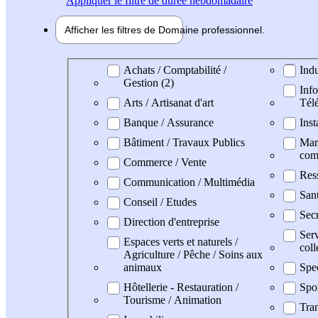
Appliquer
le filtre de durée hebdomadaire
Afficher les filtres de
Domaine pro
fessionnel
Domaine professionel
Achats / Comptabilité /
Indu
Gestion (2)
Info
Arts / Artisanat d'art
Tél
Banque / Assurance
Inst
Bâtiment / Travaux Publics
Mark
com
Commerce / Vente
Res
Communication / Multimédia
San
Conseil / Etudes
Secr
Direction d'entreprise
Serv
Espaces verts et naturels /
coll
Agriculture / Pêche / Soins aux
animaux
Spe
Hôtellerie - Restauration /
Spo
Tourisme / Animation
Tran