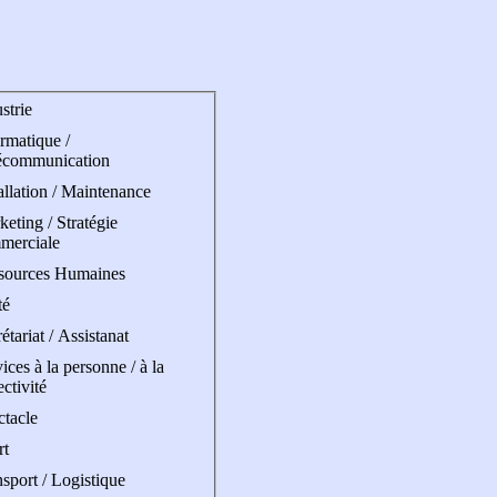
strie
rmatique /
écommunication
allation / Maintenance
eting / Stratégie
merciale
sources Humaines
té
étariat / Assistanat
ices à la personne / à la
ectivité
ctacle
rt
sport / Logistique