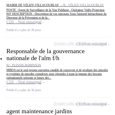
MAIRIE DE VÉLIZY-VILLACOUBLAY -
78 - VÉLIZY-VILLACOUBLAY
POSTE : Agent de Surveillance de la Voie Publique - Opérateur Vidéo Protection
H/F DESCRIPTION : Description de vos missions Sous l'autorité hiérarchique du
Directeur de la Prévention et de la...
CDI - Non renseigné
Publié il y a plus de 30 jours
Ajouter cette offre à ma sélection
CDI
Non renseigné
Responsable de la gouvernance
nationale de l'alm f/h
92 - PLESSIS-ROBINSON
MBDA est le seul groupe européen capable de concevoir et de produire des missiles
et systèmes de missiles complexes pour répondre à toute la gamme des besoins
opérationnels présents et futurs des...
CDI - Non renseigné
Publié il y a plus de 30 jours
Ajouter cette offre à ma sélection
CDI
Non renseigné
agent maintenance jardins