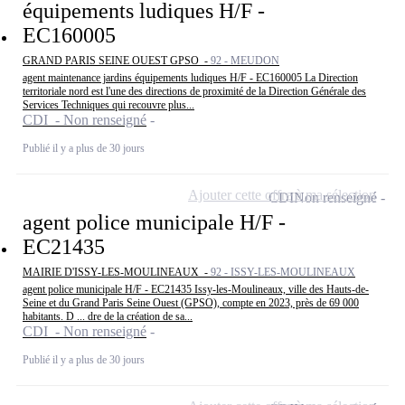
équipements ludiques H/F -
EC160005
GRAND PARIS SEINE OUEST GPSO -
92 - MEUDON
agent maintenance jardins équipements ludiques H/F - EC160005 La Direction
territoriale nord est l'une des directions de proximité de la Direction Générale des
Services Techniques qui recouvre plus...
CDI - Non renseigné
Publié il y a plus de 30 jours
Ajouter cette offre à ma sélection
CDI
Non renseigné
agent police municipale H/F -
EC21435
MAIRIE D'ISSY-LES-MOULINEAUX -
92 - ISSY-LES-MOULINEAUX
agent police municipale H/F - EC21435 Issy-les-Moulineaux, ville des Hauts-de-
Seine et du Grand Paris Seine Ouest (GPSO), compte en 2023, près de 69 000
habitants. D ... dre de la création de sa...
CDI - Non renseigné
Publié il y a plus de 30 jours