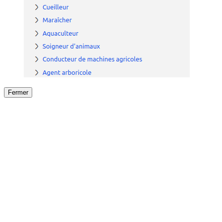
Fermer
Fermer
le détail de l'offre
/
Offre
sur
Offre précéden