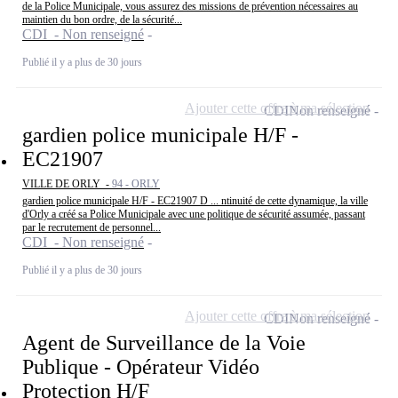
de la Police Municipale, vous assurez des missions de prévention nécessaires au
maintien du bon ordre, de la sécurité...
CDI - Non renseigné
Publié il y a plus de 30 jours
Ajouter cette offre à ma sélection
CDI
Non renseigné
gardien police municipale H/F -
EC21907
VILLE DE ORLY -
94 - ORLY
gardien police municipale H/F - EC21907 D ... ntinuité de cette dynamique, la ville
d'Orly a créé sa Police Municipale avec une politique de sécurité assumée, passant
par le recrutement de personnel...
CDI - Non renseigné
Publié il y a plus de 30 jours
Ajouter cette offre à ma sélection
CDI
Non renseigné
Agent de Surveillance de la Voie
Publique - Opérateur Vidéo
Protection H/F