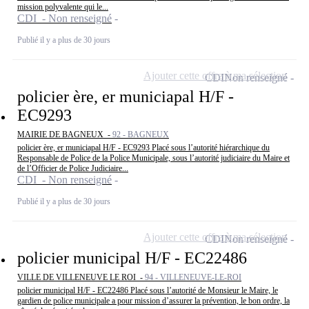
mission polyvalente qui le...
CDI - Non renseigné
Publié il y a plus de 30 jours
Ajouter cette offre à ma sélection
CDI
Non renseigné
policier ère, er municiapal H/F -
EC9293
MAIRIE DE BAGNEUX -
92 - BAGNEUX
policier ère, er municiapal H/F - EC9293 Placé sous l’autorité hiérarchique du
Responsable de Police de la Police Municipale, sous l’autorité judiciaire du Maire et
de l’Officier de Police Judiciaire...
CDI - Non renseigné
Publié il y a plus de 30 jours
Ajouter cette offre à ma sélection
CDI
Non renseigné
policier municipal H/F - EC22486
VILLE DE VILLENEUVE LE ROI -
94 - VILLENEUVE-LE-ROI
policier municipal H/F - EC22486 Placé sous l’autorité de Monsieur le Maire, le
gardien de police municipale a pour mission d’assurer la prévention, le bon ordre, la