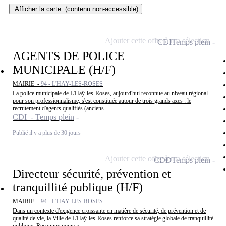
Afficher la carte
(contenu non-accessible)
Ajouter cette offre à ma sélection
CDI
Temps plein
AGENTS DE POLICE
MUNICIPALE (H/F)
MAIRIE -
94 - L'HAY-LES-ROSES
La police municipale de L'Haÿ-les-Roses, aujourd'hui reconnue au niveau régional
pour son professionnalisme, s'est constituée autour de trois grands axes : le
recrutement d'agents qualifiés (anciens...
CDI - Temps plein
Publié il y a plus de 30 jours
Ajouter cette offre à ma sélection
CDD
Temps plein
Directeur sécurité, prévention et
tranquillité publique (H/F)
MAIRIE -
94 - L'HAY-LES-ROSES
Dans un contexte d'exigence croissante en matière de sécurité, de prévention et de
qualité de vie, la Ville de L'Haÿ-les-Roses renforce sa stratégie globale de tranquillité