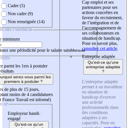
Cap emploi et ses
Cadre (5)
partenaires pour ses
actions concrètes en
Non cadre (9)
faveur du recrutement,
Non renseignée (14)
de l’intégration et de
l’accompagnement de
IRE BRUT MINIMUM
ses collaborateurs en
situation de handicap.
re minimum
Pour en savoir plus,
consultez cet article
.
ssez une périodicité pour le salaire saisi
Entreprise adaptée
NITÉS
Qu'est-ce qu'une
z parmi les 1ers à postuler
entreprise adaptée
résultats
?
urquoi serez-vous parmi les
L'entreprise adaptée
premiers à postuler ?
permet à un travailleur
es de plus de 15 jours,
en situation de
tant moins de 4 candidatures
handicap d'exercer
t France Travail est informé)
une activité
ICAP
professionnelle dans
des conditions
Employeur handi-
adaptées à ses
engagé
capacités. Pour en
Qu'est-ce qu'un
savoir plus,
consultez