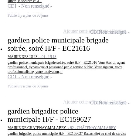
sûreté, la sécurité et la...
CDI - Non renseigné
Publié il y a plus de 30 jours
Ajouter cette offre à ma sélection
CDI
Non renseigné
gardien police municipale brigade
soirée, soiré H/F - EC21616
MAIRIE DES ULIS -
91 - ULIS
gardien police municipale brigade soirée, soiré H/F - EC21616 Vous êtes un agent
professionnel, dynamique et passionné par le service public. Votre rigueur, votre
professionnalisme, votre motivation,...
CDI - Non renseigné
Publié il y a plus de 30 jours
Ajouter cette offre à ma sélection
CDI
Non renseigné
gardien brigadier police
municipale H/F - EC159627
MAIRIE DE CHATENAY-MALABRY -
92 - CHÂTENAY-MALABRY
gardien brigadier police municipale H/F - EC159627 Rattaché(e) au chef de service