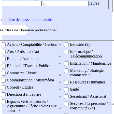
heures
er
le filtre de durée hebdomadaire
les filtres de
Domaine pro
fessionnel
ne professionel
Achats / Comptabilité / Gestion
Industrie (3)
Arts / Artisanat d'art
Informatique /
Télécommunication
Banque / Assurance
Installation / Maintenance
Bâtiment / Travaux Publics
Marketing / Stratégie
Commerce / Vente
commerciale
Communication / Multimédia
Ressources Humaines
Conseil / Etudes
Santé
Direction d'entreprise
Secrétariat / Assistanat
Espaces verts et naturels /
Services à la personne / à l
Agriculture / Pêche / Soins aux
collectivité (24)
animaux