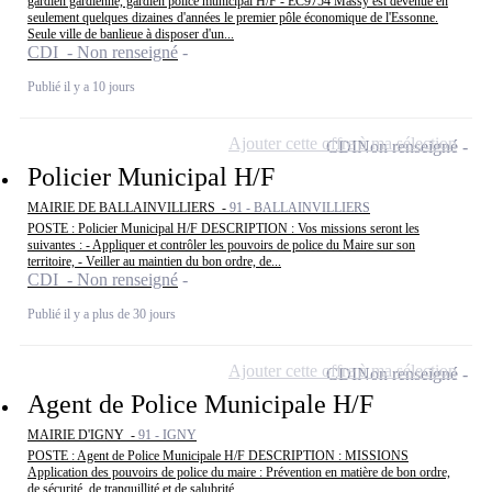
gardien gardienne, gardien police municipal H/F - EC9754 Massy est devenue en
seulement quelques dizaines d'années le premier pôle économique de l'Essonne.
Seule ville de banlieue à disposer d'un...
CDI - Non renseigné
Publié il y a 10 jours
Ajouter cette offre à ma sélection
CDI
Non renseigné
Policier Municipal H/F
MAIRIE DE BALLAINVILLIERS -
91 - BALLAINVILLIERS
POSTE : Policier Municipal H/F DESCRIPTION : Vos missions seront les
suivantes : - Appliquer et contrôler les pouvoirs de police du Maire sur son
territoire, - Veiller au maintien du bon ordre, de...
CDI - Non renseigné
Publié il y a plus de 30 jours
Ajouter cette offre à ma sélection
CDI
Non renseigné
Agent de Police Municipale H/F
MAIRIE D'IGNY -
91 - IGNY
POSTE : Agent de Police Municipale H/F DESCRIPTION : MISSIONS
Application des pouvoirs de police du maire : Prévention en matière de bon ordre,
de sécurité, de tranquillité et de salubrité...