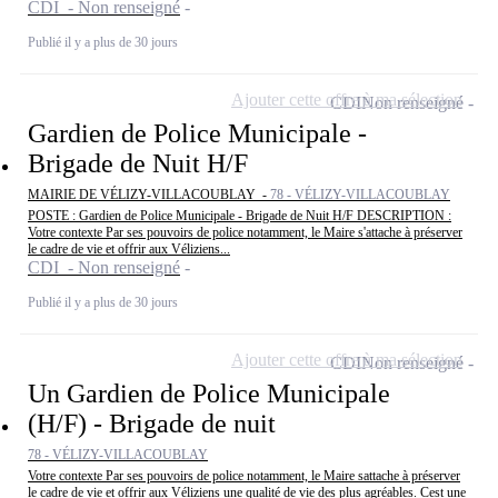
CDI - Non renseigné
Publié il y a plus de 30 jours
Ajouter cette offre à ma sélection
CDI
Non renseigné
Gardien de Police Municipale -
Brigade de Nuit H/F
MAIRIE DE VÉLIZY-VILLACOUBLAY -
78 - VÉLIZY-VILLACOUBLAY
POSTE : Gardien de Police Municipale - Brigade de Nuit H/F DESCRIPTION :
Votre contexte Par ses pouvoirs de police notamment, le Maire s'attache à préserver
le cadre de vie et offrir aux Véliziens...
CDI - Non renseigné
Publié il y a plus de 30 jours
Ajouter cette offre à ma sélection
CDI
Non renseigné
Un Gardien de Police Municipale
(H/F) - Brigade de nuit
78 - VÉLIZY-VILLACOUBLAY
Votre contexte Par ses pouvoirs de police notamment, le Maire sattache à préserver
le cadre de vie et offrir aux Véliziens une qualité de vie des plus agréables. Cest une