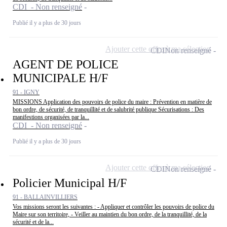
CDI - Non renseigné
Publié il y a plus de 30 jours
Ajouter cette offre à ma sélection
CDI
Non renseigné
AGENT DE POLICE
MUNICIPALE H/F
91 - IGNY
MISSIONS Application des pouvoirs de police du maire : Prévention en matière de
bon ordre, de sécurité, de tranquillité et de salubrité publique Sécurisations : Des
manifestions organisées par la...
CDI - Non renseigné
Publié il y a plus de 30 jours
Ajouter cette offre à ma sélection
CDI
Non renseigné
Policier Municipal H/F
91 - BALLAINVILLIERS
Vos missions seront les suivantes : - Appliquer et contrôler les pouvoirs de police du
Maire sur son territoire, - Veiller au maintien du bon ordre, de la tranquillité, de la
sécurité et de la...