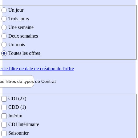
e création de l'offre
Un jour
Trois jours
Une semaine
Deux semaines
Un mois
Toutes les offres
er
le filtre de date de création de l'offre
les filtres de types de
Contrat
de contrat
CDI (27)
CDD (1)
Intérim
CDI Intérimaire
Saisonnier