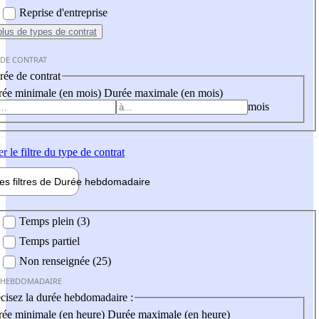
Reprise d'entreprise
plus
de types de contrat
 DE CONTRAT
ée de contrat
ée minimale (en mois)
Durée maximale (en mois)
mois
er
le filtre du type de contrat
les filtres de
Durée hebdo
madaire
 hebdomadaire
Temps plein (3)
Temps partiel
Non renseignée (25)
 HEBDOMADAIRE
cisez la durée hebdomadaire :
ée minimale (en heure)
Durée maximale (en heure)