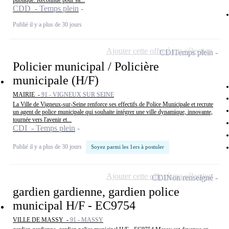
publique. Reconnue pour sa...
CDD - Temps plein
Publié il y a plus de 30 jours
Ajouter cette offre à ma sélection
CDI
Temps plein
Policier municipal / Policière
municipale (H/F)
MAIRIE -
91 - VIGNEUX SUR SEINE
La Ville de Vigneux-sur-Seine renforce ses effectifs de Police Municipale et recrute
un agent de police municipale qui souhaite intégrer une ville dynamique, innovante,
tournée vers l'avenir et...
CDI - Temps plein
Publié il y a plus de 30 jours
Soyez parmi les 1ers à postuler
Ajouter cette offre à ma sélection
CDI
Non renseigné
gardien gardienne, gardien police
municipal H/F - EC9754
VILLE DE MASSY -
91 - MASSY