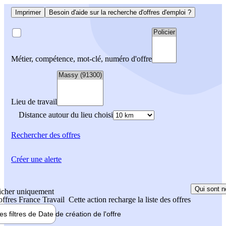
Imprimer
Besoin d'aide sur la recherche d'offres d'emploi ?
Métier, compétence, mot-clé, numéro d'offre
Lieu de travail
Distance autour du lieu choisi
Rechercher
des offres
Créer une alerte
Qui sont n
icher uniquement
 offres France Travail
Cette action recharge la liste des offres
les filtres de
Date de création
de l'offre