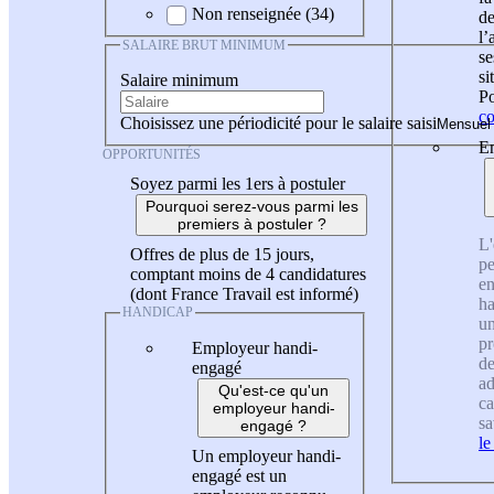
Non renseignée (34)
de
l
SALAIRE BRUT MINIMUM
se
si
Salaire minimum
Po
co
Choisissez une périodicité pour le salaire saisi
En
OPPORTUNITÉS
Soyez parmi les 1ers à postuler
Pourquoi serez-vous parmi les
premiers à postuler ?
L'
Offres de plus de 15 jours,
pe
comptant moins de 4 candidatures
en
(dont France Travail est informé)
ha
HANDICAP
un
pr
Employeur handi-
de
engagé
ad
Qu'est-ce qu'un
ca
employeur handi-
sa
engagé ?
le
Un employeur handi-
engagé est un