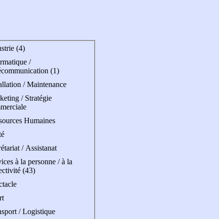
strie (4)
rmatique /
écommunication (1)
allation / Maintenance
eting / Stratégie
merciale
sources Humaines
té
étariat / Assistanat
ices à la personne / à la
ectivité (43)
ctacle
rt
sport / Logistique