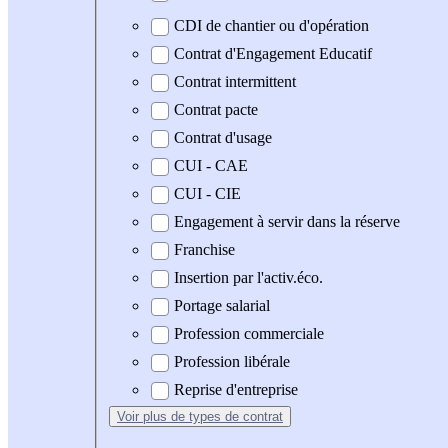
CDI de chantier ou d'opération
Contrat d'Engagement Educatif
Contrat intermittent
Contrat pacte
Contrat d'usage
CUI - CAE
CUI - CIE
Engagement à servir dans la réserve
Franchise
Insertion par l'activ.éco.
Portage salarial
Profession commerciale
Profession libérale
Reprise d'entreprise
Voir plus
de types de contrat