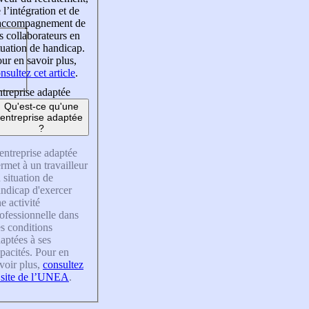
 l’intégration et de
’accompagnement de
s collaborateurs en
tuation de handicap.
ur en savoir plus,
nsultez cet article
.
treprise adaptée
Qu'est-ce qu'une
entreprise adaptée
?
entreprise adaptée
rmet à un travailleur
 situation de
ndicap d'exercer
e activité
ofessionnelle dans
s conditions
aptées à ses
pacités. Pour en
voir plus,
consultez
 site de l’UNEA
.