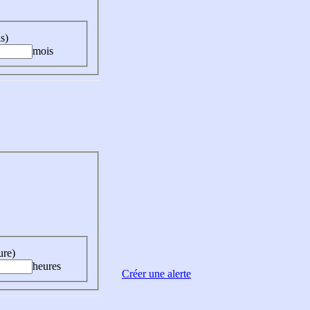
s)
mois
ure)
heures
Créer une alerte