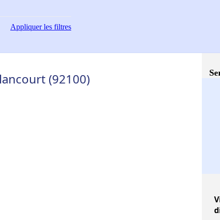
Appliquer
les filtres
Se
llancourt (92100)
V
d