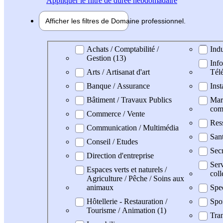
Appliquer
le filtre de durée hebdomadaire
Afficher les filtres de
Domaine pro
fessionnel
Domaine professionel
Achats / Comptabilité /
Indu
Gestion (13)
Info
Arts / Artisanat d'art
Tél
Banque / Assurance
Inst
Bâtiment / Travaux Publics
Mark
com
Commerce / Vente
Res
Communication / Multimédia
San
Conseil / Etudes
Secr
Direction d'entreprise
Serv
Espaces verts et naturels /
coll
Agriculture / Pêche / Soins aux
animaux
Spe
Hôtellerie - Restauration /
Spo
Tourisme / Animation (1)
Tran