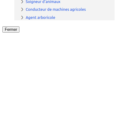
Fermer
Fermer
le détail de l'offre
/
Offre
sur
Offre précéden