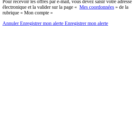
Pour recevoir les offres par e-mail, vous devez saisir votre adresse
électronique et la valider sur la page «
Mes coordonnées
» de la
rubrique « Mon compte »
Annuler
Enregistrer mon alerte
Enregistrer
mon alerte