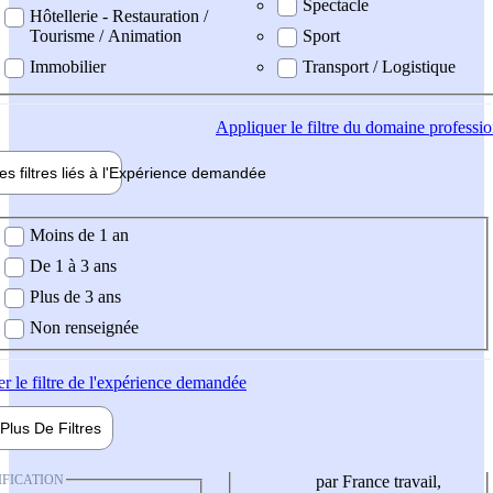
Spectacle
Hôtellerie - Restauration /
Tourisme / Animation
Sport
Immobilier
Transport / Logistique
Appliquer
le filtre du domaine professi
es filtres liés à l'
Expérience
demandée
ience demandée
Moins de 1 an
De 1 à 3 ans
Plus de 3 ans
Non renseignée
er
le filtre de l'expérience demandée
Plus De
Filtres
IFICATION
par France travail,