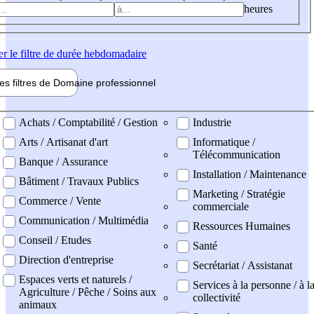
heures
er
le filtre de durée hebdomadaire
les filtres de
Domaine pro
fessionnel
ne professionel
Achats / Comptabilité / Gestion
Industrie
Arts / Artisanat d'art
Informatique /
Télécommunication
Banque / Assurance
Installation / Maintenance
Bâtiment / Travaux Publics
Marketing / Stratégie
Commerce / Vente
commerciale
Communication / Multimédia
Ressources Humaines
Conseil / Etudes
Santé
Direction d'entreprise
Secrétariat / Assistanat
Espaces verts et naturels /
Services à la personne / à l
Agriculture / Pêche / Soins aux
collectivité
animaux