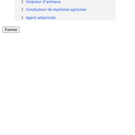
Fermer
Fermer
le détail de l'offre
/
Offre
sur
Offre précéden