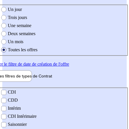
e création de l'offre
Un jour
Trois jours
Une semaine
Deux semaines
Un mois
Toutes les offres
er
le filtre de date de création de l'offre
les filtres de types de
Contrat
de contrat
CDI
CDD
Intérim
CDI Intérimaire
Saisonnier