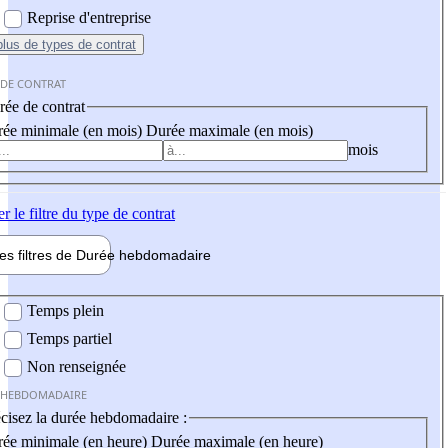
Reprise d'entreprise
plus
de types de contrat
 DE CONTRAT
ée de contrat
ée minimale (en mois)
Durée maximale (en mois)
mois
er
le filtre du type de contrat
les filtres de
Durée hebdo
madaire
 hebdomadaire
Temps plein
Temps partiel
Non renseignée
 HEBDOMADAIRE
cisez la durée hebdomadaire :
ée minimale (en heure)
Durée maximale (en heure)