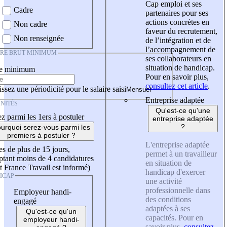
Cap emploi et ses
Cadre
partenaires pour ses
actions concrètes en
Non cadre
faveur du recrutement,
Non renseignée
de l’intégration et de
l’accompagnement de
IRE BRUT MINIMUM
ses collaborateurs en
situation de handicap.
re minimum
Pour en savoir plus,
consultez cet article
.
ssez une périodicité pour le salaire saisi
Entreprise adaptée
NITÉS
Qu'est-ce qu'une
z parmi les 1ers à postuler
entreprise adaptée
?
urquoi serez-vous parmi les
premiers à postuler ?
L'entreprise adaptée
es de plus de 15 jours,
permet à un travailleur
tant moins de 4 candidatures
en situation de
t France Travail est informé)
handicap d'exercer
ICAP
une activité
professionnelle dans
Employeur handi-
des conditions
engagé
adaptées à ses
Qu'est-ce qu'un
capacités. Pour en
employeur handi-
savoir plus,
consultez