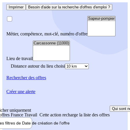
Imprimer
Besoin d'aide sur la recherche d'offres d'emploi ?
Métier, compétence, mot-clé, numéro d'offre
Lieu de travail
Distance autour du lieu choisi
Rechercher
des offres
Créer une alerte
Qui sont n
icher uniquement
 offres France Travail
Cette action recharge la liste des offres
les filtres de
Date de création
de l'offre