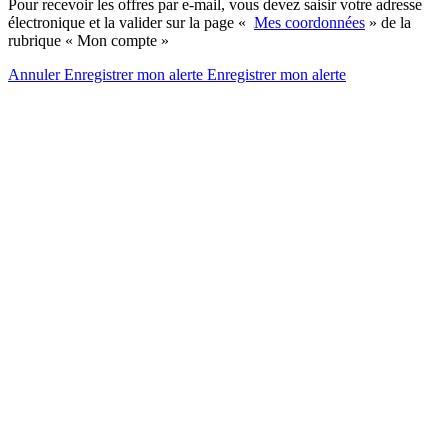
Pour recevoir les offres par e-mail, vous devez saisir votre adresse
électronique et la valider sur la page «
Mes coordonnées
» de la
rubrique « Mon compte »
Annuler
Enregistrer mon alerte
Enregistrer
mon alerte