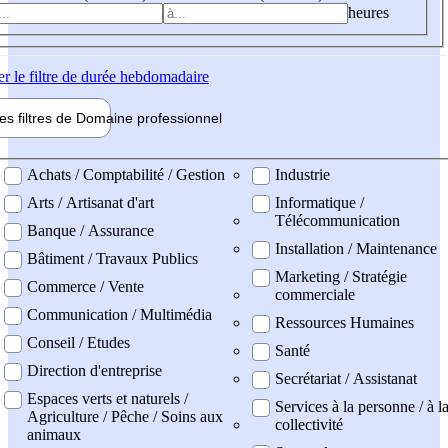
heures
er
le filtre de durée hebdomadaire
les filtres de
Domaine pro
fessionnel
ne professionel
Achats / Comptabilité / Gestion
Industrie
Arts / Artisanat d'art
Informatique /
Télécommunication
Banque / Assurance
Installation / Maintenance
Bâtiment / Travaux Publics
Marketing / Stratégie
Commerce / Vente
commerciale
Communication / Multimédia
Ressources Humaines
Conseil / Etudes
Santé
Direction d'entreprise
Secrétariat / Assistanat
Espaces verts et naturels /
Services à la personne / à l
Agriculture / Pêche / Soins aux
collectivité
animaux