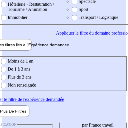
Spectacle
Hôtellerie - Restauration /
Tourisme / Animation
Sport
Immobilier
Transport / Logistique
Appliquer
le filtre du domaine professi
es filtres liés à l'
Expérience
demandée
ience demandée
Moins de 1 an
De 1 à 3 ans
Plus de 3 ans
Non renseignée
er
le filtre de l'expérience demandée
Plus De
Filtres
IFICATION
par France travail,