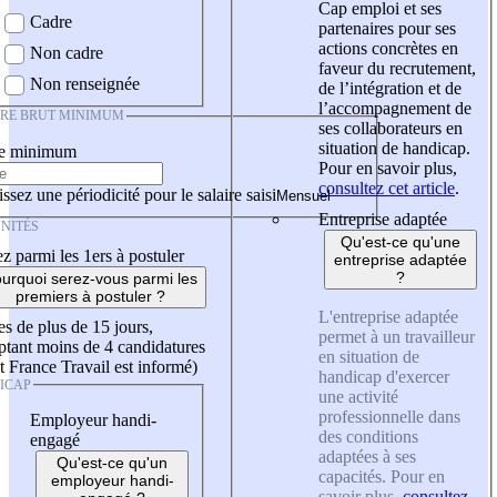
Cap emploi et ses
Cadre
partenaires pour ses
actions concrètes en
Non cadre
faveur du recrutement,
Non renseignée
de l’intégration et de
l’accompagnement de
IRE BRUT MINIMUM
ses collaborateurs en
situation de handicap.
re minimum
Pour en savoir plus,
consultez cet article
.
ssez une périodicité pour le salaire saisi
Entreprise adaptée
NITÉS
Qu'est-ce qu'une
z parmi les 1ers à postuler
entreprise adaptée
?
urquoi serez-vous parmi les
premiers à postuler ?
L'entreprise adaptée
es de plus de 15 jours,
permet à un travailleur
tant moins de 4 candidatures
en situation de
t France Travail est informé)
handicap d'exercer
ICAP
une activité
professionnelle dans
Employeur handi-
des conditions
engagé
adaptées à ses
Qu'est-ce qu'un
capacités. Pour en
employeur handi-
savoir plus,
consultez