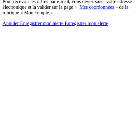
Pour recevoir les offres par e-mail, vous devez saisir votre adresse
électronique et la valider sur la page «
Mes coordonnées
» de la
rubrique « Mon compte »
Annuler
Enregistrer mon alerte
Enregistrer
mon alerte