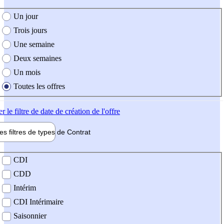
e création de l'offre
Un jour
Trois jours
Une semaine
Deux semaines
Un mois
Toutes les offres
er
le filtre de date de création de l'offre
les filtres de types de
Contrat
de contrat
CDI
CDD
Intérim
CDI Intérimaire
Saisonnier