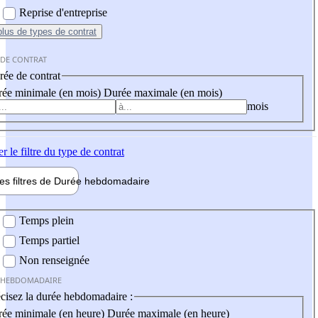
Reprise d'entreprise
plus
de types de contrat
 DE CONTRAT
ée de contrat
ée minimale (en mois)
Durée maximale (en mois)
mois
er
le filtre du type de contrat
les filtres de
Durée hebdo
madaire
 hebdomadaire
Temps plein
Temps partiel
Non renseignée
 HEBDOMADAIRE
cisez la durée hebdomadaire :
ée minimale (en heure)
Durée maximale (en heure)