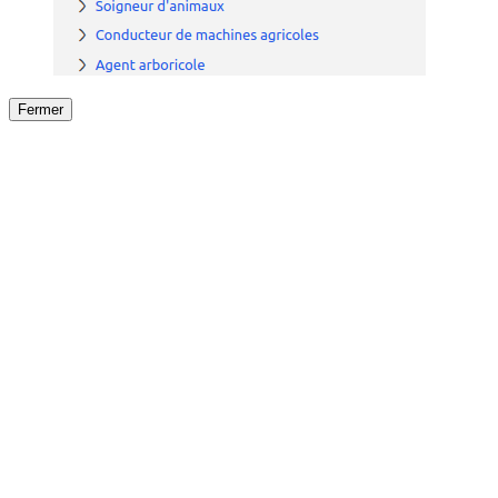
Fermer
Fermer
le détail de l'offre
/
Offre
sur
Offre précéden