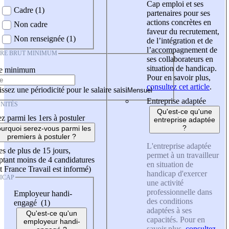
Cap emploi et ses
Cadre (1)
partenaires pour ses
actions concrètes en
Non cadre
faveur du recrutement,
Non renseignée (1)
de l’intégration et de
l’accompagnement de
IRE BRUT MINIMUM
ses collaborateurs en
situation de handicap.
re minimum
Pour en savoir plus,
consultez cet article
.
ssez une périodicité pour le salaire saisi
Entreprise adaptée
NITÉS
Qu'est-ce qu'une
z parmi les 1ers à postuler
entreprise adaptée
?
urquoi serez-vous parmi les
premiers à postuler ?
L'entreprise adaptée
es de plus de 15 jours,
permet à un travailleur
tant moins de 4 candidatures
en situation de
t France Travail est informé)
handicap d'exercer
ICAP
une activité
professionnelle dans
Employeur handi-
des conditions
engagé (1)
adaptées à ses
Qu'est-ce qu'un
capacités. Pour en
employeur handi-
savoir plus,
consultez