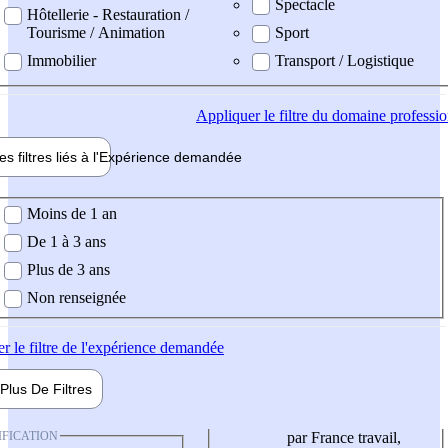
Spectacle
Hôtellerie - Restauration /
Tourisme / Animation
Sport
Immobilier
Transport / Logistique
Appliquer
le filtre du domaine professi
es filtres liés à l'
Expérience
demandée
ience demandée
Moins de 1 an
De 1 à 3 ans
Plus de 3 ans
Non renseignée
er
le filtre de l'expérience demandée
Plus De
Filtres
IFICATION
par France travail,