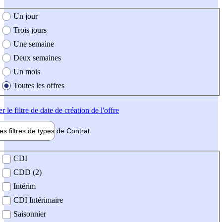
e création de l'offre
Un jour
Trois jours
Une semaine
Deux semaines
Un mois
Toutes les offres
er
le filtre de date de création de l'offre
les filtres de types de
Contrat
de contrat
CDI
CDD (2)
Intérim
CDI Intérimaire
Saisonnier