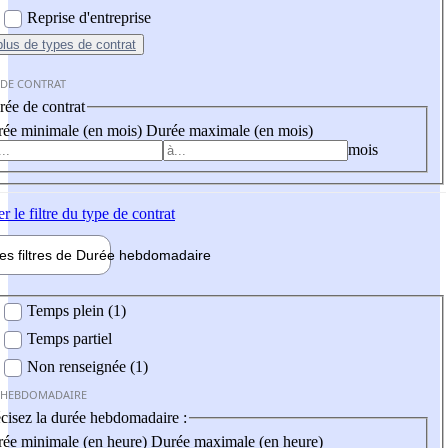
Reprise d'entreprise
plus
de types de contrat
 DE CONTRAT
ée de contrat
ée minimale (en mois)
Durée maximale (en mois)
mois
er
le filtre du type de contrat
les filtres de
Durée hebdo
madaire
 hebdomadaire
Temps plein (1)
Temps partiel
Non renseignée (1)
 HEBDOMADAIRE
cisez la durée hebdomadaire :
ée minimale (en heure)
Durée maximale (en heure)