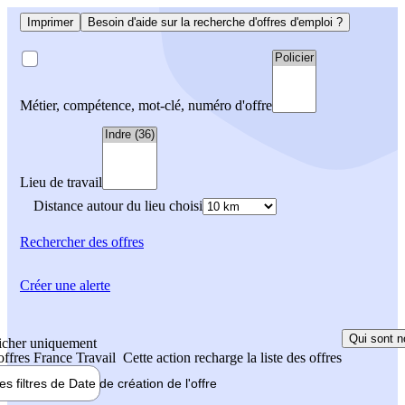
Imprimer
Besoin d'aide sur la recherche d'offres d'emploi ?
Métier, compétence, mot-clé, numéro d'offre
Lieu de travail
Distance autour du lieu choisi
Rechercher
des offres
Créer une alerte
Qui sont n
icher uniquement
 offres France Travail
Cette action recharge la liste des offres
les filtres de
Date de création
de l'offre