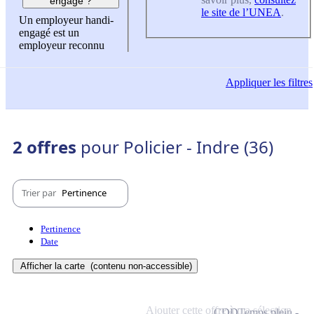
engagé ?
le site de l’UNEA
.
Un employeur handi-
engagé est un
employeur reconnu
Appliquer
les filtres
2 offres
pour Policier - Indre (36)
Trier par
Pertinence
Pertinence
Date
Afficher la carte
(contenu non-accessible)
Ajouter cette offre à ma sélection
CDD
Temps plein