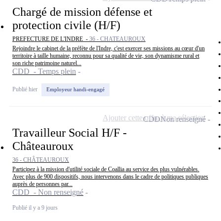
Chargé de mission défense et
protection civile (H/F)
PREFECTURE DE L'INDRE -
36 - CHATEAUROUX
Rejoindre le cabinet de la préfète de l'Indre, c'est exercer ses missions au cœur d'un
territoire à taille humaine, reconnu pour sa qualité de vie, son dynamisme rural et
son riche patrimoine naturel...
CDD - Temps plein
Publié hier
Employeur handi-engagé
Ajouter cette offre à ma sélection
CDD
Non renseigné
Travailleur Social H/F -
Châteauroux
36 - CHÂTEAUROUX
Participez à la mission d'utilité sociale de Coallia au service des plus vulnérables.
Avec plus de 900 dispositifs, nous intervenons dans le cadre de politiques publiques
auprès de personnes par...
CDD - Non renseigné
Publié il y a 9 jours