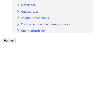
Fermer
Fermer
le détail de l'offre
/
Offre
sur
Offre précéden