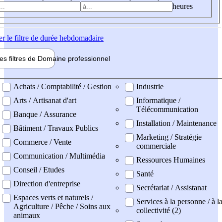
heures
er
le filtre de durée hebdomadaire
les filtres de
Domaine pro
fessionnel
ne professionel
Achats / Comptabilité / Gestion
Industrie
Arts / Artisanat d'art
Informatique /
Télécommunication
Banque / Assurance
Installation / Maintenance
Bâtiment / Travaux Publics
Marketing / Stratégie
Commerce / Vente
commerciale
Communication / Multimédia
Ressources Humaines
Conseil / Etudes
Santé
Direction d'entreprise
Secrétariat / Assistanat
Espaces verts et naturels /
Services à la personne / à l
Agriculture / Pêche / Soins aux
collectivité (2)
animaux