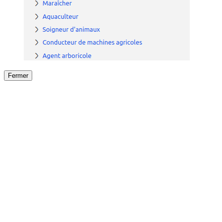
Fermer
Fermer
le détail de l'offre
/
Offre
sur
Offre précéden