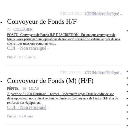
Ajouter cette offre à ma sélection
CDI
Non renseigné
Convoyeur de Fonds H/F
77 - COLLÉGIEN
POSTE : Convoyeur de Fonds H/F DESCRIPTION : En tant que convoyeur de
fonds, vous participez aux opérations de transport sécurisé de valeurs auprès de nos
clients. Les missions comprennent...
CDI - Non renseigné
Publié il y a 19 jours
Ajouter cette offre à ma sélection
CDI
Non renseigné
Convoyeur de Fonds (M) (H/F)
PÉPITE. -
93 - LILAS
À partir de 31 290 € bruts/an + primes + indemnités repas Dans le cadre de son
développement, notre client recherche plusieurs Convoyeurs de Fonds H/F afin de
renforcer ses équipes en...
CDI - Non renseigné
Publié il y a 9 jours