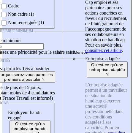
Cap emploi et ses
Cadre
partenaires pour ses
actions concrètes en
Non cadre (1)
faveur du recrutement,
Non renseignée (1)
de l’intégration et de
l’accompagnement de
IRE BRUT MINIMUM
ses collaborateurs en
situation de handicap.
re minimum
Pour en savoir plus,
consultez cet article
.
ssez une périodicité pour le salaire saisi
Entreprise adaptée
NITÉS
Qu'est-ce qu'une
z parmi les 1ers à postuler
entreprise adaptée
?
urquoi serez-vous parmi les
premiers à postuler ?
L'entreprise adaptée
es de plus de 15 jours,
permet à un travailleur
tant moins de 4 candidatures
en situation de
t France Travail est informé)
handicap d'exercer
ICAP
une activité
professionnelle dans
Employeur handi-
des conditions
engagé
adaptées à ses
Qu'est-ce qu'un
capacités. Pour en
employeur handi-
savoir plus,
consultez