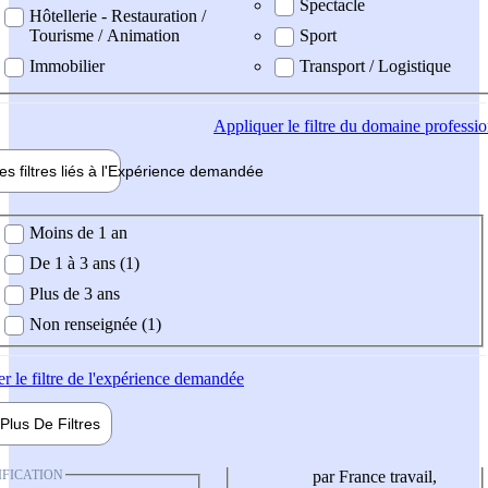
Spectacle
Hôtellerie - Restauration /
Tourisme / Animation
Sport
Immobilier
Transport / Logistique
Appliquer
le filtre du domaine professi
es filtres liés à l'
Expérience
demandée
ience demandée
Moins de 1 an
De 1 à 3 ans (1)
Plus de 3 ans
Non renseignée (1)
er
le filtre de l'expérience demandée
Plus De
Filtres
IFICATION
par France travail,