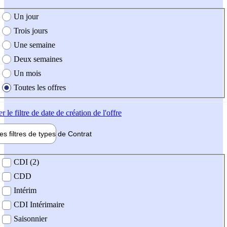
e création de l'offre
Un jour
Trois jours
Une semaine
Deux semaines
Un mois
Toutes les offres
er
le filtre de date de création de l'offre
les filtres de types de
Contrat
de contrat
CDI (2)
CDD
Intérim
CDI Intérimaire
Saisonnier