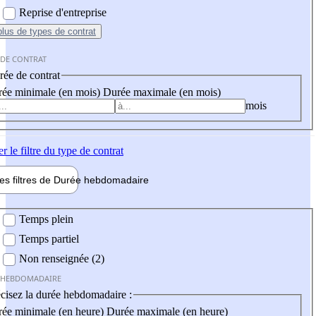
Reprise d'entreprise
plus
de types de contrat
 DE CONTRAT
ée de contrat
ée minimale (en mois)
Durée maximale (en mois)
mois
er
le filtre du type de contrat
les filtres de
Durée hebdo
madaire
 hebdomadaire
Temps plein
Temps partiel
Non renseignée (2)
 HEBDOMADAIRE
cisez la durée hebdomadaire :
ée minimale (en heure)
Durée maximale (en heure)