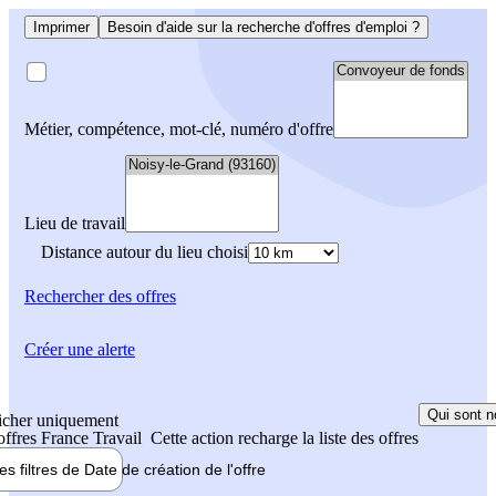
Imprimer
Besoin d'aide sur la recherche d'offres d'emploi ?
Métier, compétence, mot-clé, numéro d'offre
Lieu de travail
Distance autour du lieu choisi
Rechercher
des offres
Créer une alerte
Qui sont n
icher uniquement
 offres France Travail
Cette action recharge la liste des offres
les filtres de
Date de création
de l'offre