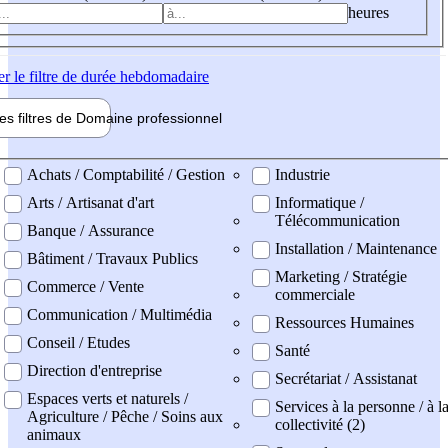
heures
er
le filtre de durée hebdomadaire
les filtres de
Domaine pro
fessionnel
ne professionel
Achats / Comptabilité / Gestion
Industrie
Arts / Artisanat d'art
Informatique /
Télécommunication
Banque / Assurance
Installation / Maintenance
Bâtiment / Travaux Publics
Marketing / Stratégie
Commerce / Vente
commerciale
Communication / Multimédia
Ressources Humaines
Conseil / Etudes
Santé
Direction d'entreprise
Secrétariat / Assistanat
Espaces verts et naturels /
Services à la personne / à l
Agriculture / Pêche / Soins aux
collectivité (2)
animaux