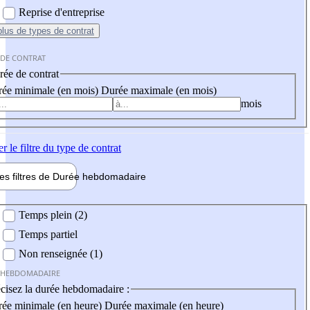
Reprise d'entreprise
plus
de types de contrat
 DE CONTRAT
ée de contrat
ée minimale (en mois)
Durée maximale (en mois)
mois
er
le filtre du type de contrat
les filtres de
Durée hebdo
madaire
 hebdomadaire
Temps plein (2)
Temps partiel
Non renseignée (1)
 HEBDOMADAIRE
cisez la durée hebdomadaire :
ée minimale (en heure)
Durée maximale (en heure)