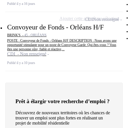
Publié il y a 16 jours
Ajouter cette offre à ma sélection
CDI
Non renseigné
Convoyeur de Fonds - Orléans H/F
BRINK'S -
45 - ORLÉANS
POSTE : Convoyeur de Fonds - Orléans H/F DESCRIPTION : Nous avons une
opportunité stimulante pour un poste de Convoyeur Garde. Qui êtes-vous ? Vous
êtes une personne sûre, fiable et réactive,...
CDI - Non renseigné
Publié il y a 10 jours
Prêt à élargir votre recherche d’emploi ?
Découvrez de nouveaux territoires où les chances de
trouver un emploi sont plus fortes en réalisant un
projet de mobilité résidentielle