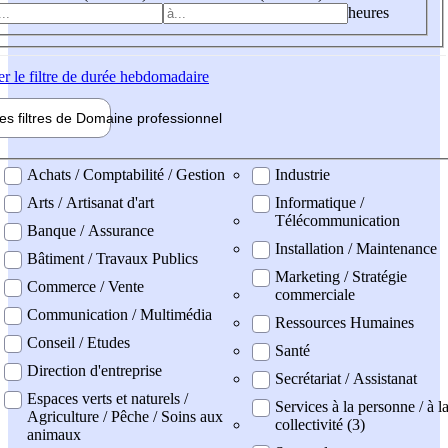
heures
er
le filtre de durée hebdomadaire
les filtres de
Domaine pro
fessionnel
ne professionel
Achats / Comptabilité / Gestion
Industrie
Arts / Artisanat d'art
Informatique /
Télécommunication
Banque / Assurance
Installation / Maintenance
Bâtiment / Travaux Publics
Marketing / Stratégie
Commerce / Vente
commerciale
Communication / Multimédia
Ressources Humaines
Conseil / Etudes
Santé
Direction d'entreprise
Secrétariat / Assistanat
Espaces verts et naturels /
Services à la personne / à l
Agriculture / Pêche / Soins aux
collectivité (3)
animaux