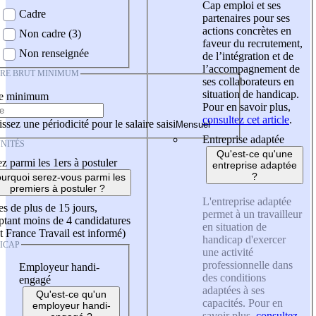
Cap emploi et ses
Cadre
partenaires pour ses
actions concrètes en
Non cadre (3)
faveur du recrutement,
Non renseignée
de l’intégration et de
l’accompagnement de
IRE BRUT MINIMUM
ses collaborateurs en
situation de handicap.
re minimum
Pour en savoir plus,
consultez cet article
.
ssez une périodicité pour le salaire saisi
Entreprise adaptée
NITÉS
Qu'est-ce qu'une
z parmi les 1ers à postuler
entreprise adaptée
?
urquoi serez-vous parmi les
premiers à postuler ?
L'entreprise adaptée
es de plus de 15 jours,
permet à un travailleur
tant moins de 4 candidatures
en situation de
t France Travail est informé)
handicap d'exercer
ICAP
une activité
professionnelle dans
Employeur handi-
des conditions
engagé
adaptées à ses
Qu'est-ce qu'un
capacités. Pour en
employeur handi-
savoir plus,
consultez