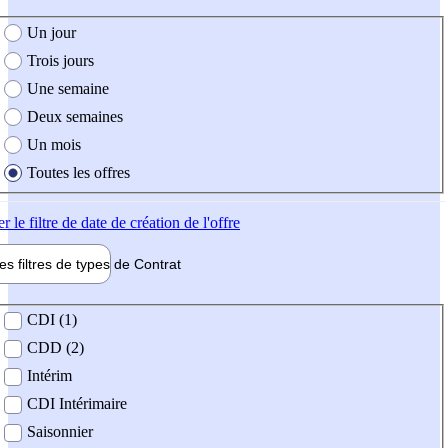
e création de l'offre
Un jour
Trois jours
Une semaine
Deux semaines
Un mois
Toutes les offres
er
le filtre de date de création de l'offre
les filtres de types de
Contrat
de contrat
CDI (1)
CDD (2)
Intérim
CDI Intérimaire
Saisonnier