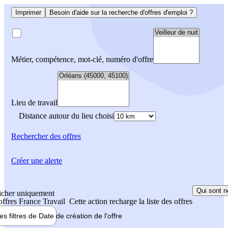
Imprimer
Besoin d'aide sur la recherche d'offres d'emploi ?
Métier, compétence, mot-clé, numéro d'offre
Lieu de travail
Distance autour du lieu choisi
Rechercher
des offres
Créer une alerte
Qui sont n
icher uniquement
 offres France Travail
Cette action recharge la liste des offres
les filtres de
Date de création
de l'offre