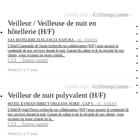
Ajouter cette offre à ma sélection
CDI
Temps partiel
Veilleur / Veilleuse de nuit en
hôtellerie (H/F)
SAS HOTELIERE ELEGANCIA NATURA -
45 - SARAN
L'hôtel Campanile de Saran recherche un collaborateur (H/F) pour assurer la
continuité de nos services durant la nuit. Garant du calme et de la sécurité de nos
clients, vous occupez un poste central...
CDI - Temps partiel
Publié il y a 17 jours
Ajouter cette offre à ma sélection
CDI
Temps partiel
Veilleur de nuit polyvalent (H/F)
HOTEL KYRIAD DIRECT ORLEANS NORD - CAP S -
45 - SARAN
L'hôtel Kyriad Direct recherche un collaborateur (H/F) pour assurer la continuité de
nos services durant la nuit. Garant du calme et de la sécurité de nos clients, vous
occupez un poste central où la...
CDI - Temps partiel
Publié il y a 17 jours