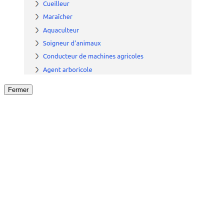
Fermer
Fermer
le détail de l'offre
/
Offre
sur
Offre précéden