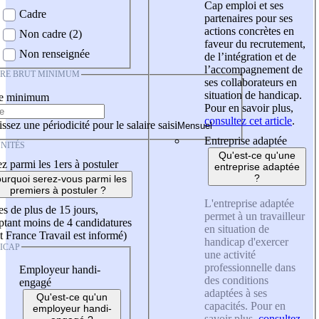
Cap emploi et ses
Cadre
partenaires pour ses
actions concrètes en
Non cadre (2)
faveur du recrutement,
Non renseignée
de l’intégration et de
l’accompagnement de
IRE BRUT MINIMUM
ses collaborateurs en
situation de handicap.
re minimum
Pour en savoir plus,
consultez cet article
.
ssez une périodicité pour le salaire saisi
Entreprise adaptée
NITÉS
Qu'est-ce qu'une
z parmi les 1ers à postuler
entreprise adaptée
?
urquoi serez-vous parmi les
premiers à postuler ?
L'entreprise adaptée
es de plus de 15 jours,
permet à un travailleur
tant moins de 4 candidatures
en situation de
t France Travail est informé)
handicap d'exercer
ICAP
une activité
professionnelle dans
Employeur handi-
des conditions
engagé
adaptées à ses
Qu'est-ce qu'un
capacités. Pour en
employeur handi-
savoir plus,
consultez