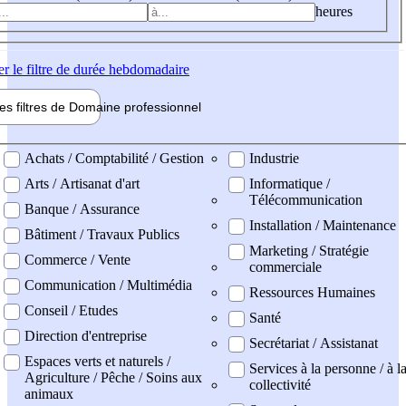
heures
er
le filtre de durée hebdomadaire
les filtres de
Domaine pro
fessionnel
ne professionel
Achats / Comptabilité / Gestion
Industrie
Arts / Artisanat d'art
Informatique /
Télécommunication
Banque / Assurance
Installation / Maintenance
Bâtiment / Travaux Publics
Marketing / Stratégie
Commerce / Vente
commerciale
Communication / Multimédia
Ressources Humaines
Conseil / Etudes
Santé
Direction d'entreprise
Secrétariat / Assistanat
Espaces verts et naturels /
Services à la personne / à l
Agriculture / Pêche / Soins aux
collectivité
animaux