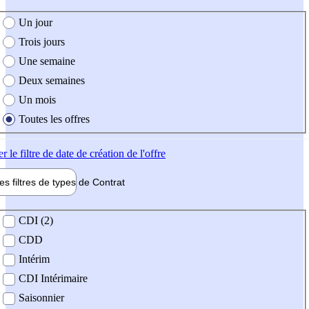
e création de l'offre
Un jour
Trois jours
Une semaine
Deux semaines
Un mois
Toutes les offres
er
le filtre de date de création de l'offre
les filtres de types de
Contrat
de contrat
CDI (2)
CDD
Intérim
CDI Intérimaire
Saisonnier