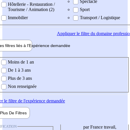
Spectacle
Hôtellerie - Restauration /
Tourisme / Animation (2)
Sport
Immobilier
Transport / Logistique
Appliquer
le filtre du domaine professi
es filtres liés à l'
Expérience
demandée
ience demandée
Moins de 1 an
De 1 à 3 ans
Plus de 3 ans
Non renseignée
er
le filtre de l'expérience demandée
Plus De
Filtres
IFICATION
par France travail,