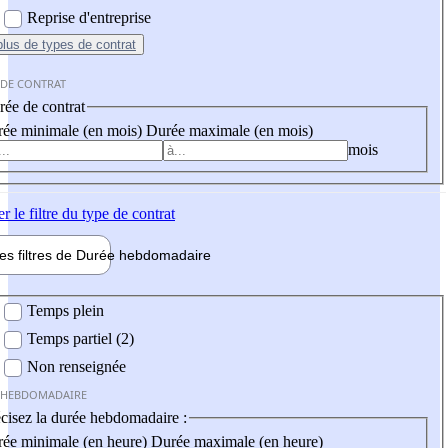
Reprise d'entreprise
plus
de types de contrat
 DE CONTRAT
ée de contrat
ée minimale (en mois)
Durée maximale (en mois)
mois
er
le filtre du type de contrat
les filtres de
Durée hebdo
madaire
 hebdomadaire
Temps plein
Temps partiel (2)
Non renseignée
 HEBDOMADAIRE
cisez la durée hebdomadaire :
ée minimale (en heure)
Durée maximale (en heure)