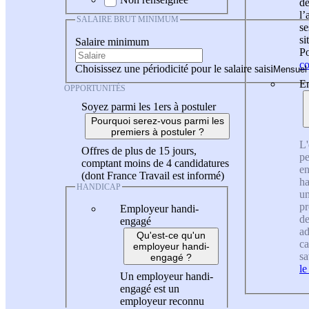
de
l
SALAIRE BRUT MINIMUM
se
si
Salaire minimum
Po
co
Choisissez une périodicité pour le salaire saisi
En
OPPORTUNITÉS
Soyez parmi les 1ers à postuler
Pourquoi serez-vous parmi les
premiers à postuler ?
L'
Offres de plus de 15 jours,
pe
comptant moins de 4 candidatures
en
(dont France Travail est informé)
ha
HANDICAP
un
pr
Employeur handi-
de
engagé
ad
Qu'est-ce qu'un
ca
employeur handi-
sa
engagé ?
le
Un employeur handi-
engagé est un
employeur reconnu