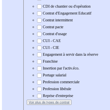
CDI de chantier ou d'opération
Contrat d'Engagement Educatif
Contrat intermittent
Contrat pacte
Contrat d'usage
CUI - CAE
CUI - CIE
Engagement à servir dans la réserve
Franchise
Insertion par l'activ.éco.
Portage salarial
Profession commerciale
Profession libérale
Reprise d'entreprise
Voir plus
de types de contrat