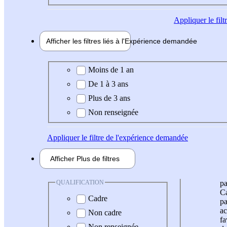
Appliquer
le fil
Afficher les filtres liés à l'
Expérience
demandée
Expérience demandée
Moins de 1 an
De 1 à 3 ans
Plus de 3 ans
Non renseignée
Appliquer
le filtre de l'expérience demandée
Afficher
Plus de
filtres
QUALIFICATION
pa
Ca
Cadre
pa
ac
Non cadre
fa
Non renseignée