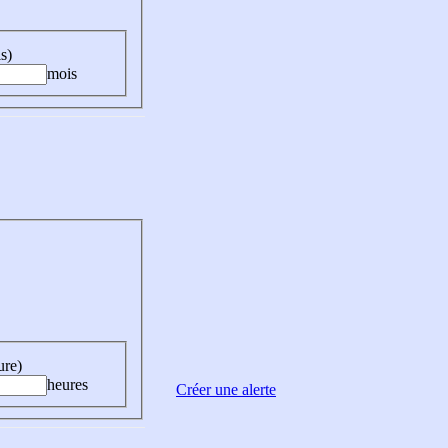
s)
mois
ure)
heures
Créer une alerte