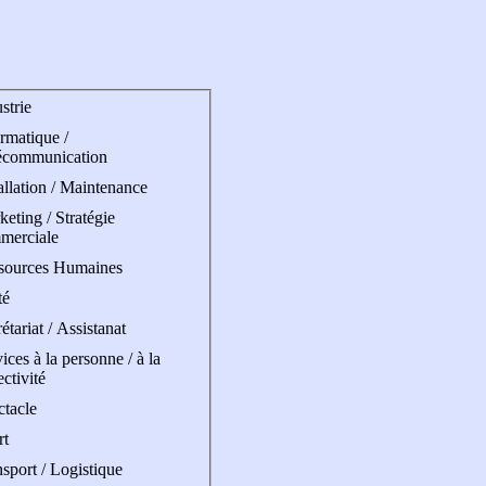
strie
rmatique /
écommunication
allation / Maintenance
eting / Stratégie
merciale
sources Humaines
té
étariat / Assistanat
ices à la personne / à la
ectivité
ctacle
rt
sport / Logistique