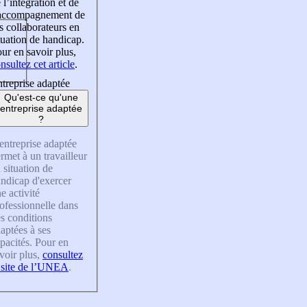
 l’intégration et de
’accompagnement de
s collaborateurs en
tuation de handicap.
ur en savoir plus,
nsultez cet article
.
treprise adaptée
Qu'est-ce qu'une
entreprise adaptée
?
entreprise adaptée
rmet à un travailleur
 situation de
ndicap d'exercer
e activité
ofessionnelle dans
s conditions
aptées à ses
pacités. Pour en
voir plus,
consultez
 site de l’UNEA
.