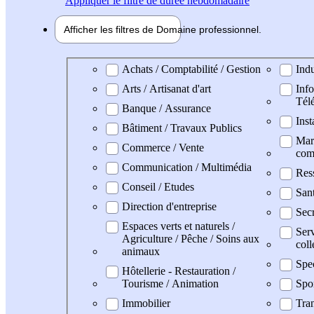
Appliquer
le filtre de durée hebdomadaire
Afficher les filtres de
Domaine pro
fessionnel
Domaine professionel
Achats / Comptabilité / Gestion
Indu
Arts / Artisanat d'art
Info
Tél
Banque / Assurance
Inst
Bâtiment / Travaux Publics
Mark
Commerce / Vente
com
Communication / Multimédia
Res
Conseil / Etudes
San
Direction d'entreprise
Secr
Espaces verts et naturels /
Serv
Agriculture / Pêche / Soins aux
coll
animaux
Spe
Hôtellerie - Restauration /
Tourisme / Animation
Spo
Immobilier
Tran