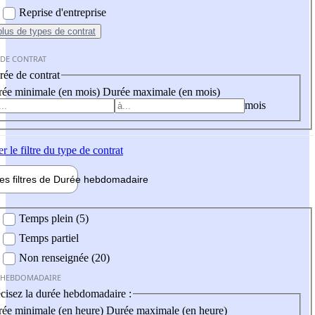
Reprise d'entreprise
plus
de types de contrat
 DE CONTRAT
ée de contrat
ée minimale (en mois)
Durée maximale (en mois)
mois
er
le filtre du type de contrat
les filtres de
Durée hebdo
madaire
 hebdomadaire
Temps plein (5)
Temps partiel
Non renseignée (20)
 HEBDOMADAIRE
cisez la durée hebdomadaire :
ée minimale (en heure)
Durée maximale (en heure)