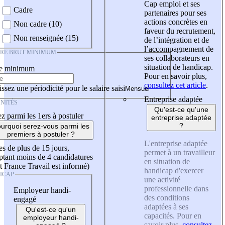
Cap emploi et ses
Cadre
partenaires pour ses
actions concrètes en
Non cadre (10)
faveur du recrutement,
Non renseignée (15)
de l’intégration et de
l’accompagnement de
IRE BRUT MINIMUM
ses collaborateurs en
situation de handicap.
re minimum
Pour en savoir plus,
consultez cet article
.
ssez une périodicité pour le salaire saisi
Entreprise adaptée
NITÉS
Qu'est-ce qu'une
z parmi les 1ers à postuler
entreprise adaptée
?
urquoi serez-vous parmi les
premiers à postuler ?
L'entreprise adaptée
es de plus de 15 jours,
permet à un travailleur
tant moins de 4 candidatures
en situation de
t France Travail est informé)
handicap d'exercer
ICAP
une activité
professionnelle dans
Employeur handi-
des conditions
engagé
adaptées à ses
Qu'est-ce qu'un
capacités. Pour en
employeur handi-
savoir plus,
consultez