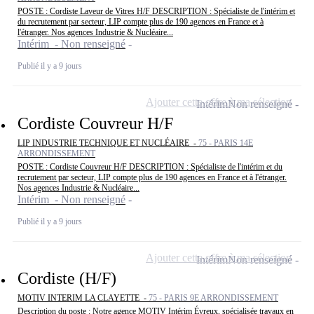
POSTE : Cordiste Laveur de Vitres H/F DESCRIPTION : Spécialiste de l'intérim et
du recrutement par secteur, LIP compte plus de 190 agences en France et à
l'étranger. Nos agences Industrie & Nucléaire...
Intérim - Non renseigné
Publié il y a 9 jours
Ajouter cette offre à ma sélection
Intérim
Non renseigné
Cordiste Couvreur H/F
LIP INDUSTRIE TECHNIQUE ET NUCLÉAIRE -
75 - PARIS 14E
ARRONDISSEMENT
POSTE : Cordiste Couvreur H/F DESCRIPTION : Spécialiste de l'intérim et du
recrutement par secteur, LIP compte plus de 190 agences en France et à l'étranger.
Nos agences Industrie & Nucléaire...
Intérim - Non renseigné
Publié il y a 9 jours
Ajouter cette offre à ma sélection
Intérim
Non renseigné
Cordiste (H/F)
MOTIV INTERIM LA CLAYETTE -
75 - PARIS 9E ARRONDISSEMENT
Description du poste : Notre agence MOTIV Intérim Évreux, spécialisée travaux en