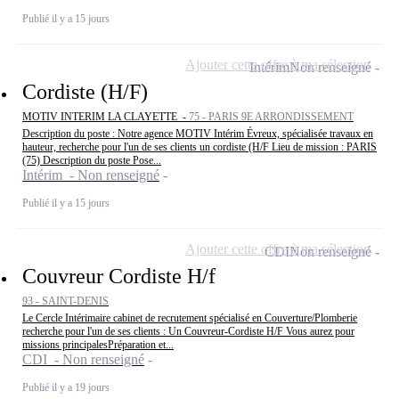
Publié il y a 15 jours
Ajouter cette offre à ma sélection
Intérim
Non renseigné
Cordiste (H/F)
MOTIV INTERIM LA CLAYETTE -
75 - PARIS 9E ARRONDISSEMENT
Description du poste : Notre agence MOTIV Intérim Évreux, spécialisée travaux en
hauteur, recherche pour l'un de ses clients un cordiste (H/F Lieu de mission : PARIS
(75) Description du poste Pose...
Intérim - Non renseigné
Publié il y a 15 jours
Ajouter cette offre à ma sélection
CDI
Non renseigné
Couvreur Cordiste H/f
93 - SAINT-DENIS
Le Cercle Intérimaire cabinet de recrutement spécialisé en Couverture/Plomberie
recherche pour l'un de ses clients : Un Couvreur-Cordiste H/F Vous aurez pour
missions principalesPréparation et...
CDI - Non renseigné
Publié il y a 19 jours