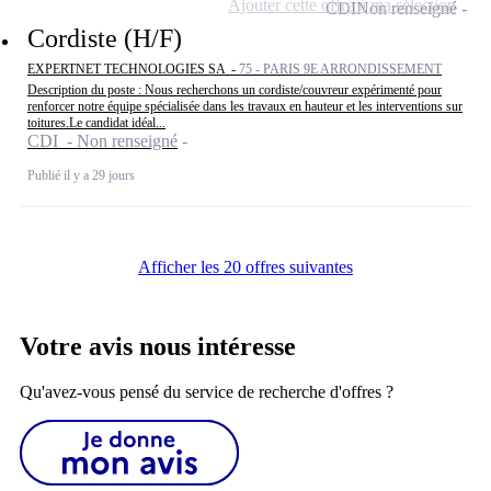
Ajouter cette offre à ma sélection
CDI
Non renseigné
Cordiste (H/F)
EXPERTNET TECHNOLOGIES SA -
75 - PARIS 9E ARRONDISSEMENT
Description du poste : Nous recherchons un cordiste/couvreur expérimenté pour
renforcer notre équipe spécialisée dans les travaux en hauteur et les interventions sur
toitures.Le candidat idéal...
CDI - Non renseigné
Publié il y a 29 jours
Afficher les 20 offres suivantes
Votre avis nous intéresse
Qu'avez-vous pensé du service de recherche d'offres ?