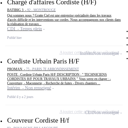
Chargé d'affaires Cordiste (H/F)
BATIBIG 3 -
92 - MONTROUGE
Qui sommes nous ? Gratte Ciel est une entreprise spécialisée dans les travaux
d'accès difficile et les interventions sur cordes. Nous accompagnons nos clients dans
la réalisation de travaux...
CDI - Temps plein
Publié hier
Ajouter cette offre à ma sélection
Intérim
Non renseigné
Cordiste Urbain Paris H/F
PROMAN -
75 - PARIS 7E ARRONDISSEMENT
POSTE : Cordiste Urbain Paris H/F DESCRIPTION : " TECHNICIENS
CORDISTES H/F POUR TRAVAUX URBAINS " Vous serez en charge : -
Couverture, - Maçonnerie, - Recherche de fuites - Divers chantiers ...
Intérim - Non renseigné
Publié il y a 2 jours
Ajouter cette offre à ma sélection
CDI
Non renseigné
Couvreur Cordiste H/f