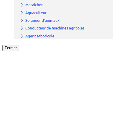
Fermer
Fermer
le détail de l'offre
/
Offre
sur
Offre précéden