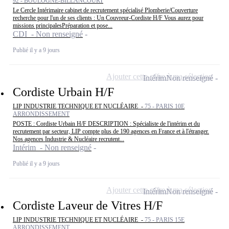
92 - BOULOGNE-BILLANCOURT
Le Cercle Intérimaire cabinet de recrutement spécialisé Plomberie/Couverture
recherche pour l'un de ses clients : Un Couvreur-Cordiste H/F Vous aurez pour
missions principalesPréparation et pose...
CDI - Non renseigné
Publié il y a 9 jours
Ajouter cette offre à ma sélection
Intérim
Non renseigné
Cordiste Urbain H/F
LIP INDUSTRIE TECHNIQUE ET NUCLÉAIRE -
75 - PARIS 10E
ARRONDISSEMENT
POSTE : Cordiste Urbain H/F DESCRIPTION : Spécialiste de l'intérim et du
recrutement par secteur, LIP compte plus de 190 agences en France et à l'étranger.
Nos agences Industrie & Nucléaire recrutent...
Intérim - Non renseigné
Publié il y a 9 jours
Ajouter cette offre à ma sélection
Intérim
Non renseigné
Cordiste Laveur de Vitres H/F
LIP INDUSTRIE TECHNIQUE ET NUCLÉAIRE -
75 - PARIS 15E
ARRONDISSEMENT