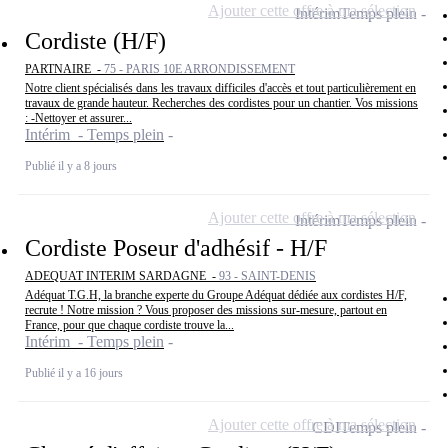
Ajouter cette offre à ma sélection
Intérim
Temps plein
Cordiste (H/F)
PARTNAIRE -
75 - PARIS 10E ARRONDISSEMENT
Notre client spécialisés dans les travaux difficiles d'accès et tout particulièrement en
travaux de grande hauteur. Recherches des cordistes pour un chantier. Vos missions
: -Nettoyer et assurer...
Intérim - Temps plein
Publié il y a 8 jours
Ajouter cette offre à ma sélection
Intérim
Temps plein
Cordiste Poseur d'adhésif - H/F
ADEQUAT INTERIM SARDAGNE -
93 - SAINT-DENIS
Adéquat T.G.H, la branche experte du Groupe Adéquat dédiée aux cordistes H/F,
recrute ! Notre mission ? Vous proposer des missions sur-mesure, partout en
France, pour que chaque cordiste trouve la...
Intérim - Temps plein
Publié il y a 16 jours
Ajouter cette offre à ma sélection
CDI
Temps plein