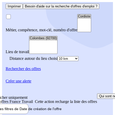
Imprimer
Besoin d'aide sur la recherche d'offres d'emploi ?
Métier, compétence, mot-clé, numéro d'offre
Lieu de travail
Distance autour du lieu choisi
Rechercher
des offres
Créer une alerte
Qui sont n
icher uniquement
 offres France Travail
Cette action recharge la liste des offres
les filtres de
Date de création
de l'offre