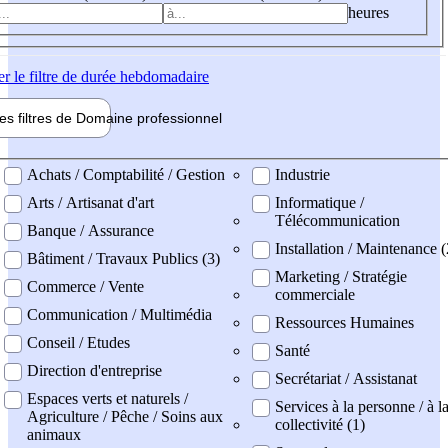
heures
er
le filtre de durée hebdomadaire
les filtres de
Domaine pro
fessionnel
ne professionel
Achats / Comptabilité / Gestion
Industrie
Arts / Artisanat d'art
Informatique /
Télécommunication
Banque / Assurance
Installation / Maintenance 
Bâtiment / Travaux Publics (3)
Marketing / Stratégie
Commerce / Vente
commerciale
Communication / Multimédia
Ressources Humaines
Conseil / Etudes
Santé
Direction d'entreprise
Secrétariat / Assistanat
Espaces verts et naturels /
Services à la personne / à l
Agriculture / Pêche / Soins aux
collectivité (1)
animaux