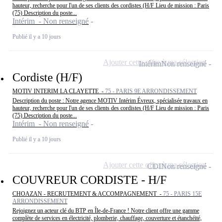
hauteur, recherche pour l'un de ses clients des cordistes (H/F Lieu de mission : Paris
(75) Description du poste...
Intérim - Non renseigné
Publié il y a 10 jours
Ajouter cette offre à ma sélection
Intérim
Non renseigné
Cordiste (H/F)
MOTIV INTERIM LA CLAYETTE -
75 - PARIS 9E ARRONDISSEMENT
Description du poste : Notre agence MOTIV Intérim Évreux, spécialisée travaux en
hauteur, recherche pour l'un de ses clients des cordistes (H/F Lieu de mission : Paris
(75) Description du poste...
Intérim - Non renseigné
Publié il y a 10 jours
Ajouter cette offre à ma sélection
CDI
Non renseigné
COUVREUR CORDISTE - H/F
CHOAZAN - RECRUTEMENT & ACCOMPAGNEMENT -
75 - PARIS 15E
ARRONDISSEMENT
Rejoignez un acteur clé du BTP en Île-de-France ! Notre client offre une gamme
complète de services en électricité, plomberie, chauffage, couverture et étanchéité,