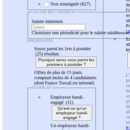
Non renseignée (627)
de
l
SALAIRE BRUT MINIMUM
se
si
Salaire minimum
Po
co
Choisissez une périodicité pour le salaire saisi
En
OPPORTUNITÉS
ad
Soyez parmi les 1ers à postuler
ke
(25)
résultats
Pourquoi serez-vous parmi les
premiers à postuler ?
Offres de plus de 15 jours,
L'
comptant moins de 4 candidatures
pe
(dont France Travail est informé)
en
HANDICAP
ha
un
Employeur handi-
pr
engagé (11)
de
Qu'est-ce qu'un
ad
employeur handi-
ca
engagé ?
sa
Un employeur handi-
le