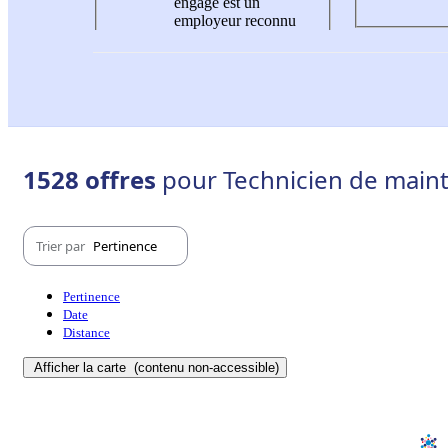
engagé est un
employeur reconnu
1528 offres
pour Technicien de main
Trier par
Pertinence
Pertinence
Date
Distance
Afficher la carte
(contenu non-accessible)