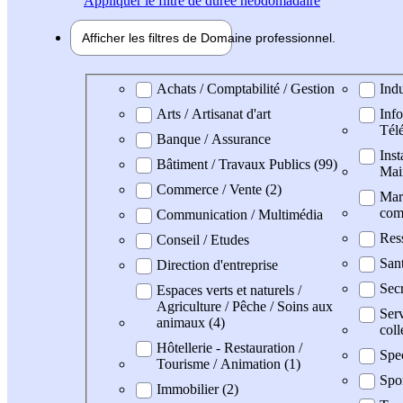
Appliquer
le filtre de durée hebdomadaire
Afficher les filtres de
Domaine pro
fessionnel
Domaine professionel
Achats / Comptabilité / Gestion
Indu
Arts / Artisanat d'art
Info
Tél
Banque / Assurance
Inst
Bâtiment / Travaux Publics (99)
Mai
Commerce / Vente (2)
Mark
com
Communication / Multimédia
Res
Conseil / Etudes
San
Direction d'entreprise
Secr
Espaces verts et naturels /
Agriculture / Pêche / Soins aux
Serv
animaux (4)
coll
Hôtellerie - Restauration /
Spe
Tourisme / Animation (1)
Spo
Immobilier (2)