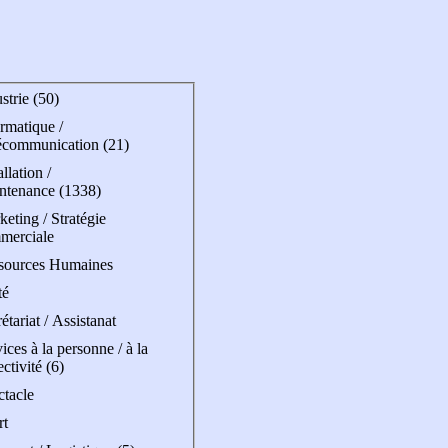
strie (50)
rmatique /
écommunication (21)
allation /
ntenance (1338)
eting / Stratégie
merciale
sources Humaines
té
étariat / Assistanat
ices à la personne / à la
ectivité (6)
ctacle
rt