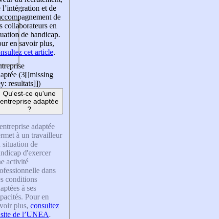
 l’intégration et de
’accompagnement de
s collaborateurs en
tuation de handicap.
ur en savoir plus,
nsultez cet article
.
treprise
aptée (3
[[missing
y: resultats]]
)
Qu'est-ce qu'une
entreprise adaptée
?
entreprise adaptée
rmet à un travailleur
 situation de
ndicap d'exercer
e activité
ofessionnelle dans
s conditions
aptées à ses
pacités. Pour en
voir plus,
consultez
 site de l’UNEA
.