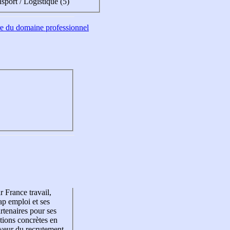
sport / Logistique (5)
tre du domaine professionnel
r France travail,
p emploi et ses
rtenaires pour ses
tions concrètes en
veur du recrutement,