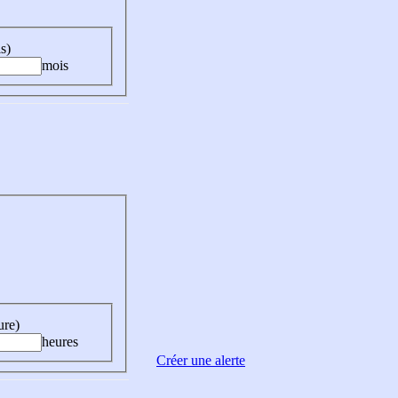
s)
mois
ure)
heures
Créer une alerte