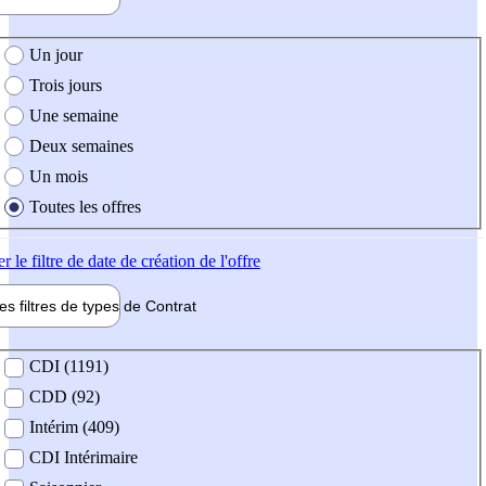
e création de l'offre
Un jour
Trois jours
Une semaine
Deux semaines
Un mois
Toutes les offres
er
le filtre de date de création de l'offre
les filtres de types de
Contrat
de contrat
CDI (1191)
CDD (92)
Intérim (409)
CDI Intérimaire