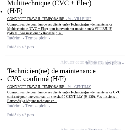
Multitechnique (CVC + Elec)
(H/F)
CONNECTT TRAVAIL TEMPORAIRE -
94 - VILLEJUIF
Connectt recrute pour l'un de ses clients un(e) Technicien(ne) de maintenance
Multitechnique (CVC + Elec) pour intervenir sur un site situé à VILLEJUIF
(94800). Vos missions : - Rattaché(e) à...
Intérim - Temps plein
Publié il y a 2 jours
Ajouter cette offre à ma sélection
Intérim
Temps plein
Technicien(ne) de maintenance
CVC confirmé (H/F)
CONNECTT TRAVAIL TEMPORAIRE -
94 - GENTILLY
Connectt recrute pour l'un de ses clients un(e) Technicien(ne) de maintenance CVC
confirmé pour intervenir sur un site situé à GENTILLY (94250). Vos missions : -
Rattaché(e) à l'équipe technique en...
Intérim - Temps plein
Publié il y a 2 jours
Ajouter cette offre à ma sélection