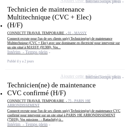
Ajouter cette offre à ma sélection
Intérim
Temps plein
Technicien de maintenance
Multitechnique (CVC + Elec)
(H/F)
CONNECTT TRAVAIL TEMPORAIRE -
91 - MASSY
Connectt recrute pour l'un de ses clients un(e) Technicien(ne) de maintenance
Multitechnique (CVC + Elec) avec une dominante en électricité pour intervenir sur
un site situé à MASSY (91300). Vos...
Intérim - Temps plein
Publié il y a 2 jours
Ajouter cette offre à ma sélection
Intérim
Temps plein
Technicien(ne) de maintenance
CVC confirmé (H/F)
CONNECTT TRAVAIL TEMPORAIRE -
75 - PARIS 19E
ARRONDISSEMENT
Connectt recrute pour l'un de ses clients un(e) Technicien(ne) de maintenance CVC
confirmé pour intervenir sur un site situé à PARIS 19E ARRONDISSEMENT
(75019). Vos missions : - Rattaché(e) à...
Intérim - Temps plein