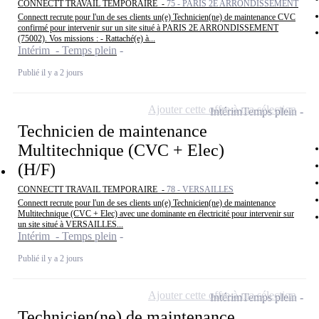
CONNECTT TRAVAIL TEMPORAIRE -
75 - PARIS 2E ARRONDISSEMENT
Connectt recrute pour l'un de ses clients un(e) Technicien(ne) de maintenance CVC
confirmé pour intervenir sur un site situé à PARIS 2E ARRONDISSEMENT
(75002). Vos missions : - Rattaché(e) à...
Intérim - Temps plein
Publié il y a 2 jours
Ajouter cette offre à ma sélection
Intérim
Temps plein
Technicien de maintenance
Multitechnique (CVC + Elec)
(H/F)
CONNECTT TRAVAIL TEMPORAIRE -
78 - VERSAILLES
Connectt recrute pour l'un de ses clients un(e) Technicien(ne) de maintenance
Multitechnique (CVC + Elec) avec une dominante en électricité pour intervenir sur
un site situé à VERSAILLES...
Intérim - Temps plein
Publié il y a 2 jours
Ajouter cette offre à ma sélection
Intérim
Temps plein
Technicien(ne) de maintenance