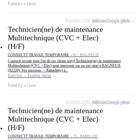
Publié il y a 2 jours
Ajouter cette offre à ma sélection
Intérim
Temps plein
Technicien(ne) de maintenance
Multitechnique (CVC + Elec)
(H/F)
CONNECTT TRAVAIL TEMPORAIRE -
92 - BAGNEUX
Connectt recrute pour l'un de ses clients un(e) Technicien(ne) de maintenance
Multitechnique (CVC + Elec) pour intervenir sur un site situé à BAGNEUX
(92220). Vos missions : - Rattaché(e) à...
Intérim - Temps plein
Publié il y a 2 jours
Ajouter cette offre à ma sélection
Intérim
Temps plein
Technicien(ne) de maintenance
Multitechnique (CVC + Elec)
(H/F)
CONNECTT TRAVAIL TEMPORAIRE -
75 - PARIS 13E