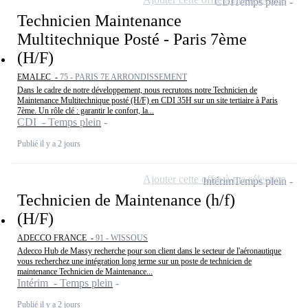
CDI
Temps plein
Technicien Maintenance
Multitechnique Posté - Paris 7ème
(H/F)
EMALEC -
75 - PARIS 7E ARRONDISSEMENT
Dans le cadre de notre développement, nous recrutons notre Technicien de
Maintenance Multitechnique posté (H/F) en CDI 35H sur un site tertiaire à Paris
7ème. Un rôle clé : garantir le confort, la...
CDI - Temps plein
Publié il y a 2 jours
Ajouter cette offre à ma sélection
Intérim
Temps plein
Technicien de Maintenance (h/f)
(H/F)
ADECCO FRANCE -
91 - WISSOUS
Adecco Hub de Massy recherche pour son client dans le secteur de l'aéronautique
vous recherchez une intégration long terme sur un poste de technicien de
maintenance Technicien de Maintenance...
Intérim - Temps plein
Publié il y a 2 jours