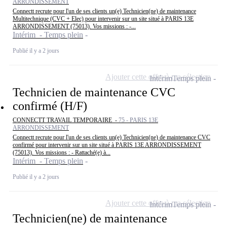
ARRONDISSEMENT
Connectt recrute pour l'un de ses clients un(e) Technicien(ne) de maintenance
Multitechnique (CVC + Elec) pour intervenir sur un site situé à PARIS 13E
ARRONDISSEMENT (75013). Vos missions : -...
Intérim - Temps plein
Publié il y a 2 jours
Ajouter cette offre à ma sélection
Intérim
Temps plein
Technicien de maintenance CVC
confirmé (H/F)
CONNECTT TRAVAIL TEMPORAIRE -
75 - PARIS 13E
ARRONDISSEMENT
Connectt recrute pour l'un de ses clients un(e) Technicien(ne) de maintenance CVC
confirmé pour intervenir sur un site situé à PARIS 13E ARRONDISSEMENT
(75013). Vos missions : - Rattaché(e) à...
Intérim - Temps plein
Publié il y a 2 jours
Ajouter cette offre à ma sélection
Intérim
Temps plein
Technicien(ne) de maintenance