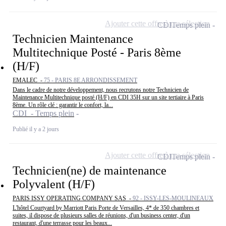
Ajouter cette offre à ma sélection
CDI
Temps plein
Technicien Maintenance
Multitechnique Posté - Paris 8ème
(H/F)
EMALEC -
75 - PARIS 8E ARRONDISSEMENT
Dans le cadre de notre développement, nous recrutons notre Technicien de
Maintenance Multitechnique posté (H/F) en CDI 35H sur un site tertiaire à Paris
8ème. Un rôle clé : garantir le confort, la...
CDI - Temps plein
Publié il y a 2 jours
Ajouter cette offre à ma sélection
CDI
Temps plein
Technicien(ne) de maintenance
Polyvalent (H/F)
PARIS ISSY OPERATING COMPANY SAS -
92 - ISSY-LES-MOULINEAUX
L'hôtel Courtyard by Marriott Paris Porte de Versailles, 4* de 350 chambres et
suites, il dispose de plusieurs salles de réunions, d'un business center, d'un
restaurant, d'une terrasse pour les beaux...