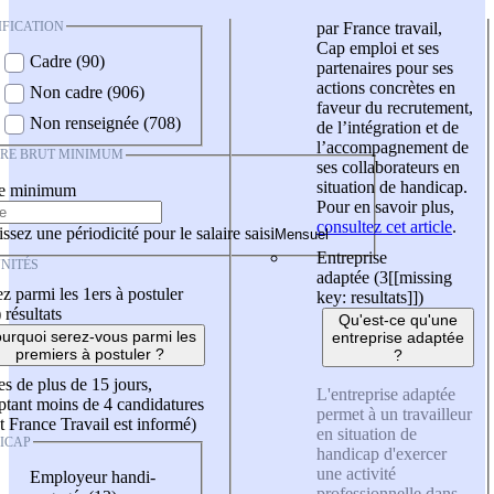
IFICATION
par France travail,
Cap emploi et ses
Cadre (90)
partenaires pour ses
actions concrètes en
Non cadre (906)
faveur du recrutement,
Non renseignée (708)
de l’intégration et de
l’accompagnement de
IRE BRUT MINIMUM
ses collaborateurs en
situation de handicap.
re minimum
Pour en savoir plus,
consultez cet article
.
ssez une périodicité pour le salaire saisi
Entreprise
NITÉS
adaptée (3
[[missing
z parmi les 1ers à postuler
key: resultats]]
)
)
résultats
Qu'est-ce qu'une
urquoi serez-vous parmi les
entreprise adaptée
premiers à postuler ?
?
es de plus de 15 jours,
L'entreprise adaptée
tant moins de 4 candidatures
permet à un travailleur
t France Travail est informé)
en situation de
ICAP
handicap d'exercer
une activité
Employeur handi-
professionnelle dans