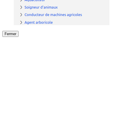
Fermer
Fermer
le détail de l'offre
/
Offre
sur
Offre précéden