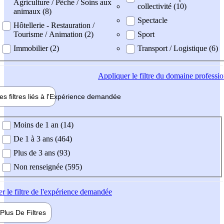
Agriculture / Pêche / Soins aux
collectivité (10)
animaux (8)
Spectacle
Hôtellerie - Restauration /
Tourisme / Animation (2)
Sport
Immobilier (2)
Transport / Logistique (6)
Appliquer
le filtre du domaine professi
es filtres liés à l'
Expérience
demandée
ience demandée
Moins de 1 an (14)
De 1 à 3 ans (464)
Plus de 3 ans (93)
Non renseignée (595)
er
le filtre de l'expérience demandée
Plus De
Filtres