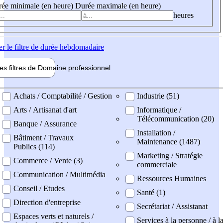
ée minimale (en heure)
Durée maximale (en heure)
heures
er
le filtre de durée hebdomadaire
les filtres de
Domaine pro
fessionnel
ne professionel
Achats / Comptabilité / Gestion
Industrie (51)
Arts / Artisanat d'art
Informatique /
Télécommunication (20)
Banque / Assurance
Installation /
Bâtiment / Travaux
Maintenance (1487)
Publics (114)
Marketing / Stratégie
Commerce / Vente (3)
commerciale
Communication / Multimédia
Ressources Humaines
Conseil / Etudes
Santé (1)
Direction d'entreprise
Secrétariat / Assistanat
Espaces verts et naturels /
Services à la personne / à l