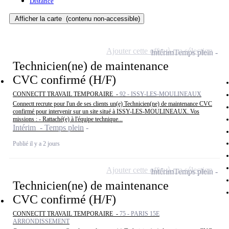
Distance
Afficher la carte
(contenu non-accessible)
Ajouter cette offre à ma sélection
Intérim
Temps plein
Technicien(ne) de maintenance
CVC confirmé (H/F)
CONNECTT TRAVAIL TEMPORAIRE -
92 - ISSY-LES-MOULINEAUX
Connectt recrute pour l'un de ses clients un(e) Technicien(ne) de maintenance CVC
confirmé pour intervenir sur un site situé à ISSY-LES-MOULINEAUX. Vos
missions : - Rattaché(e) à l'équipe technique...
Intérim - Temps plein
Publié il y a 2 jours
Ajouter cette offre à ma sélection
Intérim
Temps plein
Technicien(ne) de maintenance
CVC confirmé (H/F)
CONNECTT TRAVAIL TEMPORAIRE -
75 - PARIS 15E
ARRONDISSEMENT