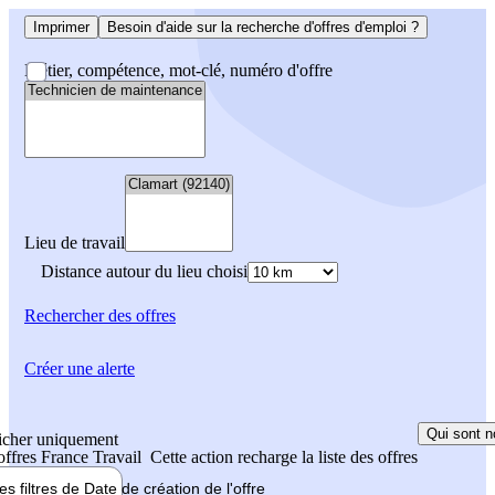
Imprimer
Besoin d'aide sur la recherche d'offres d'emploi ?
Métier, compétence, mot-clé, numéro d'offre
Lieu de travail
Distance autour du lieu choisi
Rechercher
des offres
Créer une alerte
Qui sont n
icher uniquement
 offres France Travail
Cette action recharge la liste des offres
les filtres de
Date de création
de l'offre