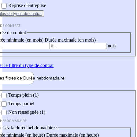
Reprise d'entreprise
plus
de types de contrat
 DE CONTRAT
ée de contrat
ée minimale (en mois)
Durée maximale (en mois)
mois
er
le filtre du type de contrat
les filtres de
Durée hebdo
madaire
 hebdomadaire
Temps plein (1)
Temps partiel
Non renseignée (1)
 HEBDOMADAIRE
cisez la durée hebdomadaire :
ée minimale (en heure)
Durée maximale (en heure)