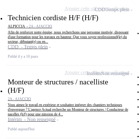
Ajouter cette offre à ma sélection
CDD
Temps plein
Technicien cordiste H/F (H/F)
ALPICCIA -
2A - AJACCIO
Afin de renforcer notre équipe, nous recherchons une personne motivée, disposant
d'une formation pour les travaux en hauteur. Que vous soyez professionnel(le) du
secteur, débutant(e) ou en...
CDD - Temps plein
Publié il y a 10 jours
Ajouter cette offre à ma sélection
Intérim
Non renseigné
Monteur de structures / nacelliste
(H/F)
2A - AJACCIO
Vous aimez le travail en extérieur et souhaitez intégrer des chantiers techniques
d'envergure ? L'agence Actual recherche un Monteur de structures / Conducteur de
nacelles (h/f) pour une mission de 4...
Intérim - Non renseigné
Publié aujourd'hui