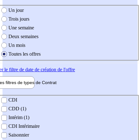
e création de l'offre
Un jour
Trois jours
Une semaine
Deux semaines
Un mois
Toutes les offres
er
le filtre de date de création de l'offre
les filtres de types de
Contrat
de contrat
CDI
CDD (1)
Intérim (1)
CDI Intérimaire
Saisonnier