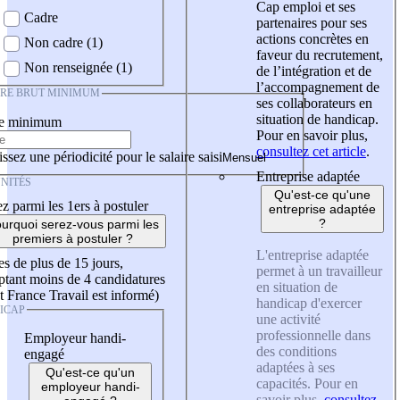
Cap emploi et ses
Cadre
partenaires pour ses
actions concrètes en
Non cadre (1)
faveur du recrutement,
Non renseignée (1)
de l’intégration et de
l’accompagnement de
IRE BRUT MINIMUM
ses collaborateurs en
situation de handicap.
re minimum
Pour en savoir plus,
consultez cet article
.
ssez une périodicité pour le salaire saisi
Entreprise adaptée
NITÉS
Qu'est-ce qu'une
z parmi les 1ers à postuler
entreprise adaptée
?
urquoi serez-vous parmi les
premiers à postuler ?
L'entreprise adaptée
es de plus de 15 jours,
permet à un travailleur
tant moins de 4 candidatures
en situation de
t France Travail est informé)
handicap d'exercer
ICAP
une activité
professionnelle dans
Employeur handi-
des conditions
engagé
adaptées à ses
Qu'est-ce qu'un
capacités. Pour en
employeur handi-
savoir plus,
consultez