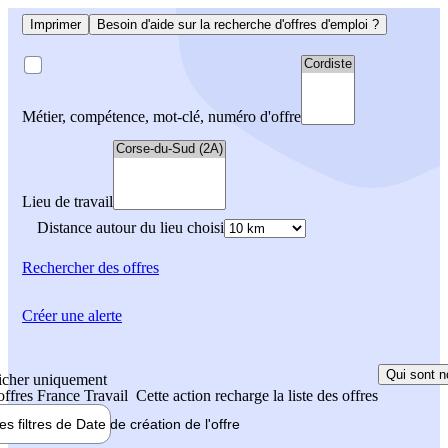
Imprimer
Besoin d'aide sur la recherche d'offres d'emploi ?
Métier, compétence, mot-clé, numéro d'offre
Lieu de travail
Distance autour du lieu choisi
Rechercher
des offres
Créer une alerte
Qui sont n
icher uniquement
 offres France Travail
Cette action recharge la liste des offres
les filtres de
Date de création
de l'offre