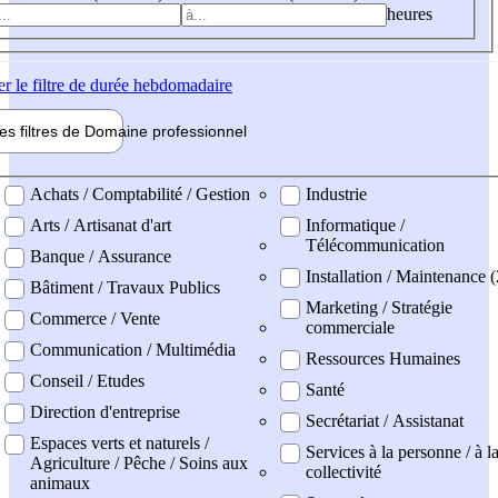
heures
er
le filtre de durée hebdomadaire
les filtres de
Domaine pro
fessionnel
ne professionel
Achats / Comptabilité / Gestion
Industrie
Arts / Artisanat d'art
Informatique /
Télécommunication
Banque / Assurance
Installation / Maintenance (
Bâtiment / Travaux Publics
Marketing / Stratégie
Commerce / Vente
commerciale
Communication / Multimédia
Ressources Humaines
Conseil / Etudes
Santé
Direction d'entreprise
Secrétariat / Assistanat
Espaces verts et naturels /
Services à la personne / à l
Agriculture / Pêche / Soins aux
collectivité
animaux