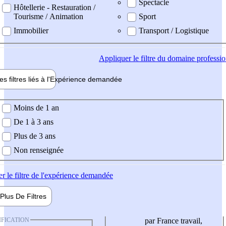
Spectacle
Hôtellerie - Restauration /
Tourisme / Animation
Sport
Immobilier
Transport / Logistique
Appliquer
le filtre du domaine professi
es filtres liés à l'
Expérience
demandée
ience demandée
Moins de 1 an
De 1 à 3 ans
Plus de 3 ans
Non renseignée
er
le filtre de l'expérience demandée
Plus De
Filtres
IFICATION
par France travail,