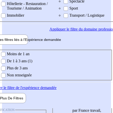
Spectacle
Hôtellerie - Restauration /
Tourisme / Animation
Sport
Immobilier
Transport / Logistique
Appliquer
le filtre du domaine professi
es filtres liés à l'
Expérience
demandée
ience demandée
Moins de 1 an
De 1 à 3 ans (1)
Plus de 3 ans
Non renseignée
er
le filtre de l'expérience demandée
Plus De
Filtres
IFICATION
par France travail,