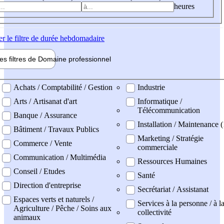
heures
er
le filtre de durée hebdomadaire
les filtres de
Domaine pro
fessionnel
ne professionel
Achats / Comptabilité / Gestion
Industrie
Arts / Artisanat d'art
Informatique /
Télécommunication
Banque / Assurance
Installation / Maintenance (
Bâtiment / Travaux Publics
Marketing / Stratégie
Commerce / Vente
commerciale
Communication / Multimédia
Ressources Humaines
Conseil / Etudes
Santé
Direction d'entreprise
Secrétariat / Assistanat
Espaces verts et naturels /
Services à la personne / à l
Agriculture / Pêche / Soins aux
collectivité
animaux