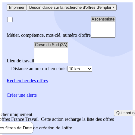
Imprimer
Besoin d'aide sur la recherche d'offres d'emploi ?
Métier, compétence, mot-clé, numéro d'offre
Lieu de travail
Distance autour du lieu choisi
Rechercher
des offres
Créer une alerte
Qui sont n
icher uniquement
 offres France Travail
Cette action recharge la liste des offres
les filtres de
Date de création
de l'offre