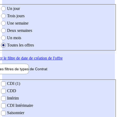
e création de l'offre
Un jour
Trois jours
Une semaine
Deux semaines
Un mois
Toutes les offres
er
le filtre de date de création de l'offre
les filtres de types de
Contrat
de contrat
CDI (1)
CDD
Intérim
CDI Intérimaire
Saisonnier