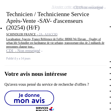
Ajouter cette offre à ma sélection
CDI
Non renseigné
Technicien / Technicienne Service
Après-Vente -SAV- d'ascenseurs
(20254) (H/F)
SCHINDLER FRANCE -
2A - AJACCIO
Localisation: Ajaccio, France Référence de l'offre: 88066 We Elevate... Quality of
urban life Schindler est facilitateur de vie urbaine, transportant plus de 2 milliards de
personnes chaque jour...
CDI - Non renseigné
Publié il y a 14 jours
Votre avis nous intéresse
Qu'avez-vous pensé du service de recherche d'offres ?