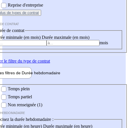
Reprise d'entreprise
plus
de types de contrat
 DE CONTRAT
ée de contrat
ée minimale (en mois)
Durée maximale (en mois)
mois
er
le filtre du type de contrat
les filtres de
Durée hebdo
madaire
 hebdomadaire
Temps plein
Temps partiel
Non renseignée (1)
 HEBDOMADAIRE
cisez la durée hebdomadaire :
ée minimale (en heure)
Durée maximale (en heure)