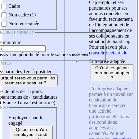
Cap emploi et ses
Cadre
partenaires pour ses
actions concrètes en
Non cadre (1)
faveur du recrutement,
Non renseignée
de l’intégration et de
l’accompagnement de
IRE BRUT MINIMUM
ses collaborateurs en
situation de handicap.
re minimum
Pour en savoir plus,
consultez cet article
.
ssez une périodicité pour le salaire saisi
Entreprise adaptée
NITÉS
Qu'est-ce qu'une
z parmi les 1ers à postuler
entreprise adaptée
?
urquoi serez-vous parmi les
premiers à postuler ?
L'entreprise adaptée
es de plus de 15 jours,
permet à un travailleur
tant moins de 4 candidatures
en situation de
t France Travail est informé)
handicap d'exercer
ICAP
une activité
professionnelle dans
Employeur handi-
des conditions
engagé
adaptées à ses
Qu'est-ce qu'un
capacités. Pour en
employeur handi-
savoir plus,
consultez