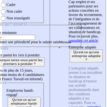
Cap emploi et ses
Cadre
partenaires pour ses
actions concrètes en
Non cadre
faveur du recrutement,
Non renseignée
de l’intégration et de
l’accompagnement de
IRE BRUT MINIMUM
ses collaborateurs en
situation de handicap.
re minimum
Pour en savoir plus,
consultez cet article
.
ssez une périodicité pour le salaire saisi
Entreprise adaptée
NITÉS
Qu'est-ce qu'une
z parmi les 1ers à postuler
entreprise adaptée
?
urquoi serez-vous parmi les
premiers à postuler ?
L'entreprise adaptée
es de plus de 15 jours,
permet à un travailleur
tant moins de 4 candidatures
en situation de
t France Travail est informé)
handicap d'exercer
ICAP
une activité
professionnelle dans
Employeur handi-
des conditions
engagé
adaptées à ses
Qu'est-ce qu'un
capacités. Pour en
employeur handi-
savoir plus,
consultez