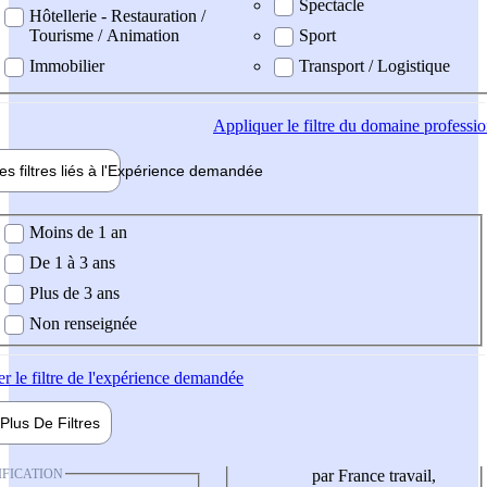
Spectacle
Hôtellerie - Restauration /
Tourisme / Animation
Sport
Immobilier
Transport / Logistique
Appliquer
le filtre du domaine professi
es filtres liés à l'
Expérience
demandée
ience demandée
Moins de 1 an
De 1 à 3 ans
Plus de 3 ans
Non renseignée
er
le filtre de l'expérience demandée
Plus De
Filtres
IFICATION
par France travail,