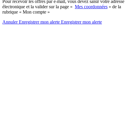
Pour recevoir les offres par e-mail, vous devez saisir votre adresse
électronique et la valider sur la page «
Mes coordonnées
» de la
rubrique « Mon compte »
Annuler
Enregistrer mon alerte
Enregistrer
mon alerte