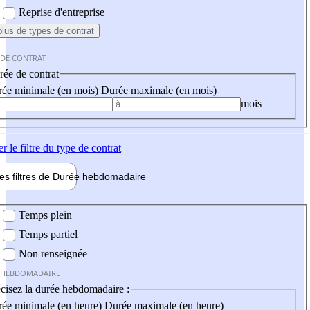
Reprise d'entreprise
plus
de types de contrat
 DE CONTRAT
ée de contrat
ée minimale (en mois)
Durée maximale (en mois)
mois
er
le filtre du type de contrat
les filtres de
Durée hebdo
madaire
 hebdomadaire
Temps plein
Temps partiel
Non renseignée
 HEBDOMADAIRE
cisez la durée hebdomadaire :
ée minimale (en heure)
Durée maximale (en heure)