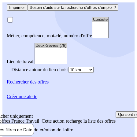
Imprimer
Besoin d'aide sur la recherche d'offres d'emploi ?
Métier, compétence, mot-clé, numéro d'offre
Lieu de travail
Distance autour du lieu choisi
Rechercher
des offres
Créer une alerte
Qui sont n
icher uniquement
 offres France Travail
Cette action recharge la liste des offres
les filtres de
Date de création
de l'offre