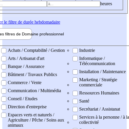
heures
er
le filtre de durée hebdomadaire
les filtres de
Domaine pro
fessionnel
ne professionel
Achats / Comptabilité / Gestion
Industrie
Arts / Artisanat d'art
Informatique /
Télécommunication
Banque / Assurance
Installation / Maintenance
Bâtiment / Travaux Publics
Marketing / Stratégie
Commerce / Vente
commerciale
Communication / Multimédia
Ressources Humaines
Conseil / Etudes
Santé
Direction d'entreprise
Secrétariat / Assistanat
Espaces verts et naturels /
Services à la personne / à l
Agriculture / Pêche / Soins aux
collectivité
animaux