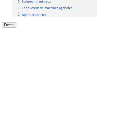
Fermer
Fermer
le détail de l'offre
/
Offre
sur
Offre précéden