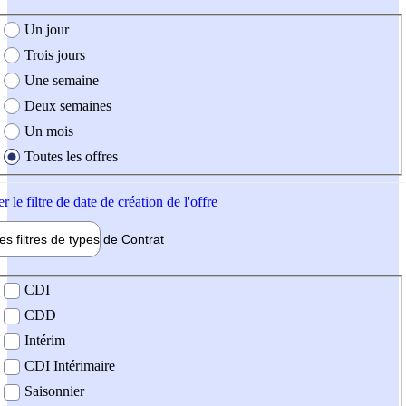
e création de l'offre
Un jour
Trois jours
Une semaine
Deux semaines
Un mois
Toutes les offres
er
le filtre de date de création de l'offre
les filtres de types de
Contrat
de contrat
CDI
CDD
Intérim
CDI Intérimaire
Saisonnier