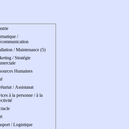
strie
rmatique /
écommunication
allation / Maintenance (5)
eting / Stratégie
merciale
sources Humaines
té
étariat / Assistanat
ices à la personne / à la
ectivité
ctacle
rt
sport / Logistique