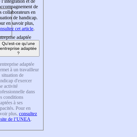
 l’intégration et de
’accompagnement de
s collaborateurs en
tuation de handicap.
ur en savoir plus,
nsultez cet article
.
treprise adaptée
Qu'est-ce qu'une
entreprise adaptée
?
entreprise adaptée
rmet à un travailleur
 situation de
ndicap d'exercer
e activité
ofessionnelle dans
s conditions
aptées à ses
pacités. Pour en
voir plus,
consultez
 site de l’UNEA
.