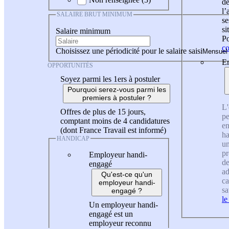
de
l
SALAIRE BRUT MINIMUM
se
si
Salaire minimum
Po
co
Choisissez une périodicité pour le salaire saisi
En
OPPORTUNITÉS
Soyez parmi les 1ers à postuler
Pourquoi serez-vous parmi les
premiers à postuler ?
L'
Offres de plus de 15 jours,
pe
comptant moins de 4 candidatures
en
(dont France Travail est informé)
ha
HANDICAP
un
pr
Employeur handi-
de
engagé
ad
Qu'est-ce qu'un
ca
employeur handi-
sa
engagé ?
le
Un employeur handi-
engagé est un
employeur reconnu