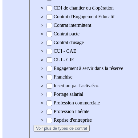
CDI de chantier ou d'opération
Contrat d'Engagement Educatif
Contrat intermittent
Contrat pacte
Contrat d'usage
CUI - CAE
CUI - CIE
Engagement à servir dans la réserve
Franchise
Insertion par l'activ.éco.
Portage salarial
Profession commerciale
Profession libérale
Reprise d'entreprise
Voir plus
de types de contrat