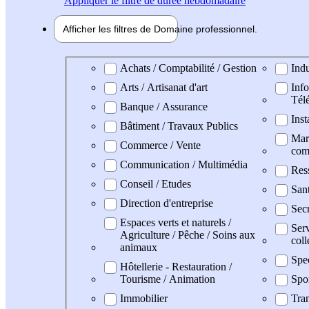
Appliquer
le filtre de durée hebdomadaire
Afficher les filtres de
Domaine pro
fessionnel
Domaine professionel
Achats / Comptabilité / Gestion
Indu
Arts / Artisanat d'art
Info
Tél
Banque / Assurance
Inst
Bâtiment / Travaux Publics
Mark
Commerce / Vente
com
Communication / Multimédia
Res
Conseil / Etudes
San
Direction d'entreprise
Secr
Espaces verts et naturels /
Serv
Agriculture / Pêche / Soins aux
coll
animaux
Spe
Hôtellerie - Restauration /
Tourisme / Animation
Spo
Immobilier
Tran