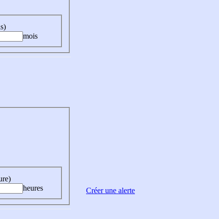
s)
mois
ure)
heures
Créer une alerte